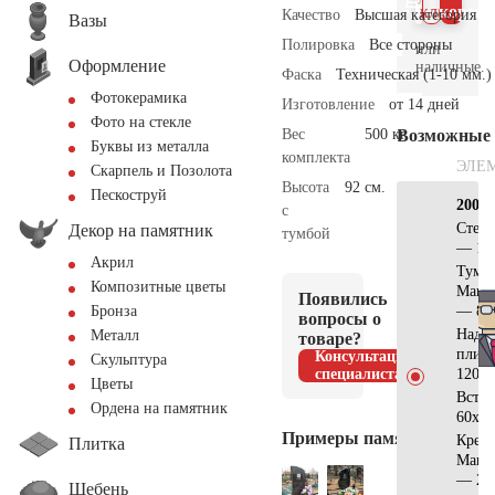
клик
корзин
Качество
Высшая категория
Вазы
Полировка
Все стороны
или
Оформление
наличные.
Фаска
Техническая (1-10 мм.)
Фотокерамика
Изготовление
от 14 дней
Фото на стекле
Вес
500 кг.
Возможные
Буквы из металла
комплекта
ЭЛЕ
Скарпель и Позолота
Высота
92 см.
Пескоструй
200х2
с
Стела
Декор на памятник
тумбой
— 16
Акрил
Тумб
Композитные цветы
Манс
Появились
— 80
Бронза
вопросы о
Надгр
Металл
товаре?
плит
Консультация
Скульптура
специалиста
120х6
Цветы
Вста
Ордена на памятник
60х40
Примеры памятников
Крест
Плитка
Манс
— 25
Щебень