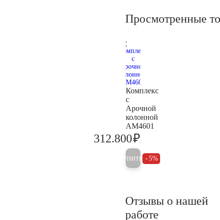
Просмотренные т
Комплекс
с
Арочной
колонной
AM4601
₽
312.800
329.300
Купить
5%
Отзывы о нашей
работе