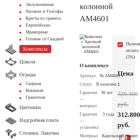
колонной
Эксклюзивные
Часовни и Голгофы
AM4601
Кресты из гранита
Европейские
Мраморные
Готовые со Скидкой
Полная
Комплексы
оплата
(5%)
Цоколя
О комплексе
Цена
Ограды
Артикул
№ AM4601
:
Сварная
Статус
В наличии
Кованная
Гарантия
30 лет
329.300
Гранитная
—
руб.
материал
Цветники
312.800
Гарантия
3 года
Надгробная плита
—
руб.
установка
Столики, Лавочки
Материал
Карельский гранит
В 1
В