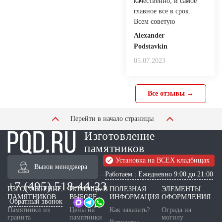
качественно, и самое
главное все в срок.
Всем советую
Alexander
Podstavkin
05.07.2023
Все отзывы →
Перейти в начало страницы
Изготовление
памятников
Установка на ВСЕХ кладбищах
Вызов менеджера
Работаем : Ежедневно 9:00 до 21:00
+7 (495) 518-44-23
ИЗГОТОВЛЕНИЕ
ПОМОЩЬ В
ПОЛЕЗНАЯ
ЭЛЕМЕНТЫ
ПАМЯТНИКОВ
ВЫБОРЕ
ИНФОРМАЦИЯ
ОФОРМЛЕНИЯ
Обратный звонок
Памятники из
Цены на
Как заказать?
Ограда на
гранита
памятники
могилу