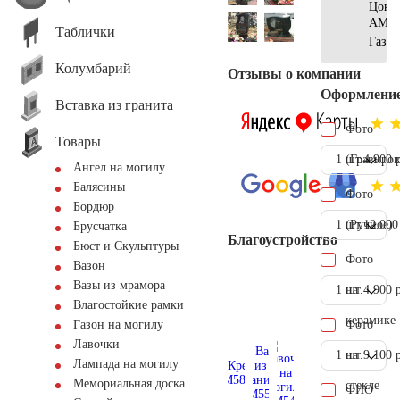
Цоко
АМ56
Таблички
Газон
Колумбарий
Отзывы о компании
Оформлени
Вставка из гранита
Фото
Товары
1 шт.
(Гравиров
4.900 
Ангел на могилу
Балясины
Фото
Бордюр
1 шт.
(Ручное)
12.000
Брусчатка
Благоустройство
Бюст и Скульптуры
Фото
Вазон
Вазы из мрамора
1 шт.
на
4.900 
Влагостойкие рамки
керамике
Фото
Газон на могилу
Лавочки
1 шт.
на
9.100 
Лампада на могилу
Мемориальная доска
стекле
ФИО