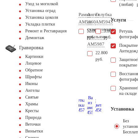
Уход за могилкой
(любая)
Установка оград
Рамка
Ангел
Голубка
Установка цоколя
Услуги
AM5860
со
AM5943
Укладка плитки
скрещенными
52.900
3.600
Ремонт и Реставрация
Ретушь
крыльями
фотограф
руб.
руб.
Демонтаж
AM5987
Покрытие
Гравировка
Антидож
22.800
Картинки
руб.
Защитное
Лицевое
покрытие
Обратное
Восстано
Шрифты
фотограф
Иконы
Хранение
Ангелы
на складе
Святые
Храмы
Установка
Кресты
Природа
Без
Веточки
установ
Виньетки
Бесплат
Свечки