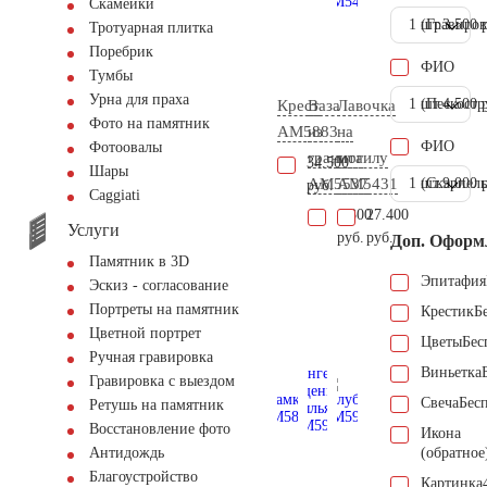
Скамейки
1 шт.
(Гравиров
3.500 
Тротуарная плитка
Поребрик
ФИО
Тумбы
Урна для праха
1 шт.
(Пескостр
4.500 
Крест
Ваза
Лавочка
Фото на памятник
AM5883
из
на
ФИО
Фотоовалы
гранита
могилу
34.500
Шары
AM5537
AM5431
1 шт.
(Скарпель
9.000 
руб.
Сaggiati
6.300
27.400
Услуги
руб.
руб.
Доп. Оформ
Памятник в 3D
Эпитафия
Эскиз - согласование
Портреты на памятник
Крестик
Б
Цветной портрет
Цветы
Бес
Ручная гравировка
Виньетка
Гравировка с выездом
Свеча
Бес
Ретушь на памятник
Восстановление фото
Икона
(обратное
Антидождь
Благоустройство
Картинка