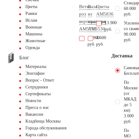
Стандар
Ветка
Ваза
Цветы
Цветы
60.000
Рамки
роз
из
AM5836
руб.
Ислам
вертикальная
мрамора
13.900
Усиленн
Военные
AM5733
AM5530
со свая
руб.
Машины
90.000
13.900
4.600
руб.
Животные
руб.
руб.
Одежда
Доставка
Блог
Материалы
Самовы
Бесплат
Эпитафии
Вопрос - Ответ
По
Сотрудники
Москве
(от
Сертификаты
МКАД
Новости
до 5
Пресса о нас
км)
Вакансии
3.000
Кладбища Москвы
руб.
Города обслуживания
По
Карта сайта
МО