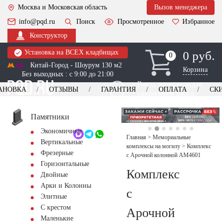
Москва и Московская область
Вызов менеджера
info@pqd.ru
Поиск
Просмотренное
Избранное
Конструктор
Установка на ВСЕХ кладбищах
0 руб.
0
0
Китай-Город - Шоурум 130 м2
Корзина
Без выходных : с 9:00 до 21:00
Выезд менеджера для
АНОВКА
ОТЗЫВЫ
ГАРАНТИЯ
ОПЛАТА
СК
оформления заказа
изготовление
Заказать выезд
памятников
+7 (495) 518-44-23
Памятники
Экономичные
Обратный звонок
Главная
>
Мемориальные
Вертикальные
комплексы на могилу
>
Комплекс
Фрезерные
с Арочной колонной AM4601
Горизонтальные
Комплекс
Двойные
Арки и Колонны
с
Элитные
С крестом
Арочной
Маленькие