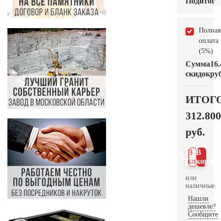
Подитог
Полная
оплата
(5%)
Сумма
16.
скидок
руб
ИТОГ
312.800
руб.
В 1
В
клик
корзин
или
наличные.
Нашли
дешевле?
Сообщите