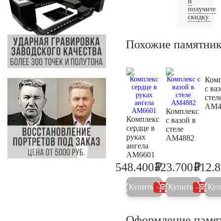
и
получите
скидку.
Похожие памятни
Ком
с ва
стел
AM4
Комплекс
Комплекс
с вазой в
сердце в
стеле
руках
AM4882
ангела
AM6601
₽
₽
548.400
323.700
312.
577.300
340.7
Купить
Купить
Куп
5%
5%
Оформление памя