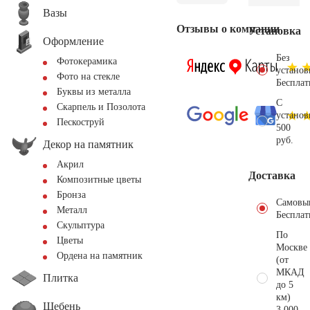
Вазы
Отзывы о компании
Установка
Оформление
Без
Фотокерамика
установ
Фото на стекле
Бесплат
Буквы из металла
С
Скарпель и Позолота
установ
Пескоструй
500
руб.
Декор на памятник
Акрил
Доставка
Композитные цветы
Бронза
Самовы
Металл
Бесплат
Скульптура
По
Цветы
Москве
Ордена на памятник
(от
МКАД
Плитка
до 5
км)
Щебень
3.000