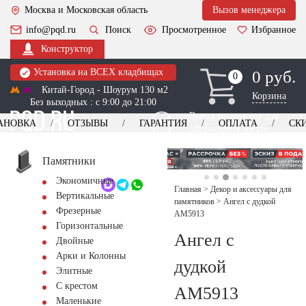
Москва и Московская область
Вызов менеджера
info@pqd.ru
Поиск
Просмотренное
Избранное
Конструктор
Установка на ВСЕХ кладбищах
0 руб.
0
0
Китай-Город - Шоурум 130 м2
Корзина
Без выходных : с 9:00 до 21:00
Выезд менеджера для
АНОВКА
ОТЗЫВЫ
ГАРАНТИЯ
ОПЛАТА
СК
оформления заказа
изготовление
Заказать выезд
памятников
+7 (495) 518-44-23
Памятники
Экономичные
Обратный звонок
Главная
>
Декор и аксессуары для
Вертикальные
памятников
>
Ангел с дудкой
Фрезерные
AM5913
Горизонтальные
Ангел с
Двойные
Арки и Колонны
дудкой
Элитные
С крестом
AM5913
Маленькие