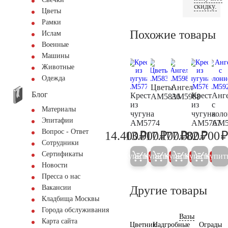
скидку.
Цветы
Рамки
Похожие товары
Ислам
Военные
Машины
Животные
Одежда
Цветы
Ангел
Блог
Крест
Крест
Анг
AM5836
AM5988
из
из
с
Материалы
чугуна
чугуна
кол
Эпитафии
AM5774
AM5767
AM5
Вопрос - Ответ
₽
₽
₽
₽
14.400
13.900
17.100
77.000
82.700
15.200
14.600
18.000
81.00
Сотрудники
Сертификаты
Купить
Купить
Купить
Купить
Купит
5%
5%
5%
5%
Новости
Пресса о нас
Другие товары
Вакансии
Кладбища Москвы
Города обслуживания
Вазы
Карта сайта
Цветник
Надгробные
Ограды