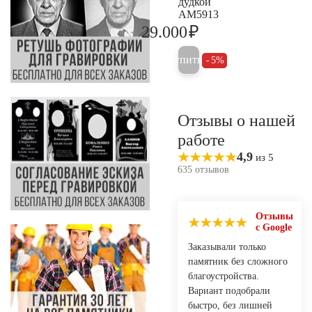
дудкой
AM5913
₽
29.000
30.500
Купить
5%
Отзывы о нашей
работе
4,9
из 5
635 отзывов
Отзывы
с Google
Заказывали только
памятник без сложного
благоустройства.
Вариант подобрали
быстро, без лишней