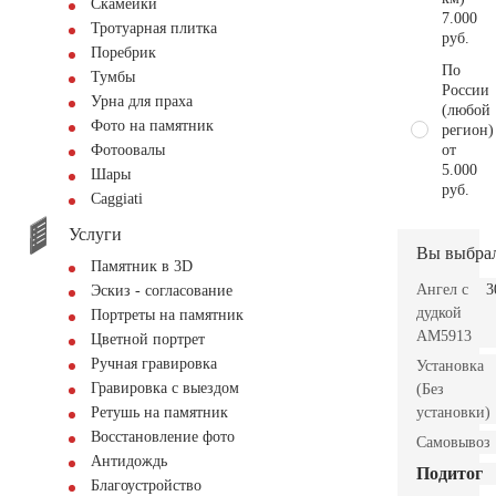
Скамейки
7.000
Тротуарная плитка
руб.
Поребрик
По
Тумбы
России
Урна для праха
(любой
Фото на памятник
регион)
от
Фотоовалы
5.000
Шары
руб.
Сaggiati
Услуги
Вы выбра
Памятник в 3D
Ангел с
3
Эскиз - согласование
дудкой
Портреты на памятник
AM5913
Цветной портрет
Ручная гравировка
Установка
Гравировка с выездом
(Без
установки)
Ретушь на памятник
Восстановление фото
Самовывоз
Антидождь
Подитог
Благоустройство