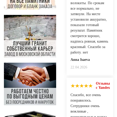
волокиты. По срокам
все нормально, не
затянули. На месте
установили аккуратно,
показали готовый
результат. Памятник
смотрится хорошо,
надпись ровная, камень
красивый. Спасибо за
работу. нет
Anna Isaeva
22.04.2026
Отзывы
с Yandex
Спасибо, все очень
понравилось.
Сотрудники очень
вежливые ,
внимательные и всегда