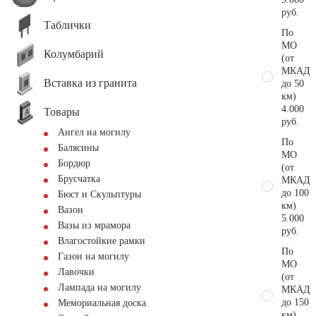
руб.
Таблички
По
МО
Колумбарий
(от
МКАД
Вставка из гранита
до 50
км)
4.000
Товары
руб.
Ангел на могилу
По
Балясины
МО
Бордюр
(от
Брусчатка
МКАД
до 100
Бюст и Скульптуры
км)
Вазон
5.000
Вазы из мрамора
руб.
Влагостойкие рамки
По
Газон на могилу
МО
Лавочки
(от
Лампада на могилу
МКАД
до 150
Мемориальная доска
км)