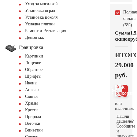
Уход за могилкой
Установка оград
Полная
Установка цоколя
оплата
Укладка плитки
(5%)
Ремонт и Реставрация
Сумма
1.5
Демонтаж
скидок
руб
Гравировка
ИТОГ
Картинки
Лицевое
29.000
Обратное
руб.
Шрифты
Иконы
В 1
В
Ангелы
клик
корзин
Святые
Храмы
или
наличные.
Кресты
Нашли
Природа
дешевле?
Веточки
Сообщите
Виньетки
и
получите
Свечки