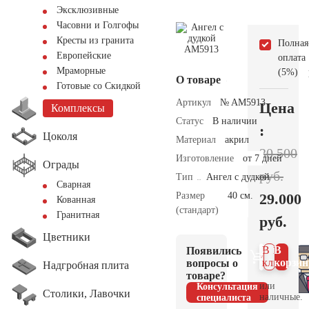
Эксклюзивные
Часовни и Голгофы
Кресты из гранита
Полная
Европейские
оплата
Мраморные
(5%)
О товаре
Готовые со Скидкой
Артикул
№ AM5913
Цена
Комплексы
Статус
В наличии
:
Цоколя
Материал
акрил
30.500
Изготовление
от 7 дней
Ограды
руб.
Тип
Ангел с дудкой
Сварная
Размер
40 см.
29.000
Кованная
(стандарт)
Гранитная
руб.
Цветники
В 1
В
Появились
клик
корзин
вопросы о
Надгробная плита
товаре?
или
Консультация
Столики, Лавочки
наличные.
специалиста