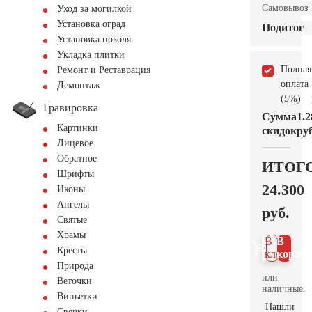
Самовывоз
Уход за могилкой
Установка оград
Подитог
Установка цоколя
Укладка плитки
Полная
Ремонт и Реставрация
оплата
Демонтаж
(5%)
Гравировка
Сумма
1.2
Картинки
скидок
руб
Лицевое
Обратное
ИТОГ
Шрифты
24.300
Иконы
Ангелы
руб.
Святые
Храмы
В 1
В
Кресты
клик
корзин
Природа
или
Веточки
наличные.
Виньетки
Нашли
Свечки