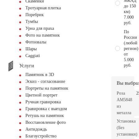
МКАД
Скамейки
до 150
Тротуарная плитка
км)
Поребрик
7.000
Тумбы
руб.
Урна для праха
По
Фото на памятник
России
Фотоовалы
(любой
регион)
Шары
от
Сaggiati
5.000
Услуги
руб.
Памятник в 3D
Эскиз - согласование
Вы выбра
Портреты на памятник
Роза
2
Цветной портрет
AM5848
Ручная гравировка
из
Гравировка с выездом
металла
Ретушь на памятник
Установка
Восстановление фото
(Без
Антидождь
установки)
Благоустройство