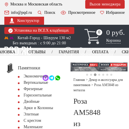
Москва и Московская область
Вызов менеджера
info@pqd.ru
Поиск
Просмотренное
Избранное
Конструктор
Установка на ВСЕХ кладбищах
0 руб.
0
0
Китай-Город - Шоурум 130 м2
Корзина
Без выходных : с 9:00 до 21:00
Выезд менеджера для
АНОВКА
ОТЗЫВЫ
ГАРАНТИЯ
ОПЛАТА
СК
оформления заказа
изготовление
Заказать выезд
памятников
+7 (495) 518-44-23
Памятники
Экономичные
Обратный звонок
Главная
>
Декор и аксессуары для
Вертикальные
памятников
>
Роза AM5848 из
Фрезерные
металла
Горизонтальные
Роза
Двойные
Арки и Колонны
AM5848
Элитные
С крестом
из
Маленькие