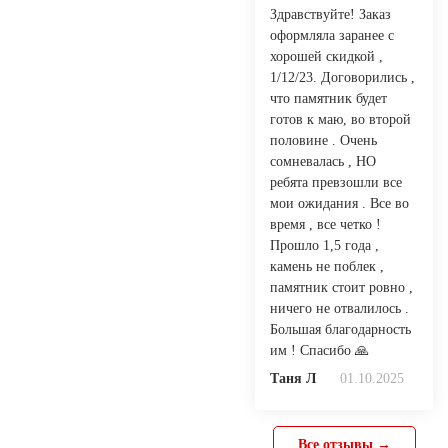
Здравствуйте! Заказ
оформляла заранее с
хорошей скидкой ,
1/12/23. Договорились ,
что памятник будет
готов к маю, во второй
половине . Очень
сомневалась , НО
ребята превзошли все
мои ожидания . Все во
время , все четко !
Прошло 1,5 года ,
камень не поблек ,
памятник стоит ровно ,
ничего не отвалилось .
Большая благодарность
им ! Спасибо 🙏
Таня Л
01.10.2025
Все отзывы →