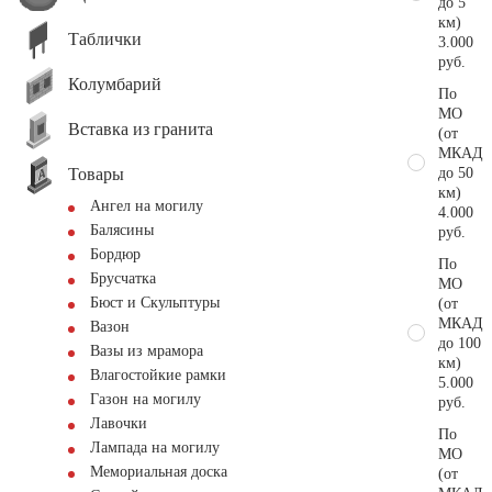
до 5
км)
Таблички
3.000
руб.
Колумбарий
По
МО
Вставка из гранита
(от
МКАД
Товары
до 50
км)
Ангел на могилу
4.000
Балясины
руб.
Бордюр
По
Брусчатка
МО
Бюст и Скульптуры
(от
МКАД
Вазон
до 100
Вазы из мрамора
км)
Влагостойкие рамки
5.000
Газон на могилу
руб.
Лавочки
По
Лампада на могилу
МО
Мемориальная доска
(от