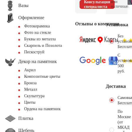
или
Консультация
Вазы
наличные.
специалиста
Оформление
Отзывы о компании
Установка
Фотокерамика
Фото на стекле
Без
Буквы из металла
установ
Скарпель и Позолота
Бесплат
Пескоструй
С
установ
Декор на памятник
500
Акрил
руб.
Композитные цветы
Бронза
Доставка
Металл
Скульптура
Самовы
Цветы
Бесплат
Ордена на памятник
По
Москве
Плитка
(от
МКАД
Щебень