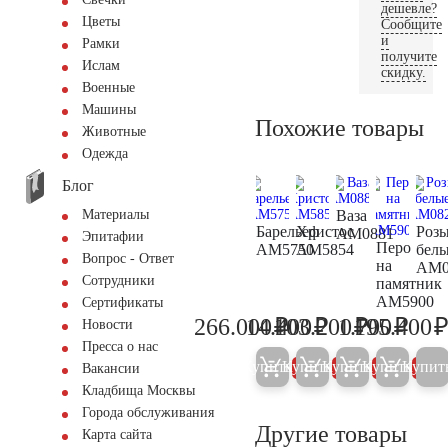
дешевле?
Цветы
Сообщите
и
Рамки
получите
Ислам
скидку.
Военные
Машины
Похожие товары
Животные
Одежда
Блог
Ваза
Материалы
Барельеф
Христос
Роз
AM0881
Эпитафии
Перо
AM5750
AM5854
бел
Вопрос - Ответ
на
AM0
Сотрудники
памятник
AM5900
Сертификаты
₽
₽
₽
₽
266.000
14.400
103.200
1.700
195.400
Новости
280.000
15.200
108.600
1.800
Пресса о нас
Купить
Купить
Купить
Купить
Купит
5%
5%
5%
5%
Вакансии
Кладбища Москвы
Города обслуживания
Другие товары
Карта сайта