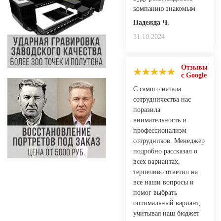
компанию знакомым
Надежда Ч.
31.10.2024
Отзывы
с Google
С самого начала
сотрудничества нас
поразила
внимательность и
профессионализм
сотрудников. Менеджер
подробно рассказал о
всех вариантах,
терпеливо ответил на
все наши вопросы и
помог выбрать
оптимальный вариант,
учитывая наш бюджет