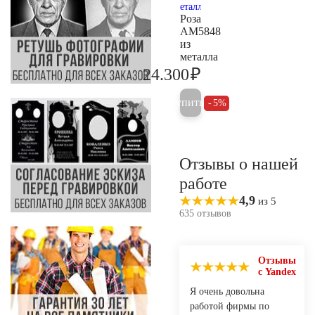
Роза
AM5848
из
металла
₽
24.300
25.600
Купить
5%
Отзывы о нашей
работе
4,9
из 5
635 отзывов
Отзывы
с Yandex
Я очень довольна
работой фирмы по