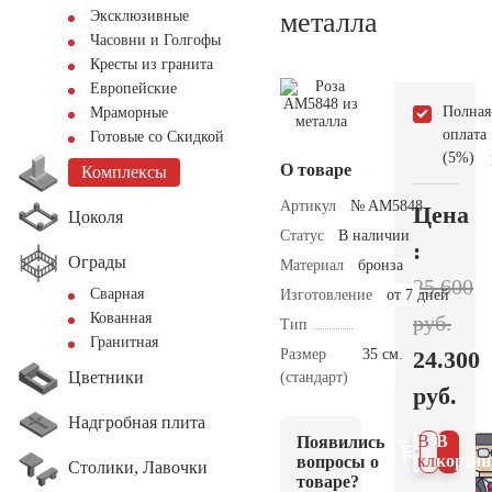
металла
Эксклюзивные
Часовни и Голгофы
Кресты из гранита
Европейские
Полная
Мраморные
оплата
Готовые со Скидкой
(5%)
О товаре
Комплексы
Артикул
№ AM5848
Цена
Цоколя
Статус
В наличии
:
Ограды
Материал
бронза
25.600
Сварная
Изготовление
от 7 дней
Кованная
руб.
Тип
Гранитная
Размер
35 см.
24.300
Цветники
(стандарт)
руб.
Надгробная плита
В 1
В
Появились
клик
корзин
вопросы о
Столики, Лавочки
товаре?