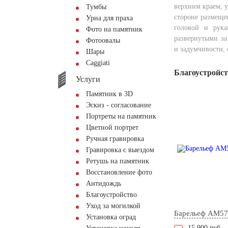
верхним краем, 
Тумбы
стороне размеще
Урна для праха
головой и рук
Фото на памятник
развернутыми за
Фотоовалы
и задумчивости, 
Шары
Сaggiati
Благоустройс
Услуги
Памятник в 3D
Эскиз - согласование
Портреты на памятник
Цветной портрет
Ручная гравировка
Гравировка с выездом
Ретушь на памятник
Восстановление фото
Антидождь
Благоустройство
Уход за могилкой
Барельеф AM57
Установка оград
15.900 руб.