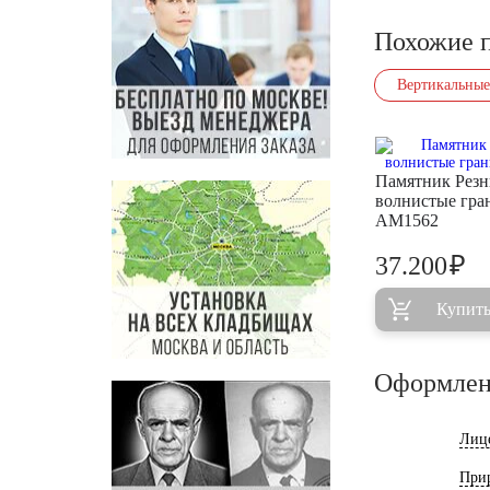
Похожие 
Вертикальные
Памятник Рез
волнистые гра
AM1562
₽
37.200
Купит
Оформлен
Лиц
При