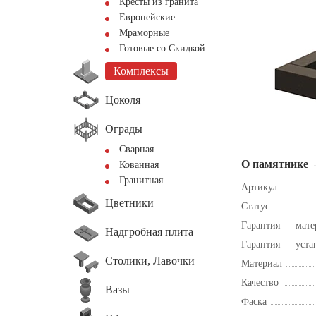
Кресты из гранита
Европейские
Мраморные
Готовые со Скидкой
Комплексы
Цоколя
Ограды
Сварная
О памятнике
Кованная
Гранитная
Артикул
Цветники
Статус
Гарантия — мате
Надгробная плита
Гарантия — уста
Столики, Лавочки
Материал
Качество
Вазы
Фаска