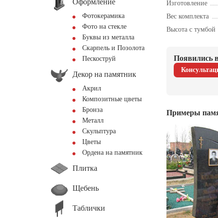
Оформление
Изготовление
Фотокерамика
Вес комплекта
Фото на стекле
Высота с тумбой
Буквы из металла
Скарпель и Позолота
Появились в
Пескоструй
Консультац
Декор на памятник
Акрил
Композитные цветы
Бронза
Примеры пам
Металл
Скульптура
Цветы
Ордена на памятник
Плитка
Щебень
Таблички