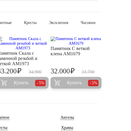
литные
Кресты
Эксклюзив
Часовни
Памятник С веткой
амятник Скала с
клена AM1679
аменной резьбой и
еткой AM1973
₽
₽
33.200
32.000
34.900
33.700
Купить
Купить
5%
5%
атное
Ангелы
есты
Храмы