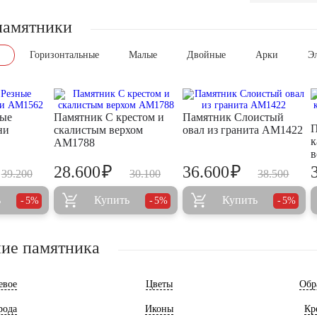
памятники
Горизонтальные
Малые
Двойные
Арки
Э
ные
Памятник С крестом и
Памятник Слоистый
П
ни
скалистым верхом
овал из гранита AM1422
к
AM1788
в
₽
₽
28.600
36.600
39.200
30.100
38.500
ь
Купить
Купить
5%
5%
5%
ие памятника
евое
Цветы
Обр
рода
Иконы
Кр