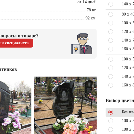
от 14 дней
140 x 
78 кг.
80 x 4
92 см.
100 x 
120 x 
опросы о товаре?
140 x 
ия специалиста
160 x 
100 x 
120 x 
ятников
140 x 
160 x 
Выбор цвет
Без цв
100 x 
100 x 