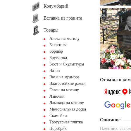
Колумбарий
Вставка из гранита
Товары
Ангел на могилу
Балясины
Бордюр
Брусчатка
Бюст и Скульптуры
Вазон
Вазы из мрамора
Отзывы о ком
Влагостойкие рамки
Газон на могилу
Лавочки
Лампада на могилу
Мемориальная доска
Скамейки
Описание
Тротуарная плитка
Поребрик
Памятник выпол