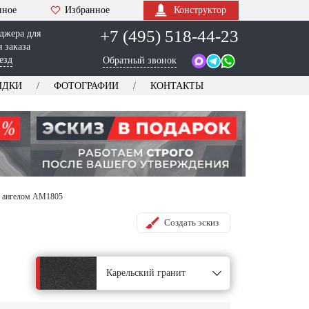
нное
Избранное
Конструктор
+7 (495) 518-44-23
джера для
 заказа
езд
Обратный звонок
ИДКИ
ФОТОГРАФИИ
КОНТАКТЫ
 ангелом AM1805
Создать эскиз
Карельский гранит