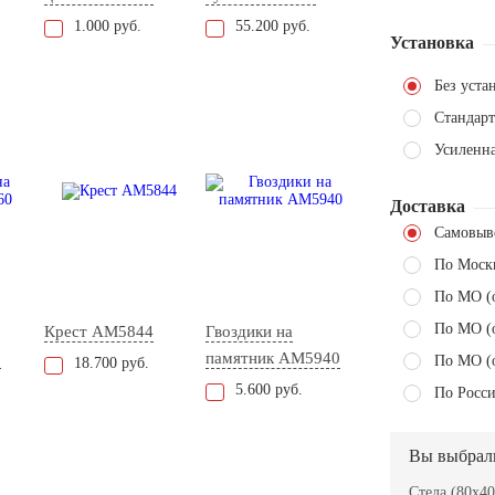
1.000 руб.
55.200 руб.
Установка
Без уста
Стандарт
Усиленн
Доставка
Самовыв
По Моск
По МО (
По МО (
Крест AM5844
Гвоздики на
0
памятник AM5940
По МО (
18.700 руб.
5.600 руб.
По Росси
Вы выбрал
Стела (80x40