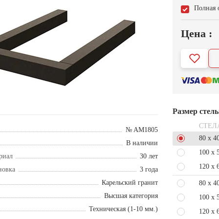
Полная 
Цена :
Размер стел
СТЕЛ
№ AM1805
80 x 4
В наличии
100 x 
риал
30 лет
120 x 
новка
3 года
Карельский гранит
80 x 4
Высшая категория
100 x 
Техническая (1-10 мм.)
120 x 