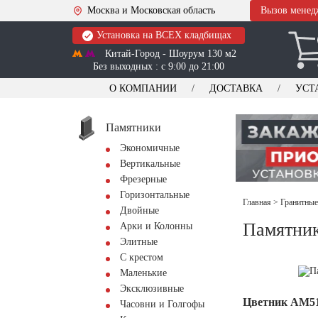
Москва и Московская область
Вызов менед
Установка на ВСЕХ кладбищах
Китай-Город - Шоурум 130 м2
Без выходных : с 9:00 до 21:00
О КОМПАНИИ
ДОСТАВКА
УСТ
Памятники
Экономичные
Вертикальные
Фрезерные
Горизонтальные
Главная
>
Гранитные
Двойные
Памятни
Арки и Колонны
Элитные
С крестом
Маленькие
Эксклюзивные
Цветник АМ5
Часовни и Голгофы