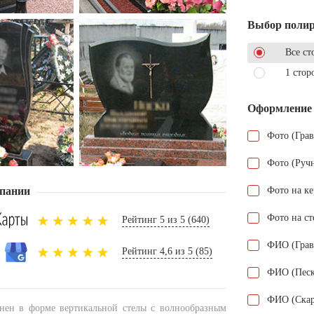
Выбор поли
Все ст
1 стор
Оформление
Фото (Гра
Фото (Руч
пании
Фото на к
Фото на ст
Рейтинг 5 из 5 (640)
ФИО (Грав
Рейтинг 4,6 из 5 (85)
ФИО (Песк
ФИО (Скар
нен в форме вертикальной стелы с волнообразным