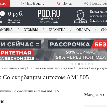
жера
info@pqd.ru
Поиск
Просмотре
Выезд мене
0 руб.
0
0
оформления
изготовление
Корзина
Заказать вы
памятников
АНОВКА
ОТЗЫВЫ
ГАРАНТИЯ
ОПЛАТА
СК
 памятники на могилу
>
Вертикальные памятники из гранита
>
Памятник Со скорбящим
к Со скорбящим ангелом AM1805
Материал :
101