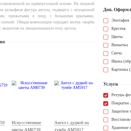
установленной на прямоугольной основе. На лицевой
Доп. Оформл
на рельефная фигура ангела, сидящего с опущенной
ами, прижатыми к лицу, с большими крыльями,
Эпитафия
 спиной. Общая композиция передает мотив скорби
с акцентом на эмоциональную позу ангела.
Крестик
Цветы
тво
Виньетка
Свеча
Икона (обр
Картинка (
Услуги
Ретушь фо
Покрытие 
Защитное 
Восстанов
59
Искусственные
Ангел с дудкой на
Хранение н
цветы AM0739
тумбе AM5917