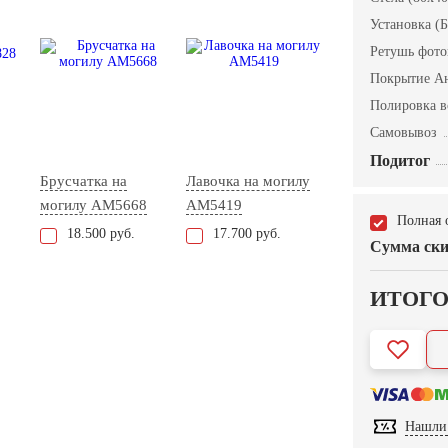
Установка (Б
Ретушь фот
Покрытие А
Полировка в
Самовывоз
Подитог
Брусчатка на
Лавочка на могилу
могилу AM5668
AM5419
Полная 
18.500 руб.
17.700 руб.
Сумма ски
ИТОГ
Нашли 