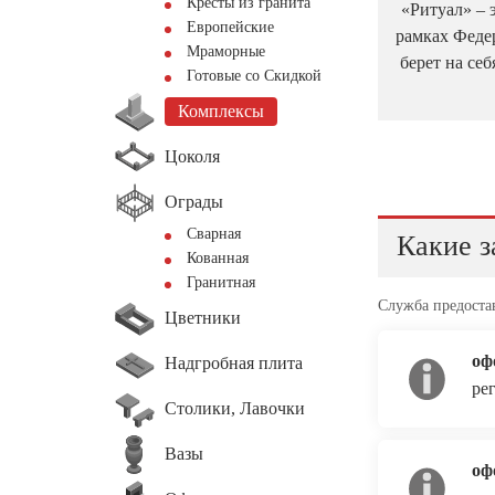
Кресты из гранита
«Ритуал» – 
Европейские
рамках Феде
Мраморные
берет на се
Готовые со Скидкой
Комплексы
Цоколя
Ограды
Сварная
Какие з
Кованная
Гранитная
Служба предоста
Цветники
оф
Надгробная плита
ре
Столики, Лавочки
Вазы
оф