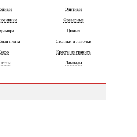
ойный
Элитный
люзивные
Фрезерные
мрамора
Цоколя
бная плита
Столики и лавочки
екор
Кресты из гранита
нгелы
Лампады