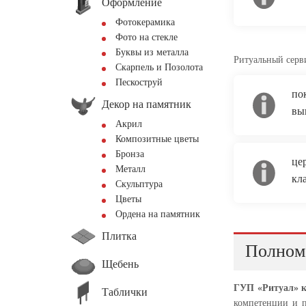
Оформление
Фотокерамика
Фото на стекле
Буквы из металла
Ритуальный серв
Скарпель и Позолота
Пескоструй
по
Декор на памятник
вы
Акрил
Композитные цветы
Бронза
це
Металл
кл
Скульптура
Цветы
Ордена на памятник
Плитка
Полном
Щебень
ГУП «Ритуал» к
Таблички
компетенции и п