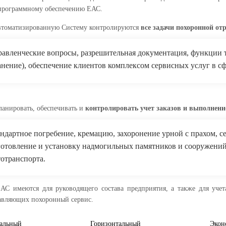
программному обеспечению ЕАС.
втоматизированную Систему контролируются
все задачи похоронной от
равленческие вопросы, разрешительная документация, функции 
анение), обеспечение клиентов комплексом сервисных услуг в с
ланировать, обеспечивать и
контролировать учет заказов и выполнени
андартное погребение, кремацию, захоронение урной с прахом, с
готовление и установку надмогильных памятников и сооружений
тотранспорта.
С имеются для руководящего состава предприятия, а также для учет
тавляющих похоронный сервис.
альный
Горизонтальный
Экон