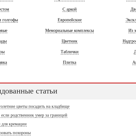
естом
С аркой
Дв
и голгофы
Европейские
Экск
овые
Мемориальные комплексы
Из 
ады
Цветник
Надгро
зы
Таблички
Д
авка
Плитка
А
дованные статьи
олетние цветы посадить на кладбище
, если родственник умер за границей
 для кремации
зовать похороны