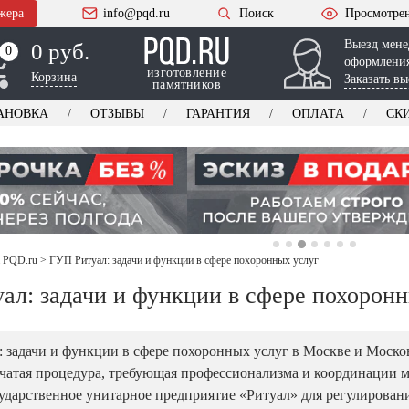
жера
info@pqd.ru
Поиск
Просмотре
Выезд мене
0 руб.
0
0
оформления
изготовление
Корзина
Заказать вы
памятников
АНОВКА
ОТЗЫВЫ
ГАРАНТИЯ
ОПЛАТА
СК
а PQD.ru
>
ГУП Ритуал: задачи и функции в сфере похоронных услуг
ал: задачи и функции в сфере похоронн
 задачи и функции в сфере похоронных услуг в Москве и Моско
чатая процедура, требующая профессионализма и координации м
сударственное унитарное предприятие «Ритуал» для регулирован