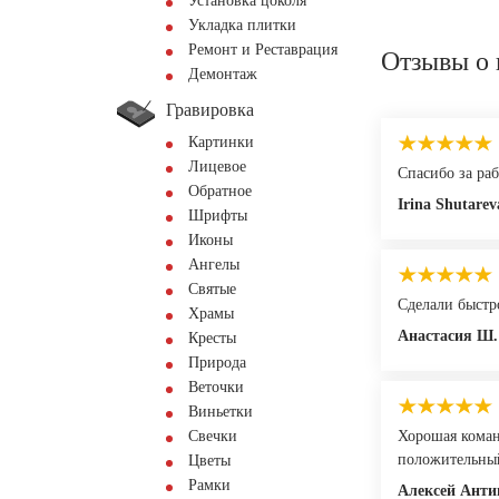
Установка цоколя
Укладка плитки
Ремонт и Реставрация
Отзывы о 
Демонтаж
Гравировка
Картинки
Лицевое
Спасибо за раб
Обратное
Irina Shutarev
Шрифты
Иконы
Ангелы
Святые
Сделали быстр
Храмы
Анастасия Ш.
Кресты
Природа
Веточки
Виньетки
Свечки
Хорошая коман
положительны
Цветы
Рамки
Алексей Анти