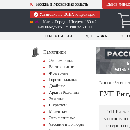
Москва и Московская область
Вызов менед
Установка на ВСЕХ кладбищах
Китай-Город - Шоурум 130 м2
Без выходных : с 9:00 до 21:00
О КОМПАНИИ
ДОСТАВКА
УСТ
Памятники
Экономичные
Вертикальные
Фрезерные
Горизонтальные
Главная
>
Блог сайт
Двойные
ГУП Риту
Арки и Колонны
Элитные
С крестом
ГУП Ритуал:
Маленькие
Эксклюзивные
многоступен
Часовни и Голгофы
создано го