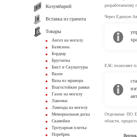
разработанному 
Колумбарий
Через Единую А
Вставка из гранита
Товары
уп
хр
Ангел на могилу
Балясины
Бордюр
Брусчатка
ЕАС позволяет п
Бюст и Скульптуры
Вазон
Вазы из мрамора
ст
Влагостойкие рамки
из
Газон на могилу
ав
Лавочки
Лампада на могилу
Мемориальная доска
Отдельные ПО ЕА
Скамейки
области, предос
Тротуарная плитка
Поребрик
Вертик