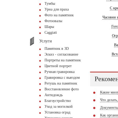
Тумбы
С кр
Урна для праха
Фото на памятник
Часовни 
Фотоовалы
Гот
Шары
Сaggiati
Огр
Услуги
Ва
Памятник в 3D
Вст
Эскиз - согласование
Портреты на памятник
Цветной портрет
Ручная гравировка
Рекомен
Гравировка с выездом
Ретушь на памятник
Восстановление фото
Какие мног
Антидождь
Что делать
Благоустройство
Уход за могилкой
Документы
Установка оград
Как органи