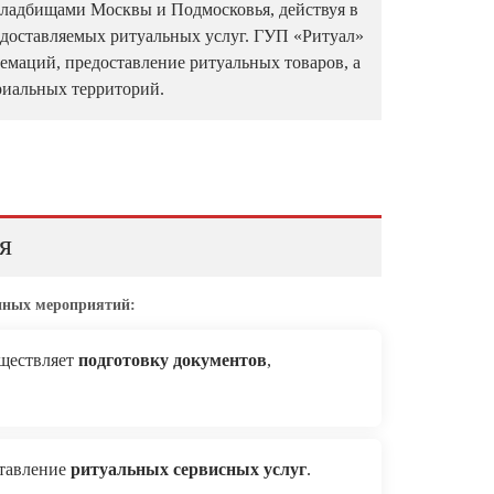
 кладбищами Москвы и Подмосковья, действуя в
едоставляемых ритуальных услуг. ГУП «Ритуал»
ремаций, предоставление ритуальных товаров, а
риальных территорий.
я
нных мероприятий:
уществляет
подготовку документов
,
ставление
ритуальных сервисных услуг
.