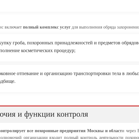
ис включает
полный комплекс услуг
для выполнения обряда захоронени
купку гроба, похоронных принадлежностей и предметов обрядово
полнение косметических процедур;
рковное отпевание и организацию транспортировки тела в любых
адбище.
очия и функции контроля
онтролирует все похоронные предприятия Москвы и област
и через
олномочий организации входит полный контроль деятельности похорон