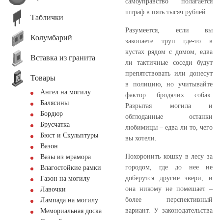
самоуправство полагается
штраф в пять тысяч рублей.
Таблички
Разумеется, если вы
Колумбарий
закопаете труп где-то в
кустах рядом с домом, едва
Вставка из гранита
ли тактичные соседи будут
препятствовать или донесут
Товары
в полицию, но учитывайте
Ангел на могилу
фактор бродячих собак.
Балясины
Разрытая могила и
Бордюр
обглоданные останки
Брусчатка
любимицы – едва ли то, чего
Бюст и Скульптуры
вы хотели.
Вазон
Похоронить кошку в лесу за
Вазы из мрамора
городом, где до нее не
Влагостойкие рамки
доберутся другие звери, и
Газон на могилу
она никому не помешает –
Лавочки
более перспективный
Лампада на могилу
вариант. У законодательства
Мемориальная доска