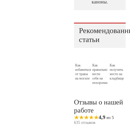
каноны.
Рекомендованн
статьи
Как
Как
Как
избавиться
правильно
получить
от травы
вести
место на
на могиле
себя на
кладбище
похоронах
Отзывы о нашей
работе
4,9
из 5
635 отзывов