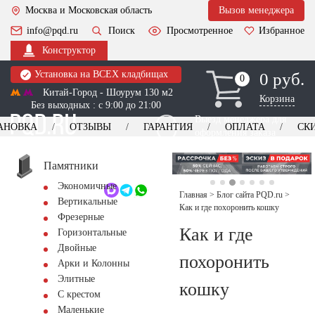
Москва и Московская область
Вызов менеджера
info@pqd.ru
Поиск
Просмотренное
Избранное
Конструктор
Установка на ВСЕХ кладбищах
0 руб.
0
0
Китай-Город - Шоурум 130 м2
Корзина
Без выходных : с 9:00 до 21:00
Выезд менеджера для
АНОВКА
ОТЗЫВЫ
ГАРАНТИЯ
ОПЛАТА
СК
оформления заказа
изготовление
Заказать выезд
памятников
+7 (495) 518-44-23
Памятники
Экономичные
Обратный звонок
Главная
>
Блог сайта PQD.ru
>
Вертикальные
Как и где похоронить кошку
Фрезерные
Как и где
Горизонтальные
Двойные
похоронить
Арки и Колонны
Элитные
кошку
С крестом
Маленькие