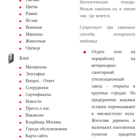
биологические отходы.
Цветы
Нельзя закопать их в землю
Рамки
там, где хочется.
Ислам
Существует три законных
Военные
способа похоронить
Машины
любимца:
Животные
Одежда
Отдать тело на
Блог
переработку на
ветеринарно-
Материалы
санитарный
Эпитафии
утилизационный
Вопрос - Ответ
завод – открыты в
Сотрудники
крупных городах. На
Сертификаты
предприятии кошачьи
Новости
останки перемалывают
Пресса о нас
в мясокостную муку.
Вакансии
Жителям деревень и
Кладбища Москвы
маленьких населенных
Города обслуживания
пунктов придется
Карта сайта