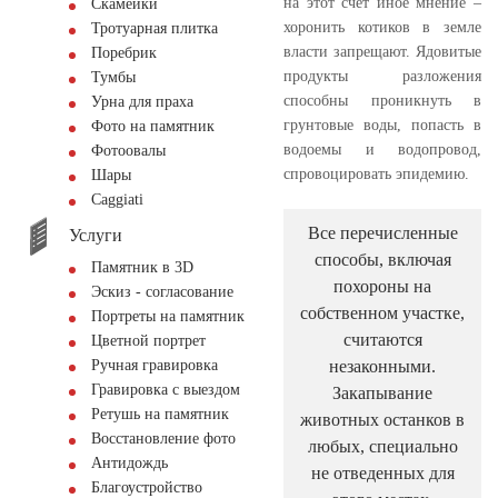
на этот счет иное мнение –
Скамейки
хоронить котиков в земле
Тротуарная плитка
власти запрещают. Ядовитые
Поребрик
продукты разложения
Тумбы
способны проникнуть в
Урна для праха
грунтовые воды, попасть в
Фото на памятник
водоемы и водопровод,
Фотоовалы
спровоцировать эпидемию.
Шары
Сaggiati
Все перечисленные
Услуги
способы, включая
Памятник в 3D
похороны на
Эскиз - согласование
собственном участке,
Портреты на памятник
считаются
Цветной портрет
незаконными.
Ручная гравировка
Гравировка с выездом
Закапывание
Ретушь на памятник
животных останков в
Восстановление фото
любых, специально
Антидождь
не отведенных для
Благоустройство