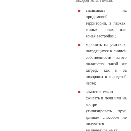
похорон кота. Нельзя:
закапывать на
придомовой
территории, в парках,
жилых зонах или
зонах застройки;
хоронить на участках,
находящихся в личной
собственности – за это
полагается такой же
штраф, как и за
похороны в городской
черте;
самостоятельно
сжигать в печи или на
костре –
утилизировать труп
данным способом не
получится –
температура не та;