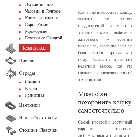
Эксклюзивные
Часовни и Голгофы
Как и где похоронить кошку,
Кресты из гранита
зависит от ваших
Европейские
предпочтений и местных
Мраморные
законов. Смерть любимого
Готовые со Скидкой
животного – событие
печальное, особенно если вы
Комплексы
были искренне привязаны к
нему. Владельцу предстоит
Цоколя
нелегкий выбор, где это
Ограды
сделать и определить способ
захоронения.
Сварная
Кованная
Можно ли
Гранитная
похоронить кошку
Цветники
самостоятельно
Надгробная плита
Самый простой и доступный
вариант – захоронить
Столики, Лавочки
любимца рядом с домом на