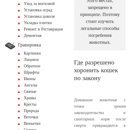
этого местах,
Уход за могилкой
запрещено в
Установка оград
принципе. Поэтому
Установка цоколя
стоит изучить
Укладка плитки
легальные способы
Ремонт и Реставрация
погребения
Демонтаж
животных.
Гравировка
Картинки
Лицевое
Где разрешено
Обратное
хоронить кошек
Шрифты
по закону
Иконы
Ангелы
Святые
Храмы
Домашние животные с
Кресты
точки зрения
Природа
законодательства и
Веточки
санитарных норм после
Виньетки
смерти превращаются в
Свечки