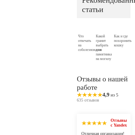
Рекомендованн
статьи
Что
Какой
Как и где
отвечать
гранит
похоронить
на
выбрать
кошку
соболезнования
для
памятника
на могилу
Отзывы о нашей
работе
4,9
из 5
635 отзывов
Отзывы
с Yandex
Отличная организация!