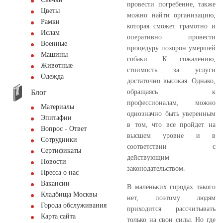
провести погребение, также
Цветы
можно найти организацию,
Рамки
которая сможет грамотно и
Ислам
оперативно провести
Военные
процедуру похорон умершей
Машины
собаки. К сожалению,
Животные
стоимость за услуги
Одежда
достаточно высокая. Однако,
Блог
обращаясь к
профессионалам, можно
Материалы
однозначно быть уверенным
Эпитафии
в том, что все пройдет на
Вопрос - Ответ
высшем уровне и в
Сотрудники
соответствии с
Сертификаты
действующим
Новости
законодательством.
Пресса о нас
Вакансии
В маленьких городах такого
Кладбища Москвы
нет, поэтому людям
Города обслуживания
приходится рассчитывать
Карта сайта
только на свои силы. Но где