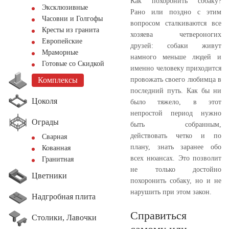
Как похоронить собаку?
Эксклюзивные
Рано или поздно с этим
Часовни и Голгофы
вопросом сталкиваются все
Кресты из гранита
хозяева четвероногих
Европейские
друзей: собаки живут
Мраморные
намного меньше людей и
Готовые со Скидкой
именно человеку приходится
провожать своего любимца в
Комплексы
последний путь. Как бы ни
Цоколя
было тяжело, в этот
непростой период нужно
Ограды
быть собранным,
действовать четко и по
Сварная
плану, знать заранее обо
Кованная
всех нюансах. Это позволит
Гранитная
не только достойно
Цветники
похоронить собаку, но и не
нарушить при этом закон.
Надгробная плита
Справиться
Столики, Лавочки