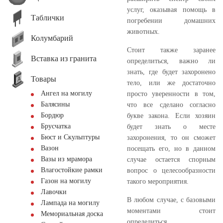
услуг, оказывая помощь в
Таблички
погребении домашних
животных.
Колумбарий
Стоит также заранее
Вставка из гранита
определиться, важно ли
знать, где будет захоронено
Товары
тело, или же достаточно
Ангел на могилу
просто уверенности в том,
Балясины
что все сделано согласно
Бордюр
букве закона. Если хозяин
Брусчатка
будет знать о месте
Бюст и Скульптуры
захоронения, то он сможет
Вазон
посещать его, но в данном
Вазы из мрамора
случае остается спорным
Влагостойкие рамки
вопрос о целесообразности
Газон на могилу
такого мероприятия.
Лавочки
В любом случае, с базовыми
Лампада на могилу
моментами стоит
Мемориальная доска
определиться