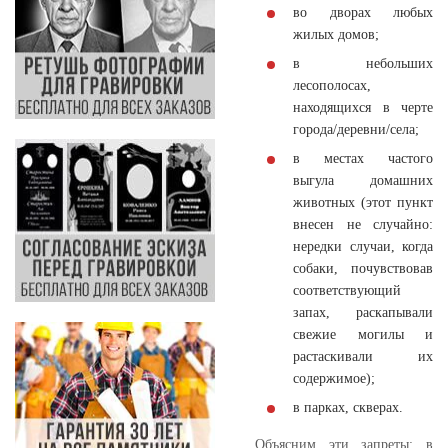
во дворах любых
жилых домов;
в небольших
лесополосах,
находящихся в черте
города/деревни/села;
в местах частого
выгула домашних
животных (этот пункт
внесен не случайно:
нередки случаи, когда
собаки, почувствовав
соответствующий
запах, раскапывали
свежие могилы и
растаскивали их
содержимое);
в парках, скверах.
Объясним эти запреты: в