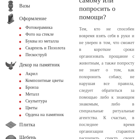
самому или
Вазы
попросить о
помощи?
Оформление
Фотокерамика
Тем, кто не способен
Фото на стекле
вовремя взять себя в руки и
Буквы из металла
не уверен в том, что сможет
Скарпель и Позолота
в короткие сроки
Пескоструй
организовать прощание с
животным, а также попросту
Декор на памятник
не знает о том, как
Акрил
похоронить собаку, не
Композитные цветы
нарушая все правила,
Бронза
следует обратиться за
Металл
помощью либо к знающим
Скульптура
знакомым, либо в
Цветы
специальные ритуальные
Ордена на памятник
агентства. К счастью, в
Плитка
последнее время
организации стараются
Щебень
расширить спектр своих