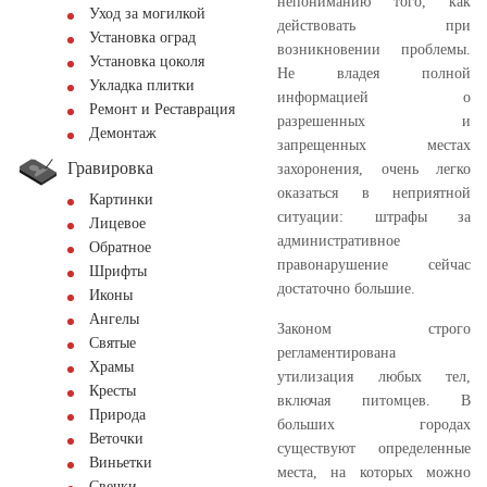
непониманию того, как
Уход за могилкой
действовать при
Установка оград
возникновении проблемы.
Установка цоколя
Не владея полной
Укладка плитки
информацией о
Ремонт и Реставрация
разрешенных и
Демонтаж
запрещенных местах
Гравировка
захоронения, очень легко
оказаться в неприятной
Картинки
ситуации: штрафы за
Лицевое
административное
Обратное
правонарушение сейчас
Шрифты
достаточно большие.
Иконы
Ангелы
Законом строго
Святые
регламентирована
Храмы
утилизация любых тел,
Кресты
включая питомцев. В
Природа
больших городах
Веточки
существуют определенные
Виньетки
места, на которых можно
Свечки