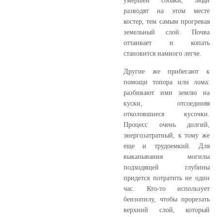
умершей собаки, люди
разводят на этом месте
костер, тем самым прогревая
земельный слой. Почва
оттаивает и копать
становится намного легче.
Другие же прибегают к
помощи топора или лома:
разбивают ими землю на
куски, отсоединяя
отколовшиеся кусочки.
Процесс очень долгий,
энергозатратный, к тому же
еще и трудоемкий. Для
выкапывания могилы
подходящей глубины
придется потратить не один
час. Кто-то использует
бензопилу, чтобы прорезать
верхний слой, который