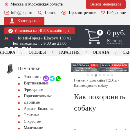
Москва и Московская область
Вызов менеджера
info@pqd.ru
Поиск
Просмотренное
Избранное
Конструктор
Установка на ВСЕХ кладбищах
0 руб.
0
0
Китай-Город - Шоурум 130 м2
Корзина
Без выходных : с 9:00 до 21:00
Выезд менеджера для
АНОВКА
ОТЗЫВЫ
ГАРАНТИЯ
ОПЛАТА
СК
оформления заказа
изготовление
Заказать выезд
памятников
+7 (495) 518-44-23
Памятники
Экономичные
Обратный звонок
Главная
>
Блог сайта PQD.ru
>
Вертикальные
Как похоронить собаку
Фрезерные
Как похоронить
Горизонтальные
Двойные
собаку
Арки и Колонны
Элитные
С крестом
Маленькие