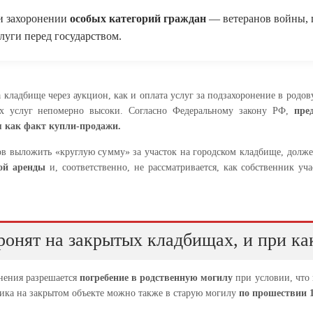
и захоронении
особых категорий граждан
— ветеранов войны, 
слуги перед государством.
 кладбище через аукцион, как и оплата услуг за подзахоронение в родо
х услуг непомерно высоки. Согласно Федеральному закону РФ,
пре
я как факт купли-продажи.
ов выложить «круглую сумму» за участок на городском кладбище, должен
ной аренды
и, соответственно, не рассматривается, как собственник уч
ронят на закрытых кладбищах, и при ка
нения разрешается
погребение в родственную могилу
при условии, что 
ника на закрытом объекте можно также в старую могилу
по прошествии 1