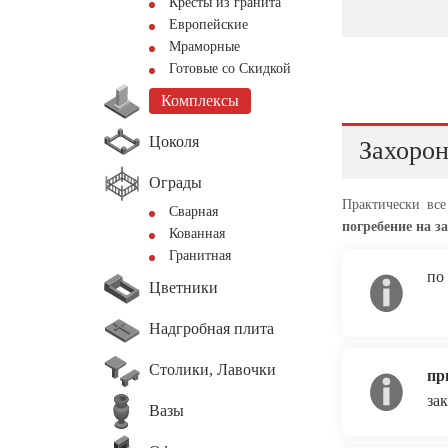
Кресты из гранита
Европейские
Мраморные
Готовые со Скидкой
Комплексы
Цоколя
Захорон
Ограды
Практически вс
Сварная
погребение на з
Кованная
Гранитная
по
Цветники
Надгробная плита
Столики, Лавочки
пр
за
Вазы