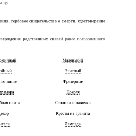
азцу.
ия, гербовое свидетельство о смерти, удостоверение
тверждение родственных связей
ранее похороненного
омичный
Маленький
ойный
Элитный
люзивные
Фрезерные
мрамора
Цоколя
бная плита
Столики и лавочки
екор
Кресты из гранита
нгелы
Лампады