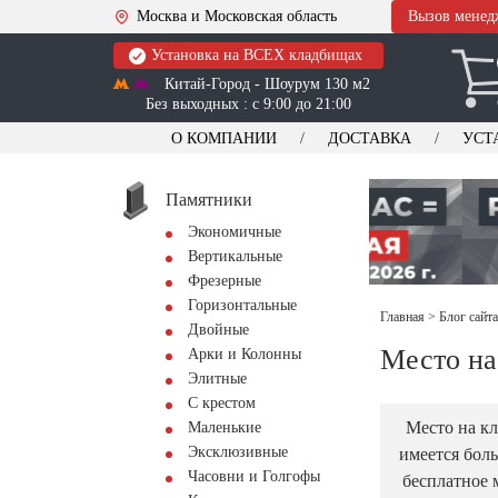
Москва и Московская область
Вызов менед
Установка на ВСЕХ кладбищах
Китай-Город - Шоурум 130 м2
Без выходных : с 9:00 до 21:00
О КОМПАНИИ
ДОСТАВКА
УСТ
Памятники
Экономичные
Вертикальные
Фрезерные
Горизонтальные
Главная
>
Блог сайт
Двойные
Место на
Арки и Колонны
Элитные
С крестом
Место на к
Маленькие
Эксклюзивные
имеется боль
Часовни и Голгофы
бесплатное 