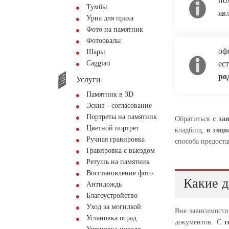
по
Тумбы
яв
Урна для праха
Фото на памятник
Фотоовалы
оф
Шары
Сaggiati
ес
ро
Услуги
Памятник в 3D
Эскиз - согласование
Портреты на памятник
Обратиться
с за
Цветной портрет
кладбищ,
в соц
Ручная гравировка
способа предоста
Гравировка с выездом
Ретушь на памятник
Восстановление фото
Какие 
Антидождь
Благоустройство
Уход за могилкой
Вне зависимости 
Установка оград
документов. С
г