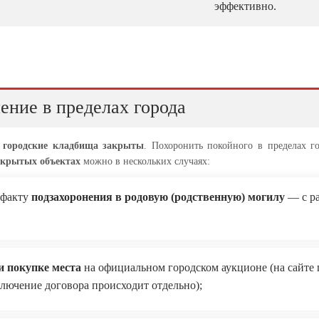
эффективно.
ение в пределах города
е
городские кладбища закрыты
. Похоронить покойного в пределах г
акрытых объектах
можно в нескольких случаях:
 факту
подзахоронения в родовую (родственную) могилу
— с ра
и покупке места
на официальном городском аукционе (на сайте 
ключение договора происходит отдельно);