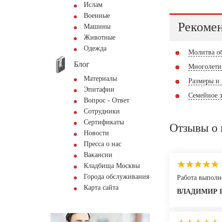
Ислам
Военные
Рекомен
Машины
Животные
Одежда
Молитва о
Блог
Многолетн
Материалы
Размеры и
Эпитафии
Семейное 
Вопрос - Ответ
Сотрудники
Сертификаты
Отзывы о 
Новости
Пресса о нас
Вакансии
Кладбища Москвы
Города обслуживания
Работа выполн
Карта сайта
ВЛАДИМИР 