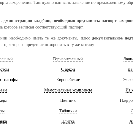
орта захоронения. Там нужно написать заявление по предложенному обр
в администрацию кладбища необходимо предъявить: паспорт захоронен
на которое выписан соответствующий паспорт.
ении необходимо иметь те же документы, плюс
документальное под
его, которого предстоит похоронить в ту же могилу.
альный
Горизонтальный
Экон
естом
С аркой
Дв
и голгофы
Европейские
Экск
овые
Мемориальные комплексы
Из 
ады
Цветник
Надгро
зы
Таблички
Д
авка
Плитка
А