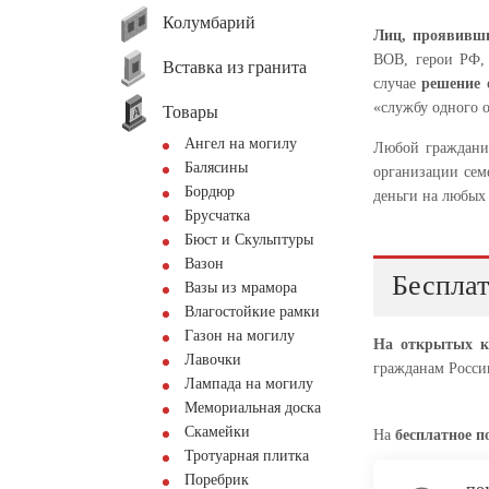
Колумбарий
Лиц, проявивши
ВОВ, герои РФ, 
Вставка из гранита
случае
решение 
«службу одного о
Товары
Ангел на могилу
Любой граждан
Балясины
организации сем
Бордюр
деньги на любых
Брусчатка
Бюст и Скульптуры
Вазон
Бесплат
Вазы из мрамора
Влагостойкие рамки
Газон на могилу
На открытых к
Лавочки
гражданам Росс
Лампада на могилу
Мемориальная доска
Скамейки
На
бесплатное п
Тротуарная плитка
Поребрик