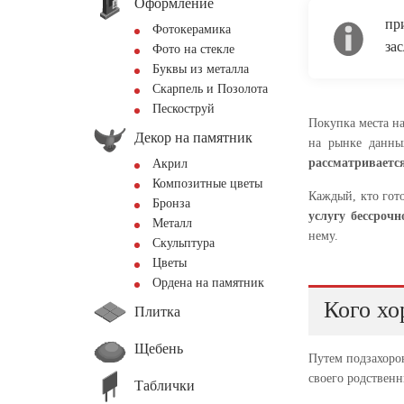
Оформление
пр
Фотокерамика
за
Фото на стекле
Буквы из металла
Скарпель и Позолота
Пескоструй
Покупка места на
Декор на памятник
на рынке данны
рассматриваетс
Акрил
Композитные цветы
Каждый, кто гот
Бронза
услугу бессроч
Металл
нему.
Скульптура
Цветы
Ордена на памятник
Кого хо
Плитка
Щебень
Путем подзахоро
своего родствен
Таблички