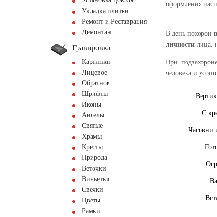
Установка цоколя
оформления пасп
Укладка плитки
Ремонт и Реставрация
Демонтаж
В день похорон
личности
лица, 
Гравировка
Картинки
При подзахорон
Лицевое
человека и усопш
Обратное
Шрифты
Вертик
Иконы
С кр
Ангелы
Святые
Часовни 
Храмы
Кресты
Гот
Природа
Огр
Веточки
Виньетки
Ва
Свечки
Вст
Цветы
Рамки