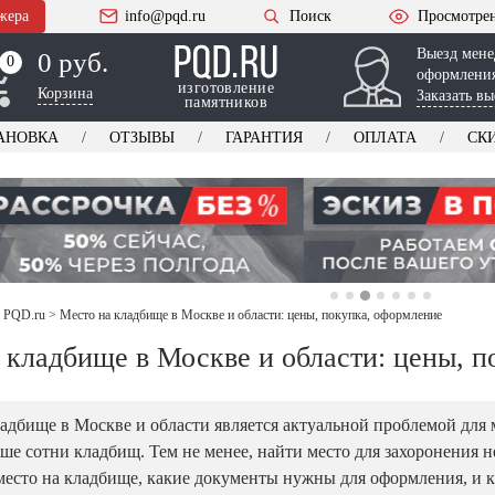
жера
info@pqd.ru
Поиск
Просмотре
Выезд мене
0 руб.
0
0
оформления
изготовление
Корзина
Заказать вы
памятников
АНОВКА
ОТЗЫВЫ
ГАРАНТИЯ
ОПЛАТА
СК
а PQD.ru
>
Место на кладбище в Москве и области: цены, покупка, оформление
 кладбище в Москве и области: цены, 
ладбище в Москве и области является актуальной проблемой дл
ше сотни кладбищ. Тем не менее, найти место для захоронения не
место на кладбище, какие документы нужны для оформления, и к