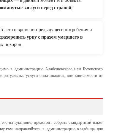
дбищах
— в данный момент эти объекты
мянутые заслуги перед страной
;
15 лет со времени предыдущего погребения и
дзахоронить урну с прахом умершего в
их похорон.
димо в администрацию Алабушевского или Бутовского
е ритуальные услуги оплачиваются, вне зависимости от
 его на аукционе, предстоит собрать стандартный пакет
портом
направляйтесь в администрацию кладбища для