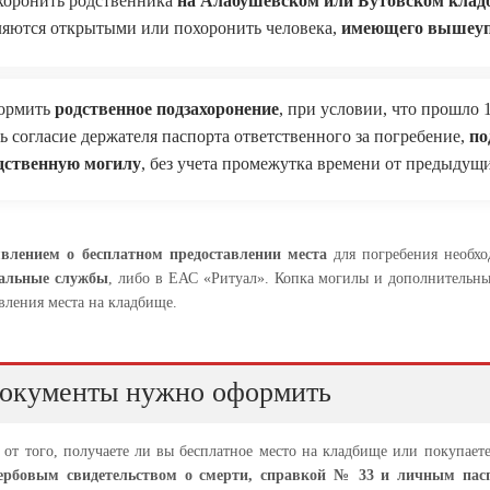
хоронить родственника
на Алабушевском или Бутовском кла
ляются открытыми или похоронить человека,
имеющего вышеупо
ормить
родственное подзахоронение
, при условии, что прошло 
ть согласие держателя паспорта ответственного за погребение,
по
дственную могилу
, без учета промежутка времени от предыдущ
явлением о бесплатном предоставлении места
для погребения необхо
иальные службы
, либо в ЕАС «Ритуал». Копка могилы и дополнительны
вления места на кладбище.
документы нужно оформить
от того, получаете ли вы бесплатное место на кладбище или покупаете
ербовым свидетельством о смерти, справкой № 33 и личным пас