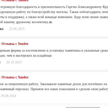
Отзывы с Yandex
 огромную благодарность и признательность Сергею Александровичу Кру
оделанную работу по благоустройству могилы. Также поблагодарить лич
еты и поддержку, а также всей команде компании. Буду всем своим зна
й вашему дружному коллективу.🙏
ва
25.06.2025
Отзывы с Yandex
дникам фирмы за изготовление и установку памятника в указанные сроки
ьше, чем в мастерских на кладбище.
3
26.10.2023
Отзывы с Yandex
ое за оперативную работу. Заказывали памятные доски для погибших на 
зывчивый персонал. Приняли все наши пожелания и сделали свою работ
29.08.2024