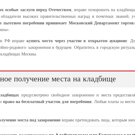
х особые заслуги перед Отечеством
, вправе похоронить на кладбища
обладатели высоких правительственных наград и почетных званий, 
о льготном погребении принимает Московский Департамент торговл
кна».
ин РФ вправе
купить место через участие в открытом аукционе
. Д
ейно-родового захоронения в будущем. Обратитесь в городскую ритуал
 кладбищах Москвы.
ное получение места на кладбище
ладбищах
предусмотрено свободное захоронение и места предоставл
ии
право на бесплатный участок для погребения
. Любые платы за мест
олучение места под захоронение
вправе претендовать лица, которым нео