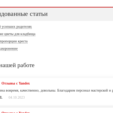
дованные статьи
б усопших родителях
ие цветы для кладбища
 пропорции креста
захоронение
нашей работе
Отзывы с Yandex
ена вовремя, качественно, довольны. Благодарим персонал мастерской и
П.
04.10.2023