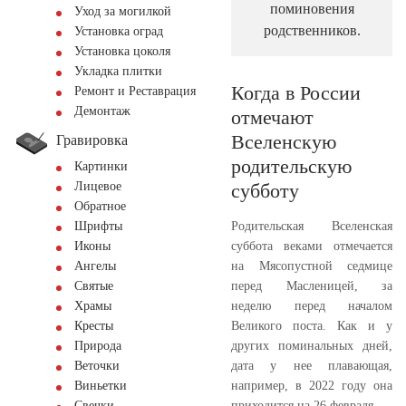
поминовения
Уход за могилкой
родственников.
Установка оград
Установка цоколя
Укладка плитки
Когда в России
Ремонт и Реставрация
Демонтаж
отмечают
Вселенскую
Гравировка
родительскую
Картинки
субботу
Лицевое
Обратное
Родительская Вселенская
Шрифты
суббота веками отмечается
Иконы
на Мясопустной седмице
Ангелы
перед Масленицей, за
Святые
неделю перед началом
Храмы
Великого поста. Как и у
Кресты
других поминальных дней,
Природа
дата у нее плавающая,
Веточки
например, в 2022 году она
Виньетки
приходится на 26 февраля.
Свечки