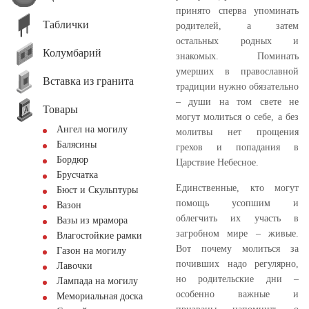
принято сперва упоминать
Таблички
родителей, а затем
остальных родных и
Колумбарий
знакомых. Поминать
умерших в православной
Вставка из гранита
традиции нужно обязательно
– души на том свете не
Товары
могут молиться о себе, а без
Ангел на могилу
молитвы нет прощения
Балясины
грехов и попадания в
Бордюр
Царствие Небесное.
Брусчатка
Единственные, кто могут
Бюст и Скульптуры
помощь усопшим и
Вазон
облегчить их участь в
Вазы из мрамора
загробном мире – живые.
Влагостойкие рамки
Вот почему молиться за
Газон на могилу
почивших надо регулярно,
Лавочки
но родительские дни –
Лампада на могилу
особенно важные и
Мемориальная доска