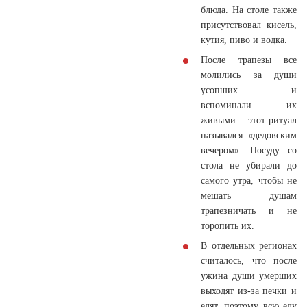
блюда. На столе также
присутствовал кисель,
кутия, пиво и водка.
После трапезы все
молились за души
усопших и
вспоминали их
живыми – этот ритуал
назывался «дедовским
вечером». Посуду со
стола не убирали до
самого утра, чтобы не
мешать душам
трапезничать и не
торопить их.
В отдельных регионах
считалось, что после
ужина души умерших
выходят из-за печки и
едят, поэтому всю еду