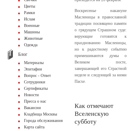
Цветы
Воскресенье накануне
Рамки
Масленицы в православной
Ислам
традиции посвящено памяти
Военные
о грядущем Страшном суде:
Машины
верующие готовятся к
Животные
празднованию Масленицы,
Одежда
но к радостному событию
Блог
примешиваются думы о
Великом посте,
Материалы
завершающей его Страстной
Эпитафии
неделе и следующей за ними
Вопрос - Ответ
Пасхе.
Сотрудники
Сертификаты
Новости
Пресса о нас
Как отмечают
Вакансии
Вселенскую
Кладбища Москвы
субботу
Города обслуживания
Карта сайта