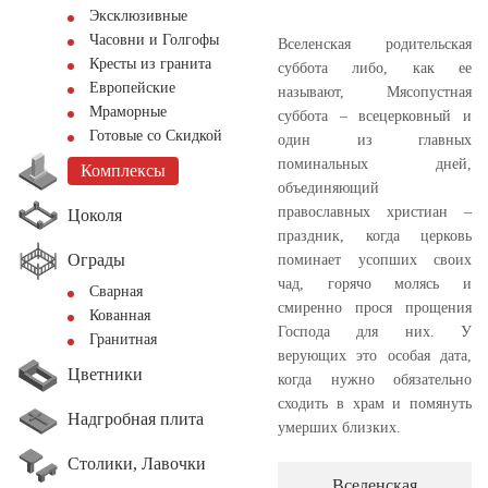
Эксклюзивные
Часовни и Голгофы
Вселенская родительская
Кресты из гранита
суббота либо, как ее
Европейские
называют, Мясопустная
Мраморные
суббота – всецерковный и
Готовые со Скидкой
один из главных
поминальных дней,
Комплексы
объединяющий
православных христиан –
Цоколя
праздник, когда церковь
Ограды
поминает усопших своих
чад, горячо молясь и
Сварная
смиренно прося прощения
Кованная
Господа для них. У
Гранитная
верующих это особая дата,
Цветники
когда нужно обязательно
сходить в храм и помянуть
Надгробная плита
умерших близких.
Столики, Лавочки
Вселенская