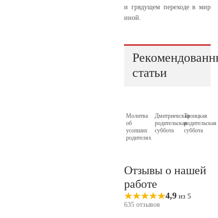
и грядущем переходе в мир
иной.
Рекомендованн
статьи
Молитва
Дмитриевская
Троицкая
об
родительская
родительская
усопших
суббота
суббота
родителях
Отзывы о нашей
работе
4,9
из 5
635 отзывов