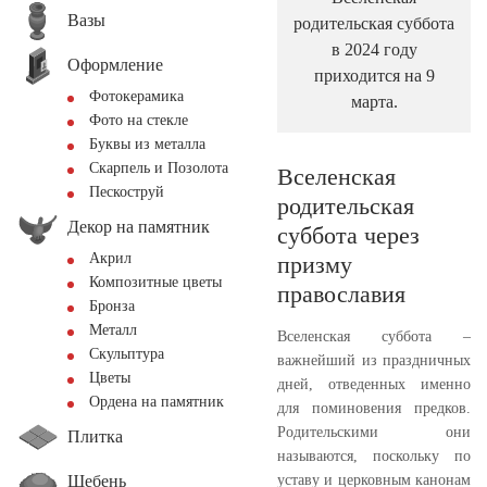
Вазы
родительская суббота
в 2024 году
Оформление
приходится на 9
Фотокерамика
марта.
Фото на стекле
Буквы из металла
Скарпель и Позолота
Вселенская
Пескоструй
родительская
Декор на памятник
суббота через
Акрил
призму
Композитные цветы
православия
Бронза
Металл
Вселенская суббота –
Скульптура
важнейший из праздничных
Цветы
дней, отведенных именно
Ордена на памятник
для поминовения предков.
Родительскими они
Плитка
называются, поскольку по
Щебень
уставу и церковным канонам