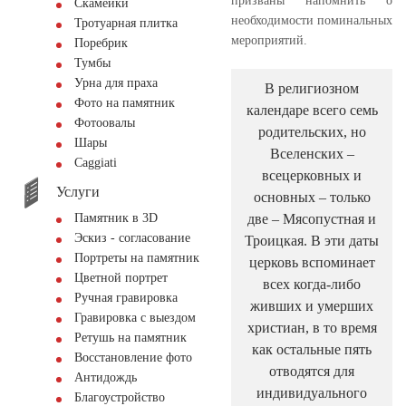
призваны напомнить о
Скамейки
необходимости поминальных
Тротуарная плитка
мероприятий.
Поребрик
Тумбы
Урна для праха
В религиозном
Фото на памятник
календаре всего семь
Фотоовалы
родительских, но
Шары
Вселенских –
Сaggiati
всецерковных и
Услуги
основных – только
две – Мясопустная и
Памятник в 3D
Эскиз - согласование
Троицкая. В эти даты
Портреты на памятник
церковь вспоминает
Цветной портрет
всех когда-либо
Ручная гравировка
живших и умерших
Гравировка с выездом
христиан, в то время
Ретушь на памятник
как остальные пять
Восстановление фото
отводятся для
Антидождь
индивидуального
Благоустройство