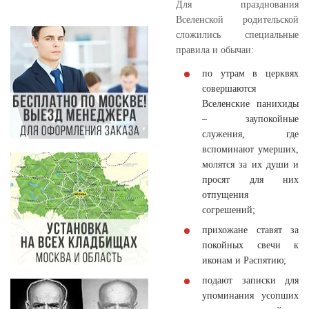
Для празднования
Вселенской родительской
сложились специальные
правила и обычаи:
по утрам в церквях
совершаются
Вселенские панихиды
– заупокойные
служения, где
вспоминают умерших,
молятся за их души и
просят для них
отпущения
согрешений;
прихожане ставят за
покойных свечи к
иконам и Распятию;
подают записки для
упоминания усопших