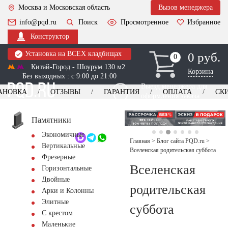
Москва и Московская область
Вызов менеджера
info@pqd.ru
Поиск
Просмотренное
Избранное
Конструктор
Установка на ВСЕХ кладбищах
0 руб.
0
0
Китай-Город - Шоурум 130 м2
Корзина
Без выходных : с 9:00 до 21:00
Выезд менеджера для
АНОВКА
ОТЗЫВЫ
ГАРАНТИЯ
ОПЛАТА
СК
оформления заказа
изготовление
Заказать выезд
памятников
+7 (495) 518-44-23
Памятники
Экономичные
Обратный звонок
Главная
>
Блог сайта PQD.ru
>
Вертикальные
Вселенская родительская суббота
Фрезерные
Вселенская
Горизонтальные
Двойные
родительская
Арки и Колонны
Элитные
суббота
С крестом
Маленькие