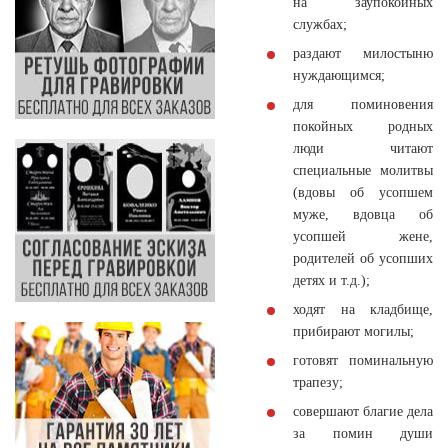
на заупокойных
службах;
раздают милостыню
нуждающимся;
для поминовения
покойных родных
люди читают
специальные молитвы
(вдовы об усопшем
муже, вдовца об
усопшей жене,
родителей об усопших
детях и т.д.);
ходят на кладбище,
прибирают могилы;
готовят поминальную
трапезу;
совершают благие дела
за помин души