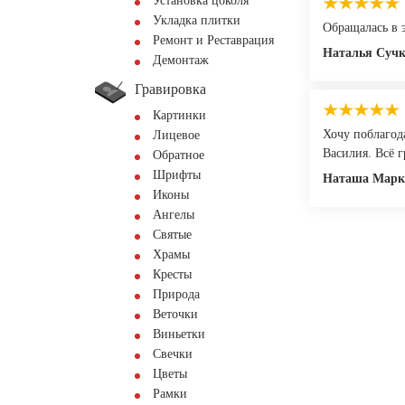
Установка цоколя
Укладка плитки
Обращалась в 
Ремонт и Реставрация
Наталья Суч
Демонтаж
Гравировка
Картинки
Хочу поблагод
Лицевое
Василия. Всё г
Обратное
Шрифты
Наташа Марк
Иконы
Ангелы
Святые
Храмы
Кресты
Природа
Веточки
Виньетки
Свечки
Цветы
Рамки