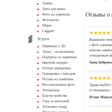
Тумбы
Урна для праха
Отзывы о 
Фото на памятник
Фотоовалы
Шары
Сaggiati
Услуги
Выражаем свою
с фото (грави
Памятник в 3D
монтаж памятн
Эскиз - согласование
сотрудникам ф
Портреты на памятник
Анна Боброва
Цветной портрет
Ручная гравировка
Гравировка с выездом
Ретушь на памятник
Восстановление фото
Здравствуйте!
Антидождь
установщики, 
Благоустройство
Юлия Морозо
Уход за могилкой
Установка оград