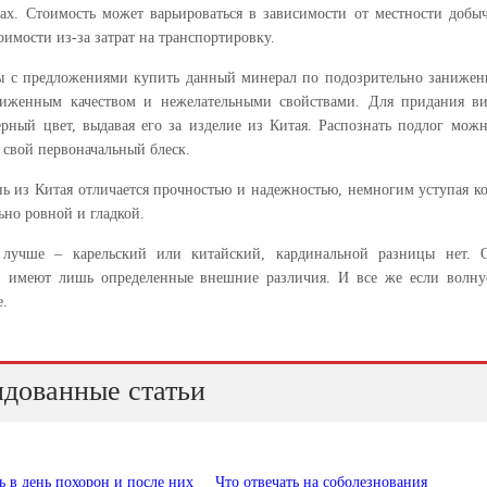
ах. Стоимость может варьироваться в зависимости от местности добыч
оимости из-за затрат на транспортировку.
ы с предложениями купить данный минерал по подозрительно заниженн
иженным качеством и нежелательными свойствами. Для придания ви
рный цвет, выдавая его за изделие из Китая. Распознать подлог можн
ь свой первоначальный блеск.
ь из Китая отличается прочностью и надежностью, немногим уступая ко
ьно ровной и гладкой.
 лучше – карельский или китайский, кардинальной разницы нет. О
 имеют лишь определенные внешние различия. И все же если волнуе
е.
дованные статьи
ь в день похорон и после них
Что отвечать на соболезнования