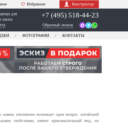
нное
Избранное
Конструктор
+7 (495) 518-44-23
джера для
 заказа
езд
Обратный звонок
ИДКИ
ФОТОГРАФИИ
КОНТАКТЫ
го камня, неизменно возникает один вопрос: китайский
ьными свойствами, имеют привлекательный вид, но