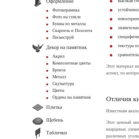
Оформление
высокая ст
устойчивос
Фотокерамика
Фото на стекле
невосприи
Буквы из металла
значительн
Скарпель и Позолота
специфичес
Пескоструй
текстура п
Декор на памятник
сравнитель
Акрил
Композитные цветы
Этот материал н
Бронза
аспект, по котор
Металл
Скульптура
Цветы
Ордена на памятник
Отличия ки
Плитка
Известным аналог
Щебень
Этот ценный мин
кварцевых элеме
Таблички
различных уголк