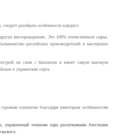
, следует разобрать особенности каждого.
других месторождениях. Это 100% отечественное сырье,
 Большинство российских производителей и мастерских
уктурой он схож с базальтом и имеет самую высокую
йские и украинские сорта.
 суровым климатом благодаря некоторым особенностям
ок, украшенный тонкими едва различимыми блестками
ельского;