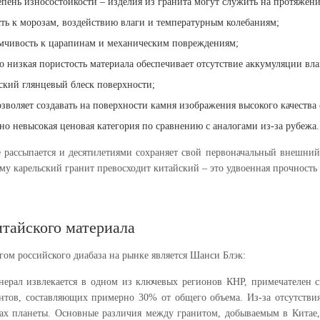
епень износостойкости – изделия из гранита могут служить на протяжен
ть к морозам, воздействию влаги и температурным колебаниям;
мчивость к царапинам и механическим повреждениям;
о низкая пористость материала обеспечивает отсутствие аккумуляции влаг
кий глянцевый блеск поверхности;
озволяет создавать на поверхности камня изображения высокого качества 
но невысокая ценовая категория по сравнению с аналогами из-за рубежа.
е рассыпается и десятилетиями сохраняет свой первоначальный внешни
ому карельский гранит превосходит китайский – это удвоенная прочность
тайского материала
ом российского диабаза на рынке является Шанси Блэк:
ерал извлекается в одном из ключевых регионов КНР, примечателен 
нтов, составляющих примерно 30% от общего объема. Из-за отсутствия
ах планеты. Основные различия между гранитом, добываемым в Китае, 