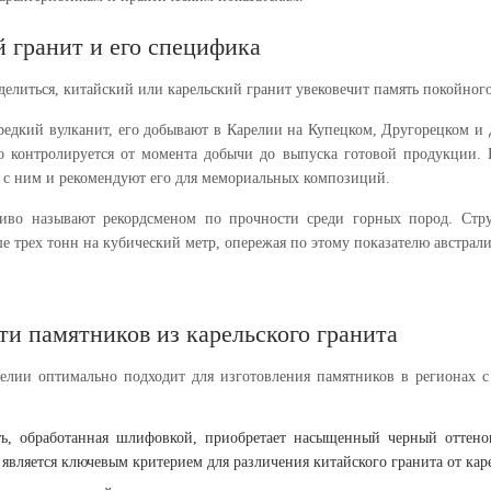
 гранит и его специфика
елиться, китайский или карельский гранит увековечит память покойного
 редкий вулканит, его добывают в Карелии на Купецком, Другорецком и 
го контролируется от момента добычи до выпуска готовой продукции.
 с ним и рекомендуют его для мемориальных композиций.
ливо называют рекордсменом по прочности среди горных пород. Стр
е трех тонн на кубический метр, опережая по этому показателю австрали
и памятников из карельского гранита
елии оптимально подходит для изготовления памятников в регионах с
ть, обработанная шлифовкой, приобретает насыщенный черный оттен
 является ключевым критерием для различения китайского гранита от кар