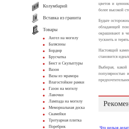
цветов и ценник
Колумбарий
более высокой ст
Вставка из гранита
Будьте осторожн
обладающей пон
Товары
окрашивают в че
Ангел на могилу
тускнеть и терят
Балясины
Настоящий камен
Бордюр
становится идеал
Брусчатка
Бюст и Скульптуры
Выбирая, какой
Вазон
популярностью и
Вазы из мрамора
предпочтительне
Влагостойкие рамки
Газон на могилу
Лавочки
Лампада на могилу
Рекомен
Мемориальная доска
Скамейки
Тротуарная плитка
Поребрик
Что нельзя делат