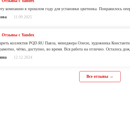
Отзывы с Yandex
эту компанию в прошлом году для установки цветника. Понравилось опер
кова
11.09.2025
Отзывы с Yandex
арить коллектив PQD.RU Павла, менеджера Олесю, художника Константи
рамотно, чётко, доступно, во время. Вся работа на отлично. Осталось дож
ина
12.12.2024
Все отзывы →