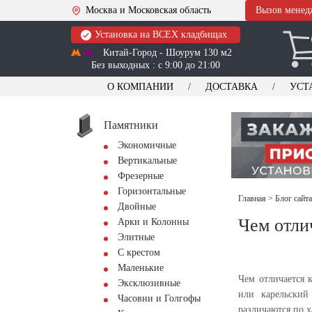
Москва и Московская область
Вызов менед
Установка на ВСЕХ кладбищах
Китай-Город - Шоурум 130 м2
Без выходных : с 9:00 до 21:00
О КОМПАНИИ
ДОСТАВКА
УСТ
Памятники
Экономичные
Вертикальные
Фрезерные
Горизонтальные
Главная
>
Блог сайт
Двойные
Чем отли
Арки и Колонны
Элитные
С крестом
Маленькие
Чем отличается 
Эксклюзивные
или карельский
Часовни и Голгофы
различаются по х