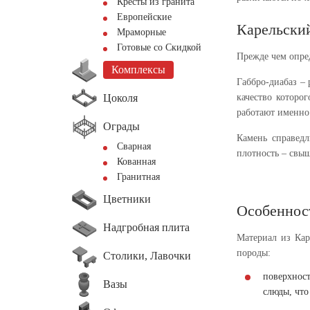
Кресты из гранита
Европейские
Карельский
Мраморные
Готовые со Скидкой
Прежде чем опред
Комплексы
Габбро-диабаз –
Цоколя
качество которо
работают именно
Ограды
Камень справед
Сварная
плотность – свыш
Кованная
Гранитная
Цветники
Особенност
Надгробная плита
Материал из Кар
породы:
Столики, Лавочки
поверхнос
Вазы
слюды, что