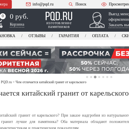
жера
info@pqd.ru
Поиск
Просмотре
Выезд мене
0 руб.
0
0
оформления
изготовление
Корзина
Заказать вы
памятников
АНОВКА
ОТЗЫВЫ
ГАРАНТИЯ
ОПЛАТА
СК
а PQD.ru
>
Чем отличается китайский гранит от карельского
чается китайский гранит от карельского
китайский гранит от карельского? При заказе надгробия из натурально
 гранит лучше для памятника? Оба материала обладают положител
арактеристикам и практическим показателям.