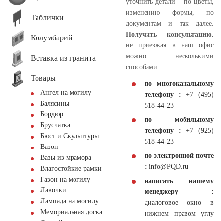
уточнить детали – по цветы,
изменению формы, по
Таблички
документам и так далее.
Получить консультацию,
Колумбарий
не приезжая в наш офис
можно несколькими
Вставка из гранита
способами:
Товары
по многоканальному
Ангел на могилу
телефону :
+7 (495)
Балясины
518-44-23
Бордюр
по мобильному
Брусчатка
телефону :
+7 (925)
Бюст и Скульптуры
518-44-23
Вазон
по электронной почте
Вазы из мрамора
:
info@PQD.ru
Влагостойкие рамки
Газон на могилу
написать нашему
Лавочки
менеджеру :
Лампада на могилу
диалоговое окно в
Мемориальная доска
нижнем правом углу