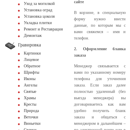
сайте
Уход за могилкой
Установка оград
В корзине, в специальную
Установка цоколя
форму нужно ввести
Укладка плитки
данные, по которым мы с
Ремонт и Реставрация
вами свяжемся – имя и
Демонтаж
телефон.
Гравировка
2. Оформление бланка
Картинки
заказа
Лицевое
Менеджер связывается с
Обратное
вами по указанному номеру
Шрифты
телефона для уточнения
Иконы
заказа. Если заказ далее
Ангелы
полностью удаленный (без
Святые
выезда менеджера) вы
Храмы
договариваетесь как вам
Кресты
удобно получить бланк
Природа
заказа и общаться с
Веточки
менеджером в дальнейшем –
Виньетки
по электронной почте или в
Свечки