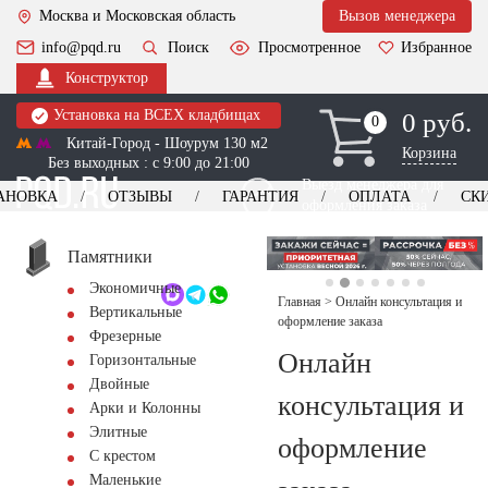
Москва и Московская область
Вызов менеджера
info@pqd.ru
Поиск
Просмотренное
Избранное
Конструктор
Установка на ВСЕХ кладбищах
0 руб.
0
0
Китай-Город - Шоурум 130 м2
Корзина
Без выходных : с 9:00 до 21:00
Выезд менеджера для
АНОВКА
ОТЗЫВЫ
ГАРАНТИЯ
ОПЛАТА
СК
оформления заказа
изготовление
Заказать выезд
памятников
+7 (495) 518-44-23
Памятники
Экономичные
Обратный звонок
Главная
>
Онлайн консультация и
Вертикальные
оформление заказа
Фрезерные
Онлайн
Горизонтальные
Двойные
консультация и
Арки и Колонны
Элитные
оформление
С крестом
Маленькие