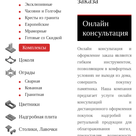
заказа
Эксклюзивные
Часовни и Голгофы
Кресты из гранита
Онлайн
Европейские
консультация
Мраморные
Готовые со Скидкой
Комплексы
Онлайн консультация и
оформление заказа являются
Цоколя
гибким инструментом,
позволяющим в комфортных
Ограды
условиях не выходя из дома,
Сварная
совершить покупку
Кованная
памятника. Наша компания
Гранитная
предлагает услуги онлайн
консультаций и
Цветники
дистанционного оформления
покупок надгробий и
Надгробная плита
ритуальной продукции для
Столики, Лавочки
облагораживания могил,
предоставляя возможность