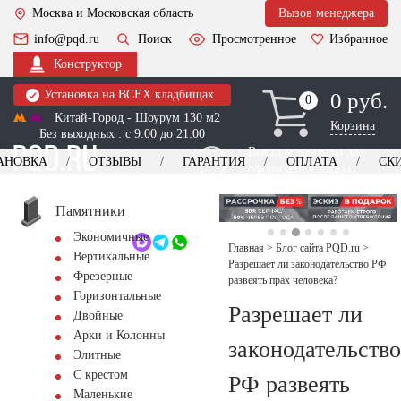
Москва и Московская область
Вызов менеджера
info@pqd.ru
Поиск
Просмотренное
Избранное
Конструктор
Установка на ВСЕХ кладбищах
0 руб.
0
0
Китай-Город - Шоурум 130 м2
Корзина
Без выходных : с 9:00 до 21:00
Выезд менеджера для
АНОВКА
ОТЗЫВЫ
ГАРАНТИЯ
ОПЛАТА
СК
оформления заказа
изготовление
Заказать выезд
памятников
+7 (495) 518-44-23
Памятники
Экономичные
Обратный звонок
Главная
>
Блог сайта PQD.ru
>
Вертикальные
Разрешает ли законодательство РФ
Фрезерные
развеять прах человека?
Горизонтальные
Разрешает ли
Двойные
Арки и Колонны
законодательство
Элитные
С крестом
РФ развеять
Маленькие