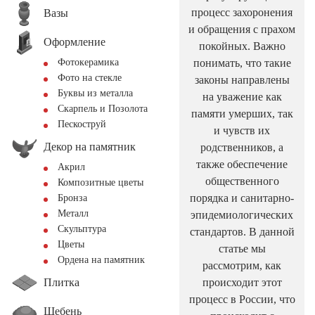
процесс захоронения
Вазы
и обращения с прахом
Оформление
покойных. Важно
понимать, что такие
Фотокерамика
Фото на стекле
законы направлены
Буквы из металла
на уважение как
Скарпель и Позолота
памяти умерших, так
Пескоструй
и чувств их
Декор на памятник
родственников, а
также обеспечение
Акрил
общественного
Композитные цветы
порядка и санитарно-
Бронза
Металл
эпидемиологических
Скульптура
стандартов. В данной
Цветы
статье мы
Ордена на памятник
рассмотрим, как
Плитка
происходит этот
процесс в России, что
Щебень