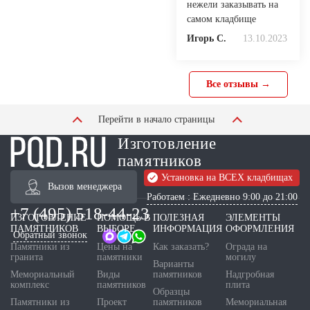
нежели заказывать на
самом кладбище
Игорь С.
13.10.2023
Все отзывы →
Перейти в начало страницы
Изготовление
памятников
Установка на ВСЕХ кладбищах
Вызов менеджера
Работаем : Ежедневно 9:00 до 21:00
+7 (495) 518-44-23
ИЗГОТОВЛЕНИЕ
ПОМОЩЬ В
ПОЛЕЗНАЯ
ЭЛЕМЕНТЫ
ПАМЯТНИКОВ
ВЫБОРЕ
ИНФОРМАЦИЯ
ОФОРМЛЕНИЯ
Обратный звонок
Памятники из
Цены на
Как заказать?
Ограда на
гранита
памятники
могилу
Варианты
Мемориальный
Виды
памятников
Надгробная
комплекс
памятников
плита
Образцы
Памятники из
Проект
памятников
Мемориальная