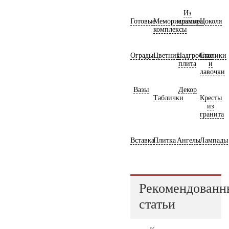
Из
Готовые
Мемориальные
мрамора
Цоколя
комплексы
Ограды
Цветник
Надгробная
Столики
плита
и
лавочки
Вазы
Декор
Таблички
Кресты
из
гранита
Вставка
Плитка
Ангелы
Лампады
Рекомендованн
статьи