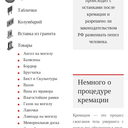
происходит с
останками после
Таблички
кремации и
разрешено ли
Колумбарий
законодательством
Вставка из гранита
РФ развеивать пепел
человека.
Товары
Ангел на могилу
Балясины
Бордюр
Брусчатка
Бюст и Скульптуры
Немного о
Вазон
процедуре
Вазы из мрамора
Влагостойкие рамки
кремации
Газон на могилу
Лавочки
Кремация — это процесс
Лампада на могилу
сжигания тела умершего с
Мемориальная доска
целью его обращения в прах.