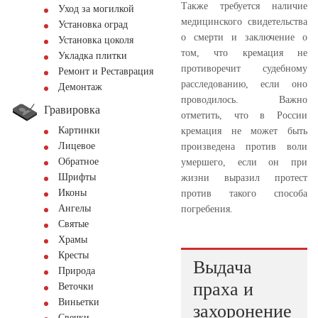
Также требуется наличие
Уход за могилкой
медицинского свидетельства
Установка оград
о смерти и заключение о
Установка цоколя
том, что кремация не
Укладка плитки
противоречит судебному
Ремонт и Реставрация
расследованию, если оно
Демонтаж
проводилось. Важно
Гравировка
отметить, что в России
Картинки
кремация не может быть
Лицевое
произведена против воли
Обратное
умершего, если он при
Шрифты
жизни выразил протест
Иконы
против такого способа
Ангелы
погребения.
Святые
Храмы
Кресты
Выдача
Природа
праха и
Веточки
Виньетки
захоронение
Свечки