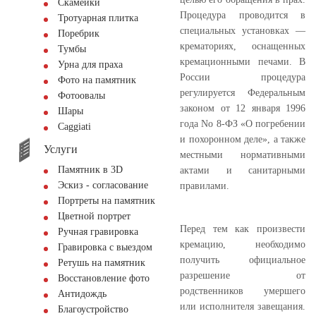
Скамейки
Процедура проводится в
Тротуарная плитка
специальных установках —
Поребрик
крематориях, оснащенных
Тумбы
кремационными печами. В
Урна для праха
России процедура
Фото на памятник
регулируется Федеральным
Фотоовалы
законом от 12 января 1996
Шары
года No 8-ФЗ «О погребении
Сaggiati
и похоронном деле», а также
Услуги
местными нормативными
Памятник в 3D
актами и санитарными
Эскиз - согласование
правилами.
Портреты на памятник
Цветной портрет
Перед тем как произвести
Ручная гравировка
кремацию, необходимо
Гравировка с выездом
получить официальное
Ретушь на памятник
разрешение от
Восстановление фото
родственников умершего
Антидождь
или исполнителя завещания.
Благоустройство