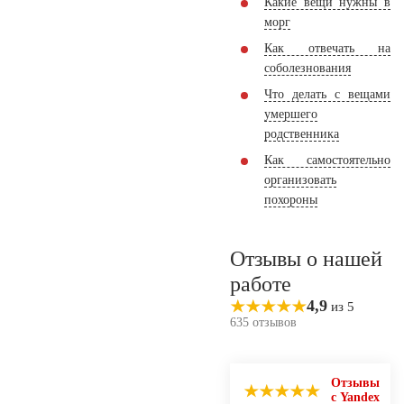
Какие вещи нужны в
морг
Как отвечать на
соболезнования
Что делать с вещами
умершего
родственника
Как самостоятельно
организовать
похороны
Отзывы о нашей
работе
4,9
из 5
635 отзывов
Отзывы
с Yandex