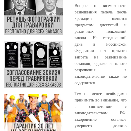
Вопрос о возможности
развеивания пепела после
кремации является
предметом дискуссий и
различных толкований
закона. На сегодняшний
день в Российской
Федерации нет прямого
запрета на развеивание
останков, однако и ясного
разрешения в
законодательстве также не
содержится.
Тем не менее, необходимо
принимать во внимание, что
в соответствии с
законодательством РФ,
захоронение останков
умершего должно