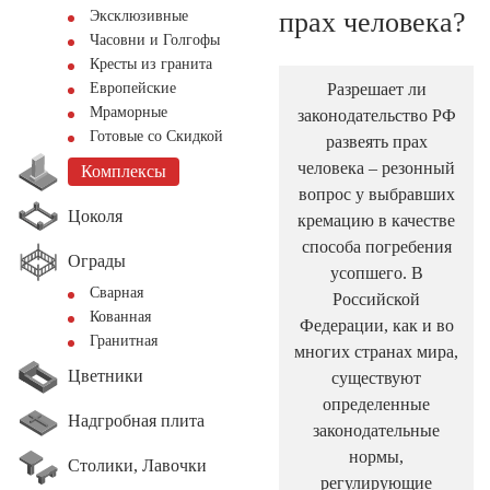
прах человека?
Эксклюзивные
Часовни и Голгофы
Кресты из гранита
Разрешает ли
Европейские
Мраморные
законодательство РФ
Готовые со Скидкой
развеять прах
человека – резонный
Комплексы
вопрос у выбравших
Цоколя
кремацию в качестве
способа погребения
Ограды
усопшего. В
Сварная
Российской
Кованная
Федерации, как и во
Гранитная
многих странах мира,
Цветники
существуют
определенные
Надгробная плита
законодательные
нормы,
Столики, Лавочки
регулирующие