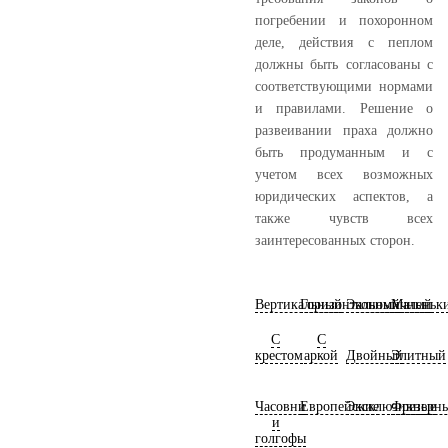
погребении и похоронном
деле, действия с пеплом
должны быть согласованы с
соответствующими нормами
и правилами. Решение о
развеивании праха должно
быть продуманным и с
учетом всех возможных
юридических аспектов, а
также чувств всех
заинтересованных сторон.
Вертикальный
Горизонтальный
Экономичный
Маленьк
С
С
крестом
аркой
Двойный
Элитный
Часовни
Европейские
Эксклюзивные
Фрезерн
и
голгофы