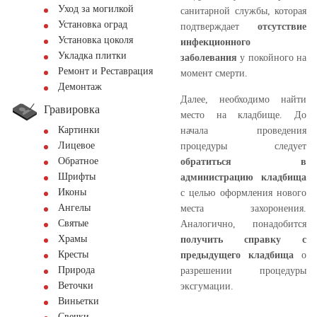
Уход за могилкой
санитарной службы, которая
Установка оград
подтверждает
отсутствие
Установка цоколя
инфекционного
Укладка плитки
заболевания
у покойного на
Ремонт и Реставрация
момент смерти.
Демонтаж
Далее, необходимо найти
Гравировка
место на кладбище. До
Картинки
начала проведения
Лицевое
процедуры следует
Обратное
обратиться в
Шрифты
администрацию кладбища
Иконы
с целью оформления нового
Ангелы
места захоронения.
Святые
Аналогично, понадобится
Храмы
получить справку с
Кресты
предыдущего кладбища
о
Природа
разрешении процедуры
Веточки
эксгумации.
Виньетки
Свечки