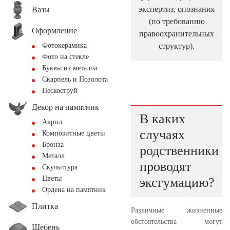
экспертиз, опознания
Вазы
(по требованию
Оформление
правоохранительных
структур).
Фотокерамика
Фото на стекле
Буквы из металла
Скарпель и Позолота
Пескоструй
Декор на памятник
В каких
Акрил
случаях
Композитные цветы
Бронза
родственники
Металл
проводят
Скульптура
Цветы
эксгумацию?
Ордена на памятник
Плитка
Различные жизненные
обстоятельства могут
Щебень