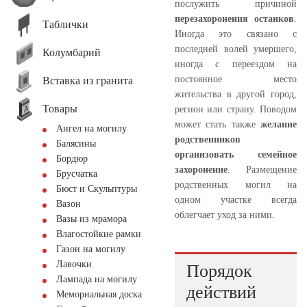
послужить причиной
перезахоронения останков
.
Таблички
Иногда это связано с
последней волей умершего,
Колумбарий
иногда с переездом на
постоянное место
Вставка из гранита
жительства в другой город,
Товары
регион или страну. Поводом
может стать также
желание
Ангел на могилу
родственников
Балясины
организовать семейное
Бордюр
захоронение
. Размещение
Брусчатка
родственных могил на
Бюст и Скульптуры
одном участке всегда
Вазон
облегчает уход за ними.
Вазы из мрамора
Влагостойкие рамки
Газон на могилу
Лавочки
Порядок
Лампада на могилу
действий
Мемориальная доска