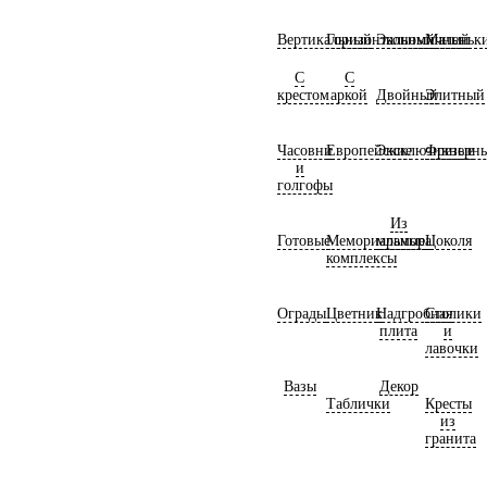
Вертикальный
Горизонтальный
Экономичный
Маленьк
С
С
крестом
аркой
Двойный
Элитный
Часовни
Европейские
Эксклюзивные
Фрезерн
и
голгофы
Из
Готовые
Мемориальные
мрамора
Цоколя
комплексы
Ограды
Цветник
Надгробная
Столики
плита
и
лавочки
Вазы
Декор
Таблички
Кресты
из
гранита