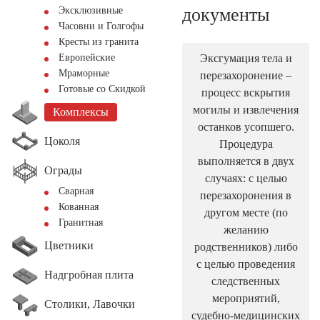
документы
Эксклюзивные
Часовни и Голгофы
Кресты из гранита
Эксгумация тела и
Европейские
Мраморные
перезахоронение –
Готовые со Скидкой
процесс вскрытия
могилы и извлечения
Комплексы
останков усопшего.
Цоколя
Процедура
выполняется в двух
Ограды
случаях: с целью
Сварная
перезахоронения в
Кованная
другом месте (по
Гранитная
желанию
Цветники
родственников) либо
с целью проведения
Надгробная плита
следственных
мероприятий,
Столики, Лавочки
судебно-медицинских