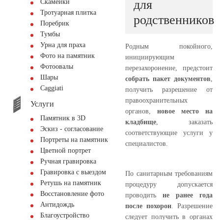
для
Скамейки
Тротуарная плитка
родственников
Поребрик
Тумбы
Урна для праха
Родным покойного,
Фото на памятник
инициирующим
Фотоовалы
перезахоронение, предстоит
Шары
собрать пакет документов
,
Сaggiati
получить разрешение от
правоохранительных
Услуги
органов,
новое место на
Памятник в 3D
кладбище
, заказать
Эскиз - согласование
соответствующие услуги у
Портреты на памятник
специалистов.
Цветной портрет
Ручная гравировка
Гравировка с выездом
По санитарным требованиям
Ретушь на памятник
процедуру допускается
Восстановление фото
проводить
не ранее года
Антидождь
после похорон
. Разрешение
Благоустройство
следует получить в органах