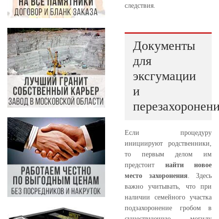
следствия.
Документы
для
эксгумации
и
перезахоронен
Если процедуру
инициируют родственники,
то первым делом им
предстоит
найти новое
место захоронения
. Здесь
важно учитывать, что при
наличии семейного участка
подзахоронение гробом в
существующую могилу