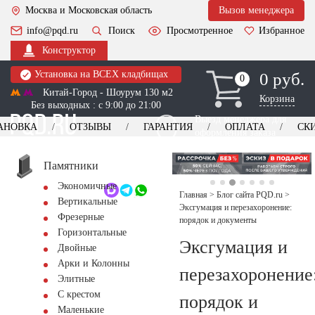
Москва и Московская область
Вызов менеджера
info@pqd.ru
Поиск
Просмотренное
Избранное
Конструктор
Установка на ВСЕХ кладбищах
0 руб.
0
0
Китай-Город - Шоурум 130 м2
Корзина
Без выходных : с 9:00 до 21:00
Выезд менеджера для
АНОВКА
ОТЗЫВЫ
ГАРАНТИЯ
ОПЛАТА
СК
оформления заказа
изготовление
Заказать выезд
памятников
+7 (495) 518-44-23
Памятники
Экономичные
Обратный звонок
Главная
>
Блог сайта PQD.ru
>
Вертикальные
Эксгумация и перезахоронение:
Фрезерные
порядок и документы
Горизонтальные
Эксгумация и
Двойные
Арки и Колонны
перезахоронение
Элитные
С крестом
порядок и
Маленькие