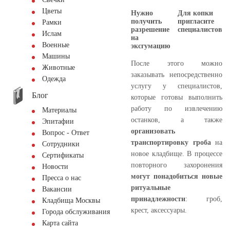
Цветы
Нужно
Для копки
получить
пригласите
Рамки
разрешение
специалистов
Ислам
на
Военные
эксгумацию
Машины
После этого можно
Животные
заказывать непосредственно
Одежда
услугу у специалистов,
Блог
которые готовы выполнить
работу по извлечению
Материалы
останков, а также
Эпитафии
организовать
Вопрос - Ответ
транспортировку гроба
на
Сотрудники
новое кладбище. В процессе
Сертификаты
повторного захоронения
Новости
могут понадобиться новые
Пресса о нас
ритуальные
Вакансии
принадлежности
: гроб,
Кладбища Москвы
крест, аксессуары.
Города обслуживания
Карта сайта