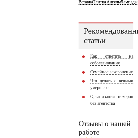
Вставка
Плитка
Ангелы
Лампады
Рекомендованн
статьи
Как ответить на
соболезнование
Семейное захоронение
Что делать с вещами
умершего
Организация похорон
без агентства
Отзывы о нашей
работе