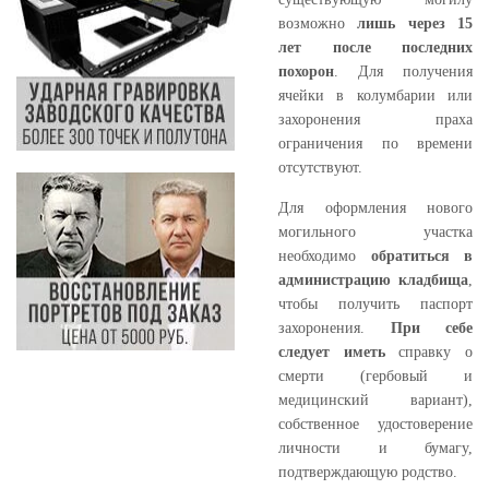
возможно
лишь через 15
лет после последних
похорон
. Для получения
ячейки в колумбарии или
захоронения праха
ограничения по времени
отсутствуют.
Для оформления нового
могильного участка
необходимо
обратиться в
администрацию кладбища
,
чтобы получить паспорт
захоронения.
При себе
следует иметь
справку о
смерти (гербовый и
медицинский вариант),
собственное удостоверение
личности и бумагу,
подтверждающую родство.