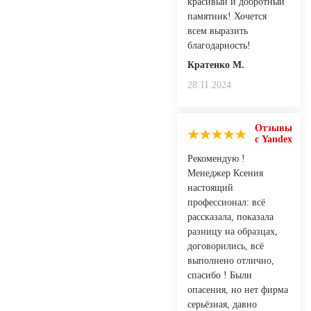
красивый и добротный
памятник! Хочется
всем выразить
благодарность!
Кратенко М.
28.11.2024
Отзывы
с Yandex
Рекомендую !
Менеджер Ксения
настоящий
профессионал: всё
рассказала, показала
разницу на образцах,
договорились, всё
выполнено отлично,
спасибо ! Были
опасения, но нет фирма
серьёзная, давно