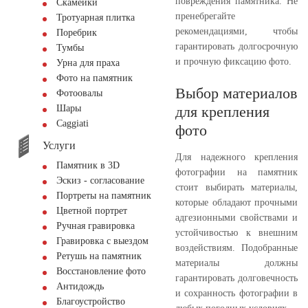
повреждения памятника. Не
Скамейки
пренебрегайте
Тротуарная плитка
рекомендациями, чтобы
Поребрик
гарантировать долгосрочную
Тумбы
и прочную фиксацию фото.
Урна для праха
Фото на памятник
Выбор материалов
Фотоовалы
для крепления
Шары
Сaggiati
фото
Услуги
Для надежного крепления
Памятник в 3D
фотографии на памятник
Эскиз - согласование
стоит выбирать материалы,
Портреты на памятник
которые обладают прочными
Цветной портрет
адгезионными свойствами и
Ручная гравировка
устойчивостью к внешним
Гравировка с выездом
воздействиям. Подобранные
Ретушь на памятник
материалы должны
Восстановление фото
гарантировать долговечность
Антидождь
и сохранность фотографии в
Благоустройство