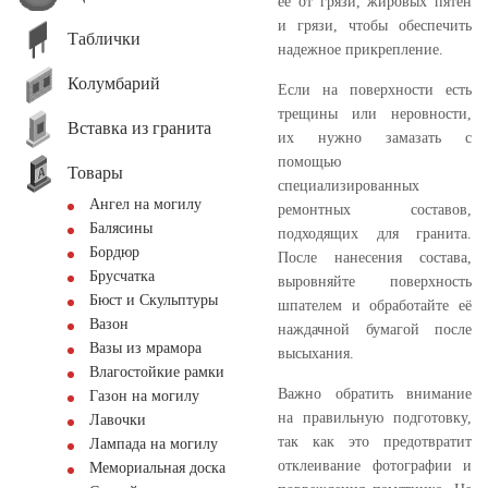
её от грязи, жировых пятен
и грязи, чтобы обеспечить
Таблички
надежное прикрепление.
Колумбарий
Если на поверхности есть
трещины или неровности,
Вставка из гранита
их нужно замазать с
помощью
Товары
специализированных
Ангел на могилу
ремонтных составов,
Балясины
подходящих для гранита.
Бордюр
После нанесения состава,
Брусчатка
выровняйте поверхность
Бюст и Скульптуры
шпателем и обработайте её
Вазон
наждачной бумагой после
Вазы из мрамора
высыхания.
Влагостойкие рамки
Важно обратить внимание
Газон на могилу
на правильную подготовку,
Лавочки
так как это предотвратит
Лампада на могилу
отклеивание фотографии и
Мемориальная доска