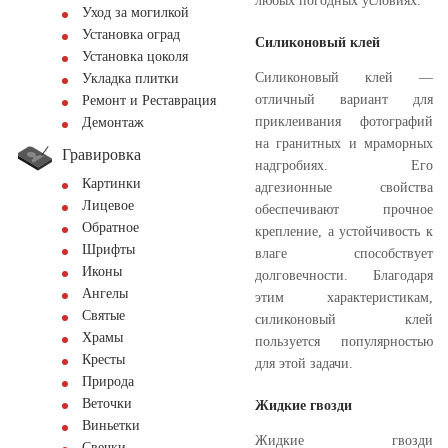
любых погодных условиях.
Уход за могилкой
Установка оград
Силиконовый клей
Установка цоколя
Силиконовый клей —
Укладка плитки
отличный вариант для
Ремонт и Реставрация
приклеивания фотографий
Демонтаж
на гранитных и мраморных
Гравировка
надгробиях. Его
Картинки
адгезионные свойства
Лицевое
обеспечивают прочное
Обратное
крепление, а устойчивость к
Шрифты
влаге способствует
Иконы
долговечности. Благодаря
Ангелы
этим характеристикам,
Святые
силиконовый клей
Храмы
пользуется популярностью
Кресты
для этой задачи.
Природа
Веточки
Жидкие гвозди
Виньетки
Жидкие гвозди
Свечки