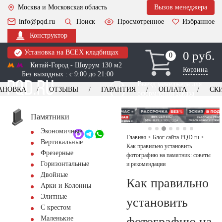
Москва и Московская область
Вызов менеджера
info@pqd.ru
Поиск
Просмотренное
Избранное
Конструктор
Установка на ВСЕХ кладбищах
0 руб.
0
0
Китай-Город - Шоурум 130 м2
Корзина
Без выходных : с 9:00 до 21:00
Выезд менеджера для
АНОВКА
ОТЗЫВЫ
ГАРАНТИЯ
ОПЛАТА
СК
оформления заказа
изготовление
Заказать выезд
памятников
+7 (495) 518-44-23
Памятники
Экономичные
Обратный звонок
Главная
>
Блог сайта PQD.ru
>
Вертикальные
Как правильно установить
Фрезерные
фотографию на памятник: советы
Горизонтальные
и рекомендации
Двойные
Как правильно
Арки и Колонны
Элитные
установить
С крестом
фотографию на
Маленькие