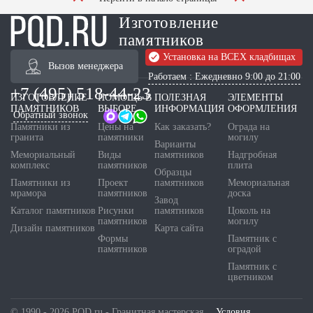
Изготовление
памятников
Установка на ВСЕХ кладбищах
Вызов менеджера
Работаем : Ежедневно 9:00 до 21:00
+7 (495) 518-44-23
ИЗГОТОВЛЕНИЕ
ПОМОЩЬ В
ПОЛЕЗНАЯ
ЭЛЕМЕНТЫ
ПАМЯТНИКОВ
ВЫБОРЕ
ИНФОРМАЦИЯ
ОФОРМЛЕНИЯ
Обратный звонок
Памятники из
Цены на
Как заказать?
Ограда на
гранита
памятники
могилу
Варианты
Мемориальный
Виды
памятников
Надгробная
комплекс
памятников
плита
Образцы
Памятники из
Проект
памятников
Мемориальная
мрамора
памятников
доска
Завод
Каталог памятников
Рисунки
памятников
Цоколь на
памятников
могилу
Дизайн памятников
Карта сайта
Формы
Памятник с
памятников
оградой
Памятник с
цветником
© 1990 - 2026 PQD.ru - Гранитная мастерская.
Условия