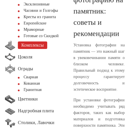
Эксклюзивные
памятник:
Часовни и Голгофы
Кресты из гранита
советы и
Европейские
Мраморные
рекомендации
Готовые со Скидкой
Комплексы
Установка фотографии на
памятник — это важный шаг
Цоколя
в увековечивании памяти о
близком человеке.
Ограды
Правильный подход к этому
процессу гарантирует
Сварная
долговечность и
Кованная
эстетическое восприятие.
Гранитная
Цветники
При установке фотографии
необходимо учитывать ряд
Надгробная плита
факторов, таких как выбор
материалов и подготовка
Столики, Лавочки
поверхности памятника. Эти