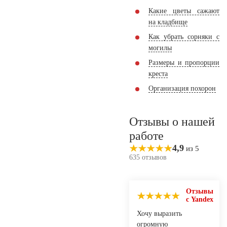
Какие цветы сажают
на кладбище
Как убрать сорняки с
могилы
Размеры и пропорции
креста
Организация похорон
Отзывы о нашей
работе
4,9
из 5
635 отзывов
Отзывы
с Yandex
Хочу выразить
огромную