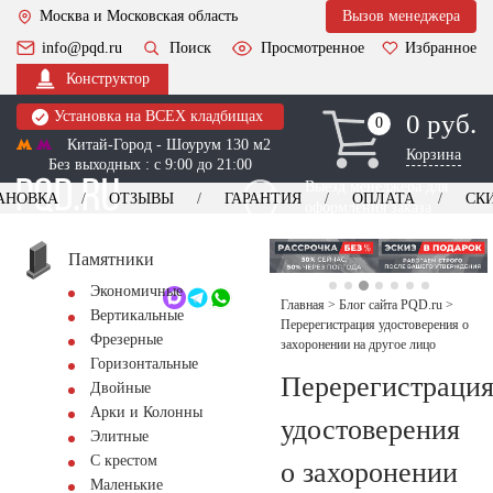
Москва и Московская область
Вызов менеджера
info@pqd.ru
Поиск
Просмотренное
Избранное
Конструктор
Установка на ВСЕХ кладбищах
0 руб.
0
0
Китай-Город - Шоурум 130 м2
Корзина
Без выходных : с 9:00 до 21:00
Выезд менеджера для
АНОВКА
ОТЗЫВЫ
ГАРАНТИЯ
ОПЛАТА
СК
оформления заказа
изготовление
Заказать выезд
памятников
+7 (495) 518-44-23
Памятники
Экономичные
Обратный звонок
Главная
>
Блог сайта PQD.ru
>
Вертикальные
Перерегистрация удостоверения о
Фрезерные
захоронении на другое лицо
Горизонтальные
Перерегистраци
Двойные
Арки и Колонны
удостоверения
Элитные
С крестом
о захоронении
Маленькие