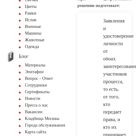
решении подготовьте:
Цветы
Рамки
Ислам
Заявления
Военные
и
Машины
удостоверение
Животные
личности
Одежда
от
Блог
обоих
Материалы
заинтересован
Эпитафии
участников
Вопрос - Ответ
процесса,
Сотрудники
то есть,
Сертификаты
от того,
Новости
кто
Пресса о нас
передает
Вакансии
Кладбища Москвы
права, и
Города обслуживания
кто их
Карта сайта
принимает,