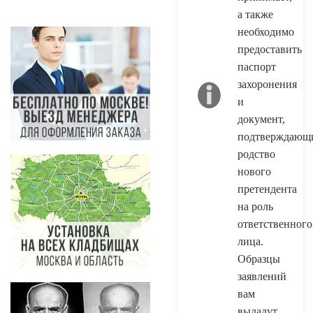
а также
необходимо
предоставить
паспорт
захоронения
и
документ,
подтверждающ
родство
нового
претендента
на роль
ответственного
лица.
Образцы
заявлений
вам
выдадут