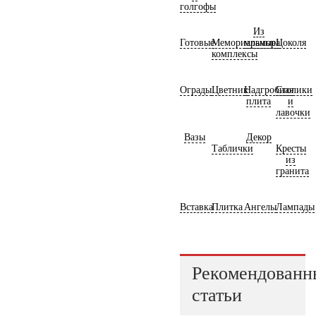
голгофы
Из
Готовые
Мемориальные
мрамора
Цоколя
комплексы
Ограды
Цветник
Надгробная
Столики
плита
и
лавочки
Вазы
Декор
Таблички
Кресты
из
гранита
Вставка
Плитка
Ангелы
Лампады
Рекомендованн
статьи