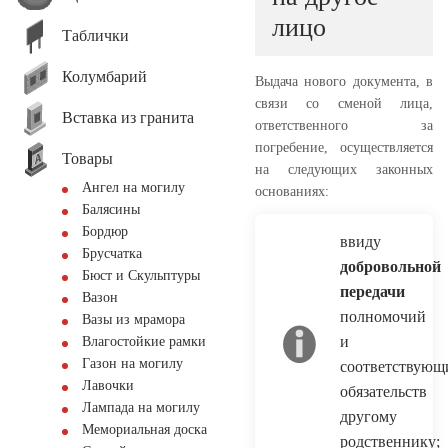
лицо
Таблички
Колумбарий
Выдача нового документа, в
связи со сменой лица,
Вставка из гранита
ответственного за
погребение, осуществляется
Товары
на следующих законных
Ангел на могилу
основаниях:
Балясины
Бордюр
ввиду
Брусчатка
добровольной
Бюст и Скульптуры
передачи
Вазон
полномочий
Вазы из мрамора
и
Влагостойкие рамки
Газон на могилу
соответствующ
Лавочки
обязательств
Лампада на могилу
другому
Мемориальная доска
родственнику;