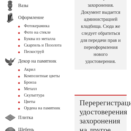
захоронения.
Вазы
Документ выдается
Оформление
администрацией
кладбища. Сюда же
Фотокерамика
Фото на стекле
следует обратиться
Буквы из металла
для передачи прав и
Скарпель и Позолота
переоформления
Пескоструй
нового
Декор на памятник
удостоверения.
Акрил
Композитные цветы
Бронза
Металл
Скульптура
Перерегистрац
Цветы
Ордена на памятник
удостоверения
Плитка
захоронения
на другое
Щебень