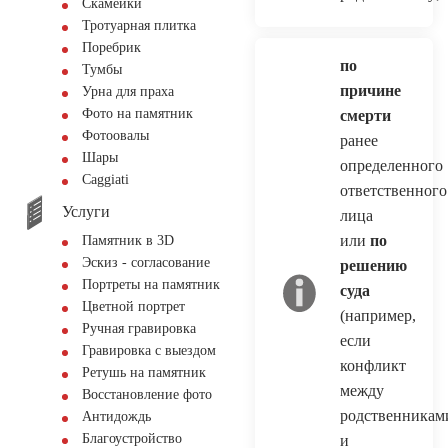
Скамейки
Тротуарная плитка
Поребрик
по
Тумбы
причине
Урна для праха
Фото на памятник
смерти
Фотоовалы
ранее
Шары
определенного
Сaggiati
ответственного
Услуги
лица
или
по
Памятник в 3D
Эскиз - согласование
решению
Портреты на памятник
суда
Цветной портрет
(например,
Ручная гравировка
если
Гравировка с выездом
конфликт
Ретушь на памятник
между
Восстановление фото
родственникам
Антидождь
Благоустройство
и