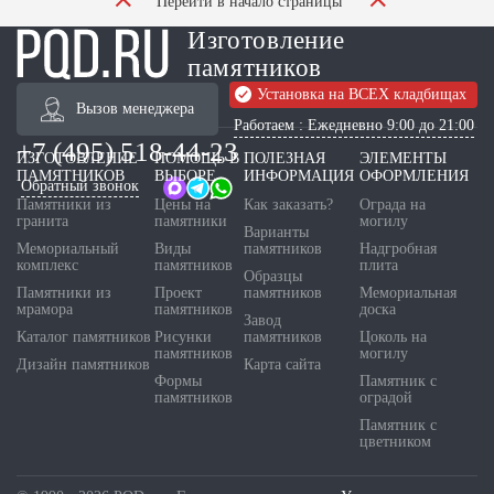
Перейти в начало страницы
Изготовление
памятников
Установка на ВСЕХ кладбищах
Вызов менеджера
Работаем : Ежедневно 9:00 до 21:00
+7 (495) 518-44-23
ИЗГОТОВЛЕНИЕ
ПОМОЩЬ В
ПОЛЕЗНАЯ
ЭЛЕМЕНТЫ
ПАМЯТНИКОВ
ВЫБОРЕ
ИНФОРМАЦИЯ
ОФОРМЛЕНИЯ
Обратный звонок
Памятники из
Цены на
Как заказать?
Ограда на
гранита
памятники
могилу
Варианты
Мемориальный
Виды
памятников
Надгробная
комплекс
памятников
плита
Образцы
Памятники из
Проект
памятников
Мемориальная
мрамора
памятников
доска
Завод
Каталог памятников
Рисунки
памятников
Цоколь на
памятников
могилу
Дизайн памятников
Карта сайта
Формы
Памятник с
памятников
оградой
Памятник с
цветником