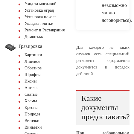
Уход за могилкой
невозможно
Установка оград
мирно
Установка цоколя
договориться).
Укладка плитки
Ремонт и Реставрация
Демонтаж
Гравировка
Для каждого из таких
случаев есть специальный
Картинки
регламент оформления
Лицевое
документов и порядок
Обратное
действий.
Шрифты
Иконы
Ангелы
Святые
Какие
Храмы
документы
Кресты
Природа
предоставить?
Веточки
Виньетки
При добровольном
Свечки