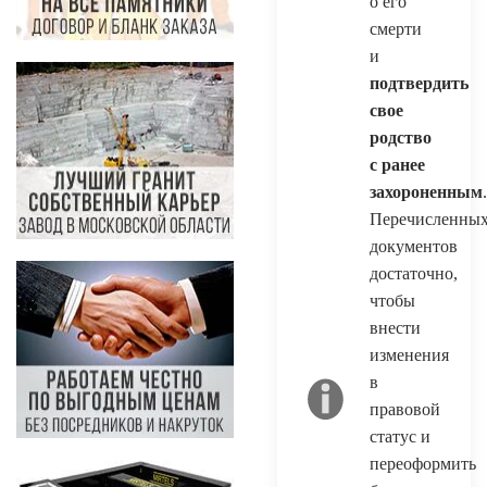
о его
смерти
и
подтвердить
свое
родство
с ранее
захороненным
.
Перечисленны
документов
достаточно,
чтобы
внести
изменения
в
правовой
статус и
переоформить