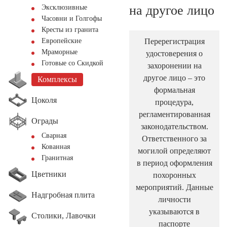
на другое лицо
Эксклюзивные
Часовни и Голгофы
Кресты из гранита
Перерегистрация
Европейские
Мраморные
удостоверения о
Готовые со Скидкой
захоронении на
другое лицо – это
Комплексы
формальная
Цоколя
процедура,
регламентированная
Ограды
законодательством.
Сварная
Ответственного за
Кованная
могилой определяют
Гранитная
в период оформления
Цветники
похоронных
мероприятий. Данные
Надгробная плита
личности
указываются в
Столики, Лавочки
паспорте