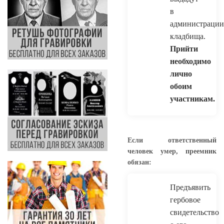
в
администрации
кладбища.
Прийти
необходимо
лично
обоим
участникам.
Если ответственный
человек умер, преемник
обязан:
Предъявить
гербовое
свидетельство