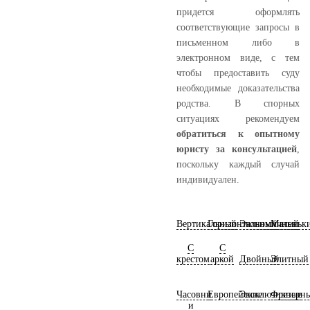
придется оформлять
соответствующие запросы в
письменном либо в
электронном виде, с тем
чтобы предоставить суду
необходимые доказательства
родства. В спорных
ситуациях рекомендуем
обратиться к опытному
юристу за консультацией
,
поскольку каждый случай
индивидуален.
Вертикальный
Горизонтальный
Экономичный
Маленьк
С
С
крестом
аркой
Двойный
Элитный
Часовни
Европейские
Эксклюзивные
Фрезерн
и