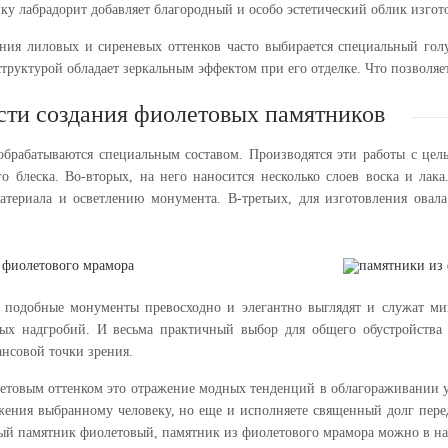
нку лабрадорит добавляет благородный и особо эстетический облик изго
ния лиловых и сиреневых оттенков часто выбирается специальный гол
труктурой обладает зеркальным эффектом при его отделке. Что позволяе
ти создания фиолетовых памятников
обрабатываются специальным составом. Производятся эти работы с цел
го блеска. Во-вторых, на него наносится несколько слоев воска и ла
атериала и осветлению монумента. В-третьих, для изготовления овал
подобные монументы превосходно и элегантно выглядят и служат мин
х надгробий. И весьма практичный выбор для общего обустройства 
ансовой точки зрения.
етовым оттенком это отражение модных тенденций в облагораживании уча
ажения выбранному человеку, но еще и исполняете священный долг пере
ный памятник фиолетовый, памятник из фиолетового мрамора можно в 