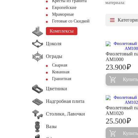
Кресты из гранита
материала:
Европейские
Мраморные
Категори
Готовые со Скидкой
Комплексы
Цоколя
Фиолетовый п
Ограды
AM1000
Сварная
₽
23.900
Кованная
Гранитная
Купит
Цветники
Надгробная плита
Фиолетовый п
AM1020
Столики, Лавочки
₽
25.500
Вазы
Купит