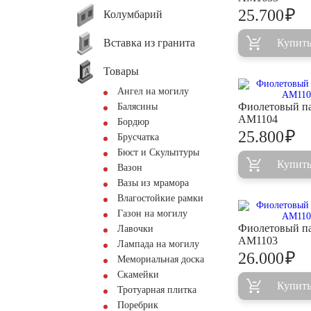
₽
25.700
Колумбарий
Вставка из гранита
Купит
Товары
Ангел на могилу
Фиолетовый п
Балясины
AM1104
Бордюр
₽
25.800
Брусчатка
Бюст и Скульптуры
Купит
Вазон
Вазы из мрамора
Влагостойкие рамки
Газон на могилу
Фиолетовый п
Лавочки
AM1103
Лампада на могилу
₽
26.000
Мемориальная доска
Скамейки
Купит
Тротуарная плитка
Поребрик