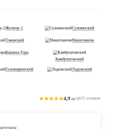
Жельтау-2
Суховязский
Токовский
Никитовичи
Кашина Гора
Камбулатовский
Головыринский
Ладожский
4,9
635 отзывов
из 5
дительны .