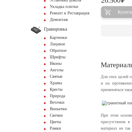
₽
26.500
Установка цоколя
Укладка плитки
Купит
Ремонт и Реставрация
Демонтаж
Гравировка
Картинки
Лицевое
Обратное
Шрифты
Материал
Иконы
Ангелы
Святые
Для этих целей 
Храмы
и на протяжени
Кресты
применяться так
Природа
Веточки
Виньетки
Свечки
При этом основн
Цветы
присутствием в
Рамки
материал не так