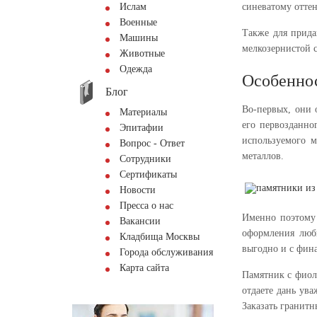
Ислам
синеватому отте
Военные
Также для прида
Машины
мелкозернистой с
Животные
Одежда
Особеннос
Блог
Во-первых, они 
Материалы
его первозданно
Эпитафии
используемого м
Вопрос - Ответ
металлов.
Сотрудники
Сертификаты
Новости
Пресса о нас
Именно поэтому 
Вакансии
оформления любы
Кладбища Москвы
выгодно и с фин
Города обслуживания
Карта сайта
Памятник с фиол
отдаете дань ув
Заказать гранит