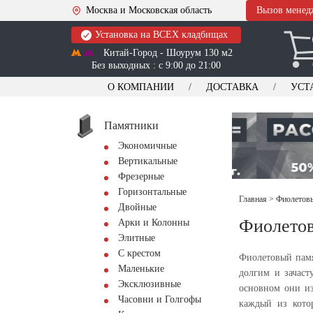
Москва и Московская область
Вызов менед
Установка на ВСЕХ кладбищах
Китай-Город - Шоурум 130 м2
Без выходных : с 9:00 до 21:00
О КОМПАНИИ
ДОСТАВКА
УСТ
Памятники
Экономичные
Вертикальные
Фрезерные
Горизонтальные
Главная
>
Фиолетов
Двойные
Фиолето
Арки и Колонны
Элитные
С крестом
Фиолетовый памя
Маленькие
долгим и зачаст
Эксклюзивные
основном они из
Часовни и Голгофы
каждый из кото