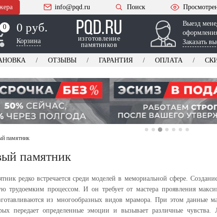
жера
info@pqd.ru
Поиск
Просмотре
Выезд мене
0 руб.
0
0
оформления
изготовление
Корзина
Заказать вы
памятников
АНОВКА
ОТЗЫВЫ
ГАРАНТИЯ
ОПЛАТА
СК
ый памятник
вый памятник
тник редко встречается среди моделей в мемориальной сфере. Создание
ую трудоемким процессом. И он требует от мастера проявления макс
готавливаются из многообразных видов мрамора. При этом данные ма
рых передает определенные эмоции и вызывает различные чувства.