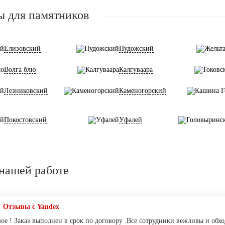
ы для памятников
Елизовский
Пудожский
Волга блю
Калгуваара
Лезниковский
Каменогорский
Покостовский
Уфалей
нашей работе
Отзывы с Yandex
ое ! Заказ выполнен в срок по договору .Все сотрудники вежливы и обхо