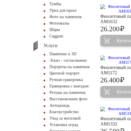
Тумбы
Урна для праха
Фиолетовый п
Фото на памятник
AM1632
Фотоовалы
₽
26.200
Шары
Сaggiati
Купит
Услуги
Памятник в 3D
Эскиз - согласование
Портреты на памятник
Фиолетовый п
AM1172
Цветной портрет
₽
26.400
Ручная гравировка
Гравировка с выездом
Купит
Ретушь на памятник
Восстановление фото
Антидождь
Благоустройство
Уход за могилкой
Фиолетовый п
AM1332
Установка оград