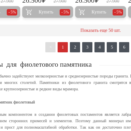
₽
₽
26.500
26.500
27.900
27.900
27.900
ь
Купить
Купить
5%
5%
5%
Показать еще
50
шт.
<
1
2
3
4
5
6
ы для фиолетового памятника
обычно задействуют мелкозернистые и среднезернистые породы гранита.
и многих столетий. Памятники из фиолетового гранита смотрятся 
же крупнозернистые и редкие виды мрамора.
ым компонентом в создании фиолетовых постаментов является лабра
 нем сторонних примесей и элементов. Поэтому данный минерал им
 и прост для полномасштабной обработки. Так как он достаточно пло