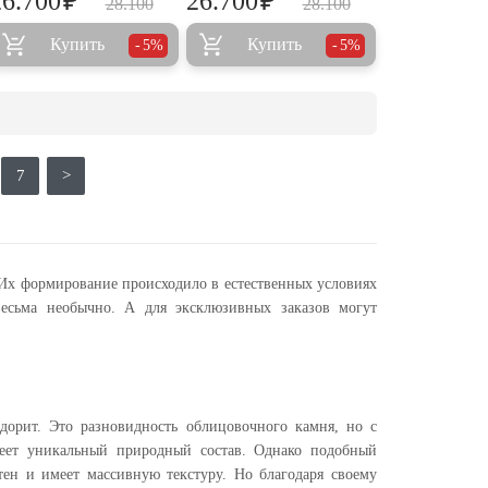
₽
₽
26.700
26.700
28.100
28.100
Купить
Купить
5%
5%
7
>
 Их формирование происходило в естественных условиях
весьма необычно. А для эксклюзивных заказов могут
дорит. Это разновидность облицовочного камня, но с
еет уникальный природный состав. Однако подобный
тен и имеет массивную текстуру. Но благодаря своему