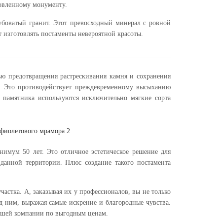
товленному монументу.
убоватый гранит. Этот превосходный минерал с ровной
т изготовлять постаменты невероятной красоты.
ью предотвращения растрескивания камня и сохранения
ка. Это противодействует преждевременному высыханию
а памятника используются исключительно мягкие сорта
имум 50 лет. Это отличное эстетическое решение для
данной территории. Плюс создание такого постамента
стка. А, заказывая их у профессионалов, вы не только
д ним, выражая самые искрение и благородные чувства.
нашей компании по выгодным ценам.