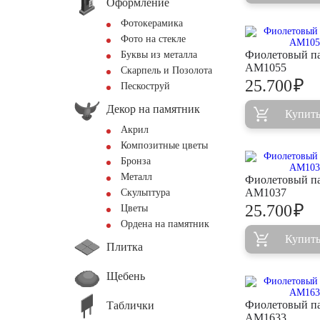
Оформление
Фотокерамика
Фото на стекле
Фиолетовый п
Буквы из металла
AM1055
Скарпель и Позолота
₽
25.700
Пескоструй
Декор на памятник
Купит
Акрил
Композитные цветы
Бронза
Металл
Фиолетовый п
AM1037
Скульптура
₽
25.700
Цветы
Ордена на памятник
Купит
Плитка
Щебень
Фиолетовый п
Таблички
AM1633