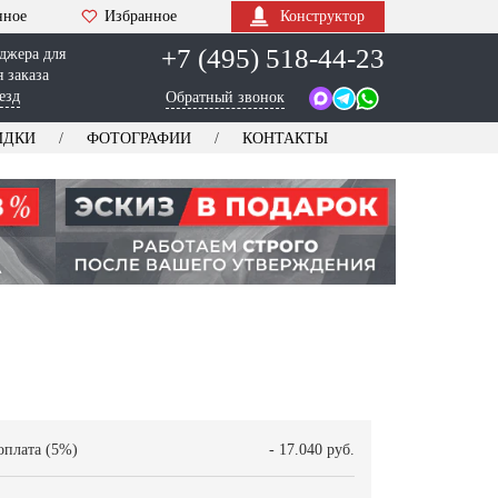
нное
Избранное
Конструктор
+7 (495) 518-44-23
джера для
 заказа
езд
Обратный звонок
ИДКИ
ФОТОГРАФИИ
КОНТАКТЫ
оплата (5%)
- 17.040 руб.