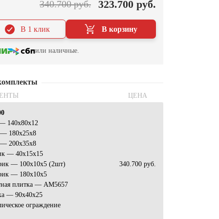
323.700 руб.
340.700 руб.
В 1 клик
В корзину
или наличные.
комплекты
ЕНТЫ
ЦЕНА
00
 — 140х80х12
 — 180х25х8
 — 200х35х8
ик — 40х15х15
рик — 100х10х5 (2шт)
340.700 руб.
рик — 180х10х5
тная плитка — АМ5657
ка — 90х40х25
лическое ограждение