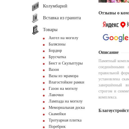
Колумбарий
Отзывы о ком
Вставка из гранита
Товары
Ангел на могилу
Балясины
Бордюр
Описание
Брусчатка
Памятный компле
Бюст и Скульптуры
соединёнными 
Вазон
правильной форм
Вазы из мрамора
установлена ска
Влагостойкие рамки
завершённый в
Газон на могилу
строгом и симме
Лавочки
комплекса.
Лампада на могилу
Мемориальная доска
Благоустройс
Скамейки
Тротуарная плитка
Поребрик