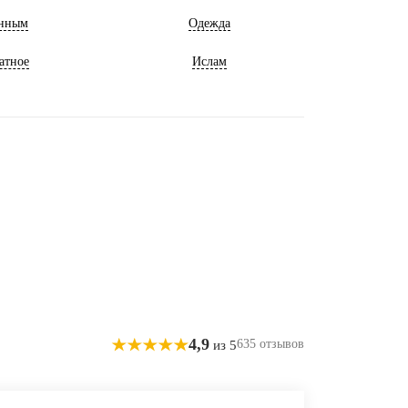
нным
Одежда
атное
Ислам
4,9
635 отзывов
из 5