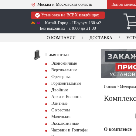
Москва и Московская область
Вызов менед
Установка на ВСЕХ кладбищах
Китай-Город - Шоурум 130 м2
Без выходных : с 9:00 до 21:00
О КОМПАНИИ
ДОСТАВКА
УСТ
Памятники
Экономичные
Вертикальные
Фрезерные
Горизонтальные
Главная
>
Мемориал
Двойные
Комплекс
Арки и Колонны
Элитные
С крестом
Маленькие
Эксклюзивные
О комплексе
Часовни и Голгофы