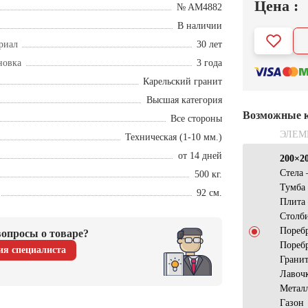
Цена :
№ AM4882
В наличии
риал
30 лет
новка
3 года
Карельский гранит
Высшая категория
Возможные 
Все стороны
ЭЛЕМ
Техническая (1-10 мм.)
от 14 дней
200×2
Стела
500 кг.
Тумба
92 см.
Плита
Столб
Пореб
опросы о товаре?
Пореб
ия специалиста
Грани
Лавоч
Метал
Газон