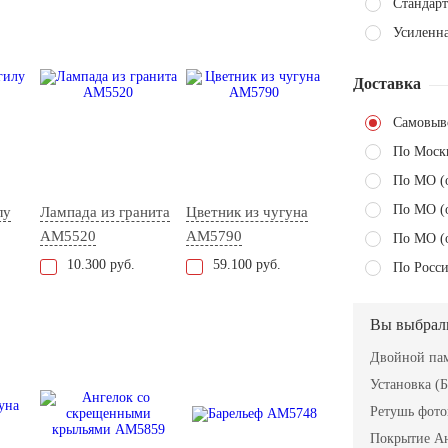
Стандарт
Усиленна
Доставка
Самовыв
По Моск
По МО (
По МО (
лу
Лампада из гранита
Цветник из чугуна
AM5520
AM5790
По МО (
10.300 руб.
59.100 руб.
По Росси
Вы выбрал
Двойной пам
Установка (Б
Ретушь фот
Покрытие А