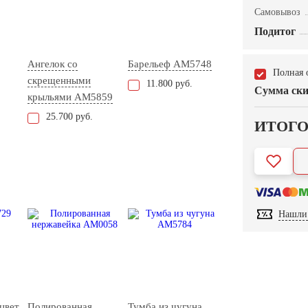
Самовывоз
Подитог
Ангелок со
Барельеф AM5748
Полная 
скрещенными
11.800 руб.
Сумма ски
крыльями AM5859
25.700 руб.
ИТОГ
Нашли 
цвет
Полированная
Тумба из чугуна