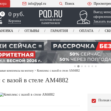
жера
info@pqd.ru
Поиск
Просмотре
Выезд мене
0 руб.
0
0
оформления
изготовление
Корзина
Заказать вы
памятников
АНОВКА
ОТЗЫВЫ
ГАРАНТИЯ
ОПЛАТА
СК
ьные комплексы на могилу
>
Комплекс с вазой в стеле AM4882
 с вазой в стеле AM4882
Полная 