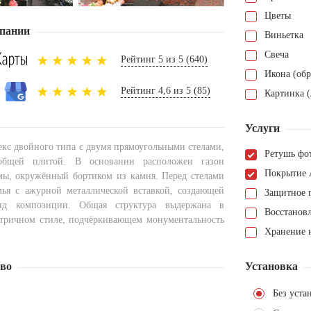
Цветы
пании
Виньетка
Свеча
Рейтинг 5 из 5 (640)
Икона (обр
Рейтинг 4,6 из 5 (85)
Картинка (
Услуги
кс двойного типа с двумя прямоугольными стелами,
Ретушь фо
общей плитой. В основании расположен газон
Покрытие 
ы, окружённый бортиком из камня. Перед стелами
мья с ажурной металлической вставкой, создающей
Защитное 
ид композиции. Общая структура выдержана в
Восстанов
тричном стиле, подчёркивающем монументальность
Хранение н
тво
Установка
Без уста