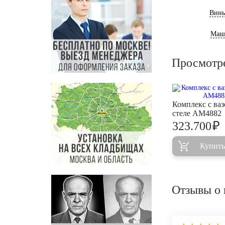
Винь
Маш
Просмотр
Комплекс с ваз
стеле AM4882
₽
323.700
Купить
Отзывы о 