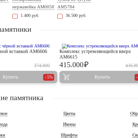
нержавейка AM0058
AM5784
1.400 руб.
36.500 руб.
памятники
рной вставкой AM6606
Комплекс устремляющийся вверх
AM6615
₽
415.000
374.800
436.8
Купить
Купить
5%
ие памятника
евое
Цветы
Обр
рода
Иконы
Кр
мки
Шрифты
Св