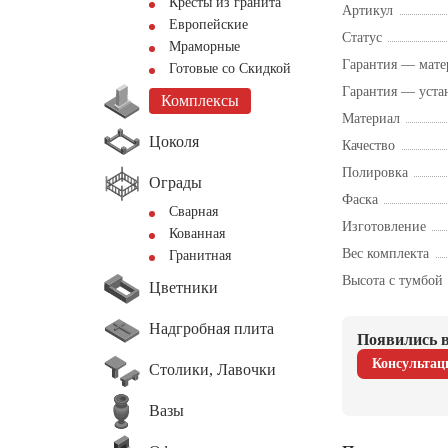
Кресты из гранита
Артикул
Европейские
Статус
Мраморные
Гарантия — мате
Готовые со Скидкой
Гарантия — уста
Комплексы
Материал
Цоколя
Качество
Полировка
Ограды
Фаска
Сварная
Изготовление
Кованная
Вес комплекта
Гранитная
Высота с тумбой
Цветники
Надгробная плита
Появились в
Консультац
Столики, Лавочки
Вазы