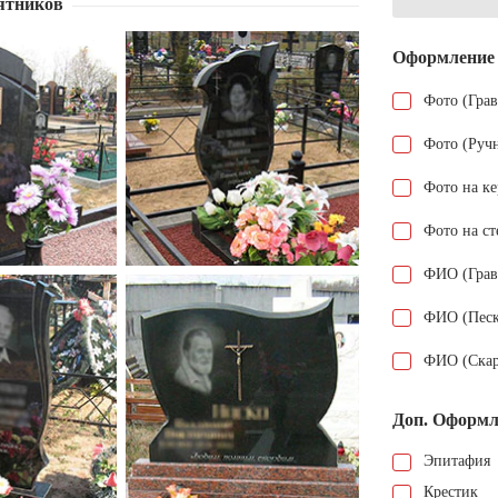
ятников
Оформление
Фото (Гра
Фото (Руч
Фото на к
Фото на ст
ФИО (Грав
ФИО (Песк
ФИО (Скар
Доп. Оформл
Эпитафия
Крестик