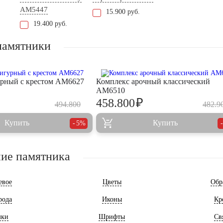
AM5447
15.900 руб.
19.400 руб.
памятники
рный с крестом AM6627
Комплекс арочный классический
AM6510
₽
458.800
494.800
482.9
Купить
Купить
5%
ие памятника
евое
Цветы
Обр
рода
Иконы
Кр
мки
Шрифты
Св