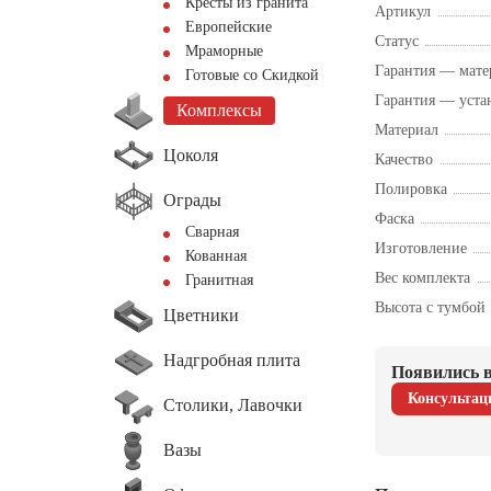
Кресты из гранита
Артикул
Европейские
Статус
Мраморные
Гарантия — мате
Готовые со Скидкой
Гарантия — уста
Комплексы
Материал
Цоколя
Качество
Полировка
Ограды
Фаска
Сварная
Изготовление
Кованная
Вес комплекта
Гранитная
Высота с тумбой
Цветники
Надгробная плита
Появились в
Консультац
Столики, Лавочки
Вазы