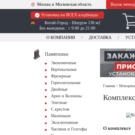
Москва и Московская область
Вызов менед
Установка на ВСЕХ кладбищах
Китай-Город - Шоурум 130 м2
Без выходных : с 9:00 до 21:00
О КОМПАНИИ
ДОСТАВКА
УСТ
Памятники
Экономичные
Вертикальные
Фрезерные
Горизонтальные
Главная
>
Мемориал
Двойные
Комплекс
Арки и Колонны
Элитные
С крестом
Маленькие
Эксклюзивные
О комплексе
Часовни и Голгофы