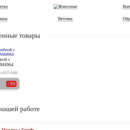
етки
Животные
Вое
ины
Веточки
Обр
енные товары
ной с
AM4964
1.037.900
5%
нашей работе
Отзывы с Google