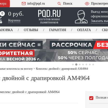
жера
info@pqd.ru
Поиск
Просмотре
Выезд мене
0 руб.
0
0
оформления
изготовление
Корзина
Заказать вы
памятников
АНОВКА
ОТЗЫВЫ
ГАРАНТИЯ
ОПЛАТА
СК
ьные комплексы на могилу
>
Комплекс двойной с драпировкой AM4964
 двойной с драпировкой AM4964
Полная 