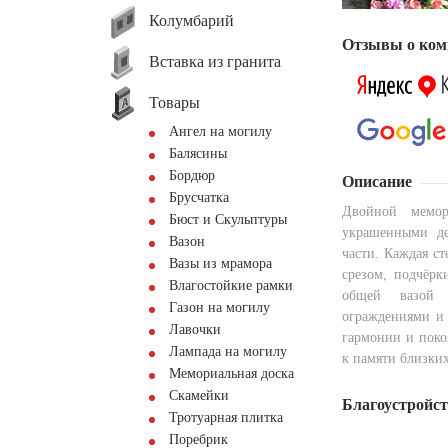
Колумбарий
Отзывы о ком
Вставка из гранита
Товары
Ангел на могилу
Балясины
Бордюр
Описание
Брусчатка
Двойной мемор
Бюст и Скульптуры
украшенными де
Вазон
части. Каждая с
Вазы из мрамора
срезом, подчёрк
Влагостойкие рамки
общей вазой 
Газон на могилу
ограждениями и
Лавочки
гармонии и поко
Лампада на могилу
к памяти близких
Мемориальная доска
Скамейки
Благоустройс
Тротуарная плитка
Поребрик