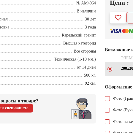
Цена :
№ AM4964
В наличии
риал
30 лет
новка
3 года
Карельский гранит
Высшая категория
Возможные 
Все стороны
ЭЛЕМ
Техническая (1-10 мм.)
от 14 дней
200х2
500 кг.
92 см.
Оформление
Фото (Гра
опросы о товаре?
ия специалиста
Фото (Руч
Фото на к