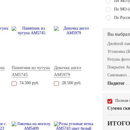
По МО (
По МО (
По Росси
Вы выбрал
Двойной пам
Установка (Б
Ретушь фот
Покрытие А
уна
Памятник из чугуна
Девочка ангел
AM5745
AM5979
Самовывоз
74.500 руб.
28.500 руб.
Подитог
Полная 
Сумма ски
ИТОГ