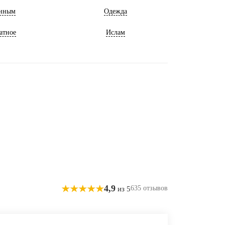
нным
Одежда
атное
Ислам
4,9
635 отзывов
из 5