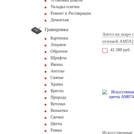
Установка цоколя
Укладка плитки
Ремонт и Реставрация
Демонтаж
Гравировка
Ангел на шаре 
Картинки
птичкой AM592
Лицевое
41.500 руб.
Обратное
Шрифты
Иконы
Ангелы
Святые
Храмы
Кресты
Природа
Веточки
Виньетки
Свечки
Цветы
Рамки
Искусственные