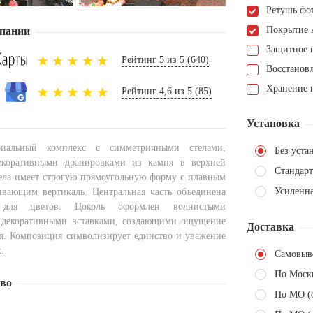
Ретушь фо
Покрытие 
пании
Защитное 
Рейтинг 5 из 5 (640)
Восстанов
Хранение н
Рейтинг 4,6 из 5 (85)
Установка
иальный комплекс с симметричными стелами,
Без уста
коративными драпировками из камня в верхней
Стандарт
тела имеет строгую прямоугольную форму с плавным
Усиленна
ивающим вертикаль. Центральная часть объединена
для цветов. Цоколь оформлен волнистыми
 декоративными вставками, создающими ощущение
Доставка
я. Композиция символизирует единство и уважение
.
Самовыв
По Моск
тво
По МО (