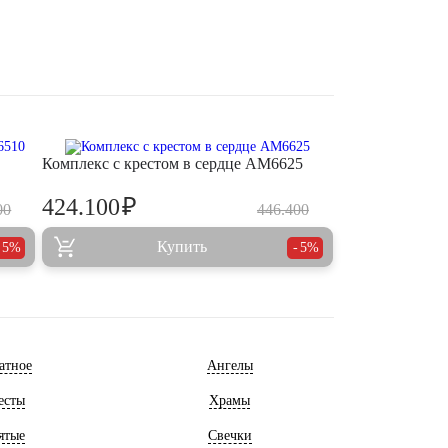
Комплекс с крестом в сердце AM6625
₽
424.100
00
446.400
Купить
5%
5%
атное
Ангелы
есты
Храмы
ятые
Свечки