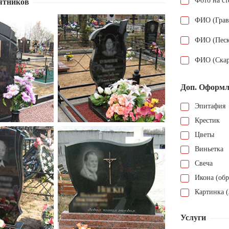
Фото на ст
ятников
ФИО (Грав
ФИО (Песк
ФИО (Скар
Доп. Оформл
Эпитафия
Крестик
Цветы
Виньетка
Свеча
Икона (обр
Картинка (
Услуги