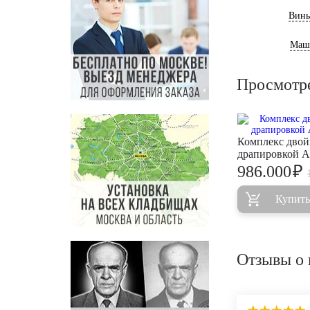
Винь
Маш
Просмотр
Комплекс двой
драпировкой 
₽
986.000
Купить
Отзывы о 