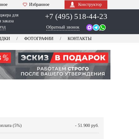
нное
Избранное
Конструктор
+7 (495) 518-44-23
джера для
 заказа
езд
Обратный звонок
ИДКИ
ФОТОГРАФИИ
КОНТАКТЫ
оплата (5%)
- 51.900 руб.