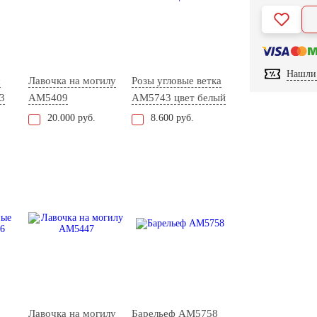
Нашли 
с
Лавочка на могилу
Розы угловые ветка
3
AM5409
AM5743 цвет белый
20.000 руб.
8.600 руб.
Лавочка на могилу
Барельеф AM5758