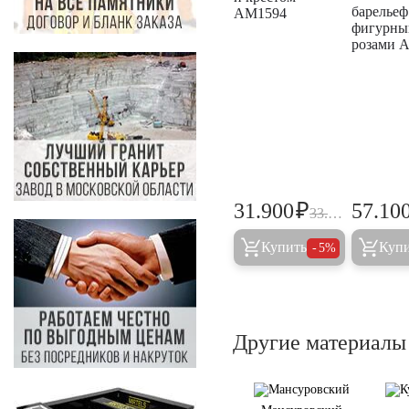
барельеф
AM1594
фигурны
розами 
₽
31.900
57.10
33.600
Купить
Куп
5%
Другие материалы