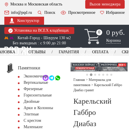
Москва и Московская область
Вызов менеджера
info@pqd.ru
Поиск
Просмотренное
Избранное
Конструктор
Установка на ВСЕХ кладбищах
0 руб.
0
0
Китай-Город - Шоурум 130 м2
Корзина
Без выходных : с 9:00 до 21:00
Выезд менеджера для
АНОВКА
ОТЗЫВЫ
ГАРАНТИЯ
ОПЛАТА
СК
оформления заказа
изготовление
Заказать выезд
памятников
+7 (495) 518-44-23
Памятники
Экономичные
Обратный звонок
Главная
>
Материалы для
Вертикальные
памятников
>
Карельский Габбро
Фрезерные
Диабаз гранит
Горизонтальные
Карельский
Двойные
Арки и Колонны
Габбро
Элитные
С крестом
Диабаз
Маленькие