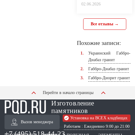
02.06.2026
Все отзывы →
Похожие записи:
Украинский Габбро-
Диабаз гранит
Габбро-Диабаз гранит
Габбро-Диорит гранит
Перейти в начало страницы
Изготовление
памятников
Установка на ВСЕХ кладбищах
Вызов менеджера
Работаем : Ежедневно 9:00 до 21:00
+7 (495) 518-44-23