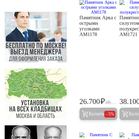
Памятник Арка с
Памятни
острыми
силуэто
уголками
полукрес
AM1178
AM1721
₽
26.700
38.10
28.100
Купить
Куп
5%