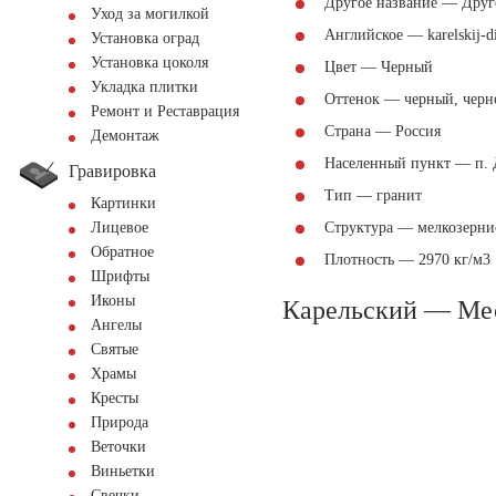
Другое название — Дру
Уход за могилкой
Английское — karelskij-d
Установка оград
Установка цоколя
Цвет — Черный
Укладка плитки
Оттенок — черный, черн
Ремонт и Реставрация
Страна — Россия
Демонтаж
Населенный пункт — п. 
Гравировка
Тип — гранит
Картинки
Лицевое
Структура — мелкозерни
Обратное
Плотность — 2970 кг/м3
Шрифты
Иконы
Карельский — Ме
Ангелы
Святые
Храмы
Кресты
Природа
Веточки
Виньетки
Свечки