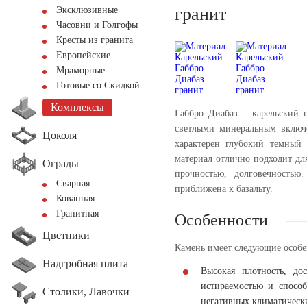
гранит
Эксклюзивные
Часовни и Голгофы
Кресты из гранита
Европейские
Мраморные
Готовые со Скидкой
Комплексы
Габбро Диабаз – карельский г
светлыми минеральным включе
Цоколя
характерен глубокий темный 
материал отлично подходит дл
Ограды
прочностью, долговечность
Сварная
приближена к базальту.
Кованная
Гранитная
Особенности
Цветники
Камень имеет следующие особе
Надгробная плита
Высокая плотность, до
истираемостью и способ
Столики, Лавочки
негативных климатическ