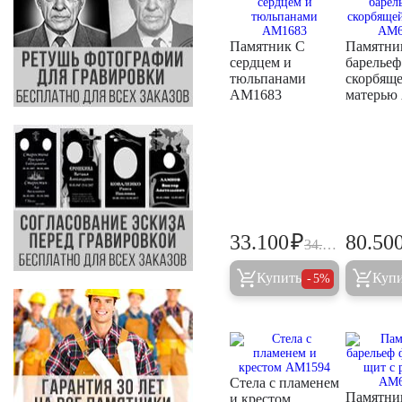
Памятник С
Памятни
сердцем и
барельеф
тюльпанами
скорбящ
AM1683
матерью
₽
33.100
80.50
34.800
Купить
Куп
5%
Стела с пламенем
Памятни
и крестом