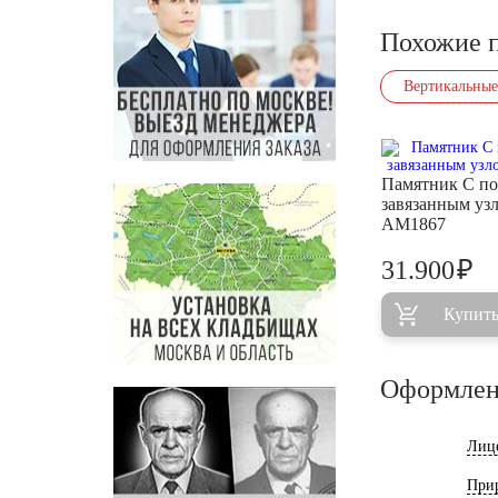
Похожие 
Вертикальные
Памятник С п
завязанным уз
AM1867
₽
31.900
Купит
Оформлен
Лиц
При