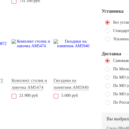
731.100 руб.
Установка
Без уста
Стандарт
Усиленн
Доставка
Самовыв
По Моск
По МО (
72
Комплект столик и
Гвоздики на
По МО (
лавочка АМ5474
памятник AM5940
По МО (
21.900 руб.
5.600 руб.
По Росси
Вы выбрал
Стела (80x40