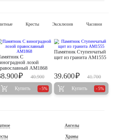
литные
Кресты
Эксклюзив
Часовни
Памятник Ступенчатый
амятник С
щит из гранита AM1555
иноградной лозой
равославный AM1868
₽
₽
38.900
39.600
40.900
41.700
Купить
Купить
5%
5%
атное
Ангелы
есты
Храмы