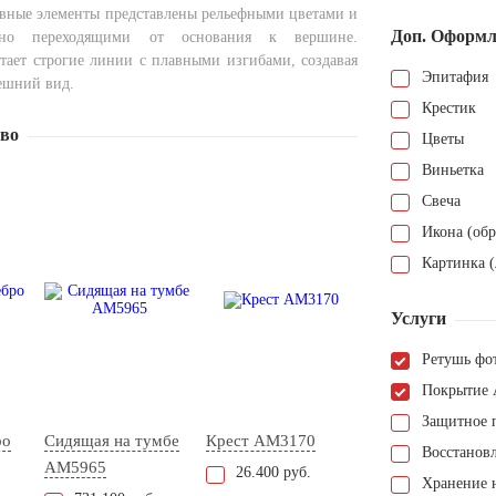
ивные элементы представлены рельефными цветами и
Доп. Оформл
вно переходящими от основания к вершине.
тает строгие линии с плавными изгибами, создавая
Эпитафия
ешний вид.
Крестик
тво
Цветы
Виньетка
Свеча
Икона (обр
Картинка (
Услуги
Ретушь фо
Покрытие 
Защитное 
ро
Сидящая на тумбе
Крест AM3170
Восстанов
AM5965
26.400 руб.
Хранение н