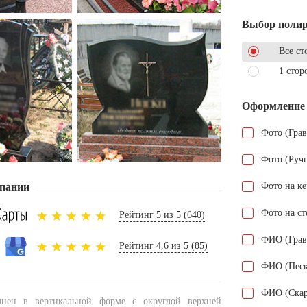
Выбор поли
Все ст
1 стор
Оформление
Фото (Гра
Фото (Руч
пании
Фото на к
Фото на ст
Рейтинг 5 из 5 (640)
ФИО (Грав
Рейтинг 4,6 из 5 (85)
ФИО (Песк
ФИО (Скар
нен в вертикальной форме с округлой верхней