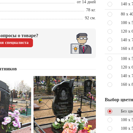
от 14 дней
140 x 
78 кг.
80 x 4
92 см.
100 x 
120 x 
опросы о товаре?
140 x 
ия специалиста
160 x 
100 x 
120 x 
ятников
140 x 
160 x 
Выбор цвет
Без цв
100 x 
100 x 