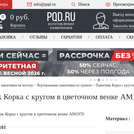
жера
info@pqd.ru
Поиск
Просмотре
Выезд мене
0 руб.
0
0
оформления
изготовление
Корзина
Заказать вы
памятников
АНОВКА
ОТЗЫВЫ
ГАРАНТИЯ
ОПЛАТА
СК
 памятники на могилу
>
Вертикальные памятники из гранита
>
Памятник Корка с круго
 Корка с кругом в цветочном венке AM
Материал :
101