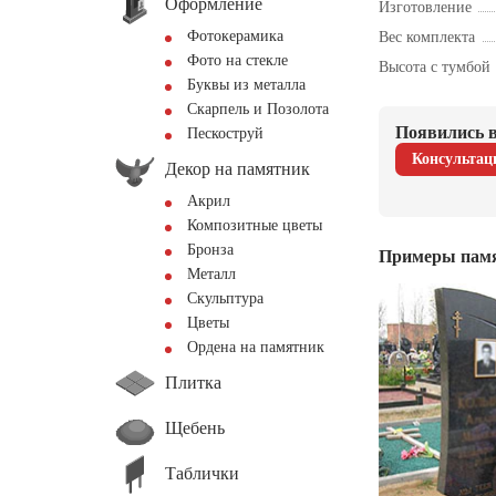
Оформление
Изготовление
Фотокерамика
Вес комплекта
Фото на стекле
Высота с тумбой
Буквы из металла
Скарпель и Позолота
Появились в
Пескоструй
Консультац
Декор на памятник
Акрил
Композитные цветы
Бронза
Примеры пам
Металл
Скульптура
Цветы
Ордена на памятник
Плитка
Щебень
Таблички