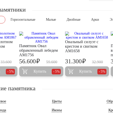
памятники
Горизонтальные
Малые
Двойные
Арки
Э
олотном
Овальный силуэт с
Памятник Овал
П
лом
крестом и свитком
обрамленный лебедем
в
AM1658
AM1756
п
₽
₽
56.600
31.300
33.600
59.600
32.900
ь
Купить
Купить
5%
5%
5%
ие памятника
евое
Цветы
Обр
рода
Иконы
Кр