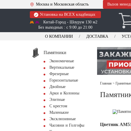
Москва и Московская область
Вызов менед
Установка на ВСЕХ кладбищах
Китай-Город - Шоурум 130 м2
Без выходных : с 9:00 до 21:00
О КОМПАНИИ
ДОСТАВКА
УСТ
Памятники
Экономичные
Вертикальные
Фрезерные
Горизонтальные
Главная
>
Гранитные
Двойные
Памятник
Арки и Колонны
Элитные
С крестом
Маленькие
Эксклюзивные
Цветник АМ5
Часовни и Голгофы