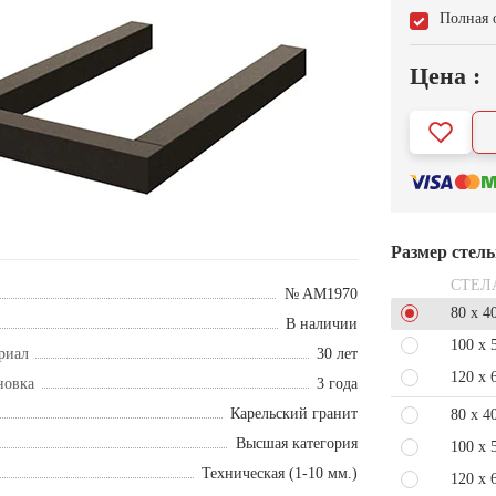
Полная 
Цена :
Размер стел
СТЕЛ
№ AM1970
80 x 4
В наличии
100 x 
риал
30 лет
120 x 
новка
3 года
Карельский гранит
80 x 4
Высшая категория
100 x 
Техническая (1-10 мм.)
120 x 