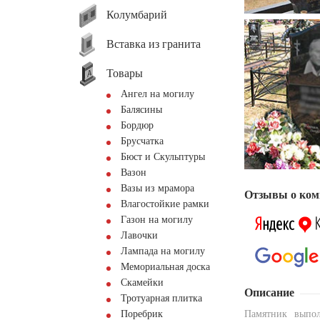
Колумбарий
Вставка из гранита
Товары
Ангел на могилу
Балясины
Бордюр
Брусчатка
Бюст и Скульптуры
Вазон
Вазы из мрамора
Отзывы о ком
Влагостойкие рамки
Газон на могилу
Лавочки
Лампада на могилу
Мемориальная доска
Скамейки
Описание
Тротуарная плитка
Поребрик
Памятник выпол