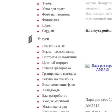
частью. Декорат
Тумбы
листьями, пла
Урна для праха
Композиция соче
Фото на памятник
гармоничный вн
Фотоовалы
Шары
Благоустройс
Сaggiati
Услуги
Памятник в 3D
Эскиз - согласование
Портреты на памятник
Цветной портрет
Ручная гравировка
Гравировка с выездом
Ретушь на памятник
Восстановление фото
Антидождь
Благоустройство
Пара роз сереб
Уход за могилкой
AM5715
Установка оград