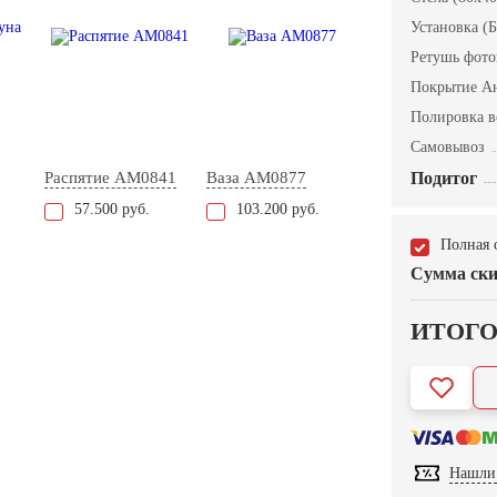
Установка (Б
Ретушь фот
Покрытие А
Полировка в
Самовывоз
Распятие AM0841
Ваза AM0877
Подитог
57.500 руб.
103.200 руб.
Полная 
Сумма ски
ИТОГ
Нашли 