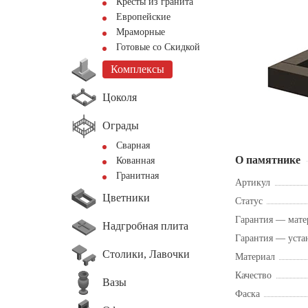
Кресты из гранита
Европейские
Мраморные
Готовые со Скидкой
Комплексы
Цоколя
Ограды
Сварная
О памятнике
Кованная
Гранитная
Артикул
Цветники
Статус
Гарантия — мате
Надгробная плита
Гарантия — уста
Столики, Лавочки
Материал
Качество
Вазы
Фаска