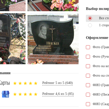
Выбор поли
Все ст
1 стор
Оформление
Фото (Гра
Фото (Руч
Фото на к
пании
Фото на ст
Рейтинг 5 из 5 (640)
ФИО (Грав
Рейтинг 4,6 из 5 (85)
ФИО (Песк
ФИО (Скар