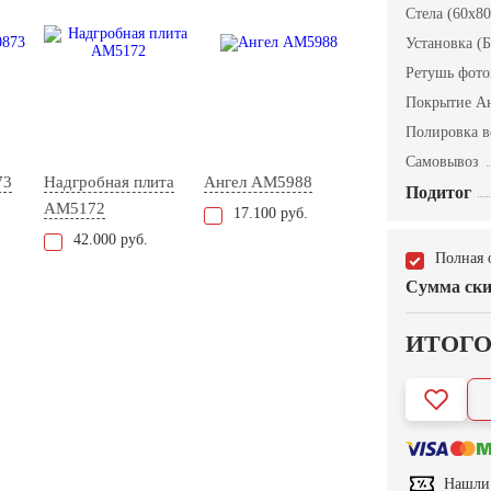
Стела (60x80
Установка (Б
Ретушь фот
Покрытие А
Полировка в
Самовывоз
73
Надгробная плита
Ангел AM5988
Подитог
AM5172
17.100 руб.
42.000 руб.
Полная 
Сумма ски
ИТОГ
Нашли 