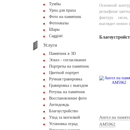
Тумбы
Основной контур
Урна для праха
рельефные цветы
Фото на памятник
фактуру скола
Фотоовалы
выглядит нежно и
Шары
Сaggiati
Благоустройс
Услуги
Памятник в 3D
Эскиз - согласование
Портреты на памятник
Цветной портрет
Ручная гравировка
Гравировка с выездом
Ретушь на памятник
Восстановление фото
Антидождь
Благоустройство
Ангел на памят
Уход за могилкой
Установка оград
AM5962