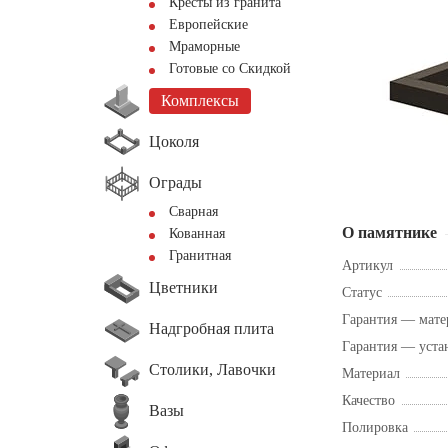
Кресты из гранита
Европейские
Мраморные
Готовые со Скидкой
Комплексы
Цоколя
Ограды
Сварная
О памятнике
Кованная
Гранитная
Артикул
Цветники
Статус
Гарантия — мате
Надгробная плита
Гарантия — уста
Столики, Лавочки
Материал
Качество
Вазы
Полировка