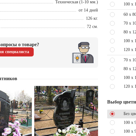
Техническая (1-10 мм.)
100 x 
от 14 дней
60 x 8
126 кг.
70 x 1
72 см.
80 x 1
100 x 
опросы о товаре?
120 x 
ия специалиста
70 x 1
80 x 1
100 x 
ятников
120 x 
Выбор цвет
Без цв
100 x 
100 x 