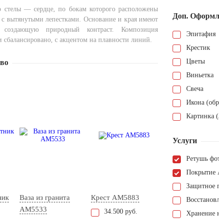
 стелы — сердце, по бокам которого расположены
Доп. Оформл
 с вытянутыми лепестками. Основание и края имеют
, создающую природный контраст. Композиция
Эпитафия
 сбалансировано, с акцентом на плавности линий.
Крестик
Цветы
тво
Виньетка
Свеча
Икона (обр
Картинка (
Услуги
Ретушь фо
Покрытие 
Защитное 
ник
Ваза из гранита
Крест AM5883
Восстанов
AM5533
34.500 руб.
Хранение н