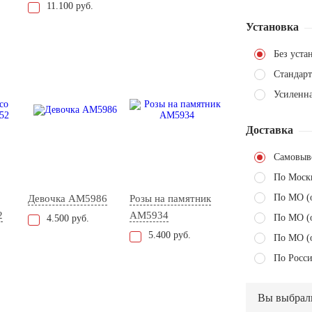
11.100 руб.
Установка
Без уста
Стандарт
Усиленн
Доставка
Самовыв
По Моск
По МО (
Девочка AM5986
Розы на памятник
2
AM5934
По МО (
4.500 руб.
5.400 руб.
По МО (
По Росси
Вы выбрал