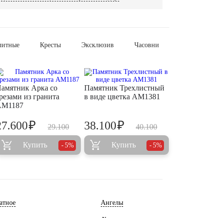
литные
Кресты
Эксклюзив
Часовни
амятник Арка со
Памятник Трехлистный
резами из гранита
в виде цветка AM1381
AM1187
₽
₽
27.600
38.100
29.100
40.100
Купить
Купить
5%
5%
атное
Ангелы