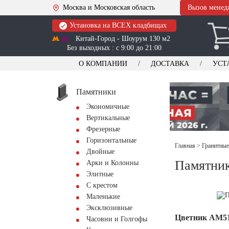
Москва и Московская область
Вызов менед
Установка на ВСЕХ кладбищах
Китай-Город - Шоурум 130 м2
Без выходных : с 9:00 до 21:00
О КОМПАНИИ
ДОСТАВКА
УСТ
Памятники
Экономичные
Вертикальные
Фрезерные
Горизонтальные
Главная
>
Гранитные
Двойные
Памятник
Арки и Колонны
Элитные
С крестом
Маленькие
Эксклюзивные
Цветник АМ5
Часовни и Голгофы