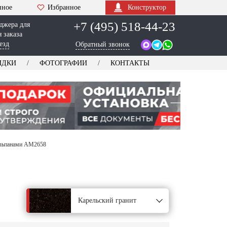
нное
Избранное
Конструктор
+7 (495) 518-44-23
джера для
 заказа
езд
Обратный звонок
ИДКИ
ФОТОГРАФИИ
КОНТАКТЫ
юльпанами AM2658
Карельский гранит