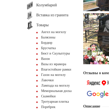
Колумбарий
Вставка из гранита
Товары
Ангел на могилу
Балясины
Бордюр
Брусчатка
Бюст и Скульптуры
Вазон
Вазы из мрамора
Влагостойкие рамки
Отзывы о ком
Газон на могилу
Лавочки
Лампада на могилу
Мемориальная доска
Скамейки
Тротуарная плитка
Описание
Поребрик