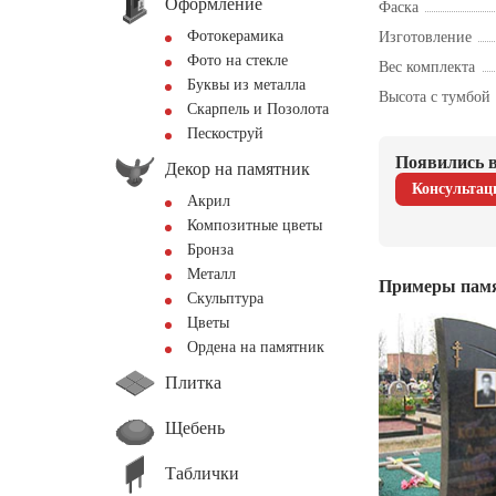
Оформление
Фаска
Фотокерамика
Изготовление
Фото на стекле
Вес комплекта
Буквы из металла
Высота с тумбой
Скарпель и Позолота
Пескоструй
Появились в
Декор на памятник
Консультац
Акрил
Композитные цветы
Бронза
Металл
Примеры пам
Скульптура
Цветы
Ордена на памятник
Плитка
Щебень
Таблички