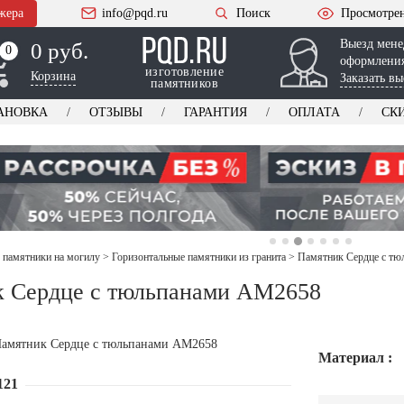
жера
info@pqd.ru
Поиск
Просмотре
Выезд мене
0 руб.
0
0
оформления
изготовление
Корзина
Заказать вы
памятников
АНОВКА
ОТЗЫВЫ
ГАРАНТИЯ
ОПЛАТА
СК
 памятники на могилу
>
Горизонтальные памятники из гранита
>
Памятник Сердце с т
 Сердце с тюльпанами AM2658
Материал :
121