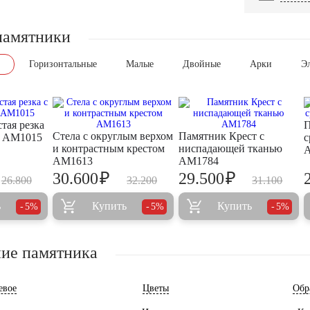
памятники
Горизонтальные
Малые
Двойные
Арки
Э
тая резка
П
Стела с округлым верхом
Памятник Крест с
ю AM1015
с
и контрастным крестом
ниспадающей тканью
AM1613
AM1784
₽
₽
30.600
29.500
26.800
32.200
31.100
ь
Купить
Купить
5%
5%
5%
ие памятника
евое
Цветы
Обр