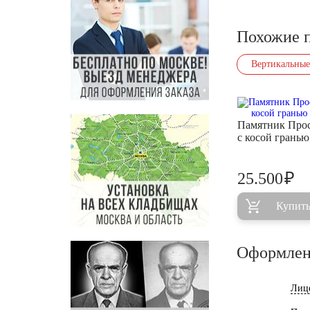
Похожие 
Вертикальные
Памятник Прос
с косой грань
₽
25.500
Купит
Оформлен
Лиц