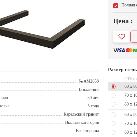
Полная 
Цена :
Размер стел
СТЕЛ
№ AM2658
60 x 8
В наличии
70 x 1
риал
30 лет
80 x 1
новка
3 года
Карельский гранит
60 x 8
Высшая категория
70 x 1
Все стороны
80 x 1