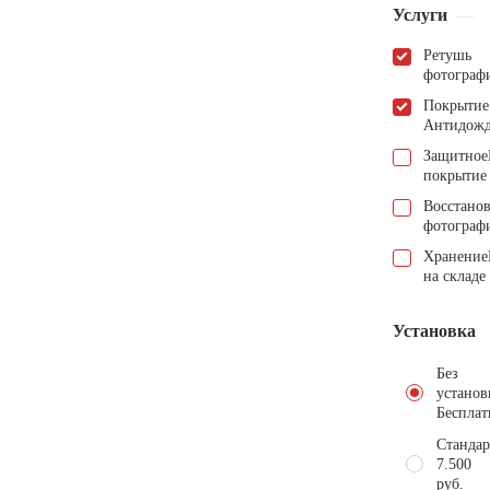
Услуги
Ретушь
фотограф
Покрытие
Антидож
Защитное
покрытие
Восстано
фотограф
Хранение
на складе
Установка
Без
установ
Бесплат
Стандар
7.500
руб.