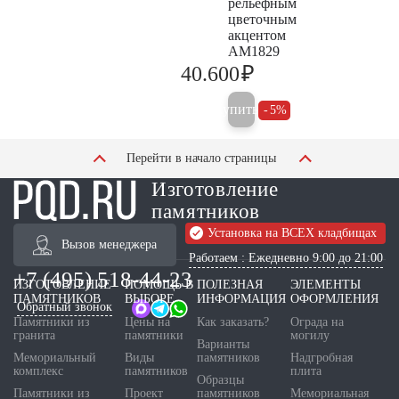
рельефным
цветочным
акцентом
AM1829
₽
40.600
42.700
Купить
5%
Перейти в начало страницы
Изготовление
памятников
Установка на ВСЕХ кладбищах
Вызов менеджера
Работаем : Ежедневно 9:00 до 21:00
+7 (495) 518-44-23
ИЗГОТОВЛЕНИЕ
ПОМОЩЬ В
ПОЛЕЗНАЯ
ЭЛЕМЕНТЫ
ПАМЯТНИКОВ
ВЫБОРЕ
ИНФОРМАЦИЯ
ОФОРМЛЕНИЯ
Обратный звонок
Памятники из
Цены на
Как заказать?
Ограда на
гранита
памятники
могилу
Варианты
Мемориальный
Виды
памятников
Надгробная
комплекс
памятников
плита
Образцы
Памятники из
Проект
памятников
Мемориальная