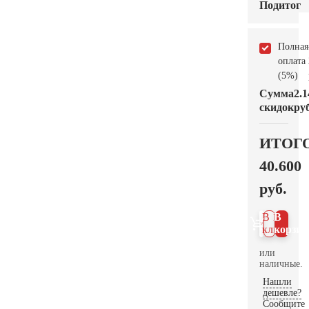
Подитог
Полная
оплата
(5%)
Сумма
2.1
скидок
руб
ИТОГ
40.600
руб.
В 1
В
клик
корзин
или
наличные.
Нашли
дешевле?
Сообщите