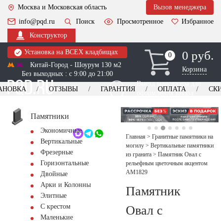
Москва и Московская область
Вызов менеджера
info@pqd.ru
Поиск
Просмотренное
Избранное
Конструктор
Установка на ВСЕХ кладбищах
0 руб.
0
0
Китай-Город - Шоурум 130 м2
Корзина
Без выходных : с 9:00 до 21:00
Выезд менеджера для
АНОВКА
ОТЗЫВЫ
ГАРАНТИЯ
ОПЛАТА
СК
оформления заказа
изготовление
Заказать выезд
памятников
+7 (495) 518-44-23
Памятники
Экономичные
Обратный звонок
Главная
>
Гранитные памятники на
Вертикальные
могилу
>
Вертикальные памятники
Фрезерные
из гранита
>
Памятник Овал с
Горизонтальные
рельефным цветочным акцентом
AM1829
Двойные
Арки и Колонны
Памятник
Элитные
С крестом
Овал с
Маленькие