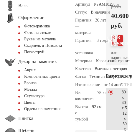
Артикул
№ AM1829
руб.
Вазы
Статус
В наличии
40.600
Оформление
Гарантия
30 лет
руб.
Фотокерамика
—
материал
Фото на стекле
В 1
В
Буквы из металла
Гарантия
3 года
клик
корзин
Скарпель и Позолота
—
Пескоструй
или
установка
наличные.
Материал
Карельский гранит
Декор на памятник
Качество
Высшая категория
Акрил
Размер сте
Композитные цветы
Фаска
Техническая (1-10 мм.)
Бронза
СТЕ
Изготовление
от 14 дней
Металл
80
Вес
78 кг.
Скульптура
x
комплекта
Цветы
40
Высота
92 см.
x 5
Ордена на памятник
с
12
Плитка
x
тумбой
50
x
Щебень