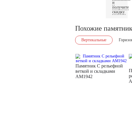
и
получите
скидку.
Похожие памятни
Вертикальные
Горизо
Памятник С рельефной
П
веткой и складками
р
AM1942
A