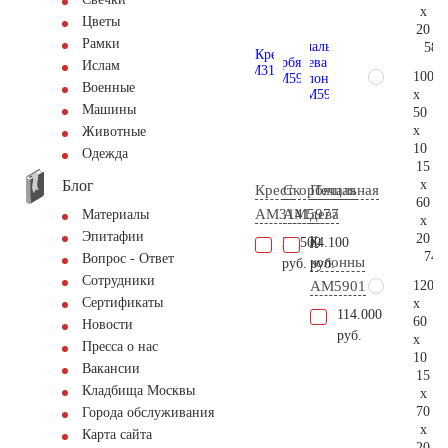
x
Цветы
20
Рамки
58.
Ислам
100
Военные
x
Машины
50
x
Животные
10
Одежда
15
Блог
x
Крест
Скорбящая
Печальная
60
AM3141
AM5977
дева
Материалы
x
Эпитафии
у
20
24.500
64.100
74.
Вопрос - Ответ
колонны
руб.
руб.
Сотрудники
120
AM5901
Сертификаты
x
114.000
60
Новости
руб.
x
Пресса о нас
10
Вакансии
15
Кладбища Москвы
x
70
Города обслуживания
x
Карта сайта
20