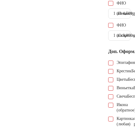
ФИО
1 шт.
(Пескостр
4.500 
ФИО
1 шт.
(Скарпель
9.000 
Доп. Оформ
Эпитафия
Крестик
Б
Цветы
Бес
Виньетка
Свеча
Бес
Икона
(обратное
Картинка
(любая)