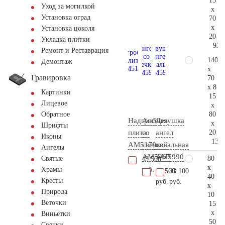
15
Уход за могилкой
x
Установка оград
70
x
Установка цоколя
20
Укладка плитки
92.
Ремонт и Реставрация
140
Демонтаж
x
Гравировка
70
x 8
Картинки
15
Лицевое
x
80
Обратное
Надгробная
Ангел
Девушка
x
Шрифты
20
плита
со
ангел
Иконы
132.
AM5170
свечкой
печальная
Ангелы
AM5969
AM5990
80
Святые
43.500
x
руб.
Храмы
14.500
43.100
40
Кресты
руб.
руб.
x
Природа
10
Веточки
15
x
Виньетки
50
Свечки