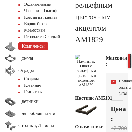
рельефным
Эксклюзивные
Часовни и Голгофы
цветочным
Кресты из гранита
Европейские
акцентом
Мраморные
Готовые со Скидкой
AM1829
Комплексы
Материал
Цоколя
:
Ограды
Сварная
Полная
Кованная
оплата
Гранитная
(5%)
Цветник АМ5101
Цветники
Цена
Надгробная плита
:
Столики, Лавочки
О памятнике
42.700