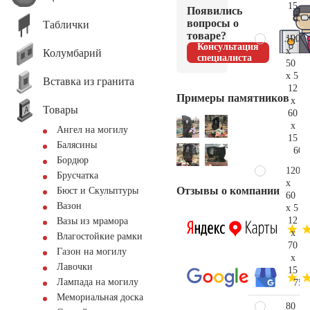
15
Появились
42.
вопросы о
Таблички
товаре?
100
Консультация
x
Колумбарий
специалиста
50
x 5
Вставка из гранита
12
Примеры памятников
x
Товары
60
x
Ангел на могилу
15
Балясины
60.
Бордюр
120
Брусчатка
x
Отзывы о компании
Бюст и Скульптуры
60
Вазон
x 5
12
Вазы из мрамора
x
Влагостойкие рамки
70
Газон на могилу
x
Лавочки
15
Лампада на могилу
75.
Мемориальная доска
80