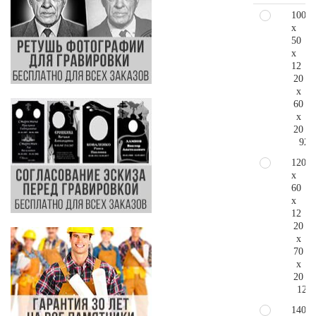
100
x
50
x
12
20
x
60
x
20
92.
120
x
60
x
12
20
x
70
x
20
120.
140