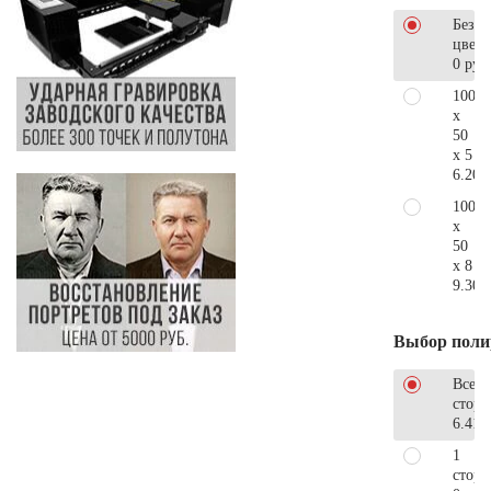
Без
цветн
0 руб
100
x
50
x 5
6.200
100
x
50
x 8
9.300
Выбор поли
Все
стор
6.410
1
сторо