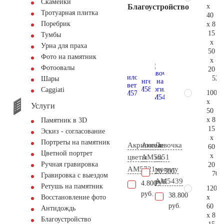
Скамейки
x
Благоустройство
Тротуарная плитка
40
Поребрик
x 8
15
Тумбы
x
Урна для праха
50
Фото на памятник
x
Фотоовалы
20
52.
Шары
Сaggiati
100
x
Услуги
50
x 8
Памятник в 3D
15
Эскиз - согласование
x
Портреты на памятник
Акриловые
Ангел
Лавочка
60
Цветной портрет
x
цветы
AM5851
на
Ручная гравировка
20
AM5721
могилу
20.300
70.
Гравировка с выездом
AM5439
руб.
4.800
Ретушь на памятник
120
руб.
38.800
x
Восстановление фото
руб.
60
Антидождь
x 8
Благоустройство