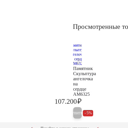
Просмотренные т
Памятник
Скульптура
ангелочка
на
сердце
AM6325
₽
107.200
112.800
Купить
5%