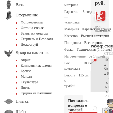
руб.
Вазы
материал
Гарантия
3 года
В 1
В
Оформление
—
клик
корзин
установка
Фотокерамика
или
Фото на стекле
Материал
Карельский гранит
наличные.
Буквы из металла
Качество
Высшая категория
Скарпель и Позолота
Полировка
Все стороны
Пескоструй
Размер сте
Фаска
Техническая (1-10 мм.)
Декор на памятник
СТЕ
Изготовление
от 14 дней
100
Акрил
Вес
180 кг.
x
Композитные цветы
комплекта
50
Бронза
x 8
Высота
115 см.
Металл
15
с
Скульптура
x
тумбой
60
Цветы
x
Ордена на памятник
20
Появились
113.
Плитка
вопросы о
120
товаре?
Щебень
x