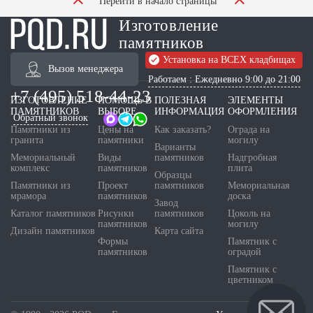
Перейти в начало страницы
Изготовление
памятников
Установка на ВСЕХ кладбищах
Вызов менеджера
Работаем : Ежедневно 9:00 до 21:00
+7 (495) 518-44-23
ИЗГОТОВЛЕНИЕ
ПОМОЩЬ В
ПОЛЕЗНАЯ
ЭЛЕМЕНТЫ
ПАМЯТНИКОВ
ВЫБОРЕ
ИНФОРМАЦИЯ
ОФОРМЛЕНИЯ
Обратный звонок
Памятники из
Цены на
Как заказать?
Ограда на
гранита
памятники
могилу
Варианты
Мемориальный
Виды
памятников
Надгробная
комплекс
памятников
плита
Образцы
Памятники из
Проект
памятников
Мемориальная
мрамора
памятников
доска
Завод
Каталог памятников
Рисунки
памятников
Цоколь на
памятников
могилу
Дизайн памятников
Карта сайта
Формы
Памятник с
памятников
оградой
Памятник с
цветником