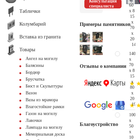
Консультация
60
специалиста
Таблички
x 8
15
x
Колумбарий
Примеры памятников
70
x
Вставка из гранита
20
143.
Товары
140
Ангел на могилу
x
70
Балясины
Отзывы о компании
x 8
Бордюр
15
Брусчатка
x
Бюст и Скульптуры
80
x
Вазон
20
Вазы из мрамора
192.
Влагостойкие рамки
Газон на могилу
100
x
Лавочки
Благоустройство
50
Лампада на могилу
x
Мемориальная доска
10