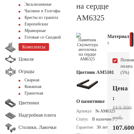
на сердце
Эксклюзивные
Часовни и Голгофы
AM6325
Кресты из гранита
Европейские
Мраморные
Материал
Готовые со Скидкой
:
Комплексы
Цоколя
Полная
оплата
Ограды
Цветник АМ5101
(5%)
Сварная
Цена
Кованная
Гранитная
:
О памятнике
Цветники
113.300
Артикул
№ AM6325
Надгробная плита
руб.
Статус
В наличии
107.600
Столики, Лавочки
Гарантия
30 лет
—