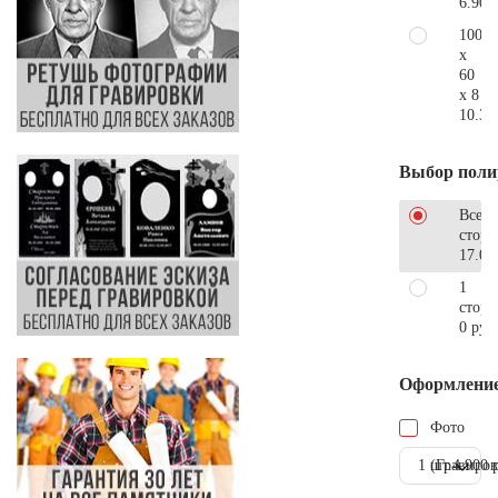
6.900
100
x
60
x 8
10.30
Выбор поли
Все
стор
17.00
1
сторо
0 руб
Оформлени
Фото
1 шт.
(Гравиров
4.900 