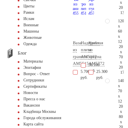
x
Цветы
20
Рамки
134.
Ислам
120
Военные
x
60
Машины
x
Животные
12
Ваза
Надгробная
Крест
Одежда
20
из
плита
из
x
Блог
гранита
AM5162
чугуна
70
Материалы
x
AM5515
AM5772
36.100
20
Эпитафии
руб.
5.700
25.300
171.
Вопрос - Ответ
руб.
руб.
Сотрудники
140
x
Сертификаты
70
Новости
x
Пресса о нас
12
Вакансии
20
x
Кладбища Москвы
80
Города обслуживания
x
Карта сайта
20