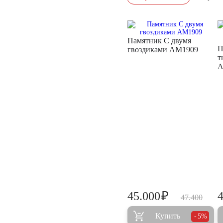
Памятник С двумя
П
гвоздиками AM1909
т
A
₽
45.000
47.400
Купить
5%