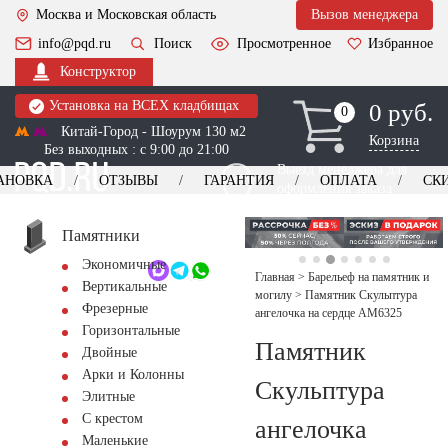
Москва и Московская область
Вызов менеджера
info@pqd.ru
Поиск
Просмотренное
Избранное
Конструктор
Установка на ВСЕХ кладбищах
0 руб.
0
0
Китай-Город - Шоурум 130 м2
Корзина
Без выходных : с 9:00 до 21:00
Выезд менеджера для
АНОВКА
ОТЗЫВЫ
ГАРАНТИЯ
ОПЛАТА
СК
оформления заказа
изготовление
Заказать выезд
памятников
+7 (495) 518-44-23
Памятники
Экономичные
Обратный звонок
Главная
>
Барельеф на памятник и
Вертикальные
могилу
>
Памятник Скульптура
Фрезерные
ангелочка на сердце AM6325
Горизонтальные
Памятник
Двойные
Арки и Колонны
Скульптура
Элитные
С крестом
ангелочка
Маленькие