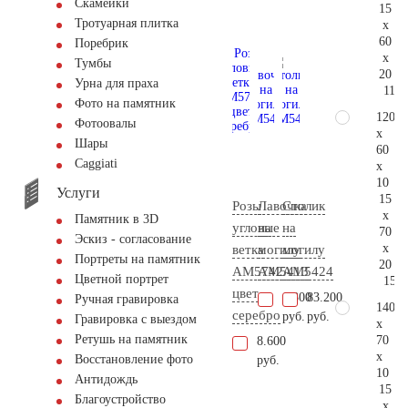
Скамейки
15
Тротуарная плитка
x
60
Поребрик
x
Тумбы
20
Урна для праха
116.
Фото на памятник
120
Фотоовалы
x
Шары
60
Сaggiati
x
10
Услуги
15
Розы
Лавочка
Столик
x
Памятник в 3D
угловые
на
на
70
Эскиз - согласование
x
ветка
могилу
могилу
Портреты на памятник
20
AM5742
AM5413
AM5424
Цветной портрет
150.
цвет
6.300
83.200
Ручная гравировка
140
серебро
руб.
руб.
Гравировка с выездом
x
Ретушь на памятник
70
8.600
x
Восстановление фото
руб.
10
Антидождь
15
Благоустройство
x