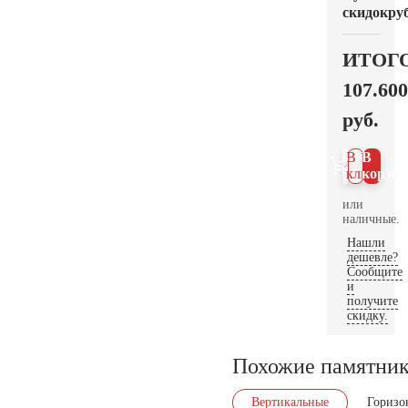
скидок
руб
ИТОГ
107.600
руб.
В 1
В
клик
корзин
или
наличные.
Нашли
дешевле?
Сообщите
и
получите
скидку.
Похожие памятни
Вертикальные
Горизо