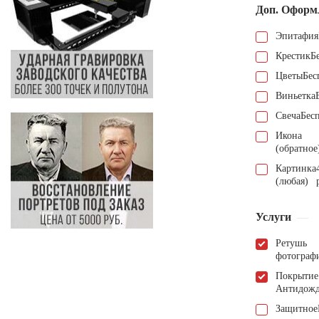
Доп. Оформ
Эпитафия
Крестик
Б
Цветы
Бес
Виньетка
Свеча
Бес
Икона
(обратное
Картинка
(любая)
Услуги
Ретушь
фотограф
Покрытие
Антидож
Защитное