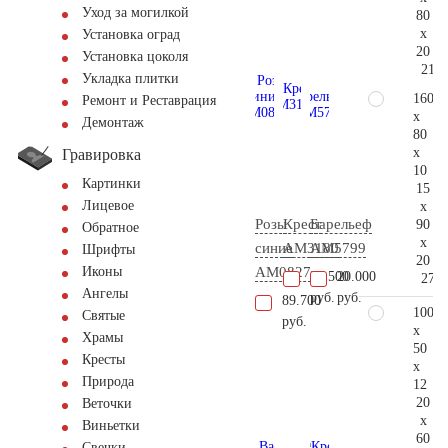
Уход за могилкой
80
x
Установка оград
20
Установка цоколя
211.
Укладка плитки
160
Ремонт и Реставрация
x
Демонтаж
80
x
Гравировка
10
Картинки
15
Лицевое
x
Розы
Крест
Барельеф
90
Обратное
x
синие
AM3180
AM5799
Шрифты
20
AM0827
Иконы
23.500
20.000
276.
Ангелы
руб.
руб.
89.700
100
Святые
руб.
x
Храмы
50
Кресты
x
Природа
12
20
Веточки
x
Виньетки
60
Свечки