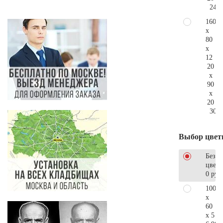
240.
160
x
80
x
12
20
x
90
x
20
304.
Выбор цвет
Без
цветн
0 руб
100
x
60
x 5