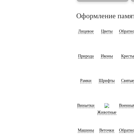
Оформление памя
Лицевое
Цветы
Обратно
Природа
Иконы
Кресты
Рамки
Шрифты
Святые
Виньетки
Военны
Животные
Машины
Веточки
Обратно