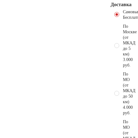
Доставка
Самовы
Бесплат
По
Москве
(от
МКАД
до 5
км)
3.000
руб.
По
МО
(от
МКАД
до 50
км)
4.000
руб.
По
МО
(от