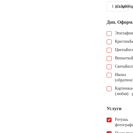
1 шт.
(Скарпель
9.000 
Доп. Оформ
Эпитафия
Крестик
Б
Цветы
Бес
Виньетка
Свеча
Бес
Икона
(обратное
Картинка
(любая)
Услуги
Ретушь
фотограф