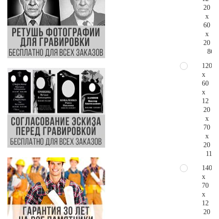
20
x
60
x
20
86.
120
x
60
x
12
20
x
70
x
20
113.
140
x
70
x
12
20