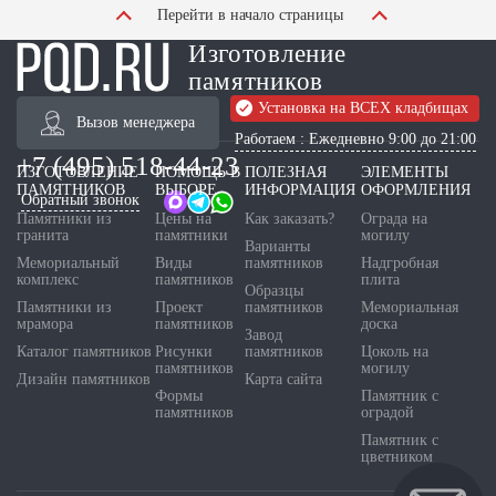
Перейти в начало страницы
Изготовление
памятников
Установка на ВСЕХ кладбищах
Вызов менеджера
Работаем : Ежедневно 9:00 до 21:00
+7 (495) 518-44-23
ИЗГОТОВЛЕНИЕ
ПОМОЩЬ В
ПОЛЕЗНАЯ
ЭЛЕМЕНТЫ
ПАМЯТНИКОВ
ВЫБОРЕ
ИНФОРМАЦИЯ
ОФОРМЛЕНИЯ
Обратный звонок
Памятники из
Цены на
Как заказать?
Ограда на
гранита
памятники
могилу
Варианты
Мемориальный
Виды
памятников
Надгробная
комплекс
памятников
плита
Образцы
Памятники из
Проект
памятников
Мемориальная
мрамора
памятников
доска
Завод
Каталог памятников
Рисунки
памятников
Цоколь на
памятников
могилу
Дизайн памятников
Карта сайта
Формы
Памятник с
памятников
оградой
Памятник с
цветником