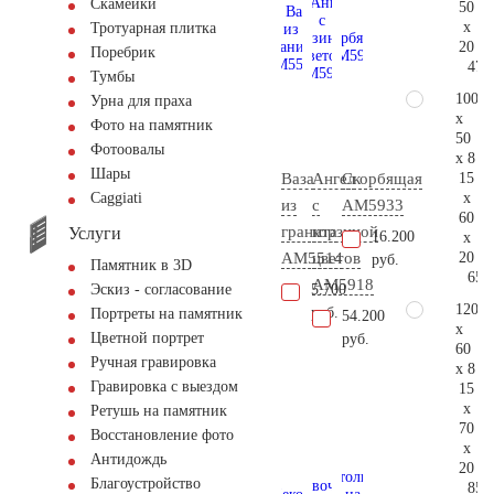
Скамейки
50
x
Тротуарная плитка
20
Поребрик
47.
Тумбы
100
Урна для праха
x
Фото на памятник
50
Фотоовалы
x 8
Шары
15
Ваза
Ангел
Скорбящая
x
Сaggiati
из
с
AM5933
60
гранита
корзиной
Услуги
16.200
x
20
AM5514
цветов
руб.
Памятник в 3D
65.
AM5918
5.700
Эскиз - согласование
120
руб.
Портреты на памятник
54.200
x
Цветной портрет
руб.
60
Ручная гравировка
x 8
Гравировка с выездом
15
x
Ретушь на памятник
70
Восстановление фото
x
Антидождь
20
Благоустройство
85.