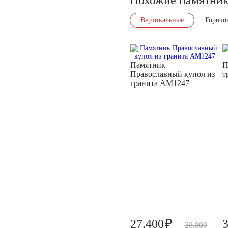
Вертикальные
Горизо
Памятник
П
Православный купол из
т
гранита AM1247
₽
27.400
28.800