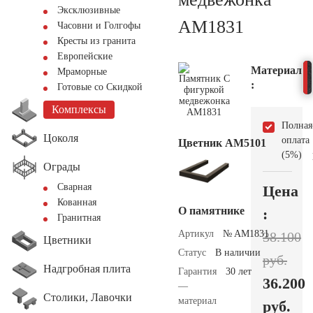
Эксклюзивные
AM1831
Часовни и Голгофы
Кресты из гранита
Европейские
Материал
Мраморные
:
Готовые со Скидкой
Комплексы
Полная
Цоколя
оплата
Цветник АМ5101
(5%)
Ограды
Сварная
Цена
Кованная
О памятнике
:
Гранитная
Артикул
№ AM1831
38.100
Цветники
Статус
В наличии
руб.
Надгробная плита
Гарантия
30 лет
36.200
—
Столики, Лавочки
материал
руб.