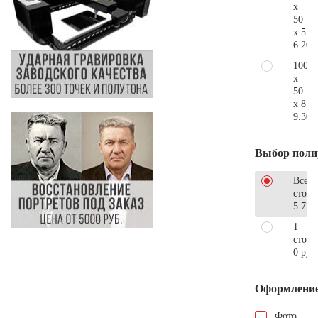
x
50
x 5
6.200
100
x
50
x 8
9.300
Выбор поли
Все
стор
5.720
1
сторо
0 руб
Оформлени
Фото