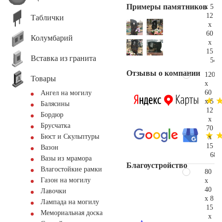
Примеры памятников
x 5
12
Таблички
x
60
Колумбарий
x
15
Вставка из гранита
54.
Отзывы о компании
120
Товары
x
60
Ангел на могилу
x 5
Балясины
12
Бордюр
x
Брусчатка
70
Бюст и Скульптуры
x
15
Вазон
68.
Вазы из мрамора
Благоустройство
Влагостойкие рамки
80
Газон на могилу
x
40
Лавочки
x 8
Лампада на могилу
15
Мемориальная доска
x