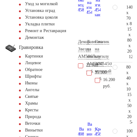
Уход за могилкой
140
Установка оград
x
Установка цоколя
70
x 8
Укладка плитки
15
Ремонт и Реставрация
x
Демонтаж
80
Декор
Лавочка
Столик
x
Гравировка
Звезда
на
на
20
AM5867
могилу
могилу
Картинки
124.
Лицевое
AM5432
AM5450
22.600
80
Обратное
кованый
руб.
35.300
x
Шрифты
40
руб.
16.200
Иконы
x
руб.
10
Ангелы
15
Святые
x
Храмы
50
Кресты
x
20
Природа
54.
Веточки
Виньетки
100
x
Свечки