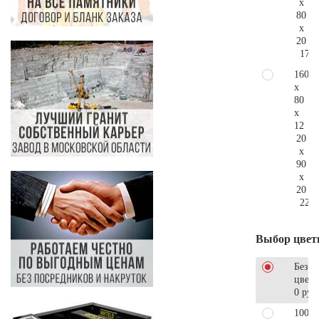
x
80
x
20
173.
160
x
80
x
12
20
x
90
x
20
227.
Выбор цвет
Без
цветн
0 руб
100