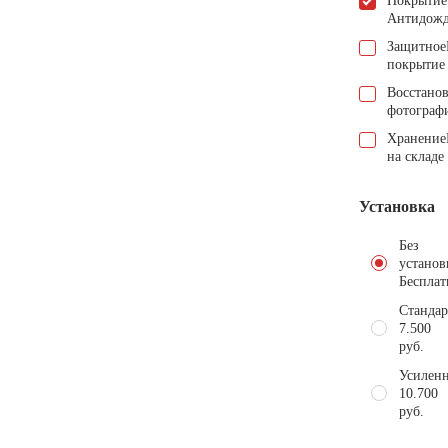
Покрытие
Антидож
Защитное
покрытие
Восстано
фотограф
Хранение
на складе
Установка
Без
установ
Бесплат
Стандар
7.500
руб.
Усиленн
10.700
руб.