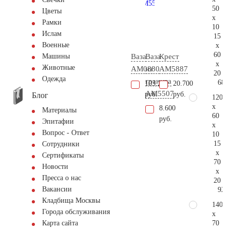
50
Цветы
x
Рамки
10
Ислам
15
Военные
x
60
Ваза
Ваза
Крест
Машины
x
Животные
AM0880
из
AM5887
20
Одежда
гранита
68.
103.200
20.700
AM5507
руб.
руб.
Блог
120
x
8.600
Материалы
60
руб.
Эпитафии
x
Вопрос - Ответ
10
15
Сотрудники
x
Сертификаты
70
Новости
x
Пресса о нас
20
Вакансии
92.
Кладбища Москвы
140
Города обслуживания
x
70
Карта сайта