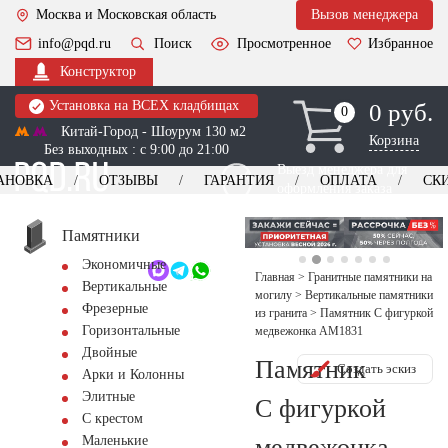
Москва и Московская область
Вызов менеджера
info@pqd.ru
Поиск
Просмотренное
Избранное
Конструктор
Установка на ВСЕХ кладбищах
0 руб.
0
0
Китай-Город - Шоурум 130 м2
Корзина
Без выходных : с 9:00 до 21:00
Выезд менеджера для
АНОВКА
ОТЗЫВЫ
ГАРАНТИЯ
ОПЛАТА
СК
оформления заказа
изготовление
Заказать выезд
памятников
+7 (495) 518-44-23
Памятники
Экономичные
Обратный звонок
Главная
>
Гранитные памятники на
Вертикальные
могилу
>
Вертикальные памятники
Фрезерные
из гранита
>
Памятник С фигуркой
Горизонтальные
медвежонка AM1831
Двойные
Памятник
Создать эскиз
Арки и Колонны
Элитные
С фигуркой
С крестом
медвежонка
Маленькие