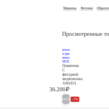
Машины
Веточки
Обратно
Просмотренные т
Памятник
С
фигуркой
медвежонка
AM1831
₽
36.200
38.100
Купить
5%