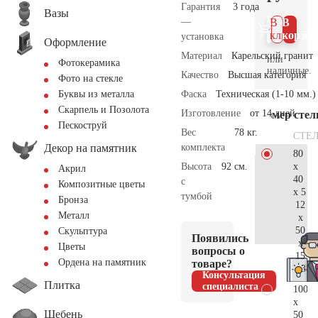
Гарантия
3 года
Вазы
—
В 1
В
клик
корзин
установка
Оформление
Материал
Карельский гранит
или
Фотокерамика
наличные.
Качество
Высшая категория
Фото на стекле
Фаска
Техническая (1-10 мм.)
Буквы из металла
Скарпель и Позолота
Изготовление
от 14 дней
Размер сте
Пескоструй
Вес
78 кг.
СТЕ
Декор на памятник
комплекта
80
x
Высота
92 см.
Акрил
40
с
Композитные цветы
x 5
тумбой
Бронза
12
Металл
x
50
Скульптура
Появились
x
Цветы
вопросы о
15
Ордена на памятник
товаре?
38.
Консультация
Плитка
специалиста
100
x
Щебень
50