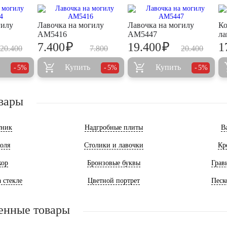
гилу
Лавочка на могилу
Лавочка на могилу
Ко
AM5416
AM5447
ла
₽
₽
7.400
19.400
1
20.400
7.800
20.400
Купить
Купить
5%
5%
5%
вары
тник
Надгробные плиты
В
оля
Столики и лавочки
Кр
кор
Бронзовые буквы
Грав
 стекле
Цветной портрет
Песк
енные товары