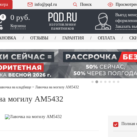
жера
info@pqd.ru
Поиск
Просмотре
Выезд мене
0 руб.
0
0
оформления
изготовление
Корзина
Заказать вы
памятников
АНОВКА
ОТЗЫВЫ
ГАРАНТИЯ
ОПЛАТА
СК
лавочка на кладбище
>
Лавочка на могилу AM5432
на могилу AM5432
Полная 