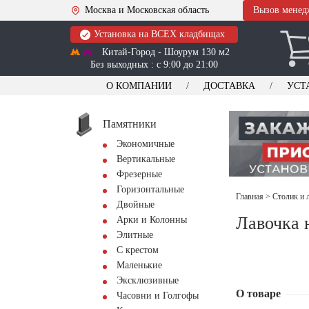
Москва и Московская область
Вызов менед
Установка на ВСЕХ кладбищах
Китай-Город - Шоурум 130 м2
Без выходных : с 9:00 до 21:00
О КОМПАНИИ
ДОСТАВКА
УСТ
Памятники
Экономичные
Вертикальные
Фрезерные
Горизонтальные
Главная
>
Столик и 
Двойные
Лавочка 
Арки и Колонны
Элитные
С крестом
Маленькие
Эксклюзивные
О товаре
Часовни и Голгофы