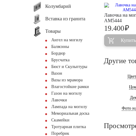
Колумбарий
Лавочка на мо
Вставка из гранита
AM5444
₽
19.400
Товары
Ангел на могилу
Купить
Балясины
Бордюр
Другие то
Брусчатка
Бюст и Скульптуры
Вазон
Цве
Вазы из мрамора
Влагостойкие рамки
Цок
Газон на могилу
Де
Лавочки
Лампада на могилу
Фото на
Мемориальная доска
Скамейки
Просмотр
Тротуарная плитка
Поребрик