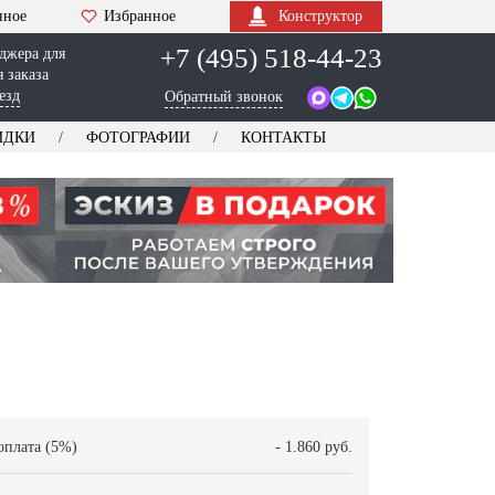
нное
Избранное
Конструктор
+7 (495) 518-44-23
джера для
 заказа
езд
Обратный звонок
ИДКИ
ФОТОГРАФИИ
КОНТАКТЫ
оплата (5%)
- 1.860 руб.