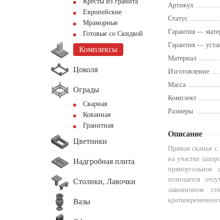
Кресты из гранита
Артикул
Европейские
Статус
Мраморные
Гарантия — мате
Готовые со Скидкой
Гарантия — уста
Комплексы
Материал
Цоколя
Изготовление
Масса
Ограды
Комплект
Сварная
Размеры
Кованная
Гранитная
Описание
Цветники
Прямая скамья с
на участке захо
Надгробная плита
прямоугольное
отличается отс
Столики, Лавочки
лаконичном ст
кратковременног
Вазы