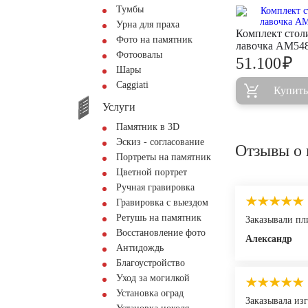
Тумбы
Урна для праха
Комплект стол
Фото на памятник
лавочка AM54
Фотоовалы
₽
51.100
Шары
Сaggiati
Купить
Услуги
Памятник в 3D
Эскиз - согласование
Отзывы о 
Портреты на памятник
Цветной портрет
Ручная гравировка
Гравировка с выездом
Ретушь на памятник
Заказывали пли
Восстановление фото
Александр
Антидождь
Благоустройство
Уход за могилкой
Установка оград
Заказывала из