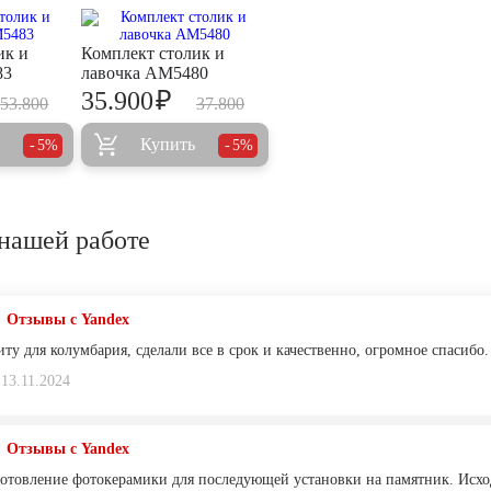
ик и
Комплект столик и
83
лавочка AM5480
₽
35.900
53.800
37.800
Купить
5%
5%
нашей работе
Отзывы с Yandex
ту для колумбария, сделали все в срок и качественно, огромное спасибо.
13.11.2024
Отзывы с Yandex
готовление фотокерамики для последующей установки на памятник. Исход