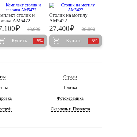
мплект столик и
Столик на могилу
вочка АМ5472
AM5422
₽
₽
7.100
27.400
18.000
28.800
Купить
Купить
5%
5%
азы
Ограды
есты
Плитка
ировка
Фотокерамика
оструй
Скарпель и Позолота