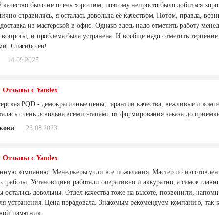
её качество было не очень хорошим, поэтому непросто было добиться хор
ично справились, я осталась довольна её качеством. Потом, правда, воз
 доставка из мастерской в офис. Однако здесь надо отметить работу ме
 вопросы, и проблема была устранена. И вообще надо отметить терпение
ми. Спасибо ей!
14.09.2025
Отзывы с Yandex
терская PQD - демократичные цены, гарантии качества, вежливые и комп
сталась очень довольна всеми этапами от формирования заказа до приём
кова
23.08.2023
Отзывы с Yandex
нную компанию. Менеджеры учли все пожелания. Мастер по изготовлению
с работы. Установщики работали оперативно и аккуратно, а самое главн
ы остались довольны. Отдел качества тоже на высоте, позвонили, напом
для устранения. Цена порадовала. Знакомым рекомендуем компанию, так
овой памятник