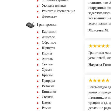
Установка цоколя
понятно, что 
Укладка плитки
сотрудники отл
Ремонт и Реставрация
задерживалась
Демонтаж
все возникшие
всеми клиента
Гравировка
Моисеева М.
Картинки
Лицевое
Обратное
Шрифты
Гранитная мас
Иконы
установкой, о
Ангелы
Святые
Надежда Голи
Храмы
Кресты
Природа
Веточки
Рекомендую да
Виньетки
камня и процес
Свечки
памятника и м
Цветы
трещин и тд, 
Рамки
делали не ряд