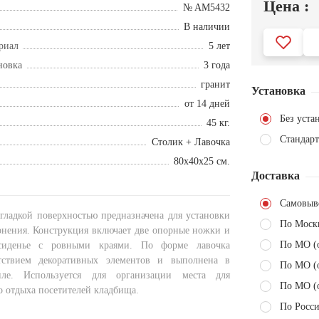
Цена :
№ AM5432
В наличии
риал
5 лет
новка
3 года
гранит
Установка
от 14 дней
Без уста
45 кг.
Стандарт
Столик + Лавочка
80x40x25 см.
Доставка
Самовыв
 гладкой поверхностью предназначена для установки
По Моск
ронения. Конструкция включает две опорные ножки и
По МО (
 сиденье с ровными краями. По форме лавочка
утствием декоративных элементов и выполнена в
По МО (
иле. Используется для организации места для
По МО (
о отдыха посетителей кладбища.
По Росси