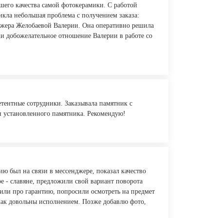
ошего качества самой фотокерамики. С работой
никла небольшая проблема с получением заказа:
неджера Желобаевой Валерии. Она оперативно решила
 и добожелательное отношение Валерии в работе со
етентные сотрудники. Заказывала памятник с
ки установленного памятника. Рекомендую!
 был на связи в мессенджере, показал качество
ое - славяне, предложили свой вариант поворота
нили про гарантию, попросили осмотреть на предмет
 как довольны исполнением. Позже добавлю фото,