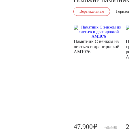
Вертикальные
Горизо
Памятник С венком из
П
листьев и драпировкой
г
AM1976
р
A
₽
47.900
50.400