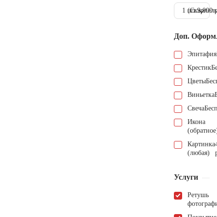
1 шт.
(Скарпель
9.000 
Доп. Оформ
Эпитафия
Крестик
Б
Цветы
Бес
Виньетка
Свеча
Бес
Икона
(обратное
Картинка
(любая)
Услуги
Ретушь
фотограф