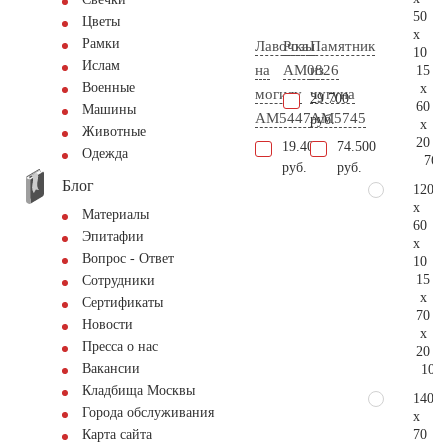
50
Цветы
x
Рамки
Лавочка
Розы
Памятник
10
Ислам
на
AM0826
из
15
Военные
x
могилу
чугуна
29.700
60
Машины
AM5447
AM5745
руб.
x
Животные
20
19.400
74.500
Одежда
76.
руб.
руб.
Блог
120
x
Материалы
60
Эпитафии
x
Вопрос - Ответ
10
15
Сотрудники
x
Сертификаты
70
Новости
x
Пресса о нас
20
Вакансии
101.
Кладбища Москвы
140
Города обслуживания
x
70
Карта сайта