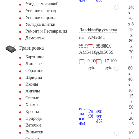
Уход за могилкой
140
Установка оград
x
Установка цоколя
70
x 8
Укладка плитки
15
Лавочка
Цветы
Брусчатка
Ремонт и Реставрация
x
на
AM5841
на
Демонтаж
80
могилу
могилу
18.400
x
Гравировка
20
AM5418
AM5659
руб.
Картинки
135.
9.100
17.100
Лицевое
руб.
руб.
80
Обратное
x
Шрифты
40
Иконы
x
10
Ангелы
15
Святые
x
Храмы
50
Кресты
x
20
Природа
60.
Веточки
Виньетки
100
x
Свечки