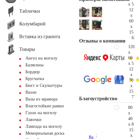
x 5
12
Таблички
x
60
Колумбарий
x
15
Вставка из гранита
62.
Отзывы о компании
120
Товары
x
60
Ангел на могилу
x 5
Балясины
12
Бордюр
x
Брусчатка
70
Бюст и Скульптуры
x
15
Вазон
77.
Благоустройство
Вазы из мрамора
Влагостойкие рамки
80
Газон на могилу
x
40
Лавочки
x 8
Лампада на могилу
15
Мемориальная доска
x