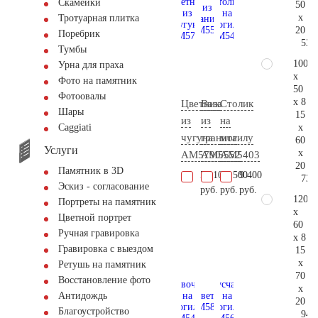
Скамейки
50
x
Тротуарная плитка
20
Поребрик
53.
Тумбы
100
Урна для праха
x
Фото на памятник
50
Фотоовалы
x 8
Цветник
Ваза
Столик
Шары
15
из
из
на
x
Сaggiati
чугуна
гранита
могилу
60
Услуги
x
AM5790
AM5552
AM5403
20
Памятник в 3D
59.100
12.500
9.400
73.
Эскиз - согласование
руб.
руб.
руб.
120
Портреты на памятник
x
Цветной портрет
60
Ручная гравировка
x 8
Гравировка с выездом
15
x
Ретушь на памятник
70
Восстановление фото
x
Антидождь
20
Благоустройство
94.