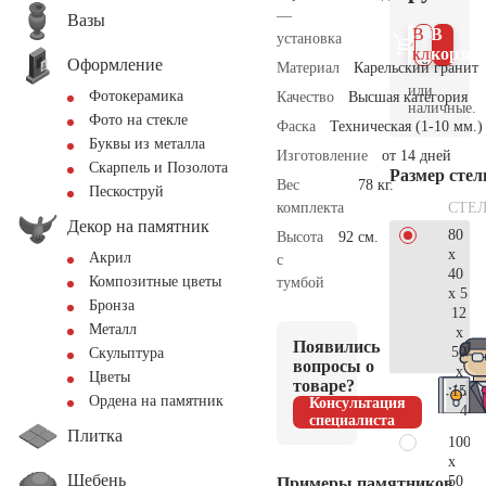
—
Вазы
В 1
В
установка
клик
корзин
Оформление
Материал
Карельский гранит
или
Фотокерамика
Качество
Высшая категория
наличные.
Фото на стекле
Фаска
Техническая (1-10 мм.)
Буквы из металла
Изготовление
от 14 дней
Скарпель и Позолота
Размер сте
Вес
78 кг.
Пескоструй
СТЕ
комплекта
Декор на памятник
80
Высота
92 см.
x
Акрил
с
40
Композитные цветы
тумбой
x 5
Бронза
12
Металл
x
Появились
50
Скульптура
вопросы о
x
Цветы
товаре?
15
Ордена на памятник
Консультация
44.
специалиста
Плитка
100
x
Щебень
50
Примеры памятников