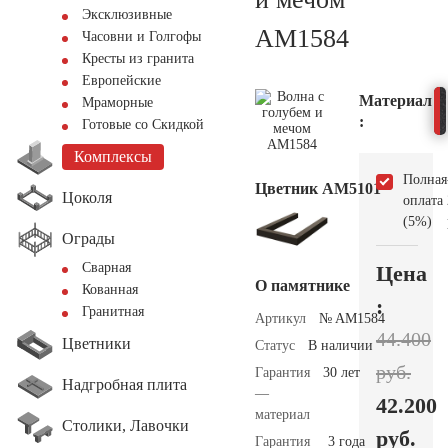
Эксклюзивные
AM1584
Часовни и Голгофы
Кресты из гранита
Европейские
Материал
Мраморные
:
Готовые со Скидкой
Комплексы
Полная
Цветник АМ5101
Цоколя
оплата
(5%)
Ограды
Сварная
Цена
О памятнике
Кованная
:
Гранитная
Артикул
№ AM1584
44.400
Цветники
Статус
В наличии
руб.
Гарантия
30 лет
Надгробная плита
—
42.200
материал
Столики, Лавочки
руб.
Гарантия
3 года