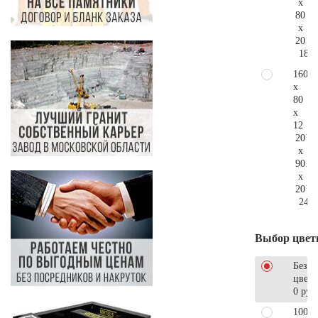
x
80
x
20
184.
160
x
80
x
12
20
x
90
x
20
240.
Выбор цвет
Без
цветн
0 руб
100