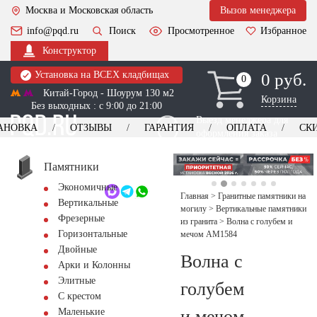
Москва и Московская область
Вызов менеджера
info@pqd.ru
Поиск
Просмотренное
Избранное
Конструктор
Установка на ВСЕХ кладбищах
0 руб.
0
0
Китай-Город - Шоурум 130 м2
Корзина
Без выходных : с 9:00 до 21:00
Выезд менеджера для
АНОВКА
ОТЗЫВЫ
ГАРАНТИЯ
ОПЛАТА
СК
оформления заказа
изготовление
Заказать выезд
памятников
+7 (495) 518-44-23
Памятники
Экономичные
Обратный звонок
Главная
>
Гранитные памятники на
Вертикальные
могилу
>
Вертикальные памятники
Фрезерные
из гранита
>
Волна с голубем и
Горизонтальные
мечом AM1584
Двойные
Волна с
Арки и Колонны
Элитные
голубем
С крестом
и мечом
Маленькие