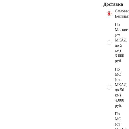
Доставка
Самовы
Бесплат
По
Москве
(от
МКАД
до 5
км)
3.000
руб.
По
МО
(от
МКАД
до 50
км)
4.000
руб.
По
МО
(от