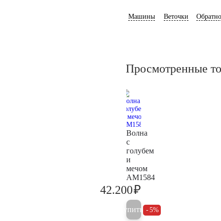
Машины
Веточки
Обратно
Просмотренные т
Волна
с
голубем
и
мечом
AM1584
₽
42.200
44.400
Купить
5%