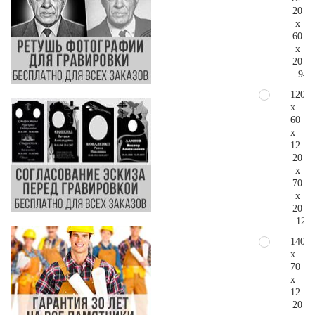
20
x
60
x
20
94.
120
x
60
x
12
20
x
70
x
20
123.
140
x
70
x
12
20