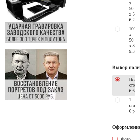
x
50
x 5
6.200
100
x
50
x 8
9.300
Выбор поли
Все
стор
6.660
1
сторо
0 руб
Оформлени
Фото