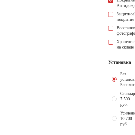
Покрытие
Антидож
Защитное
покрытие
Восстано
фотограф
Хранение
на складе
Установка
Без
установ
Бесплат
Стандар
7.500
руб.
Усиленн
10.700
руб.