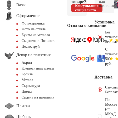
товаре?
или
Вазы
наличные.
Консультация
специалиста
Оформление
Установка
Фотокерамика
Отзывы о компании
Фото на стекле
Без
Буквы из металла
установ
Скарпель и Позолота
Бесплат
Пескоструй
С
установ
Декор на памятник
500
Акрил
руб.
Композитные цветы
Бронза
Доставка
Металл
Скульптура
Самовы
Цветы
Бесплат
Ордена на памятник
По
Москве
Плитка
(от
МКАД
Щебень