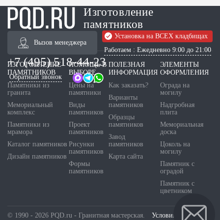
Изготовление
памятников
Установка на ВСЕХ кладбищах
Вызов менеджера
Работаем : Ежедневно 9:00 до 21:00
+7 (495) 518-44-23
ИЗГОТОВЛЕНИЕ
ПОМОЩЬ В
ПОЛЕЗНАЯ
ЭЛЕМЕНТЫ
ПАМЯТНИКОВ
ВЫБОРЕ
ИНФОРМАЦИЯ
ОФОРМЛЕНИЯ
Обратный звонок
Памятники из
Цены на
Как заказать?
Ограда на
гранита
памятники
могилу
Варианты
Мемориальный
Виды
памятников
Надгробная
комплекс
памятников
плита
Образцы
Памятники из
Проект
памятников
Мемориальная
мрамора
памятников
доска
Завод
Каталог памятников
Рисунки
памятников
Цоколь на
памятников
могилу
Дизайн памятников
Карта сайта
Формы
Памятник с
памятников
оградой
Памятник с
цветником
© 1990 - 2026 PQD.ru - Гранитная мастерская.
Условия