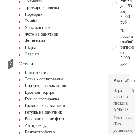
МКАД
Скамейки
до 150
Тротуарная плитка
км)
Поребрик
7.000
Тумбы
руб.
Урна для праха
По
Фото на памятник
России
Фотоовалы
(любой
регион)
Шары
от
Сaggiati
5.000
Услуги
руб.
Памятник в 3D
Эскиз - согласование
Вы выбра
Портреты на памятник
Пара
9
Цветной портрет
красных
Ручная гравировка
гвоздик
Гравировка с выездом
AM5712
Ретушь на памятник
Установка
Восстановление фото
(Без
Антидождь
установки)
Благоустройство