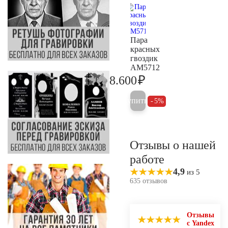
Пара
красных
гвоздик
AM5712
₽
8.600
9.000
Купить
5%
Отзывы о нашей
работе
4,9
из 5
635 отзывов
Отзывы
с Yandex