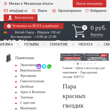
Москва и Московская область
Вызов менеджера
info@pqd.ru
Поиск
Просмотренное
Избранное
Конструктор
Установка на ВСЕХ кладбищах
0 руб.
0
0
Китай-Город - Шоурум 130 м2
Корзина
Без выходных : с 9:00 до 21:00
Выезд менеджера для
АНОВКА
ОТЗЫВЫ
ГАРАНТИЯ
ОПЛАТА
СК
оформления заказа
изготовление
Заказать выезд
памятников
+7 (495) 518-44-23
Памятники
Экономичные
Обратный звонок
Главная
>
Декор и аксессуары для
Вертикальные
памятников
>
Пара красных
Фрезерные
гвоздик AM5712
Горизонтальные
Пара
Двойные
Арки и Колонны
красных
Элитные
С крестом
гвоздик
Маленькие