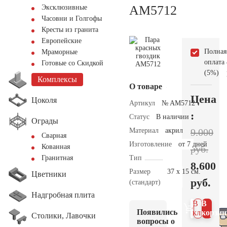
AM5712
Эксклюзивные
Часовни и Голгофы
Кресты из гранита
Европейские
Полная
Мраморные
оплата
Готовые со Скидкой
(5%)
Комплексы
О товаре
Цена
Цоколя
Артикул
№ AM5712
:
Статус
В наличии
Ограды
Материал
акрил
9.000
Сварная
Изготовление
от 7 дней
Кованная
руб.
Тип
Гранитная
8.600
Размер
37 х 15 см.
Цветники
руб.
(стандарт)
Надгробная плита
В 1
В
Появились
клик
корзин
Столики, Лавочки
вопросы о