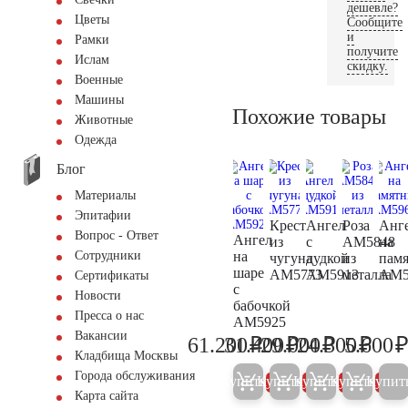
дешевле?
Цветы
Сообщите
и
Рамки
получите
Ислам
скидку.
Военные
Машины
Похожие товары
Животные
Одежда
Блог
Материалы
Эпитафии
Крест
Ангел
Роза
Анг
Вопрос - Ответ
Ангел
из
с
AM5848
на
на
Сотрудники
чугуна
дудкой
из
пам
шаре
AM5773
AM5913
металла
AM5
Сертификаты
с
Новости
бабочкой
Пресса о нас
AM5925
Вакансии
₽
₽
₽
₽
61.200
31.400
29.000
24.300
5.600
64.400
33.100
30.500
25.60
Кладбища Москвы
Города обслуживания
Купить
Купить
Купить
Купить
Купит
5%
5%
5%
5%
Карта сайта