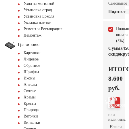
Самовывоз
Уход за могилкой
Установка оград
Подитог
Установка цоколя
Укладка плитки
Полная
Ремонт и Реставрация
оплата
Демонтаж
(5%)
Гравировка
Сумма
45
Картинки
скидок
руб
Лицевое
Обратное
ИТОГ
Шрифты
8.600
Иконы
Ангелы
руб.
Святые
Храмы
В 1
В
Кресты
клик
корзин
Природа
или
Веточки
наличные.
Виньетки
Нашли
Свечки