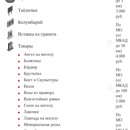
до 5
км)
Таблички
3.000
руб.
Колумбарий
По
МО
Вставка из гранита
(от
МКАД
Товары
до 50
км)
Ангел на могилу
4.000
Балясины
руб.
Бордюр
По
Брусчатка
МО
Бюст и Скульптуры
(от
МКАД
Вазон
до 100
Вазы из мрамора
км)
Влагостойкие рамки
5.000
Газон на могилу
руб.
Лавочки
По
Лампада на могилу
МО
Мемориальная доска
(от