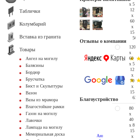
x 5
12
Таблички
x
60
Колумбарий
x
15
Вставка из гранита
50.
Отзывы о компании
120
Товары
x
60
Ангел на могилу
x 5
Балясины
12
Бордюр
x
Брусчатка
70
Бюст и Скульптуры
x
15
Вазон
63.
Благоустройство
Вазы из мрамора
Влагостойкие рамки
80
Газон на могилу
x
40
Лавочки
x 8
Лампада на могилу
15
Мемориальная доска
x