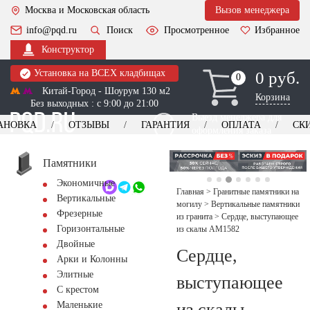
Москва и Московская область
Вызов менеджера
info@pqd.ru
Поиск
Просмотренное
Избранное
Конструктор
Установка на ВСЕХ кладбищах
0 руб.
0
0
Китай-Город - Шоурум 130 м2
Корзина
Без выходных : с 9:00 до 21:00
Выезд менеджера для
АНОВКА
ОТЗЫВЫ
ГАРАНТИЯ
ОПЛАТА
СК
оформления заказа
изготовление
Заказать выезд
памятников
+7 (495) 518-44-23
Памятники
Экономичные
Обратный звонок
Главная
>
Гранитные памятники на
Вертикальные
могилу
>
Вертикальные памятники
Фрезерные
из гранита
>
Сердце, выступающее
Горизонтальные
из скалы AM1582
Двойные
Сердце,
Арки и Колонны
Элитные
выступающее
С крестом
из скалы
Маленькие