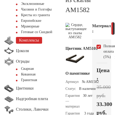
Эксклюзивные
AM1582
Часовни и Голгофы
Кресты из гранита
Европейские
Материал
Мраморные
:
Готовые со Скидкой
Комплексы
Полная
Цветник АМ5101
Цоколя
оплата
(5%)
Ограды
Сварная
Цена
О памятнике
Кованная
:
Гранитная
Артикул
№ AM1582
35.000
Цветники
Статус
В наличии
руб.
Гарантия
30 лет
Надгробная плита
—
33.300
материал
Столики, Лавочки
руб.
Гарантия
3 года