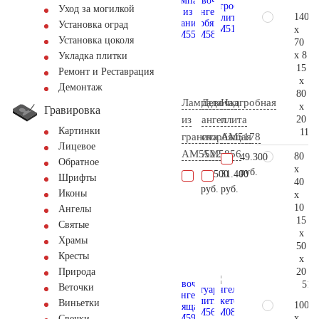
Уход за могилкой
140
Установка оград
x
Установка цоколя
70
x 8
Укладка плитки
15
Ремонт и Реставрация
x
Демонтаж
80
Лампада
Девочка
Надгробная
x
Гравировка
20
из
ангел
плита
Картинки
119.
гранита
скорбящая
AM5178
Лицевое
AM5522
AM5856
80
49.300
Обратное
x
руб.
10.500
31.400
Шрифты
40
руб.
руб.
Иконы
x
10
Ангелы
15
Святые
x
Храмы
50
Кресты
x
20
Природа
51.
Веточки
Виньетки
100
x
Свечки