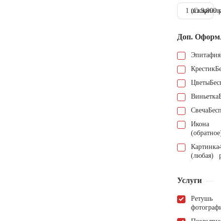
1 шт.
(Скарпель
9.000 
Доп. Оформ
Эпитафия
Крестик
Б
Цветы
Бес
Виньетка
Свеча
Бес
Икона
(обратное
Картинка
(любая)
Услуги
Ретушь
фотограф