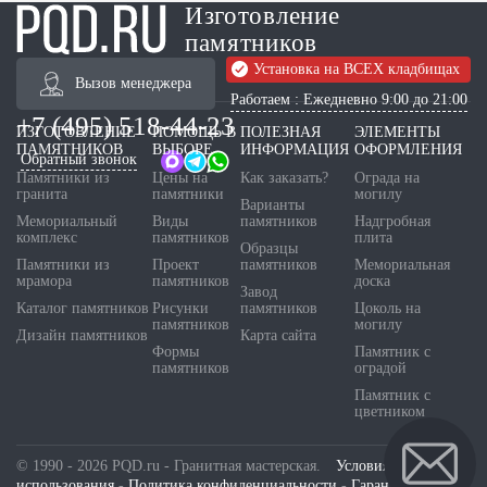
Изготовление
памятников
Установка на ВСЕХ кладбищах
Вызов менеджера
Работаем : Ежедневно 9:00 до 21:00
+7 (495) 518-44-23
ИЗГОТОВЛЕНИЕ
ПОМОЩЬ В
ПОЛЕЗНАЯ
ЭЛЕМЕНТЫ
ПАМЯТНИКОВ
ВЫБОРЕ
ИНФОРМАЦИЯ
ОФОРМЛЕНИЯ
Обратный звонок
Памятники из
Цены на
Как заказать?
Ограда на
гранита
памятники
могилу
Варианты
Мемориальный
Виды
памятников
Надгробная
комплекс
памятников
плита
Образцы
Памятники из
Проект
памятников
Мемориальная
мрамора
памятников
доска
Завод
Каталог памятников
Рисунки
памятников
Цоколь на
памятников
могилу
Дизайн памятников
Карта сайта
Формы
Памятник с
памятников
оградой
Памятник с
цветником
© 1990 - 2026 PQD.ru - Гранитная мастерская.
Условия
использования
-
Политика конфиденциальности
-
Гарантия и