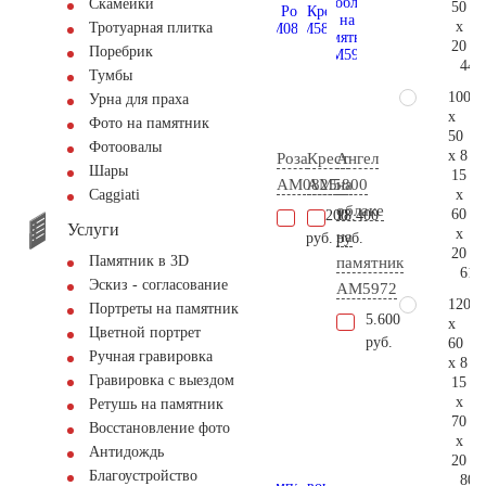
Скамейки
50
x
Тротуарная плитка
20
Поребрик
44.
Тумбы
100
Урна для праха
x
Фото на памятник
50
Фотоовалы
x 8
Роза
Крест
Ангел
Шары
15
AM0825
AM5800
на
x
Сaggiati
облаке
60
13.200
18.400
Услуги
x
на
руб.
руб.
20
Памятник в 3D
памятник
61.
Эскиз - согласование
AM5972
120
Портреты на памятник
5.600
x
Цветной портрет
руб.
60
Ручная гравировка
x 8
Гравировка с выездом
15
x
Ретушь на памятник
70
Восстановление фото
x
Антидождь
20
Благоустройство
80.