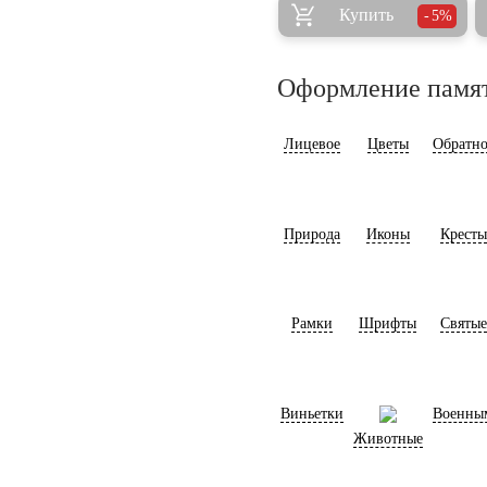
Купить
5%
Оформление памя
Лицевое
Цветы
Обратно
Природа
Иконы
Кресты
Рамки
Шрифты
Святые
Виньетки
Военны
Животные