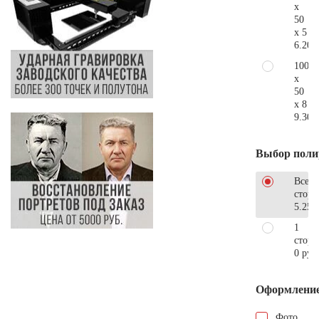
x
50
x 5
6.200
100
x
50
x 8
9.300
Выбор поли
Все
стор
5.250
1
сторо
0 руб
Оформлени
Фото