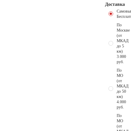
Доставка
Самовы
Бесплат
По
Москве
(от
МКАД
до 5
км)
3.000
руб.
По
МО
(от
МКАД
до 50
км)
4.000
руб.
По
МО
(от