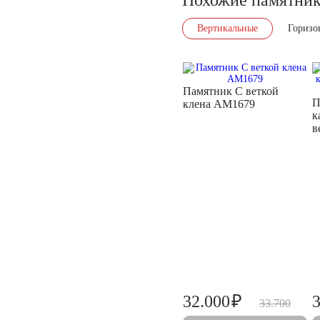
Вертикальные
Горизо
Памятник С веткой
П
клена AM1679
к
в
₽
32.000
33.700