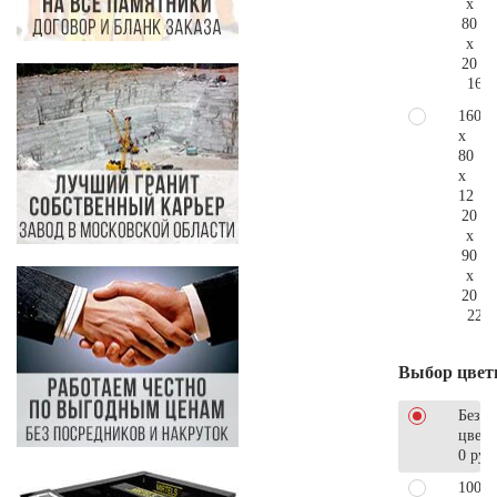
x
80
x
20
167.
160
x
80
x
12
20
x
90
x
20
221.
Выбор цвет
Без
цветн
0 руб
100