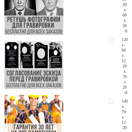
20
x
60
x
20
82.
120
x
60
x
12
20
x
70
x
20
109.
140
x
70
x
12
20