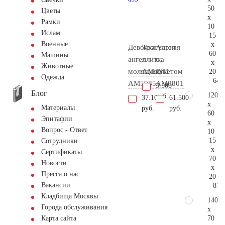
50
Цветы
x
Рамки
10
Ислам
15
Военные
x
Девочка
Тротуарная
Ангел
60
Машины
ангел
плитка
с
x
Животные
молящаяся
AM5611
букетом
20
Одежда
64.
AM5985
AM0801
3.500
Блог
120
руб.
37.100
61.500
x
Материалы
руб.
руб.
60
Эпитафии
x
Вопрос - Ответ
10
15
Сотрудники
x
Сертификаты
70
Новости
x
Пресса о нас
20
Вакансии
87.
Кладбища Москвы
140
Города обслуживания
x
70
Карта сайта