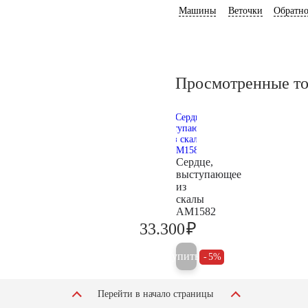
Машины
Веточки
Обратно
Просмотренные т
Сердце,
выступающее
из
скалы
AM1582
₽
33.300
35.000
Купить
5%
Перейти в начало страницы