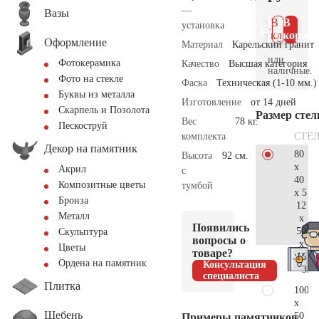
—
Вазы
В 1
В
установка
клик
корзин
Оформление
Материал
Карельский гранит
или
Фотокерамика
Качество
Высшая категория
наличные.
Фото на стекле
Фаска
Техническая (1-10 мм.)
Буквы из металла
Изготовление
от 14 дней
Скарпель и Позолота
Размер сте
Вес
78 кг.
Пескоструй
СТЕ
комплекта
Декор на памятник
80
Высота
92 см.
x
Акрил
с
40
Композитные цветы
тумбой
x 5
Бронза
12
Металл
x
Появились
50
Скульптура
вопросы о
x
Цветы
товаре?
15
Ордена на памятник
Консультация
35.
специалиста
Плитка
100
x
Щебень
50
Примеры памятников