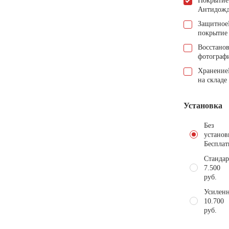
Покрытие
Антидож
Защитное
покрытие
Восстано
фотограф
Хранение
на складе
Установка
Без
установ
Бесплат
Стандар
7.500
руб.
Усиленн
10.700
руб.