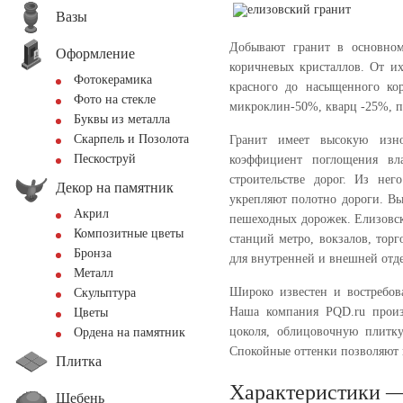
Вазы
Добывают гранит в основном
Оформление
коричневых кристаллов. От их
Фотокерамика
красного до насыщенного кор
Фото на стекле
микроклин-50%, кварц -25%, п
Буквы из металла
Скарпель и Позолота
Гранит имеет высокую изно
Пескоструй
коэффициент поглощения вл
строительстве дорог. Из не
Декор на памятник
укрепляют полотно дороги. В
Акрил
пешеходных дорожек. Елизовс
Композитные цветы
станций метро, вокзалов, торг
Бронза
для внутренней и внешней отд
Металл
Широко известен и востребов
Скульптура
Наша компания PQD.ru произ
Цветы
цоколя, облицовочную плитк
Ордена на памятник
Спокойные оттенки позволяют 
Плитка
Характеристики —
Щебень