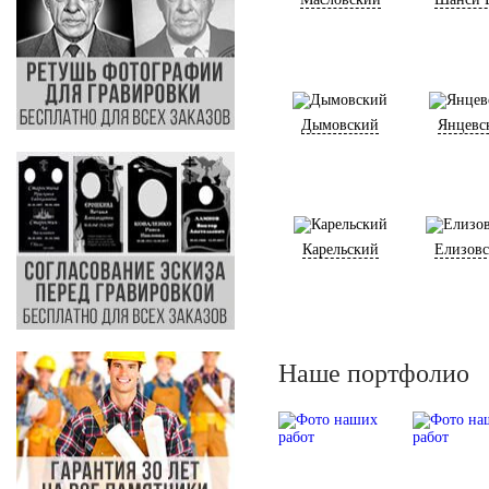
Дымовский
Янцевс
Карельский
Елизов
Наше портфолио