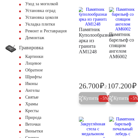
Уход за могилкой
Установка оград
Установка цоколя
Укладка плитки
Памятник
Ремонт и Реставрация
Памятник
Куполообразная
Демонтаж
барельеф со
арка из
спящим
гранита
Гравировка
ангелом
AM1248
AM6002
Картинки
Лицевое
Обратное
Шрифты
Иконы
₽
₽
26.700
107.200
28.100
Ангелы
Святые
Купить
Купить
5%
5
Храмы
Кресты
Природа
Веточки
Виньетки
Свечки