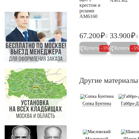
AM1502
крестом и
розами
AM6160
₽
₽
67.200
33.900
70.700
3
Купить
Купить
5%
5
Другие материалы
Сопка Бунтина
Габбро-Д
Масловский
Шанси 