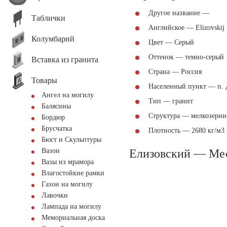
Другое название —
Таблички
Английское — Elizovskij
Колумбарий
Цвет — Серый
Оттенок — темно-серый
Вставка из гранита
Страна — Россия
Товары
Населенный пункт — п.
Ангел на могилу
Тип — гранит
Балясины
Структура — мелкозерни
Бордюр
Брусчатка
Плотность — 2680 кг/м3
Бюст и Скульптуры
Елизовский — Ме
Вазон
Вазы из мрамора
Влагостойкие рамки
Газон на могилу
Лавочки
Лампада на могилу
Мемориальная доска