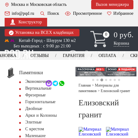
Москва и Московская область
Вызов менеджера
info@pqd.ru
Поиск
Просмотренное
Избранное
Конструктор
Установка на ВСЕХ кладбищах
0 руб.
0
0
Китай-Город - Шоурум 130 м2
Корзина
Без выходных : с 9:00 до 21:00
Выезд менеджера для
АНОВКА
ОТЗЫВЫ
ГАРАНТИЯ
ОПЛАТА
СК
оформления заказа
изготовление
Заказать выезд
памятников
+7 (495) 518-44-23
Памятники
Экономичные
Обратный звонок
Главная
>
Материалы для
Вертикальные
памятников
>
Елизовский гранит
Фрезерные
Елизовский
Горизонтальные
Двойные
гранит
Арки и Колонны
Элитные
С крестом
Маленькие