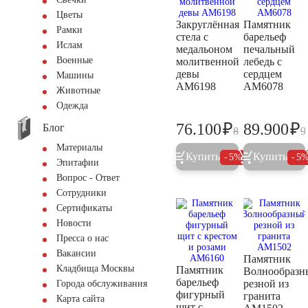
Цветы
Закруглённая
Памятник
Рамки
стела с
барельеф
Ислам
медальоном
печальный
Военные
молитвенной
лебедь с
девы
сердцем
Машины
AM6198
AM6078
Животные
Одежда
₽
₽
76.100
89.900
Блог
80.100
9
Материалы
Купить
Купить
5%
5
Эпитафии
Вопрос - Ответ
Сотрудники
Сертификаты
Новости
Пресса о нас
Вакансии
Памятник
Кладбища Москвы
Памятник
Волнообразн
барельеф
резной из
Города обслуживания
фигурный
гранита
Карта сайта
щит с