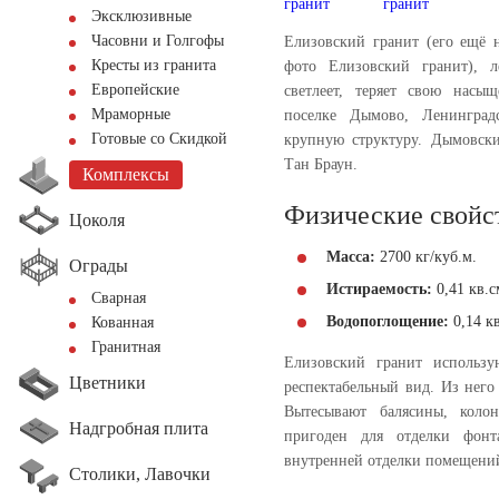
Эксклюзивные
Часовни и Голгофы
Елизовский гранит (его ещё 
Кресты из гранита
фото Елизовский гранит), л
Европейские
светлеет, теряет свою насы
Мраморные
поселке Дымово, Ленинград
Готовые со Скидкой
крупную структуру. Дымовск
Тан Браун.
Комплексы
Физические свойс
Цоколя
Масса:
2700 кг/куб.м.
Ограды
Истираемость:
0,41 кв.с
Сварная
Водопоглощение:
0,14 кв
Кованная
Гранитная
Елизовский гранит использ
Цветники
респектабельный вид. Из него
Вытесывают балясины, коло
Надгробная плита
пригоден для отделки фонт
внутренней отделки помещени
Столики, Лавочки