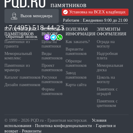
памятников
Установка на ВСЕХ кладбищах
Вызов менеджера
Работаем : Ежедневно 9:00 до 21:00
+7 (495) 518-44-23
ИЗГОТОВЛЕНИЕ
ПОМОЩЬ В
ПОЛЕЗНАЯ
ЭЛЕМЕНТЫ
ПАМЯТНИКОВ
ВЫБОРЕ
ИНФОРМАЦИЯ
ОФОРМЛЕНИЯ
Обратный звонок
Памятники из
Цены на
Как заказать?
Ограда на
гранита
памятники
могилу
Варианты
Мемориальный
Виды
памятников
Надгробная
комплекс
памятников
плита
Образцы
Памятники из
Проект
памятников
Мемориальная
мрамора
памятников
доска
Завод
Каталог памятников
Рисунки
памятников
Цоколь на
памятников
могилу
Дизайн памятников
Карта сайта
Формы
Памятник с
памятников
оградой
Памятник с
цветником
© 1990 - 2026 PQD.ru - Гранитная мастерская.
Условия
использования
-
Политика конфиденциальности
-
Гарантия и
возврат
-
Реквизиты