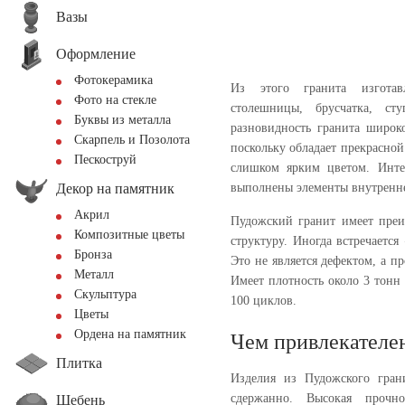
Вазы
Оформление
Фотокерамика
Из этого гранита изготав
Фото на стекле
столешницы, брусчатка, ст
Буквы из металла
разновидность гранита широк
Скарпель и Позолота
поскольку обладает прекрасной
Пескоструй
слишком ярким цветом. Интер
Декор на памятник
выполнены элементы внутренн
Акрил
Пудожский гранит имеет преи
Композитные цветы
структуру. Иногда встречается
Бронза
Это не является дефектом, а п
Металл
Имеет плотность около 3 тонн 
Скульптура
100 циклов.
Цветы
Ордена на памятник
Чем привлекателе
Плитка
Изделия из Пудожского гран
сдержанно. Высокая прочно
Щебень