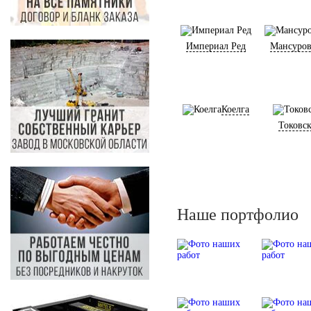
Империал Ред
Мансуров
Коелга
Токовс
Наше портфолио