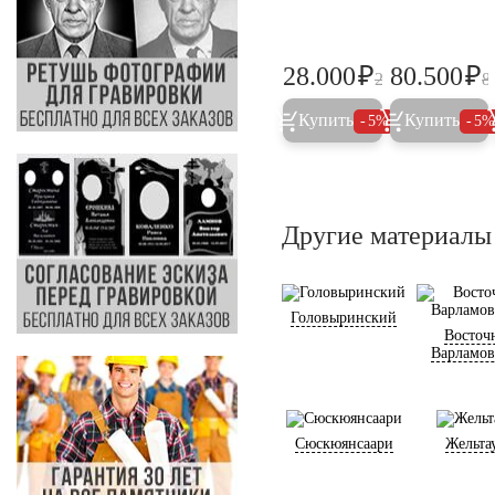
₽
₽
28.000
80.500
29.500
8
Купить
Купить
5%
5
Другие материалы
Головыринский
Восточ
Варламов
Сюскюянсаари
Жельта