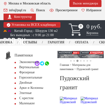
Москва и Московская область
Вызов менеджера
info@pqd.ru
Поиск
Просмотренное
Избранное
Конструктор
Установка на ВСЕХ кладбищах
0 руб.
0
0
Китай-Город - Шоурум 130 м2
Корзина
Без выходных : с 9:00 до 21:00
Выезд менеджера для
АНОВКА
ОТЗЫВЫ
ГАРАНТИЯ
ОПЛАТА
СК
оформления заказа
изготовление
Заказать выезд
памятников
+7 (495) 518-44-23
Памятники
Экономичные
Обратный звонок
Главная
>
Материалы для
Вертикальные
памятников
>
Пудожский гранит
Фрезерные
Пудожский
Горизонтальные
Двойные
гранит
Арки и Колонны
Элитные
С крестом
Маленькие