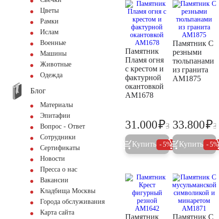
Цветы
Рамки
Ислам
Военные
Памятник С
Памятник
резными
Машины
Пламя огня
тюльпанами
Животные
с крестом и
из гранита
Одежда
фактурной
AM1875
окантовкой
Блог
AM1678
Материалы
Эпитафии
₽
₽
31.000
33.800
32.600
3
Вопрос - Ответ
Сотрудники
Купить
Купить
5%
5
Сертификаты
Новости
Пресса о нас
Вакансии
Кладбища Москвы
Города обслуживания
Карта сайта
Памятник
Памятник С