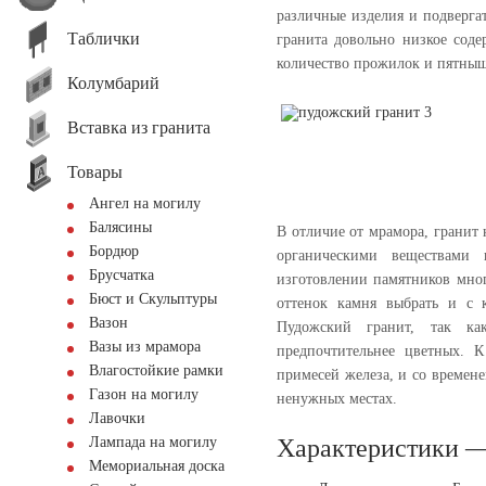
различные изделия и подвергат
Таблички
гранита довольно низкое соде
количество прожилок и пятныш
Колумбарий
Вставка из гранита
Товары
Ангел на могилу
Балясины
В отличие от мрамора, гранит 
Бордюр
органическими веществами
Брусчатка
изготовлении памятников мног
Бюст и Скульптуры
оттенок камня выбрать и с 
Вазон
Пудожский гранит, так ка
Вазы из мрамора
предпочтительнее цветных. 
Влагостойкие рамки
примесей железа, и со времене
Газон на могилу
ненужных местах.
Лавочки
Лампада на могилу
Характеристики —
Мемориальная доска