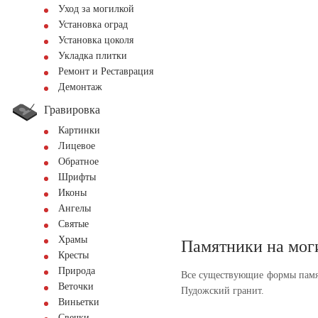
Уход за могилкой
Установка оград
Установка цоколя
Укладка плитки
Ремонт и Реставрация
Демонтаж
Гравировка
Картинки
Лицевое
Обратное
Шрифты
Иконы
Ангелы
Святые
Храмы
Памятники на мог
Кресты
Природа
Все существующие формы памя
Веточки
Пудожский гранит.
Виньетки
Свечки