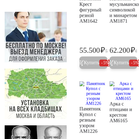
Крест
мусульманск
фигурный
символикой
резной
и минаретом
AM1642
AM1871
₽
₽
55.500
62.200
58.400
6
Купить
Купить
5%
5
Арка с
Памятник
птицами и
Купол с
крестом
резным
AM6165
узором
AM1226