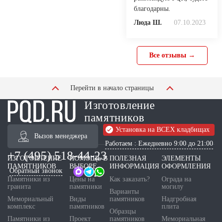
благодарны.
Люда Ш.
07.10.2023
Все отзывы →
Перейти в начало страницы
Изготовление
памятников
Установка на ВСЕХ кладбищах
Вызов менеджера
Работаем : Ежедневно 9:00 до 21:00
+7 (495) 518-44-23
ИЗГОТОВЛЕНИЕ
ПОМОЩЬ В
ПОЛЕЗНАЯ
ЭЛЕМЕНТЫ
ПАМЯТНИКОВ
ВЫБОРЕ
ИНФОРМАЦИЯ
ОФОРМЛЕНИЯ
Обратный звонок
Памятники из
Цены на
Как заказать?
Ограда на
гранита
памятники
могилу
Варианты
Мемориальный
Виды
памятников
Надгробная
комплекс
памятников
плита
Образцы
Памятники из
Проект
памятников
Мемориальная