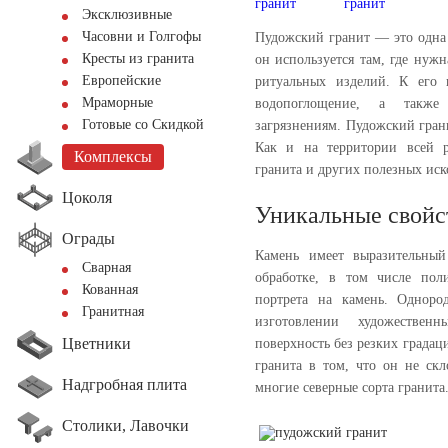
Эксклюзивные
Часовни и Голгофы
Пудожский гранит — это одна
Кресты из гранита
он используется там, где нужн
Европейские
ритуальных изделий. К его 
Мраморные
водопоглощение, а также
Готовые со Скидкой
загрязнениям. Пудожский гран
Как и на территории всей р
Комплексы
гранита и других полезных ис
Цоколя
Уникальные свойс
Ограды
Камень имеет выразительный
Сварная
обработке, в том числе пол
Кованная
портрета на камень. Одноро
Гранитная
изготовлении художествен
Цветники
поверхность без резких градац
гранита в том, что он не ск
Надгробная плита
многие северные сорта гранита
Столики, Лавочки