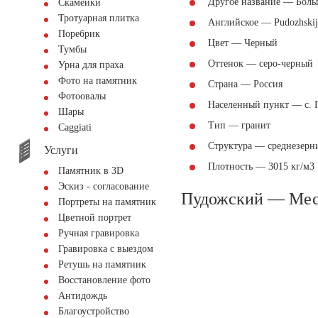
Другое название — Боль
Скамейки
Тротуарная плитка
Английское — Pudozhskij
Поребрик
Цвет — Черный
Тумбы
Оттенок — серо-черный
Урна для праха
Фото на памятник
Страна — Россия
Фотоовалы
Населенный пункт — с. 
Шары
Тип — гранит
Сaggiati
Структура — среднезерн
Услуги
Плотность — 3015 кг/м3
Памятник в 3D
Эскиз - согласование
Пудожский — Мес
Портреты на памятник
Цветной портрет
Ручная гравировка
Гравировка с выездом
Ретушь на памятник
Восстановление фото
Антидождь
Благоустройство