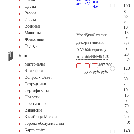
100
Цветы
x
Рамки
50
Ислам
x
Военные
10
15
Машины
Уголок
Дева
Столик
x
Животные
декоративный
в
на
60
Одежда
x
AM0715
накидке
могилу
20
Блог
кованный
AM5849
AM5429
74.
Материалы
18.100
68.400
47.300
120
Эпитафии
руб.
руб.
руб.
x
Вопрос - Ответ
60
Сотрудники
x
10
Сертификаты
15
Новости
x
Пресса о нас
70
Вакансии
x
20
Кладбища Москвы
99.
Города обслуживания
Карта сайта
140