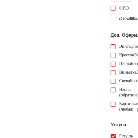
ФИО
1 шт.
(Скарпель
9.000 
Доп. Оформ
Эпитафия
Крестик
Б
Цветы
Бес
Виньетка
Свеча
Бес
Икона
(обратное
Картинка
(любая)
Услуги
Ретушь