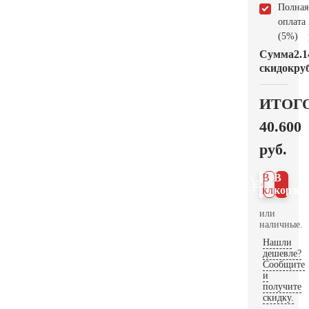
Полная
оплата
(5%)
Сумма
2.1
скидок
руб
ИТОГ
40.600
руб.
В 1
В
клик
корзин
или
наличные.
Нашли
дешевле?
Сообщите
и
получите
скидку.