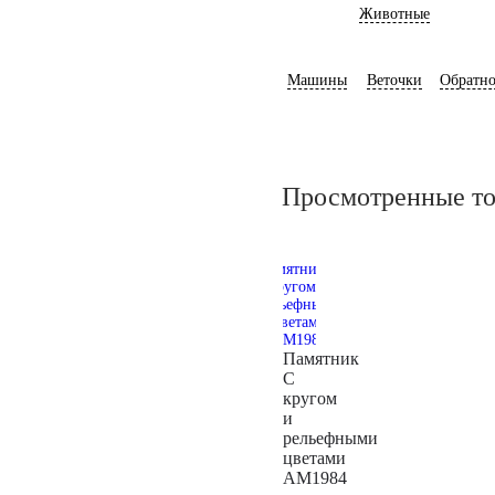
Животные
Машины
Веточки
Обратно
Просмотренные т
Памятник
С
кругом
и
рельефными
цветами
AM1984