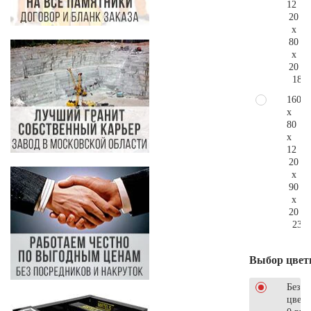
12
20
x
80
x
20
181.
160
x
80
x
12
20
x
90
x
20
236.
Выбор цвет
Без
цветн