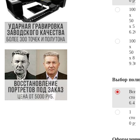
0 руб
100
x
50
x 5
6.200
100
x
50
x 8
9.300
Выбор поли
Все
стор
6.410
1
сторо
0 руб
Оформлени