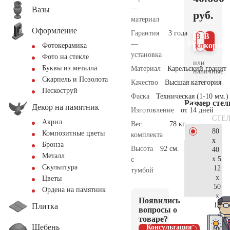
—
Вазы
руб.
материал
Оформление
Гарантия
3 года
В 1
В
—
клик
корзин
Фотокерамика
установка
Фото на стекле
или
Буквы из металла
Материал
Карельский гранит
наличные.
Скарпель и Позолота
Качество
Высшая категория
Пескоструй
Фаска
Техническая (1-10 мм.)
Размер сте
Декор на памятник
Изготовление
от 14 дней
СТЕ
Акрил
Вес
78 кг.
80
Композитные цветы
комплекта
x
Бронза
Высота
92 см.
40
Металл
x 5
с
Скульптура
12
тумбой
x
Цветы
50
Ордена на памятник
x
Появились
15
Плитка
вопросы о
42.
товаре?
Щебень
Консультация
100