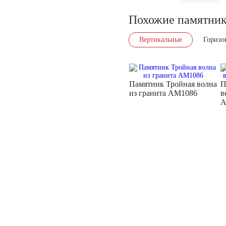
Похожие памятни
Вертикальные
Горизо
Памятник Тройная волна
П
из гранита AM1086
в
A