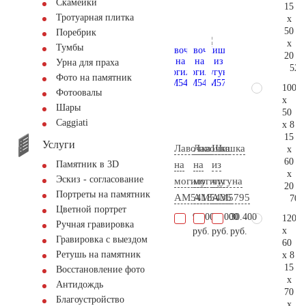
Скамейки
15
Тротуарная плитка
x
50
Поребрик
x
Тумбы
20
Урна для праха
52.
Фото на памятник
100
Фотоовалы
x
Шары
50
Сaggiati
x 8
15
Услуги
Лавочка
Лавочка
Шишка
x
60
на
на
из
Памятник в 3D
x
Эскиз - согласование
могилу
могилу
чугуна
20
Портреты на памятник
AM5418
AM5436
AM5795
70.
Цветной портрет
9.100
39.000
30.400
120
Ручная гравировка
x
руб.
руб.
руб.
Гравировка с выездом
60
Ретушь на памятник
x 8
15
Восстановление фото
x
Антидождь
70
Благоустройство
x