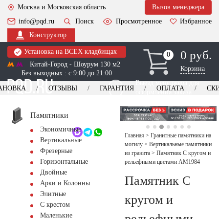
Москва и Московская область
Вызов менеджера
info@pqd.ru
Поиск
Просмотренное
Избранное
Конструктор
Установка на ВСЕХ кладбищах
0 руб.
0
0
Китай-Город - Шоурум 130 м2
Корзина
Без выходных : с 9:00 до 21:00
Выезд менеджера для
АНОВКА
ОТЗЫВЫ
ГАРАНТИЯ
ОПЛАТА
СК
оформления заказа
изготовление
Заказать выезд
памятников
+7 (495) 518-44-23
Памятники
Экономичные
Обратный звонок
Главная
>
Гранитные памятники на
Вертикальные
могилу
>
Вертикальные памятники
Фрезерные
из гранита
>
Памятник С кругом и
Горизонтальные
рельефными цветами AM1984
Двойные
Памятник С
Арки и Колонны
Элитные
кругом и
С крестом
рельефными
Маленькие