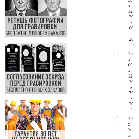
50
x
12
20
x
60
x
20
92.
120
x
60
x
12
20
x
70
x
20
120.
140
x
70
x