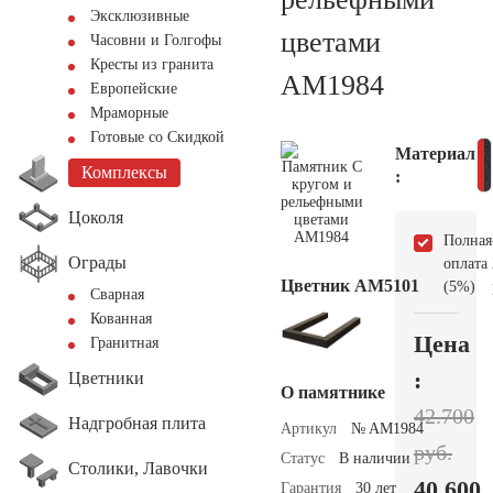
Эксклюзивные
цветами
Часовни и Голгофы
Кресты из гранита
AM1984
Европейские
Мраморные
Готовые со Скидкой
Материал
Комплексы
:
Цоколя
Полная
Ограды
оплата
Цветник АМ5101
(5%)
Сварная
Кованная
Цена
Гранитная
:
Цветники
О памятнике
42.700
Надгробная плита
Артикул
№ AM1984
руб.
Статус
В наличии
Столики, Лавочки
40.600
Гарантия
30 лет