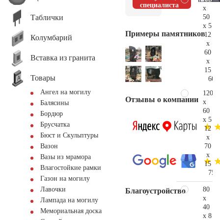
специалиста
x
Таблички
50
x 5
Примеры памятников
12
Колумбарий
x
60
Вставка из гранита
x
15
Товары
60.
Ангел на могилу
120
Отзывы о компании
x
Балясины
60
Бордюр
x 5
Брусчатка
12
Бюст и Скульптуры
x
70
Вазон
x
Вазы из мрамора
15
Влагостойкие рамки
75.
Газон на могилу
80
Лавочки
Благоустройство
x
Лампада на могилу
40
Мемориальная доска
x 8