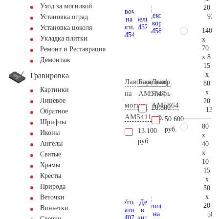
Уход за могилкой
20
92.
Установка оград
Установка цоколя
140
Укладка плитки
x
70
Ремонт и Реставрация
x 8
Демонтаж
15
x
Гравировка
Лавочка
Барельеф
Декор
80
Картинки
x
на
AM5747
Якорь
Лицевое
20
могилу
AM5864
20.800
132.
Обратное
AM5411
руб.
50.600
Шрифты
80
руб.
13.100
Иконы
x
руб.
Ангелы
40
x
Святые
10
Храмы
15
Кресты
x
Природа
50
x
Веточки
20
Виньетки
58.
Свечки