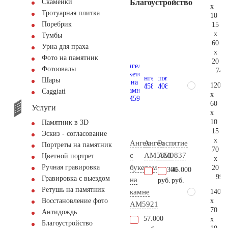
Благоустройство
Скамейки
x
Тротуарная плитка
10
Поребрик
15
x
Тумбы
60
Урна для праха
x
Фото на памятник
20
Фотоовалы
74.
Шары
120
Сaggiati
x
60
Услуги
x
10
Памятник в 3D
15
Эскиз - согласование
x
Ангел
Ангел
Распятие
Портреты на памятник
70
с
AM5851
AM0837
Цветной портрет
x
букетом
Ручная гравировка
20
20.300
46.000
99.
Гравировка с выездом
на
руб.
руб.
Ретушь на памятник
140
камне
x
Восстановление фото
AM5921
70
Антидождь
57.000
x
Благоустройство