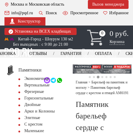
Москва и Московская область
Вызов менеджера
info@pqd.ru
Поиск
Просмотренное
Избранное
Конструктор
Установка на ВСЕХ кладбищах
0 руб.
0
0
Китай-Город - Шоурум 130 м2
Корзина
Без выходных : с 9:00 до 21:00
Выезд менеджера для
АНОВКА
ОТЗЫВЫ
ГАРАНТИЯ
ОПЛАТА
СК
оформления заказа
изготовление
Заказать выезд
памятников
+7 (495) 518-44-23
Памятники
Экономичные
Обратный звонок
Главная
>
Барельеф на памятник и
Вертикальные
могилу
>
Памятник барельеф
Фрезерные
сердце с крестом и птицей AM6191
Горизонтальные
Памятник
Двойные
Арки и Колонны
барельеф
Элитные
С крестом
сердце с
Маленькие