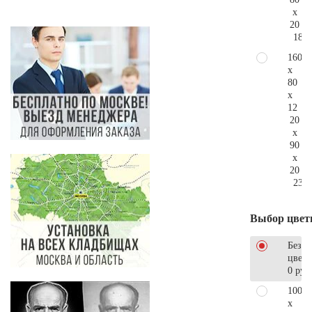
x
20
181.
160
x
80
x
12
20
x
90
x
20
237.
Выбор цвет
Без
цветн
0 руб
100
x