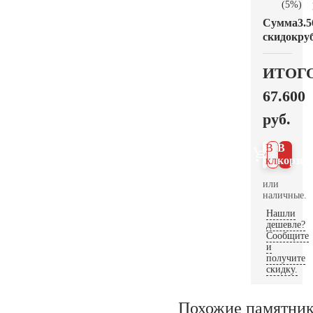
(5%)
Сумма
3.5
скидок
руб
ИТОГ
67.600
руб.
В 1
В
клик
корзин
или
наличные.
Нашли
дешевле?
Сообщите
и
получите
скидку.
Похожие памятни