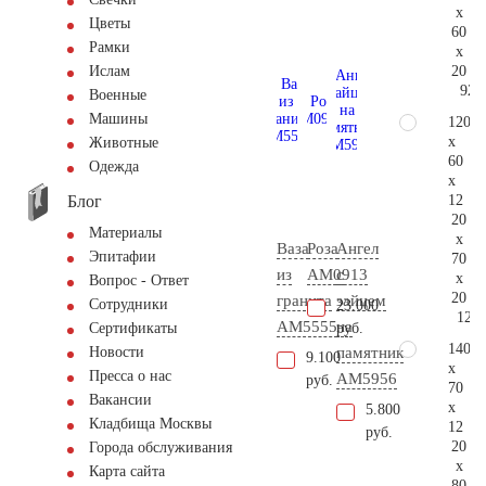
x
Цветы
60
Рамки
x
20
Ислам
92.
Военные
Машины
120
x
Животные
60
Одежда
x
Блог
12
20
Материалы
x
Ваза
Роза
Ангел
Эпитафии
70
из
AM0913
с
x
Вопрос - Ответ
20
гранита
зайцем
Сотрудники
23.000
121.
AM5555
на
руб.
Сертификаты
140
памятник
Новости
9.100
x
Пресса о нас
AM5956
руб.
70
Вакансии
x
5.800
Кладбища Москвы
12
руб.
20
Города обслуживания
x
Карта сайта
80