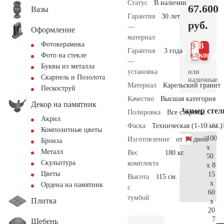
Статус
В наличии
67.600
Вазы
Гарантия
30 лет
руб.
—
Оформление
материал
Фотокерамика
В 1
В
Гарантия
3 года
клик
корзин
Фото на стекле
—
Буквы из металла
или
установка
Скарпель и Позолота
наличные.
Материал
Карельский гранит
Пескоструй
Качество
Высшая категория
Декор на памятник
Размер сте
Полировка
Все стороны
Акрил
СТЕ
Фаска
Техническая (1-10 мм.)
Композитные цветы
100
Изготовление
от 14 дней
Бронза
x
Металл
Вес
180 кг.
50
Скульптура
комплекта
x 8
Цветы
15
Высота
115 см.
x
Ордена на памятник
с
60
тумбой
Плитка
x
20
71.
Щебень