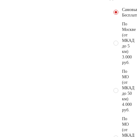
Самовы
Бесплат
По
Москве
(от
МКАД
до 5
км)
3.000
руб.
По
МО
(от
МКАД
до 50
км)
4.000
руб.
По
МО
(от
МКАД