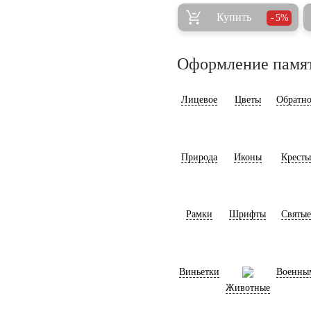
Купить
5%
Оформление памя
Лицевое
Цветы
Обратно
Природа
Иконы
Кресты
Рамки
Шрифты
Святые
Виньетки
Военны
Животные