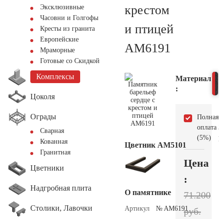
крестом
Эксклюзивные
Часовни и Голгофы
и птицей
Кресты из гранита
Европейские
AM6191
Мраморные
Готовые со Скидкой
Комплексы
Материал
:
Цоколя
Ограды
Полная
оплата
Сварная
(5%)
Кованная
Цветник АМ5101
Гранитная
Цена
Цветники
:
Надгробная плита
О памятнике
71.200
Столики, Лавочки
Артикул
№ AM6191
руб.