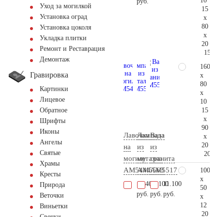
10
руб.
Уход за могилкой
15
Установка оград
x
80
Установка цоколя
x
Укладка плитки
20
Ремонт и Реставрация
152.
Демонтаж
160
Гравировка
x
80
Картинки
x
Лицевое
10
15
Обратное
x
Шрифты
90
Иконы
Лавочка
Лампада
Ваза
x
Ангелы
20
на
из
из
Святые
209.
могилу
металла
гранита
Храмы
AM5444
AM5563
AM5517
100
Кресты
x
19.400
11.100
11.100
Природа
50
руб.
руб.
руб.
Веточки
x
12
Виньетки
20
Свечки