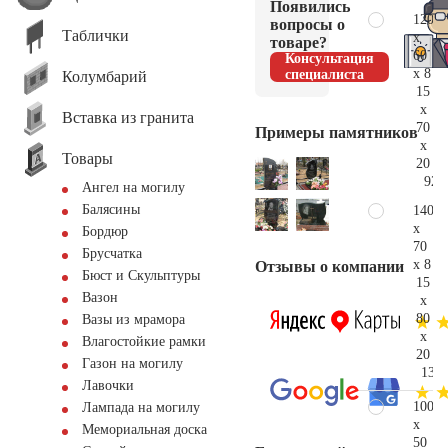
Появились
120
вопросы о
Таблички
x
товаре?
60
Консультация
x 8
специалиста
Колумбарий
15
x
Вставка из гранита
70
Примеры памятников
x
Товары
20
92.
Ангел на могилу
Балясины
140
x
Бордюр
70
Брусчатка
x 8
Отзывы о компании
Бюст и Скульптуры
15
Вазон
x
80
Вазы из мрамора
x
Влагостойкие рамки
20
Газон на могилу
133.
Лавочки
100
Лампада на могилу
x
Мемориальная доска
50