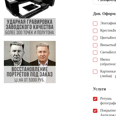
Доп. Оформ
Эпитафия
Крестик
Б
Цветы
Бес
Виньетка
Свеча
Бес
Икона
(обратное
Картинка
(любая)
Услуги
Ретушь
фотограф
Покрытие
Антидож