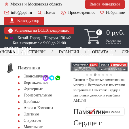
Москва и Московская область
Вызов менеджера
info@pqd.ru
Поиск
Просмотренное
Избранное
Конструктор
Установка на ВСЕХ кладбищах
0 руб.
0
0
Китай-Город - Шоурум 130 м2
Корзина
Без выходных : с 9:00 до 21:00
Выезд менеджера для
АНОВКА
ОТЗЫВЫ
ГАРАНТИЯ
ОПЛАТА
СК
оформления заказа
изготовление
Заказать выезд
памятников
+7 (495) 518-44-23
Памятники
Экономичные
Обратный звонок
Главная
>
Гранитные памятники на
Вертикальные
могилу
>
Вертикальные памятники
Фрезерные
из гранита
>
Памятник Сердце с
Горизонтальные
цветочным декором и голубями
AM1779
Двойные
Арки и Колонны
Памятник
Создать эскиз
Элитные
С крестом
Сердце с
Маленькие