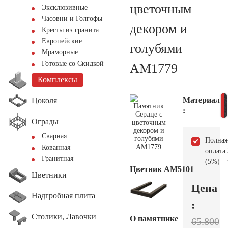
цветочным
Эксклюзивные
Часовни и Голгофы
декором и
Кресты из гранита
Европейские
голубями
Мраморные
Готовые со Скидкой
AM1779
Комплексы
Материал
Цоколя
:
Ограды
Сварная
Полная
Кованная
оплата
Гранитная
(5%)
Цветник АМ5101
Цветники
Цена
Надгробная плита
:
Столики, Лавочки
О памятнике
65.800