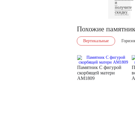
и
получите
скидку.
Похожие памятни
Вертикальные
Горизо
Памятник С фигурой
П
скорбящей матери
в
AM1809
A