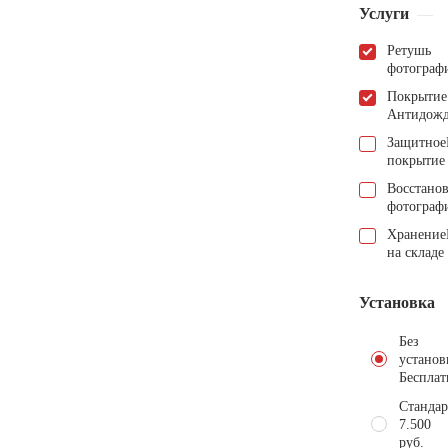
Услуги
Ретушь
фотограф
Покрытие
Антидож
Защитное
покрытие
Восстано
фотограф
Хранение
на складе
Установка
Без
установ
Бесплат
Стандар
7.500
руб.