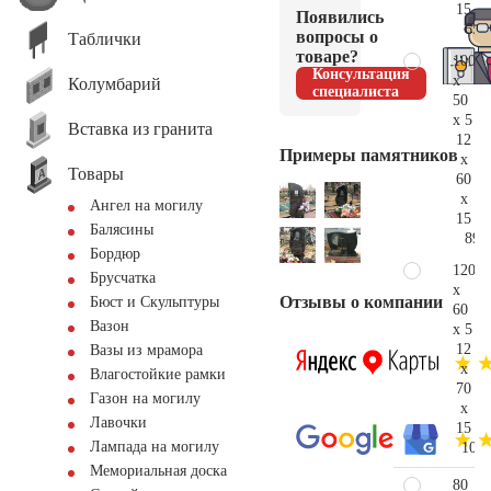
15
Появились
65.
вопросы о
Таблички
товаре?
100
Консультация
x
Колумбарий
специалиста
50
x 5
Вставка из гранита
12
Примеры памятников
x
Товары
60
x
Ангел на могилу
15
Балясины
89.
Бордюр
120
Брусчатка
x
Отзывы о компании
Бюст и Скульптуры
60
Вазон
x 5
12
Вазы из мрамора
x
Влагостойкие рамки
70
Газон на могилу
x
Лавочки
15
Лампада на могилу
109.
Мемориальная доска
80