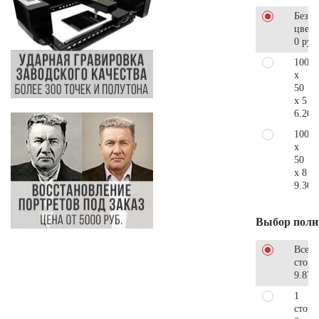
Без
цветн
0 руб
100
x
50
x 5
6.200
100
x
50
x 8
9.300
Выбор поли
Все
стор
9.870
1
сторо