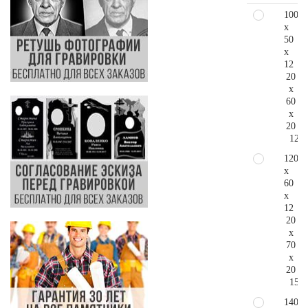
100
x
50
x
12
20
x
60
x
20
121.
120
x
60
x
12
20
x
70
x
20
155.
140