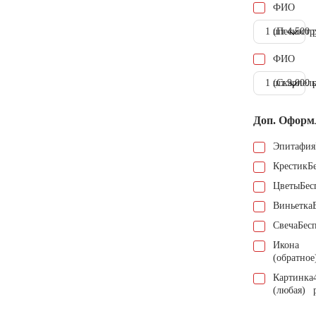
ФИО
1 шт.
(Пескостр
4.500 
ФИО
1 шт.
(Скарпель
9.000 
Доп. Оформ
Эпитафия
Крестик
Б
Цветы
Бес
Виньетка
Свеча
Бес
Икона
(обратное
Картинка
(любая)