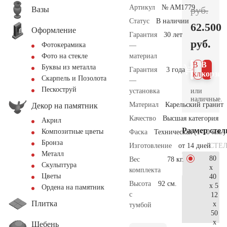
Артикул
№ AM1779
руб.
Вазы
Статус
В наличии
62.500
Оформление
Гарантия
30 лет
руб.
Фотокерамика
—
материал
Фото на стекле
В 1
В
Буквы из металла
Гарантия
3 года
клик
корзин
Скарпель и Позолота
—
Пескоструй
или
установка
наличные.
Материал
Карельский гранит
Декор на памятник
Качество
Высшая категория
Акрил
Размер сте
Композитные цветы
Фаска
Техническая (1-10 мм.)
Бронза
СТЕ
Изготовление
от 14 дней
Металл
80
Вес
78 кг.
Скульптура
x
комплекта
Цветы
40
Высота
92 см.
x 5
Ордена на памятник
с
12
Плитка
x
тумбой
50
x
Щебень