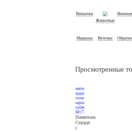
Виньетки
Военны
Животные
Машины
Веточки
Обратно
Просмотренные т
Памятник
Сердце
с