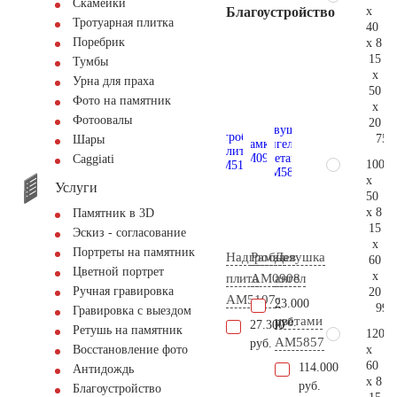
Скамейки
x
Благоустройство
Тротуарная плитка
40
Поребрик
x 8
15
Тумбы
x
Урна для праха
50
Фото на памятник
x
Фотоовалы
20
75.
Шары
Сaggiati
100
x
Услуги
50
x 8
Памятник в 3D
15
Эскиз - согласование
x
Портреты на памятник
Надгробная
Рамка
Девушка
60
Цветной портрет
x
плита
AM0908
ангел
Ручная гравировка
20
AM5107
с
23.000
99.
Гравировка с выездом
цветами
руб.
27.300
Ретушь на памятник
120
AM5857
руб.
x
Восстановление фото
60
114.000
Антидождь
x 8
руб.
Благоустройство