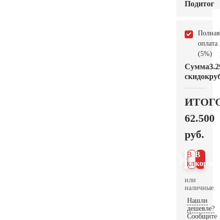
Подитог
Полная
оплата
(5%)
Сумма
3.2
скидок
руб
ИТОГ
62.500
руб.
В 1
В
клик
корзин
или
наличные.
Нашли
дешевле?
Сообщите