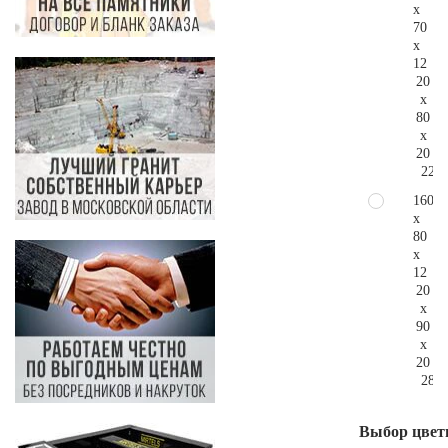
x
70
x
12
20
x
80
x
20
221.
160
x
80
x
12
20
x
90
x
20
283.
Выбор цвет