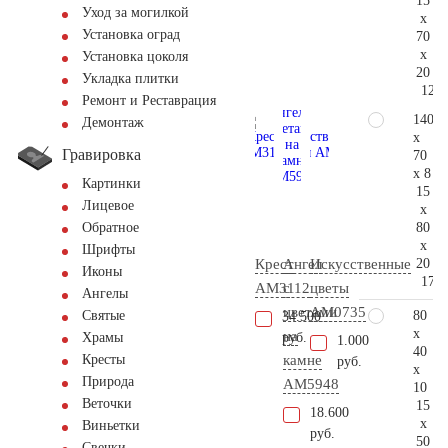
15
Уход за могилкой
x
Установка оград
70
x
Установка цоколя
20
Укладка плитки
126.
Ремонт и Реставрация
140
Демонтаж
x
Гравировка
70
x 8
Картинки
15
Лицевое
x
80
Обратное
x
Шрифты
20
Крест
Ангел
Искусственные
Иконы
173.
AM3112
с
цветы
Ангелы
цветами
AM0735
80
Святые
34.500
x
на
руб.
Храмы
1.000
40
камне
Кресты
руб.
x
Природа
AM5948
10
Веточки
15
18.600
x
Виньетки
руб.
50
Свечки