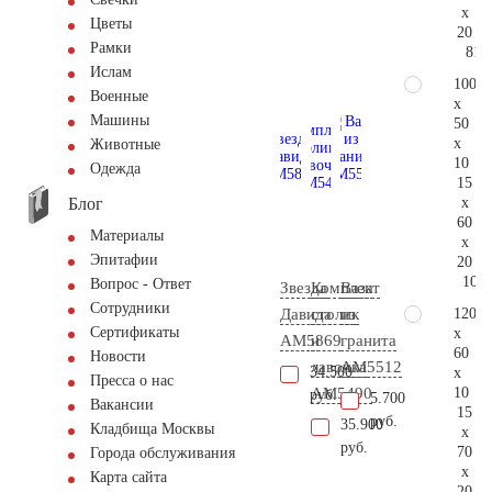
x
Цветы
20
Рамки
81.
Ислам
100
Военные
x
Машины
50
x
Животные
10
Одежда
15
Блог
x
60
Материалы
x
Эпитафии
20
103.
Вопрос - Ответ
Звезда
Комплект
Ваза
Сотрудники
120
Давида
столик
из
Сертификаты
x
AM5869
и
гранита
60
Новости
лавочка
AM5512
34.500
x
Пресса о нас
10
AM5490
руб.
5.700
Вакансии
15
руб.
35.900
Кладбища Москвы
x
руб.
70
Города обслуживания
x
Карта сайта
20