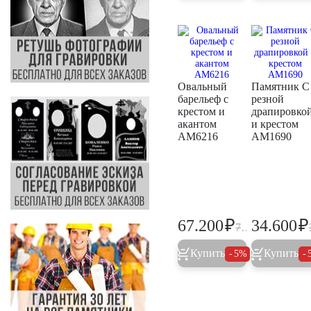
Овальный
Памятник С
барельеф с
резной
крестом и
драпировко
акантом
и крестом
AM6216
AM1690
₽
₽
67.200
34.600
70.700
Купить
Купить
5%