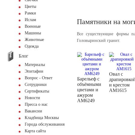
Цветы
Рамки
Ислам
Памятники на мог
Военные
Машины
Все существующие формы па
Животные
Головыринский гранит.
Одежда
Блог
Материалы
Эпитафии
Овал с
Вопрос - Ответ
Барельеф с
драпировко
объёмными
Сотрудники
и крестом
цветами и
AM1615
Сертификаты
ажуром
Новости
AM6249
Пресса о нас
Вакансии
Кладбища Москвы
Города обслуживания
Карта сайта