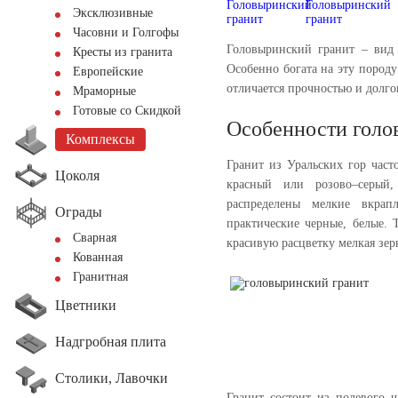
Эксклюзивные
Часовни и Голгофы
Головыринский гранит – вид 
Кресты из гранита
Особенно богата на эту породу
Европейские
отличается прочностью и долго
Мраморные
Готовые со Скидкой
Особенности голо
Комплексы
Гранит из Уральских гор част
Цоколя
красный или розово–серый,
распределены мелкие вкрапл
Ограды
практические черные, белые. 
Сварная
красивую расцветку мелкая зер
Кованная
Гранитная
Цветники
Надгробная плита
Столики, Лавочки
Гранит состоит из полевого 