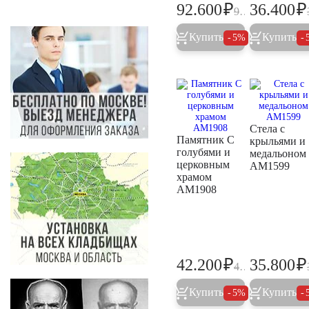
₽
₽
92.600
36.400
97.500
Купить
Купить
5%
Стела с
Памятник С
крыльями и
голубями и
медальоном
церковным
AM1599
храмом
AM1908
₽
₽
42.200
35.800
44.400
Купить
Купить
5%