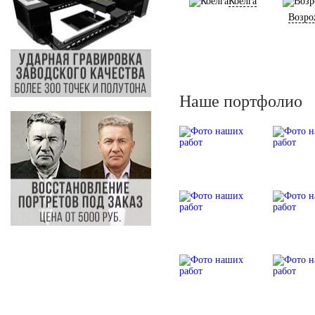
Коелга
Возро
Наше портфолио