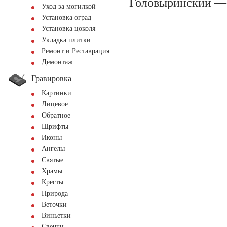
Головыринский —
Уход за могилкой
Установка оград
Установка цоколя
Укладка плитки
Ремонт и Реставрация
Демонтаж
Гравировка
Картинки
Лицевое
Обратное
Шрифты
Иконы
Ангелы
Святые
Храмы
Кресты
Природа
Веточки
Виньетки
Свечки