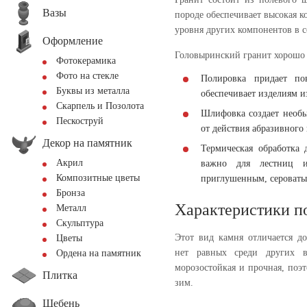
Вазы
породе обеспечивает высокая к
уровня других компонентов в с
Оформление
Головыринский гранит хорошо 
Фотокерамика
Фото на стекле
Полировка придает пов
Буквы из металла
обеспечивает изделиям и
Скарпель и Позолота
Шлифовка создает необы
Пескоструй
от действия абразивного
Декор на памятник
Термическая обработка 
Акрил
важно для лестниц и
Композитные цветы
приглушенным, сероваты
Бронза
Характеристики п
Металл
Скульптура
Этот вид камня отличается д
Цветы
нет равных среди других в
Ордена на памятник
морозостойкая и прочная, поэ
Плитка
зим.
Щебень