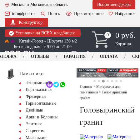
Москва и Московская область
Вызов менеджера
info@pqd.ru
Поиск
Просмотренное
Избранное
Конструктор
Установка на ВСЕХ кладбищах
0 руб.
0
0
Китай-Город - Шоурум 130 м2
Корзина
Без выходных : с 9:00 до 21:00
Выезд менеджера для
АНОВКА
ОТЗЫВЫ
ГАРАНТИЯ
ОПЛАТА
СК
оформления заказа
изготовление
Заказать выезд
памятников
+7 (495) 518-44-23
Памятники
Экономичные
Обратный звонок
Главная
>
Материалы для
Вертикальные
памятников
>
Головыринский
Фрезерные
гранит
Горизонтальные
Головыринский
Двойные
Арки и Колонны
гранит
Элитные
С крестом
Маленькие