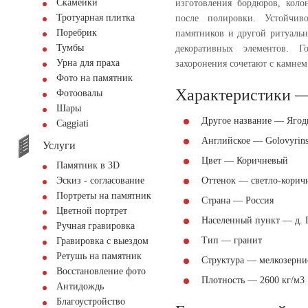
Скамейки
изготовления бордюров, коло
Тротуарная плитка
после полировки. Устойчив
Поребрик
памятников и другой ритуальн
Тумбы
декоративных элементов. Г
Урна для праха
захоронения сочетают с камнем
Фото на памятник
Характеристики —
Фотоовалы
Шары
Другое название — Ягод
Сaggiati
Английское — Golovyrins
Услуги
Цвет — Коричневый
Памятник в 3D
Эскиз - согласование
Оттенок — светло-корич
Портреты на памятник
Страна — Россия
Цветной портрет
Населенный пункт — д. 
Ручная гравировка
Тип — гранит
Гравировка с выездом
Ретушь на памятник
Структура — мелкозерни
Восстановление фото
Плотность — 2600 кг/м3
Антидождь
Благоустройство