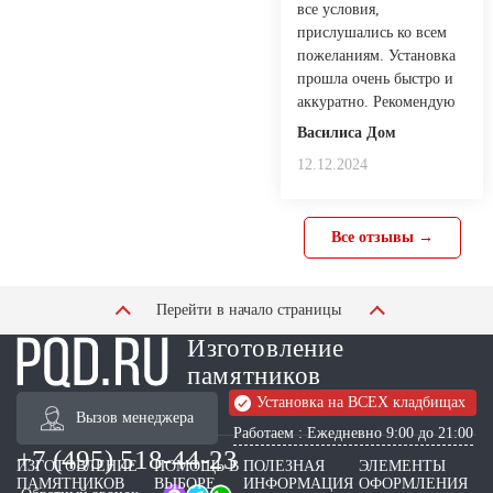
все условия,
прислушались ко всем
пожеланиям. Установка
прошла очень быстро и
аккуратно. Рекомендую
Василиса Дом
12.12.2024
Все отзывы →
Перейти в начало страницы
Изготовление
памятников
Установка на ВСЕХ кладбищах
Вызов менеджера
Работаем : Ежедневно 9:00 до 21:00
+7 (495) 518-44-23
ИЗГОТОВЛЕНИЕ
ПОМОЩЬ В
ПОЛЕЗНАЯ
ЭЛЕМЕНТЫ
ПАМЯТНИКОВ
ВЫБОРЕ
ИНФОРМАЦИЯ
ОФОРМЛЕНИЯ