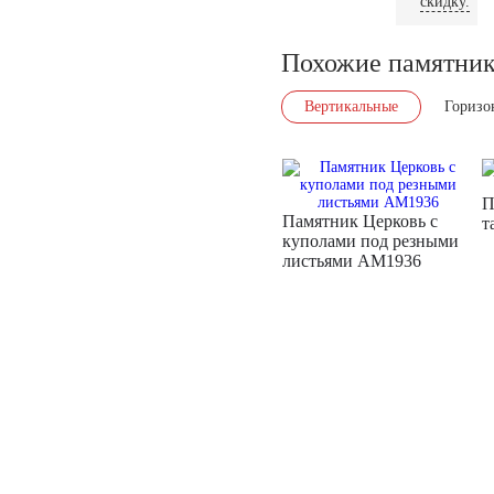
скидку.
Похожие памятни
Вертикальные
Горизо
П
Памятник Церковь с
т
куполами под резными
листьями AM1936