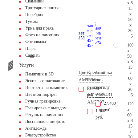
Скамейки
x 8
Тротуарная плитка
15
x
Поребрик
50
Тумбы
x
Урна для праха
20
Фото на памятник
51.
Фотоовалы
100
Шары
x
Сaggiati
50
x 8
Услуги
15
Цветы
Кремний
Лавочка
x
Памятник в 3D
60
AM5836
бежево-
на
Эскиз - согласование
x
рыжий
могилу
Портреты на памятник
13.900
20
АМ5707
AM5431
Цветной портрет
69.
руб.
Ручная гравировка
AM5707
27.400
120
Гравировка с выездом
x
руб.
1.900
Ретушь на памятник
60
руб.
x 8
Восстановление фото
15
Антидождь
x
Благоустройство
70