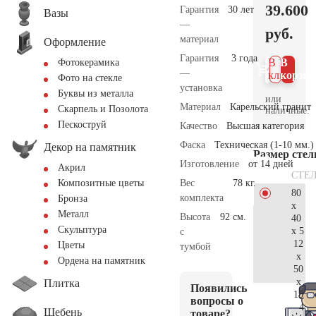
39.600
Гарантия
30 лет
Вазы
—
руб.
материал
Оформление
Гарантия
3 года
В 1
В
Фотокерамика
—
клик
корзин
Фото на стекле
установка
Буквы из металла
или
Материал
Карельский гранит
Скарпель и Позолота
наличные.
Пескоструй
Качество
Высшая категория
Фаска
Техническая (1-10 мм.)
Декор на памятник
Размер сте
Изготовление
от 14 дней
Акрил
СТЕ
Вес
78 кг.
Композитные цветы
80
комплекта
Бронза
x
Металл
Высота
92 см.
40
Скульптура
x 5
с
12
Цветы
тумбой
x
Ордена на памятник
50
x
Плитка
Появились
15
вопросы о
41.
Щебень
товаре?