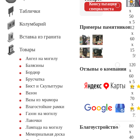
Консультация
100
специалиста
Таблички
x
50
x 5
Колумбарий
Примеры памятников
12
x
Вставка из гранита
60
x
Товары
15
59.
Ангел на могилу
120
Балясины
Отзывы о компании
x
Бордюр
60
Брусчатка
x 5
Бюст и Скульптуры
12
x
Вазон
70
Вазы из мрамора
x
Влагостойкие рамки
15
Газон на могилу
73.
Лавочки
80
Благоустройство
Лампада на могилу
x
Мемориальная доска
40