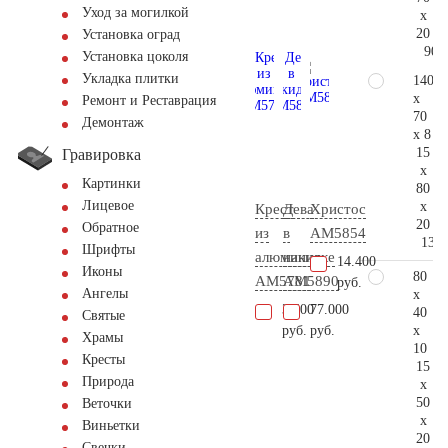
Уход за могилкой
x
20
Установка оград
90.
Установка цоколя
Укладка плитки
140
x
Ремонт и Реставрация
70
Демонтаж
x 8
15
Гравировка
x
Картинки
80
Лицевое
x
Крест
Дева
Христос
20
Обратное
из
в
AM5854
130.
Шрифты
алюминия
накидке
14.400
Иконы
80
AM5781
AM5890
руб.
Ангелы
x
3.500
77.000
40
Святые
x
руб.
руб.
Храмы
10
Кресты
15
Природа
x
50
Веточки
x
Виньетки
20
Свечки