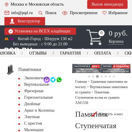
Москва и Московская область
Вызов менеджера
info@pqd.ru
Поиск
Просмотренное
Избранное
Конструктор
Установка на ВСЕХ кладбищах
0 руб.
0
0
Китай-Город - Шоурум 130 м2
Корзина
Без выходных : с 9:00 до 21:00
Выезд менеджера для
АНОВКА
ОТЗЫВЫ
ГАРАНТИЯ
ОПЛАТА
СК
оформления заказа
изготовление
Заказать выезд
памятников
+7 (495) 518-44-23
Памятники
Экономичные
Обратный звонок
Главная
>
Гранитные памятники на
Вертикальные
могилу
>
Вертикальные памятники
Фрезерные
из гранита
>
Памятник
Горизонтальные
Ступенчатая волна из гранита
AM1558
Двойные
Арки и Колонны
Памятник
Создать эскиз
Элитные
С крестом
Ступенчатая
Маленькие