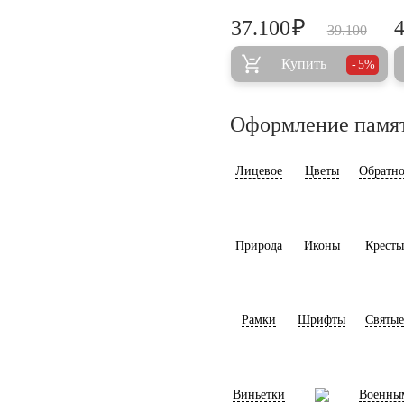
₽
37.100
39.100
Купить
5%
Оформление памя
Лицевое
Цветы
Обратно
Природа
Иконы
Кресты
Рамки
Шрифты
Святые
Виньетки
Военны