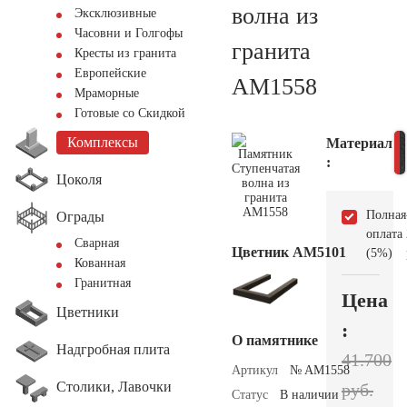
волна из
Эксклюзивные
Часовни и Голгофы
гранита
Кресты из гранита
Европейские
AM1558
Мраморные
Готовые со Скидкой
Комплексы
Материал
:
Цоколя
Полная
Ограды
оплата
Сварная
Цветник АМ5101
(5%)
Кованная
Гранитная
Цена
Цветники
:
О памятнике
Надгробная плита
41.700
Артикул
№ AM1558
Столики, Лавочки
руб.
Статус
В наличии