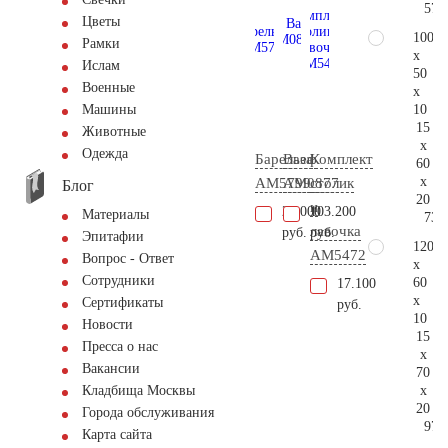
57.
Цветы
100
Рамки
x
Ислам
50
Военные
x
10
Машины
15
Животные
x
Одежда
Барельеф
Ваза
Комплект
60
x
AM5799
AM0877
столик
Блог
20
и
20.000
103.200
Материалы
73.
лавочка
руб.
руб.
Эпитафии
120
АМ5472
Вопрос - Ответ
x
Сотрудники
60
17.100
x
Сертификаты
руб.
10
Новости
15
Пресса о нас
x
Вакансии
70
x
Кладбища Москвы
20
Города обслуживания
97.
Карта сайта