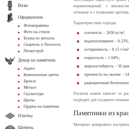
Вазы
неравномерный, с множество
оттенков и с плавными цветов
Оформление
Характеристики породы:
Фотокерамика
Фото на стекле
плотность – 2650 кг/м³;
Буквы из металла
водопоглощение – 0.23%
Скарпель и Позолота
истираемость – 0.12 г/см²
Пескоструй
пористость – 1.64%;
Декор на памятник
морозостойкость – 50 ци
Акрил
прочность на сжатие – 1
Композитные цветы
Бронза
радиационная безопасност
Металл
Рисунок камня зависит от ра
Скульптура
подходит для создания сложны
Цветы
Ордена на памятник
Памятники из крас
Плитка
Материал невероятно востреб
Щебень