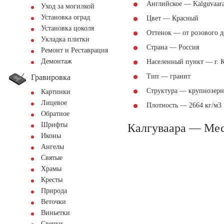
Английское — Kalguvaar
Уход за могилкой
Установка оград
Цвет — Красный
Установка цоколя
Оттенок — от розового д
Укладка плитки
Страна — Россия
Ремонт и Реставрация
Демонтаж
Населенный пункт — г. К
Тип — гранит
Гравировка
Структура — крупнозер
Картинки
Лицевое
Плотность — 2664 кг/м3
Обратное
Шрифты
Калгуваара — Ме
Иконы
Ангелы
Святые
Храмы
Кресты
Природа
Веточки
Виньетки
Свечки