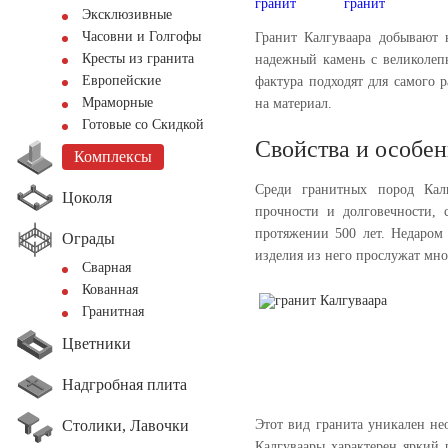
Эксклюзивные
Часовни и Голгофы
Гранит Калгуваара добывают
Кресты из гранита
надежный камень с великолеп
Европейские
фактура подходят для самого 
Мраморные
на материал.
Готовые со Скидкой
Свойства и особе
Комплексы
Среди гранитных пород Кал
Цоколя
прочности и долговечности, 
протяжении 500 лет. Недаром
Ограды
изделия из него прослужат мно
Сварная
Кованная
Гранитная
Цветники
Надгробная плита
Столики, Лавочки
Этот вид гранита уникален не
Калгуваары характерен яркий 