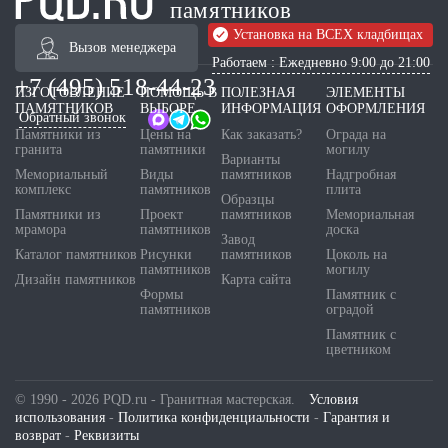
памятников
Установка на ВСЕХ кладбищах
Вызов менеджера
Работаем : Ежедневно 9:00 до 21:00
+7 (495) 518-44-23
ИЗГОТОВЛЕНИЕ
ПОМОЩЬ В
ПОЛЕЗНАЯ
ЭЛЕМЕНТЫ
ПАМЯТНИКОВ
ВЫБОРЕ
ИНФОРМАЦИЯ
ОФОРМЛЕНИЯ
Обратный звонок
Памятники из
Цены на
Как заказать?
Ограда на
гранита
памятники
могилу
Варианты
Мемориальный
Виды
памятников
Надгробная
комплекс
памятников
плита
Образцы
Памятники из
Проект
памятников
Мемориальная
мрамора
памятников
доска
Завод
Каталог памятников
Рисунки
памятников
Цоколь на
памятников
могилу
Дизайн памятников
Карта сайта
Формы
Памятник с
памятников
оградой
Памятник с
цветником
© 1990 - 2026 PQD.ru - Гранитная мастерская.
Условия
использования
-
Политика конфиденциальности
-
Гарантия и
возврат
-
Реквизиты