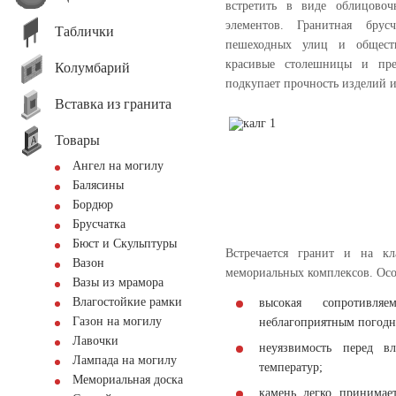
встретить в виде облицовоч
элементов. Гранитная брус
Таблички
пешеходных улиц и общест
красивые столешницы и пре
Колумбарий
подкупает прочность изделий и
Вставка из гранита
Товары
Ангел на могилу
Балясины
Бордюр
Брусчатка
Бюст и Скульптуры
Встречается гранит и на к
Вазон
мемориальных комплексов. Осо
Вазы из мрамора
Влагостойкие рамки
высокая сопротивля
Газон на могилу
неблагоприятным погодн
Лавочки
неуязвимость перед в
Лампада на могилу
температур;
Мемориальная доска
камень легко принимае