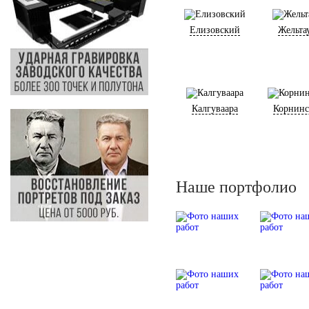
Елизовский
Жельта
Калгуваара
Корнин
Наше портфолио