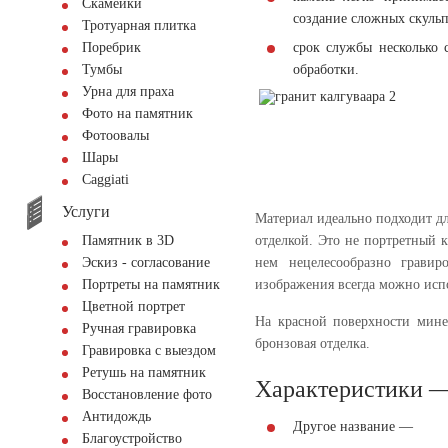
Скамейки
создание сложных скуль
Тротуарная плитка
срок службы несколько 
Поребрик
обработки.
Тумбы
Урна для праха
Фото на памятник
Фотоовалы
Шары
Сaggiati
Услуги
Материал идеально подходит дл
отделкой. Это не портретный к
Памятник в 3D
нем нецелесообразно гравир
Эскиз - согласование
изображения всегда можно исп
Портреты на памятник
Цветной портрет
На красной поверхности минер
Ручная гравировка
бронзовая отделка.
Гравировка с выездом
Ретушь на памятник
Характеристики —
Восстановление фото
Антидождь
Другое название —
Благоустройство