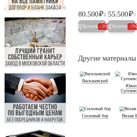
₽
₽
80.500
55.500
84.700
5
Купить
Купить
5%
5
Другие материалы
Васильевский
Южно
Султаев
Сосновый бор
Визаж 