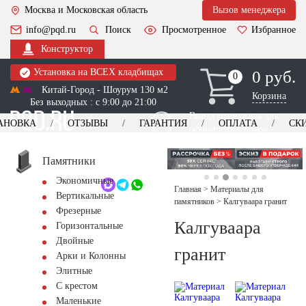
Москва и Московская область
Вызов менеджера
info@pqd.ru
Поиск
Просмотренное
Избранное
Конструктор
Установка на ВСЕХ кладбищах
0 руб.
0
0
Китай-Город - Шоурум 130 м2
Корзина
Без выходных : с 9:00 до 21:00
Выезд менеджера для
АНОВКА
ОТЗЫВЫ
ГАРАНТИЯ
ОПЛАТА
СК
оформления заказа
изготовление
Заказать выезд
памятников
+7 (495) 518-44-23
Памятники
Экономичные
Обратный звонок
Главная
>
Материалы для
Вертикальные
памятников
>
Калгуваара гранит
Фрезерные
Калгуваара
Горизонтальные
Двойные
гранит
Арки и Колонны
Элитные
С крестом
Маленькие