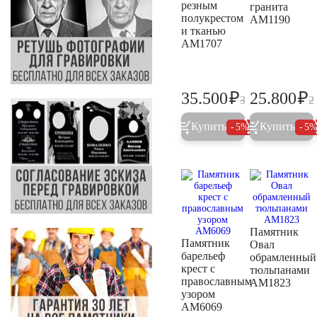
резным
гранита
полукрестом
AM1190
и тканью
AM1707
₽
₽
35.500
25.800
37.400
2
Купить
Купить
5%
5
Памятник
Памятник
Овал
барельеф
обрамленный
крест с
тюльпанами
православным
AM1823
узором
AM6069