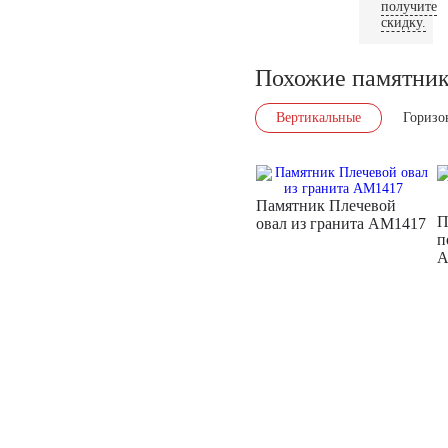
получите
скидку.
Похожие памятни
Вертикальные
Горизо
Памятник Плечевой
П
овал из гранита AM1417
п
A