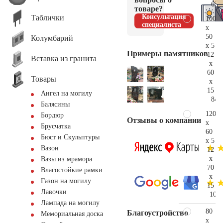
62.
товаре?
Консультация
Таблички
100
специалиста
x
50
Колумбарий
x 5
Примеры памятников
12
Вставка из гранита
x
60
Товары
x
15
Ангел на могилу
84.
Балясины
120
Бордюр
Отзывы о компании
x
Брусчатка
60
Бюст и Скульптуры
x 5
Вазон
12
x
Вазы из мрамора
70
Влагостойкие рамки
x
Газон на могилу
15
Лавочки
104.
Лампада на могилу
80
Благоустройство
Мемориальная доска
x