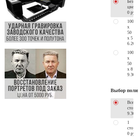
Без
цветн
0 руб
100
x
50
x 5
6.200
100
x
50
x 8
9.300
Выбор поли
Все
стор
9.300
1
сторо
0 руб