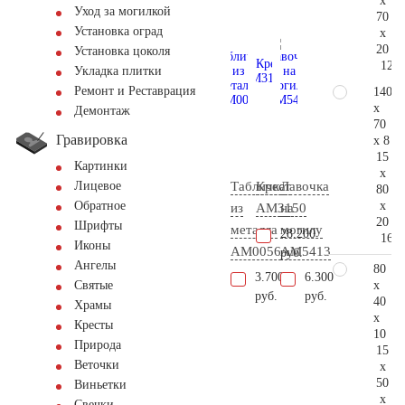
x
Уход за могилкой
70
Установка оград
x
20
Установка цоколя
121.
Укладка плитки
Ремонт и Реставрация
140
x
Демонтаж
70
Гравировка
x 8
15
Картинки
x
Табличка
Крест
Лавочка
Лицевое
80
x
Обратное
из
AM3150
на
20
Шрифты
металла
могилу
28.200
166.
Иконы
AM0056
AM5413
руб.
Ангелы
80
3.700
6.300
x
Святые
руб.
руб.
40
Храмы
x
Кресты
10
Природа
15
Веточки
x
50
Виньетки
x
Свечки