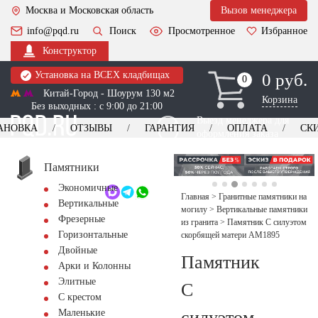
Москва и Московская область
Вызов менеджера
info@pqd.ru
Поиск
Просмотренное
Избранное
Конструктор
Установка на ВСЕХ кладбищах
0 руб.
0
0
Китай-Город - Шоурум 130 м2
Корзина
Без выходных : с 9:00 до 21:00
Выезд менеджера для
АНОВКА
ОТЗЫВЫ
ГАРАНТИЯ
ОПЛАТА
СК
оформления заказа
изготовление
Заказать выезд
памятников
+7 (495) 518-44-23
Памятники
Экономичные
Обратный звонок
Главная
>
Гранитные памятники на
Вертикальные
могилу
>
Вертикальные памятники
Фрезерные
из гранита
>
Памятник С силуэтом
Горизонтальные
скорбящей матери AM1895
Двойные
Памятник
Арки и Колонны
Элитные
С
С крестом
силуэтом
Маленькие