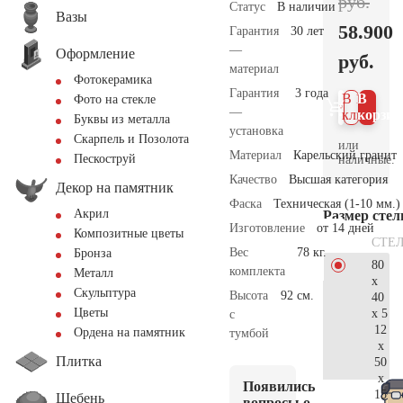
руб.
Статус
В наличии
Вазы
58.900
Гарантия
30 лет
—
Оформление
руб.
материал
Фотокерамика
Гарантия
3 года
В 1
В
Фото на стекле
—
клик
корзин
Буквы из металла
установка
Скарпель и Позолота
или
Материал
Карельский гранит
Пескоструй
наличные.
Качество
Высшая категория
Декор на памятник
Фаска
Техническая (1-10 мм.)
Акрил
Размер сте
Изготовление
от 14 дней
Композитные цветы
СТЕ
Вес
78 кг.
Бронза
80
комплекта
Металл
x
Скульптура
Высота
92 см.
40
Цветы
x 5
с
12
Ордена на памятник
тумбой
x
Плитка
50
x
Появились
15
Щебень
вопросы о