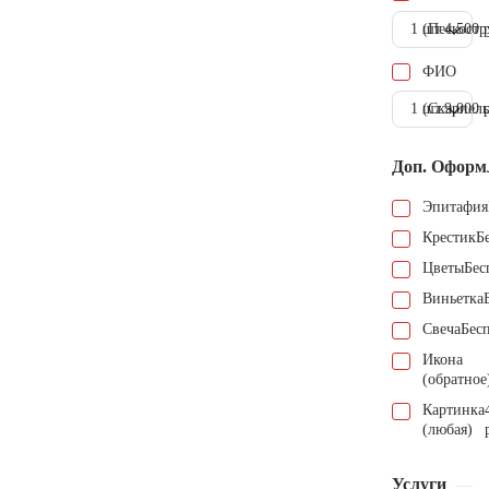
1 шт.
(Пескостр
4.500 
ФИО
1 шт.
(Скарпель
9.000 
Доп. Оформ
Эпитафия
Крестик
Б
Цветы
Бес
Виньетка
Свеча
Бес
Икона
(обратное
Картинка
(любая)
Услуги