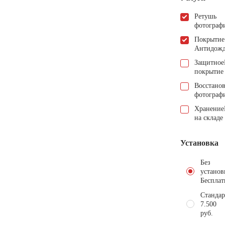
Ретушь
фотограф
Покрытие
Антидож
Защитное
покрытие
Восстано
фотограф
Хранение
на складе
Установка
Без
установ
Бесплат
Стандар
7.500
руб.