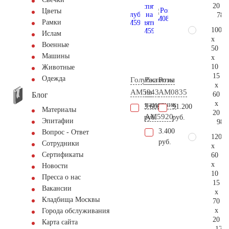
20
Цветы
78.
Рамки
100
Ислам
x
Военные
50
Машины
x
10
Животные
15
Одежда
Голубка
Распятие
Розы
x
AM5943
на
AM0835
Блог
60
x
памятник
3.600
91.200
Материалы
20
AM5920
руб.
руб.
Эпитафии
98.
3.400
Вопрос - Ответ
120
руб.
Сотрудники
x
Сертификаты
60
x
Новости
10
Пресса о нас
15
Вакансии
x
Кладбища Москвы
70
x
Города обслуживания
20
Карта сайта
128.