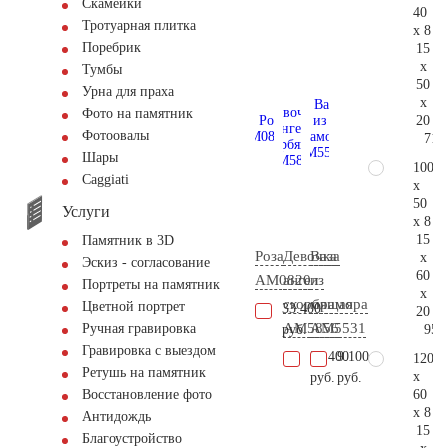
Скамейки
40
Тротуарная плитка
x 8
Поребрик
15
x
Тумбы
50
Урна для праха
x
Фото на памятник
20
Фотоовалы
71.
Шары
100
Сaggiati
x
50
Услуги
x 8
15
Памятник в 3D
Роза
Девочка
Ваза
x
Эскиз - согласование
60
AM0820
ангел
из
Портреты на памятник
x
скорбящая
мрамора
Цветной портрет
33.400
20
AM5856
AM5531
Ручная гравировка
95.
руб.
Гравировка с выездом
31.400
9.100
120
Ретушь на памятник
x
руб.
руб.
60
Восстановление фото
x 8
Антидождь
15
Благоустройство