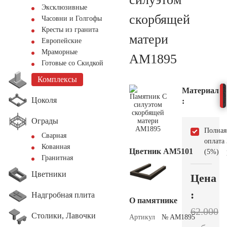
Эксклюзивные
скорбящей
Часовни и Голгофы
Кресты из гранита
матери
Европейские
Мраморные
AM1895
Готовые со Скидкой
Комплексы
Материал
Цоколя
:
Ограды
Полная
Сварная
оплата
Кованная
Цветник АМ5101
(5%)
Гранитная
Цветники
Цена
:
Надгробная плита
О памятнике
62.000
Столики, Лавочки
Артикул
№ AM1895