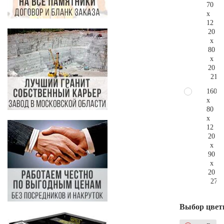
70
x
12
20
x
80
x
20
215.
160
x
80
x
12
20
x
90
x
20
275.
Выбор цвет