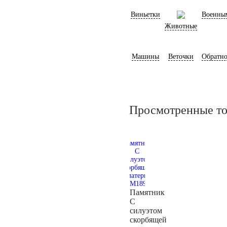
Виньетки
Военны
Животные
Машины
Веточки
Обратно
Просмотренные т
Памятник
С
силуэтом
скорбящей