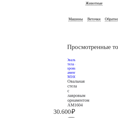
Животные
Машины
Веточки
Обратно
Просмотренные т
Овальная
стела
с
лавровым
орнаментом
AM1604
₽
30.600
32.200