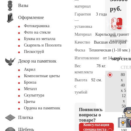
—
Вазы
материал
руб.
Гарантия
3 года
Оформление
—
В 1
В
клик
корзин
Фотокерамика
установка
Фото на стекле
Материал
Карельский гранит
или
Буквы из металла
наличные.
Качество
Высшая категория
Скарпель и Позолота
Фаска
Техническая (1-10 мм.)
Пескоструй
Изготовление
от 14 дней
Размер сте
Декор на памятник
Вес
78 кг.
СТЕ
Акрил
комплекта
80
Композитные цветы
x
Высота
92 см.
Бронза
40
с
Металл
x 5
тумбой
Скульптура
12
x
Цветы
50
Ордена на памятник
Появились
x
вопросы о
15
Плитка
товаре?
32.
Консультация
Щебень
специалиста
100