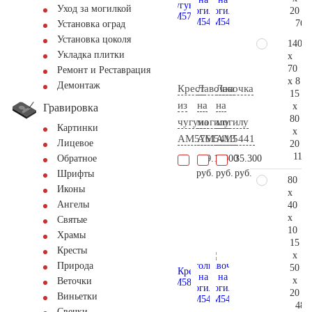
Уход за могилкой
20
76.
Установка оград
Установка цоколя
140
Укладка плитки
x
70
Ремонт и Реставрация
x 8
Демонтаж
Крест
Лавочка
Лавочка
15
из
на
на
x
Гравировка
80
чугуна
могилу
могилу
Картинки
x
AM5761
AM5413
AM5441
Лицевое
20
114.
109.100
6.300
35.300
Обратное
руб.
руб.
руб.
Шрифты
80
Иконы
x
Ангелы
40
x
Святые
10
Храмы
15
Кресты
x
Природа
50
x
Веточки
20
Виньетки
48.
Свечки