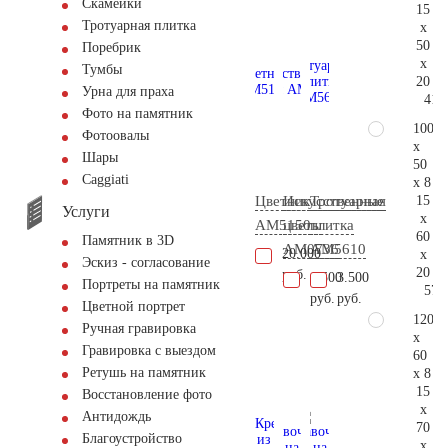
Скамейки
15
Тротуарная плитка
x
50
Поребрик
x
Тумбы
20
Урна для праха
41.
Фото на памятник
100
Фотоовалы
x
Шары
50
Сaggiati
x 8
15
Цветник
Искусственные
Тротуарная
Услуги
x
AM5150
цветы
плитка
60
Памятник в 3D
AM0736
AM5610
20.000
x
Эскиз - согласование
20
руб.
1.500
3.500
Портреты на памятник
57.
руб.
руб.
Цветной портрет
120
Ручная гравировка
x
Гравировка с выездом
60
Ретушь на памятник
x 8
15
Восстановление фото
x
Антидождь
70
Благоустройство
x