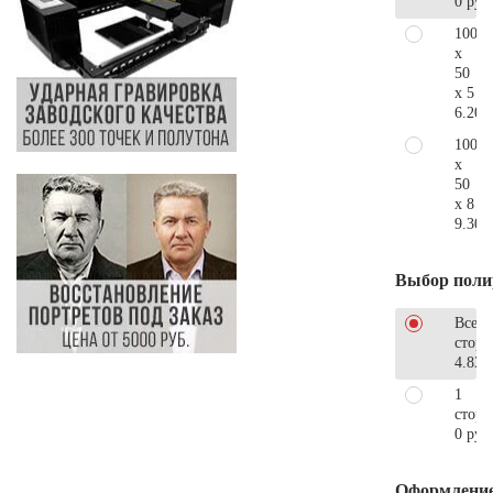
0 руб
100
x
50
x 5
6.200
100
x
50
x 8
9.300
Выбор поли
Все
стор
4.830
1
сторо
0 руб
Оформлени