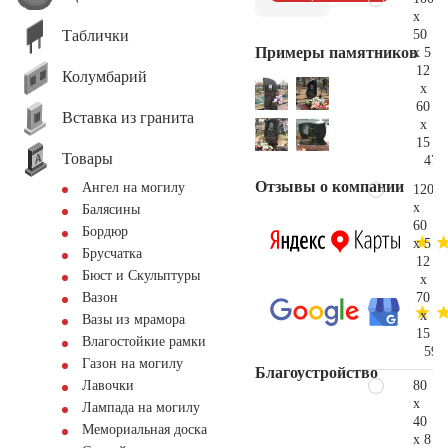
x
Таблички
50
Примеры памятников
x 5
12
Колумбарий
x
60
Вставка из гранита
x
15
Товары
47.
Отзывы о компании
Ангел на могилу
120
x
Балясины
60
Бордюр
x 5
Брусчатка
12
Бюст и Скульптуры
x
70
Вазон
x
Вазы из мрамора
15
Влагостойкие рамки
59.
Газон на могилу
Благоустройство
80
Лавочки
x
Лампада на могилу
40
Мемориальная доска
x 8