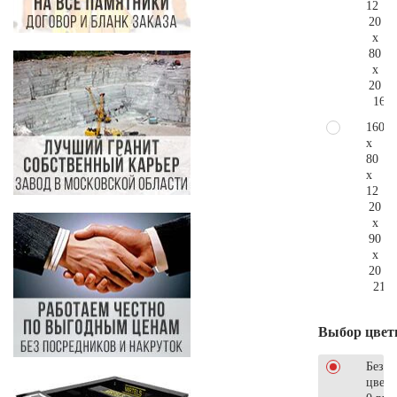
12
20
x
80
x
20
162.
160
x
80
x
12
20
x
90
x
20
215.
Выбор цвет
Без
цветн