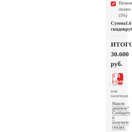
Полная
оплата
(5%)
Сумма
1.6
скидок
руб
ИТОГ
30.600
руб.
В 1
В
клик
корзин
или
наличные.
Нашли
дешевле?
Сообщите
и
получите
скидку.