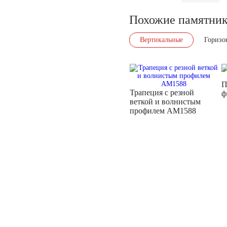
Похожие памятни
Вертикальные
Горизо
П
Трапеция с резной
ф
веткой и волнистым
профилем AM1588