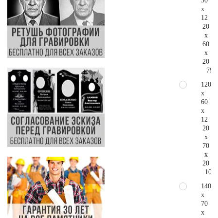
50
x
12
20
x
60
x
20
79.
120
x
60
x
12
20
x
70
x
20
104.
140
x
70
x