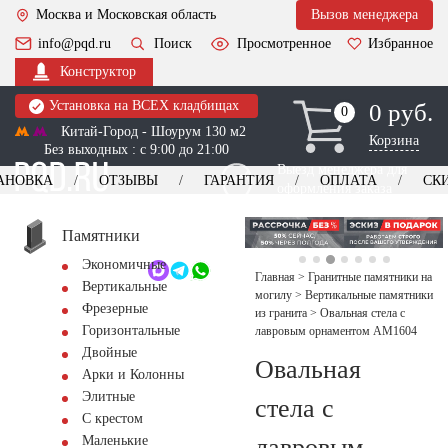
Москва и Московская область
Вызов менеджера
info@pqd.ru
Поиск
Просмотренное
Избранное
Конструктор
Установка на ВСЕХ кладбищах
0 руб.
0
0
Китай-Город - Шоурум 130 м2
Корзина
Без выходных : с 9:00 до 21:00
Выезд менеджера для
АНОВКА
ОТЗЫВЫ
ГАРАНТИЯ
ОПЛАТА
СК
оформления заказа
изготовление
Заказать выезд
памятников
+7 (495) 518-44-23
Памятники
Экономичные
Обратный звонок
Главная
>
Гранитные памятники на
Вертикальные
могилу
>
Вертикальные памятники
Фрезерные
из гранита
>
Овальная стела с
Горизонтальные
лавровым орнаментом AM1604
Двойные
Овальная
Арки и Колонны
Элитные
стела с
С крестом
лавровым
Маленькие