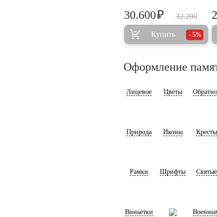
₽
30.600
32.200
Купить
5%
Оформление памя
Лицевое
Цветы
Обратно
Природа
Иконы
Кресты
Рамки
Шрифты
Святые
Виньетки
Военны