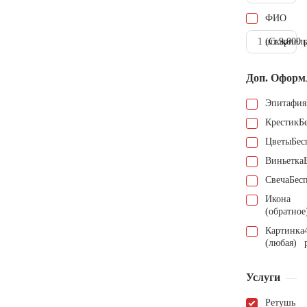
ФИО
1 шт.
(Скарпель
9.000 
Доп. Оформ
Эпитафия
Крестик
Б
Цветы
Бес
Виньетка
Свеча
Бес
Икона
(обратное
Картинка
(любая)
Услуги
Ретушь