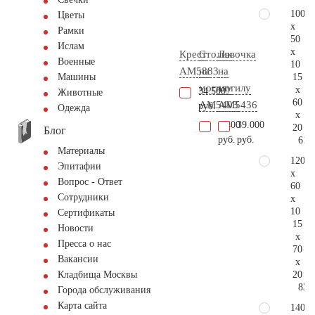
100
Цветы
x
Рамки
50
Ислам
x
Крест
Столик
Лавочка
Военные
10
AM5883
на
на
15
Машины
могилу
могилу
x
34.500
Животные
60
AM5403
AM5436
руб.
Одежда
x
9.400
39.000
20
Блог
руб.
руб.
61.
Материалы
120
Эпитафии
x
Вопрос - Ответ
60
Сотрудники
x
10
Сертификаты
15
Новости
x
Пресса о нас
70
Вакансии
x
20
Кладбища Москвы
83.
Города обслуживания
Карта сайта
140