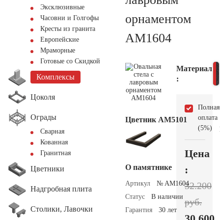
Эксклюзивные
орнаментом
Часовни и Голгофы
Кресты из гранита
AM1604
Европейские
Мраморные
Готовые со Скидкой
Материал
Комплексы
:
Цоколя
Полная
Ограды
оплата
Цветник АМ5101
(5%)
Сварная
Кованная
Цена
Гранитная
О памятнике
:
Цветники
Артикул
№ AM1604
32.200
Надгробная плита
Статус
В наличии
руб.
Столики, Лавочки
Гарантия
30 лет
30.600