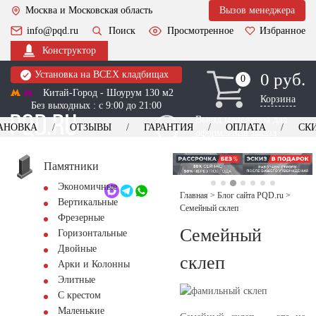
Москва и Московская область
Вызов менеджера
info@pqd.ru
Поиск
Просмотренное
Избранное
Конструктор
Установка на ВСЕХ кладбищах
0 руб.
0
0
Китай-Город - Шоурум 130 м2
Корзина
Без выходных : с 9:00 до 21:00
Выезд менеджера для
АНОВКА
ОТЗЫВЫ
ГАРАНТИЯ
ОПЛАТА
СК
оформления заказа
изготовление
Заказать выезд
памятников
+7 (495) 518-44-23
Памятники
Экономичные
Обратный звонок
Главная
>
Блог сайта PQD.ru
>
Вертикальные
Семейный склеп
Фрезерные
Семейный
Горизонтальные
Двойные
склеп
Арки и Колонны
Элитные
С крестом
Маленькие