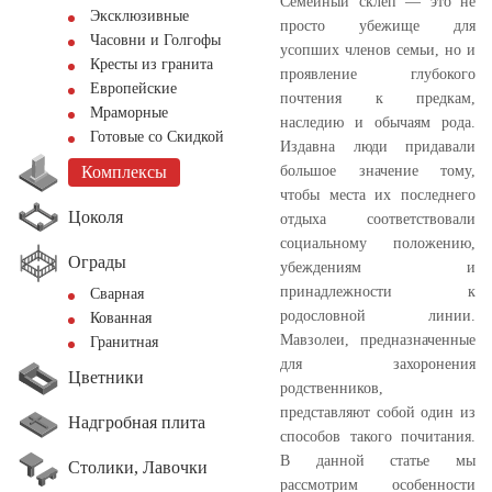
Семейный склеп — это не
Эксклюзивные
просто убежище для
Часовни и Голгофы
усопших членов семьи, но и
Кресты из гранита
проявление глубокого
Европейские
почтения к предкам,
Мраморные
наследию и обычаям рода.
Готовые со Скидкой
Издавна люди придавали
большое значение тому,
Комплексы
чтобы места их последнего
Цоколя
отдыха соответствовали
социальному положению,
Ограды
убеждениям и
принадлежности к
Сварная
родословной линии.
Кованная
Мавзолеи, предназначенные
Гранитная
для захоронения
Цветники
родственников,
представляют собой один из
Надгробная плита
способов такого почитания.
В данной статье мы
Столики, Лавочки
рассмотрим особенности