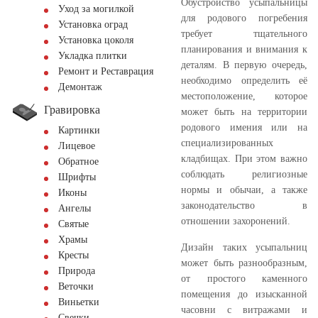
Обустройство усыпальницы
Уход за могилкой
для родового погребения
Установка оград
требует тщательного
Установка цоколя
планирования и внимания к
Укладка плитки
деталям. В первую очередь,
Ремонт и Реставрация
необходимо определить её
Демонтаж
местоположение, которое
Гравировка
может быть на территории
родового имения или на
Картинки
специализированных
Лицевое
кладбищах. При этом важно
Обратное
соблюдать религиозные
Шрифты
нормы и обычаи, а также
Иконы
законодательство в
Ангелы
отношении захоронений.
Святые
Храмы
Дизайн таких усыпальниц
Кресты
может быть разнообразным,
Природа
от простого каменного
Веточки
помещения до изысканной
Виньетки
часовни с витражами и
Свечки