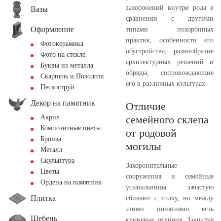
захоронений внутри рода в
Вазы
сравнении с другими
Оформление
типами похоронных
практик, особенности его
Фотокерамика
обустройства, разнообразие
Фото на стекле
архитектурных решений и
Буквы из металла
обряды, сопровождающие
Скарпель и Позолота
его в различных культурах.
Пескоструй
Декор на памятник
Отличие
семейного склепа
Акрил
Композитные цветы
от родовой
Бронза
могилы
Металл
Скульптура
Захоронительные
Цветы
сооружения и семейные
Ордена на памятник
усыпальницы зачастую
Плитка
сбивают с толку, но между
этими понятиями есть
Щебень
ключевые отличия. Закрытая