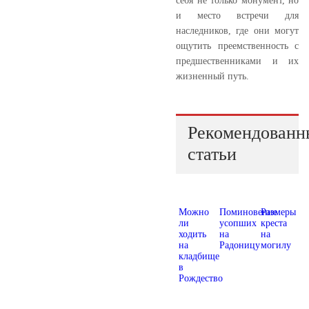
себя не только монумент, но
и место встречи для
наследников, где они могут
ощутить преемственность с
предшественниками и их
жизненный путь.
Рекомендованн
статьи
Можно
Поминовение
Размеры
ли
усопших
креста
ходить
на
на
на
Радоницу
могилу
кладбище
в
Рождество