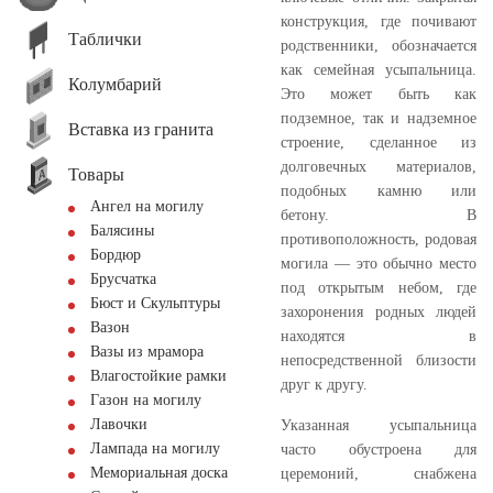
конструкция, где почивают
Таблички
родственники, обозначается
как семейная усыпальница.
Колумбарий
Это может быть как
подземное, так и надземное
Вставка из гранита
строение, сделанное из
долговечных материалов,
Товары
подобных камню или
Ангел на могилу
бетону. В
Балясины
противоположность, родовая
Бордюр
могила — это обычно место
Брусчатка
под открытым небом, где
Бюст и Скульптуры
захоронения родных людей
Вазон
находятся в
Вазы из мрамора
непосредственной близости
Влагостойкие рамки
друг к другу.
Газон на могилу
Лавочки
Указанная усыпальница
Лампада на могилу
часто обустроена для
Мемориальная доска
церемоний, снабжена