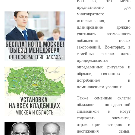
Во-первых, это место
предназначено для
многократного
использования, и
планирование должно
учитывать возможность
добавления новых
захоронений. Во-вторых, в
семейных склепах часто
придерживаются
определенных ритуалов и
обрядов, связанных с
погребением и
поминовением усопших.
Также семейные склепы
обладают определенной
символикой и могут
содержать элементы,
отражающие историю и
достижения семьи.