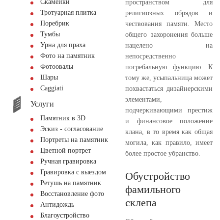
Скамейки
пространством для
Тротуарная плитка
религиозных обрядов и
Поребрик
чествования памяти. Место
Тумбы
общего захоронения больше
Урна для праха
нацелено на
Фото на памятник
непосредственно
Фотоовалы
погребальную функцию. К
Шары
тому же, усыпальница может
Сaggiati
похвастаться дизайнерскими
элементами,
Услуги
подчеркивающими престиж
Памятник в 3D
и финансовое положение
Эскиз - согласование
клана, в то время как общая
Портреты на памятник
могила, как правило, имеет
Цветной портрет
более простое убранство.
Ручная гравировка
Гравировка с выездом
Обустройство
Ретушь на памятник
фамильного
Восстановление фото
склепа
Антидождь
Благоустройство