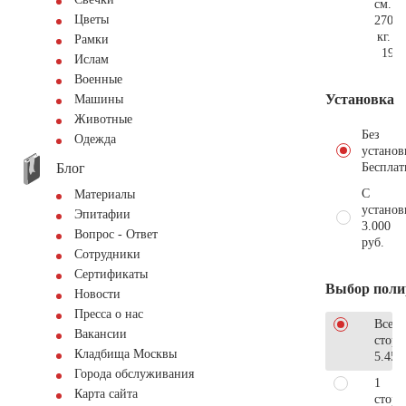
см.
Цветы
270
кг.
Рамки
196.
Ислам
Военные
Установка
Машины
Животные
Без
Одежда
установ
Блог
Бесплат
С
Материалы
установ
Эпитафии
3.000
Вопрос - Ответ
руб.
Сотрудники
Сертификаты
Выбор поли
Новости
Пресса о нас
Все
Вакансии
стор
Кладбища Москвы
5.450
Города обслуживания
1
Карта сайта
сторо