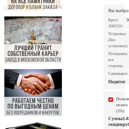
Вы выбра
Крест
3
AM3116
Установка
(Без
установки)
Полировка
все
стороны
Самовывоз
Подитог
Полная
оплата
(5%)
Сумма
1.8
скидок
руб