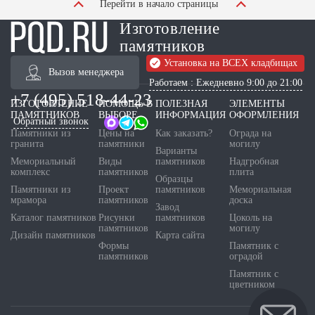
Перейти в начало страницы
Изготовление
памятников
Установка на ВСЕХ кладбищах
Вызов менеджера
Работаем : Ежедневно 9:00 до 21:00
+7 (495) 518-44-23
ИЗГОТОВЛЕНИЕ
ПОМОЩЬ В
ПОЛЕЗНАЯ
ЭЛЕМЕНТЫ
ПАМЯТНИКОВ
ВЫБОРЕ
ИНФОРМАЦИЯ
ОФОРМЛЕНИЯ
Обратный звонок
Памятники из
Цены на
Как заказать?
Ограда на
гранита
памятники
могилу
Варианты
Мемориальный
Виды
памятников
Надгробная
комплекс
памятников
плита
Образцы
Памятники из
Проект
памятников
Мемориальная
мрамора
памятников
доска
Завод
Каталог памятников
Рисунки
памятников
Цоколь на
памятников
могилу
Дизайн памятников
Карта сайта
Формы
Памятник с
памятников
оградой
Памятник с
цветником