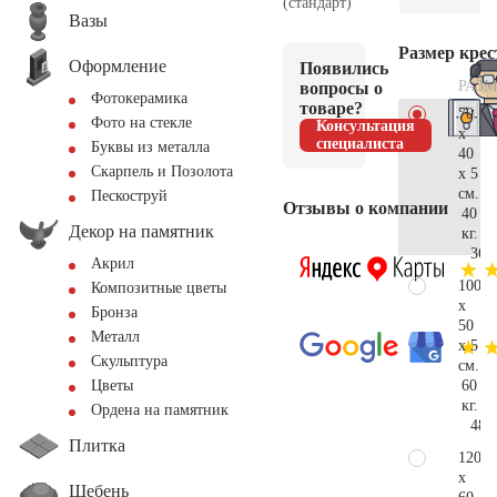
(стандарт)
Вазы
Размер крес
Оформление
Появились
РАЗМ
вопросы о
Фотокерамика
товаре?
70
Фото на стекле
Консультация
x
специалиста
Буквы из металла
40
Скарпель и Позолота
x 5
см.
Пескоструй
Отзывы о компании
40
Декор на памятник
кг.
36.
Акрил
100
Композитные цветы
x
Бронза
50
Металл
x 5
Скульптура
см.
60
Цветы
кг.
Ордена на памятник
48.
Плитка
120
x
Щебень