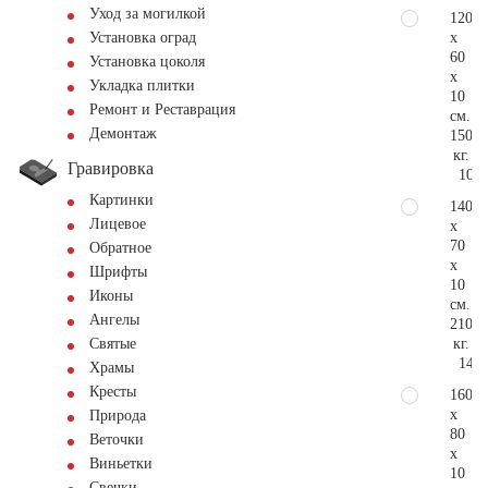
Уход за могилкой
120
x
Установка оград
60
Установка цоколя
x
Укладка плитки
10
Ремонт и Реставрация
см.
Демонтаж
150
кг.
Гравировка
102.
Картинки
140
Лицевое
x
70
Обратное
x
Шрифты
10
Иконы
см.
Ангелы
210
кг.
Святые
148.
Храмы
Кресты
160
x
Природа
80
Веточки
x
Виньетки
10
Свечки