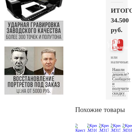
ИТОГ
34.500
руб.
В 1
В
клик
корзин
или
наличные.
Нашли
дешевле?
Сообщите
и
получите
скидку.
Похожие товары