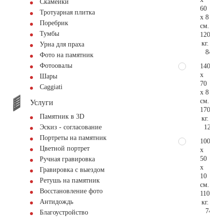
Скамейки
60
Тротуарная плитка
x 8
Поребрик
см.
Тумбы
120
кг.
Урна для праха
84.
Фото на памятник
Фотоовалы
140
x
Шары
70
Сaggiati
x 8
см.
Услуги
170
Памятник в 3D
кг.
123.
Эскиз - согласование
Портреты на памятник
100
Цветной портрет
x
50
Ручная гравировка
x
Гравировка с выездом
10
Ретушь на памятник
см.
Восстановление фото
110
Антидождь
кг.
74.
Благоустройство