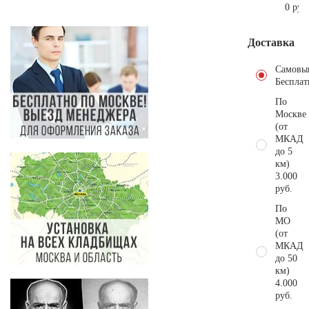
0 руб
Доставка
Самовы
Бесплат
По
Москве
(от
МКАД
до 5
км)
3.000
руб.
По
МО
(от
МКАД
до 50
км)
4.000
руб.