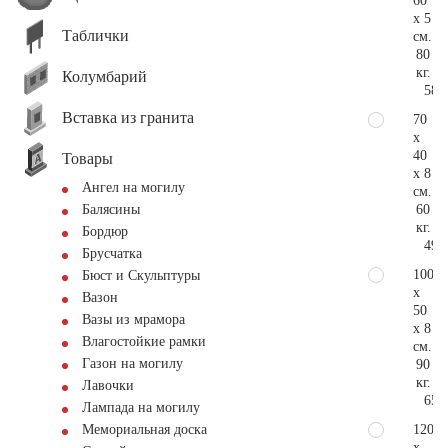
60
x 5
Таблички
см.
80
кг.
Колумбарий
58.
Вставка из гранита
70
x
40
Товары
x 8
Ангел на могилу
см.
60
Балясины
кг.
Бордюр
49.
Брусчатка
100
Бюст и Скульптуры
x
Вазон
50
Вазы из мрамора
x 8
Влагостойкие рамки
см.
Газон на могилу
90
кг.
Лавочки
65.
Лампада на могилу
120
Мемориальная доска
x