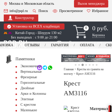
Москва и Московская область
Вызов менеджера
info@pqd.ru
Поиск
Просмотренное
Избранное
Конструктор
Установка на ВСЕХ кладбищах
0 руб.
0
0
Китай-Город - Шоурум 130 м2
Корзина
Без выходных : с 9:00 до 21:00
Выезд менеджера для
АНОВКА
ОТЗЫВЫ
ГАРАНТИЯ
ОПЛАТА
СК
оформления заказа
изготовление
Заказать выезд
памятников
+7 (495) 518-44-23
Памятники
Экономичные
Обратный звонок
Главная
>
Кресты из гранита на
Вертикальные
могилу
>
Крест AM3116
Фрезерные
Крест
Горизонтальные
Двойные
AM3116
Арки и Колонны
Элитные
С крестом
Материал
Маленькие