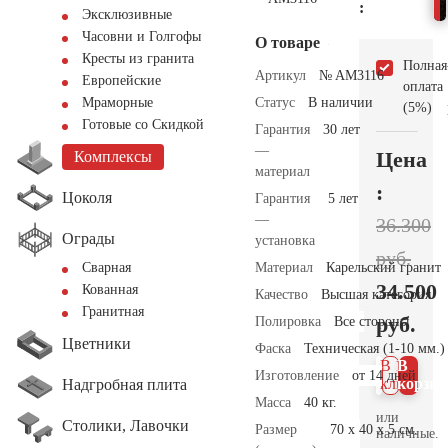
:
Эксклюзивные
Часовни и Голгофы
О товаре
Кресты из гранита
Полная
Артикул
№ AM3116
Европейские
оплата
Статус
В наличии
Мраморные
(5%)
Готовые со Скидкой
Гарантия
30 лет
—
Цена
Комплексы
материал
:
Цоколя
Гарантия
5 лет
—
36.300
Ограды
установка
руб.
Материал
Карельский гранит
Сварная
34.500
Кованная
Качество
Высшая категория
Гранитная
руб.
Полировка
Все стороны
Цветники
Фаска
Техническая (1-10 мм.)
В 1
В
Изготовление
от 14 дней
клик
корзин
Надгробная плита
Масса
40 кг.
или
Столики, Лавочки
Размер
70 x 40 x 5 см.
наличные.