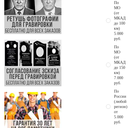
По
МО
(от
МКАД
до 100
км)
5.000
руб.
По
МО
(от
МКАД
до 150
км)
7.000
руб.
По
России
(любой
регион)
от
5.000
руб.