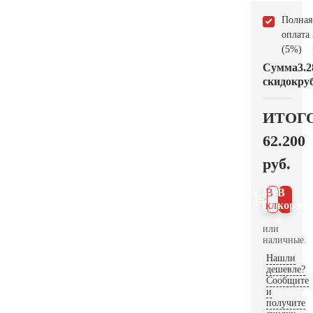
Полная
оплата
(5%)
Сумма
3.2
скидок
руб
ИТОГ
62.200
руб.
В 1
В
клик
корзин
или
наличные.
Нашли
дешевле?
Сообщите
и
получите