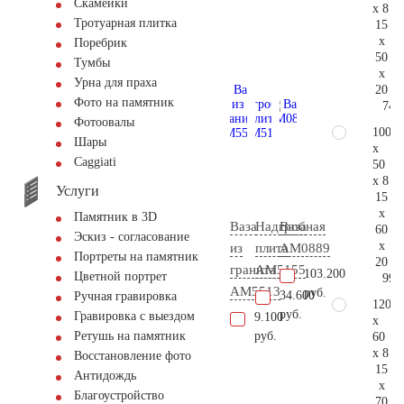
Скамейки
x 8
Тротуарная плитка
15
x
Поребрик
50
Тумбы
x
Урна для праха
20
Фото на памятник
74.
Фотоовалы
100
Шары
x
Сaggiati
50
x 8
Услуги
15
x
Памятник в 3D
Ваза
Надгробная
Ваза
60
Эскиз - согласование
x
из
плита
AM0889
Портреты на памятник
20
гранита
AM5155
103.200
Цветной портрет
99.
AM5513
руб.
34.600
Ручная гравировка
120
руб.
Гравировка с выездом
9.100
x
руб.
Ретушь на памятник
60
x 8
Восстановление фото
15
Антидождь
x
Благоустройство
70