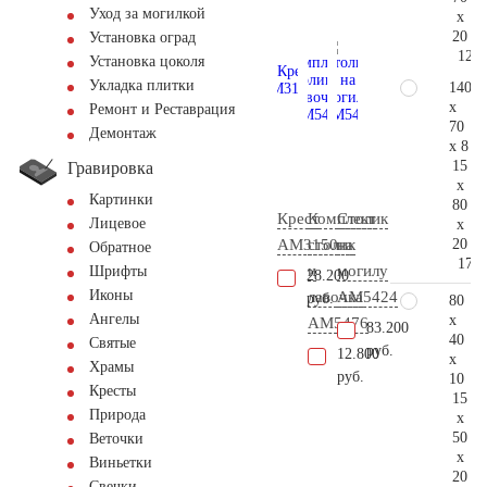
Уход за могилкой
x
20
Установка оград
126.
Установка цоколя
Укладка плитки
140
x
Ремонт и Реставрация
70
Демонтаж
x 8
15
Гравировка
x
Картинки
80
Крест
Комплект
Столик
Лицевое
x
20
AM3150
столик
на
Обратное
172.
и
могилу
Шрифты
28.200
Иконы
лавочка
AM5424
руб.
80
Ангелы
x
АМ5476
83.200
40
Святые
руб.
12.800
x
Храмы
руб.
10
Кресты
15
Природа
x
50
Веточки
x
Виньетки
20
Свечки