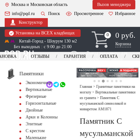
Москва и Московская область
Вызов менеджера
info@pqd.ru
Поиск
Просмотренное
Избранное
Конструктор
Установка на ВСЕХ кладбищах
0 руб.
0
0
Китай-Город - Шоурум 130 м2
Корзина
Без выходных : с 9:00 до 21:00
Выезд менеджера для
АНОВКА
ОТЗЫВЫ
ГАРАНТИЯ
ОПЛАТА
СК
оформления заказа
изготовление
Заказать выезд
памятников
+7 (495) 518-44-23
Памятники
Экономичные
Обратный звонок
Главная
>
Гранитные памятники на
Вертикальные
могилу
>
Вертикальные памятники
Фрезерные
из гранита
>
Памятник С
Горизонтальные
мусульманской символикой и
минаретом AM1871
Двойные
Арки и Колонны
Памятник С
Элитные
С крестом
мусульманской
Маленькие