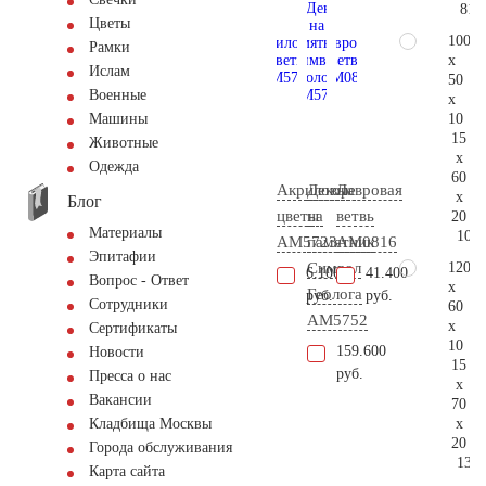
81.
Цветы
100
Рамки
x
Ислам
50
Военные
x
10
Машины
15
Животные
x
Одежда
60
Акриловые
Декор
Лавровая
x
Блог
цветы
на
ветвь
20
Материалы
102.
AM5723
памятник
AM0816
Эпитафии
120
Символ
6.100
41.400
Вопрос - Ответ
x
Геолога
руб.
руб.
Сотрудники
60
AM5752
x
Сертификаты
10
159.600
Новости
15
руб.
Пресса о нас
x
Вакансии
70
x
Кладбища Москвы
20
Города обслуживания
133.
Карта сайта