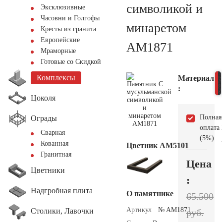
символикой и
Эксклюзивные
Часовни и Голгофы
минаретом
Кресты из гранита
Европейские
AM1871
Мраморные
Готовые со Скидкой
Комплексы
Материал
:
Цоколя
Полная
Ограды
оплата
Сварная
(5%)
Кованная
Цветник АМ5101
Гранитная
Цена
Цветники
:
Надгробная плита
О памятнике
65.500
Артикул
№ AM1871
Столики, Лавочки
руб.