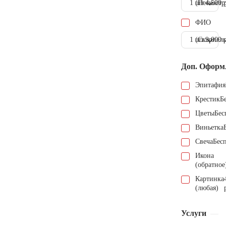
1 шт.
(Пескостр
4.500 
ФИО
1 шт.
(Скарпель
9.000 
Доп. Оформ
Эпитафия
Крестик
Б
Цветы
Бес
Виньетка
Свеча
Бес
Икона
(обратное
Картинка
(любая)
Услуги