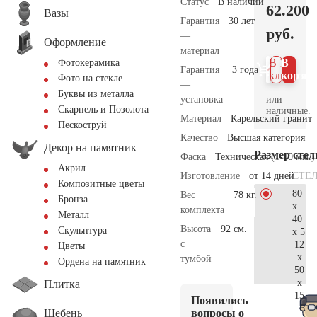
Статус
В наличии
62.200
Вазы
Гарантия
30 лет
руб.
—
Оформление
материал
В 1
В
Фотокерамика
Гарантия
3 года
клик
корзин
Фото на стекле
—
Буквы из металла
или
установка
Скарпель и Позолота
наличные.
Материал
Карельский гранит
Пескоструй
Качество
Высшая категория
Декор на памятник
Размер сте
Фаска
Техническая (1-10 мм.)
Акрил
СТЕ
Изготовление
от 14 дней
Композитные цветы
80
Вес
78 кг.
Бронза
x
комплекта
Металл
40
Высота
92 см.
Скульптура
x 5
с
12
Цветы
x
тумбой
Ордена на памятник
50
x
Плитка
15
Появились
65.
Щебень
вопросы о