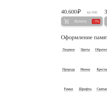
₽
40.600
42.700
Купить
5%
Оформление памя
Лицевое
Цветы
Обратно
Природа
Иконы
Кресты
Рамки
Шрифты
Святые