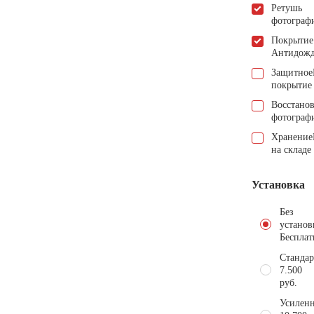
Ретушь
фотограф
Покрытие
Антидож
Защитное
покрытие
Восстано
фотограф
Хранение
на складе
Установка
Без
установ
Бесплат
Стандар
7.500
руб.
Усиленн