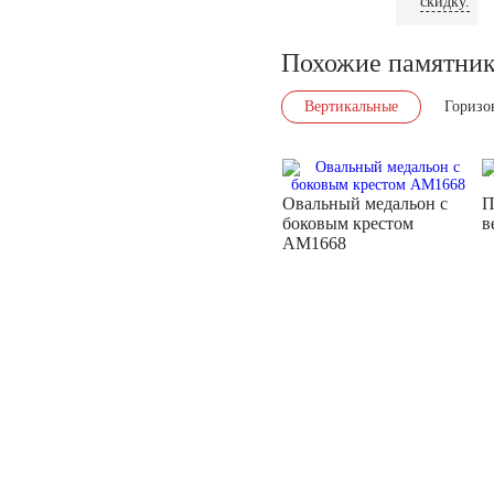
скидку.
Похожие памятни
Вертикальные
Горизо
Овальный медальон с
П
боковым крестом
в
AM1668