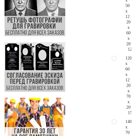
x
50
x
12
20
x
60
x
20
120.
120
x
60
x
12
20
x
70
x
20
154.
140
x
70