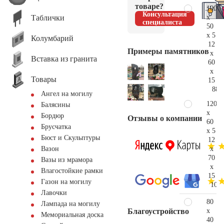
товаре?
100
Консультация
Таблички
x
специалиста
50
x 5
Колумбарий
12
Примеры памятников
x
Вставка из гранита
60
x
Товары
15
88.
Ангел на могилу
120
Балясины
x
Бордюр
Отзывы о компании
60
Брусчатка
x 5
Бюст и Скульптуры
12
x
Вазон
70
Вазы из мрамора
x
Влагостойкие рамки
15
Газон на могилу
109.
Лавочки
80
Лампада на могилу
x
Благоустройство
Мемориальная доска
40