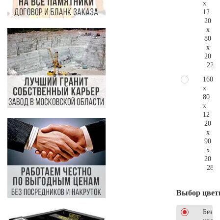
x
12
20
x
80
x
20
221.
160
x
80
x
12
20
x
90
x
20
282.
Выбор цвет
Без