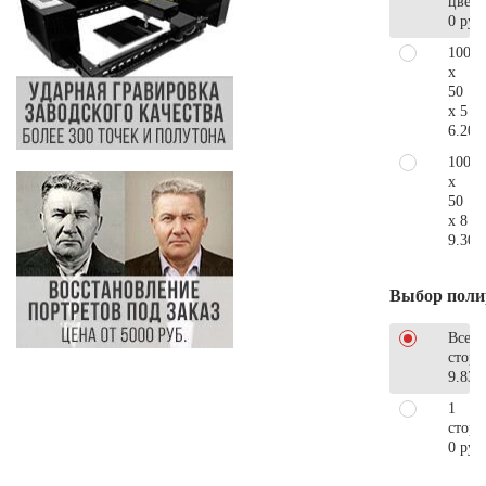
цветн
0 руб
100
x
50
x 5
6.200
100
x
50
x 8
9.300
Выбор поли
Все
стор
9.830
1
сторо
0 руб