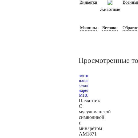
Виньетки
Военны
Животные
Машины
Веточки
Обратно
Просмотренные т
Памятник
С
мусульманской
символикой
и
минаретом
AM1871