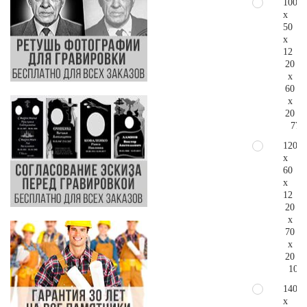
100
x
50
x
12
20
x
60
x
20
77.
120
x
60
x
12
20
x
70
x
20
103.
140
x