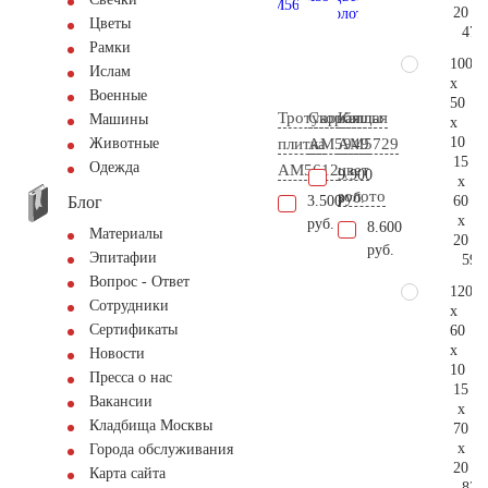
20
Цветы
47.
Рамки
100
Ислам
x
Военные
50
Тротуарная
Скорбящая
Каллы
Машины
x
10
плитка
AM5949
AM5729
Животные
15
Одежда
AM5612
цвет
9.900
x
золото
руб.
Блог
60
3.500
x
руб.
8.600
Материалы
20
руб.
Эпитафии
59.
Вопрос - Ответ
120
Сотрудники
x
Сертификаты
60
x
Новости
10
Пресса о нас
15
Вакансии
x
Кладбища Москвы
70
x
Города обслуживания
20
Карта сайта
82.