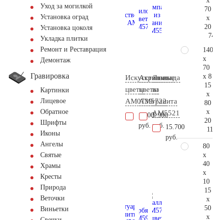
x
Уход за могилкой
70
Установка оград
x
20
Установка цоколя
74.
Укладка плитки
Ремонт и Реставрация
140
x
Демонтаж
70
Гравировка
x 8
Искусственные
Акриловые
Лампада
15
цветы
цветы
из
Картинки
x
AM0739
AM5722
гранита
Лицевое
80
x
Обратное
AM5521
1.000
5.900
20
Шрифты
руб.
руб.
15.700
112.
Иконы
руб.
Ангелы
80
x
Святые
40
Храмы
x
Кресты
10
Природа
15
Веточки
x
50
Виньетки
x
Свечки