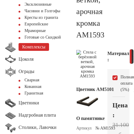
Эксклюзивные
арочная
Часовни и Голгофы
Кресты из гранита
кромка
Европейские
Мраморные
AM1593
Готовые со Скидкой
Комплексы
Материал
Цоколя
:
Ограды
Полная
Сварная
оплата
Кованная
Цветник АМ5101
(5%)
Гранитная
Цветники
Цена
:
Надгробная плита
О памятнике
31.100
Столики, Лавочки
Артикул
№ AM1593