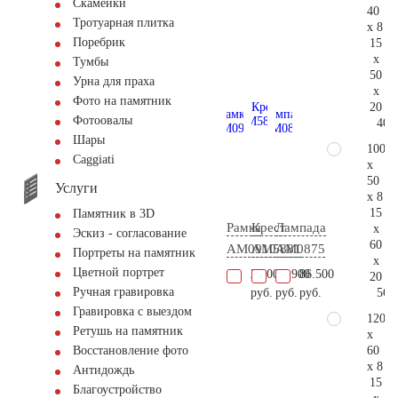
Скамейки
40
Тротуарная плитка
x 8
Поребрик
15
x
Тумбы
50
Урна для праха
x
Фото на памятник
20
Фотоовалы
40.
Шары
100
Сaggiati
x
50
Услуги
x 8
15
Памятник в 3D
Рамка
Крест
Лампада
x
Эскиз - согласование
60
AM0910
AM5881
AM0875
Портреты на памятник
x
Цветной портрет
23.000
21.900
86.500
20
Ручная гравировка
56.
руб.
руб.
руб.
Гравировка с выездом
120
Ретушь на памятник
x
60
Восстановление фото
x 8
Антидождь
15
Благоустройство