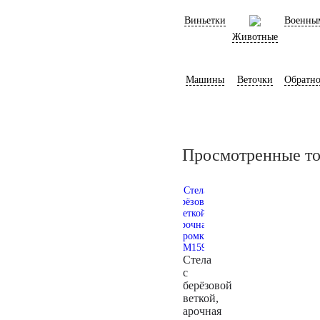
Виньетки
Военны
Животные
Машины
Веточки
Обратно
Просмотренные т
Стела
с
берёзовой
веткой,
арочная