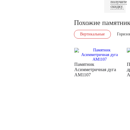
получите
скидку.
Похожие памятни
Вертикальные
Горизо
Памятник
П
Асимметричная дуга
д
AM1107
A