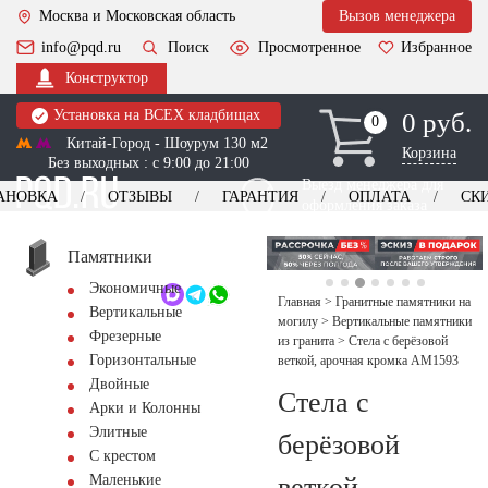
Москва и Московская область
Вызов менеджера
info@pqd.ru
Поиск
Просмотренное
Избранное
Конструктор
Установка на ВСЕХ кладбищах
0 руб.
0
0
Китай-Город - Шоурум 130 м2
Корзина
Без выходных : с 9:00 до 21:00
Выезд менеджера для
АНОВКА
ОТЗЫВЫ
ГАРАНТИЯ
ОПЛАТА
СК
оформления заказа
изготовление
Заказать выезд
памятников
+7 (495) 518-44-23
Памятники
Экономичные
Обратный звонок
Главная
>
Гранитные памятники на
Вертикальные
могилу
>
Вертикальные памятники
Фрезерные
из гранита
>
Стела с берёзовой
Горизонтальные
веткой, арочная кромка AM1593
Двойные
Стела с
Арки и Колонны
Элитные
берёзовой
С крестом
веткой,
Маленькие