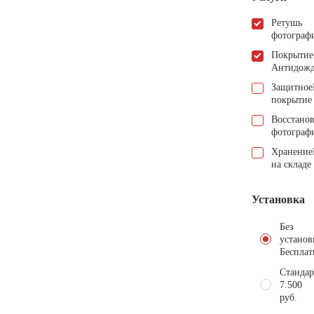
Ретушь
фотограф
Покрытие
Антидож
Защитное
покрытие
Восстано
фотограф
Хранение
на складе
Установка
Без
установ
Бесплат
Стандар
7.500
руб.