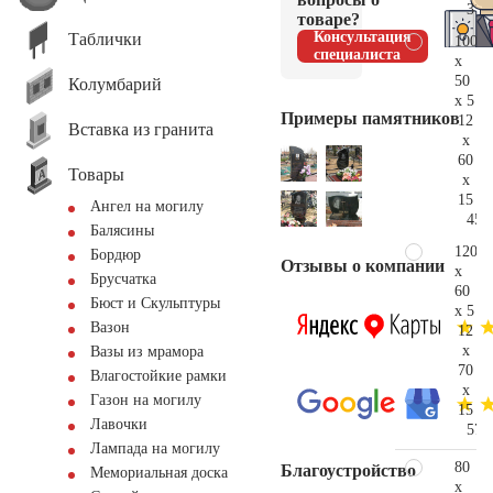
31.
товаре?
Консультация
Таблички
100
специалиста
x
50
Колумбарий
x 5
Примеры памятников
12
Вставка из гранита
x
60
Товары
x
15
Ангел на могилу
45.
Балясины
120
Бордюр
Отзывы о компании
x
Брусчатка
60
Бюст и Скульптуры
x 5
Вазон
12
x
Вазы из мрамора
70
Влагостойкие рамки
x
Газон на могилу
15
Лавочки
57.
Лампада на могилу
80
Благоустройство
Мемориальная доска
x