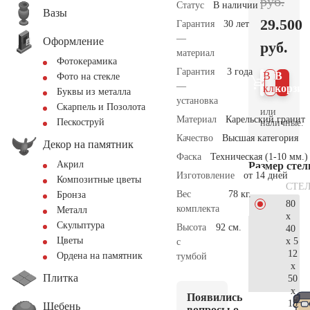
руб.
Статус
В наличии
Вазы
29.500
Гарантия
30 лет
—
Оформление
руб.
материал
Фотокерамика
Гарантия
3 года
В 1
В
Фото на стекле
—
клик
корзин
Буквы из металла
установка
Скарпель и Позолота
или
Материал
Карельский гранит
Пескоструй
наличные.
Качество
Высшая категория
Декор на памятник
Фаска
Техническая (1-10 мм.)
Акрил
Размер сте
Изготовление
от 14 дней
Композитные цветы
СТЕ
Вес
78 кг.
Бронза
80
комплекта
Металл
x
Скульптура
Высота
92 см.
40
Цветы
x 5
с
12
Ордена на памятник
тумбой
x
Плитка
50
x
Появились
15
Щебень
вопросы о