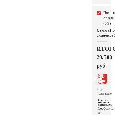
Полная
оплата
(5%)
Сумма
1.5
скидок
руб
ИТОГ
29.500
руб.
В 1
В
клик
корзин
или
наличные.
Нашли
дешевле?
Сообщите
и