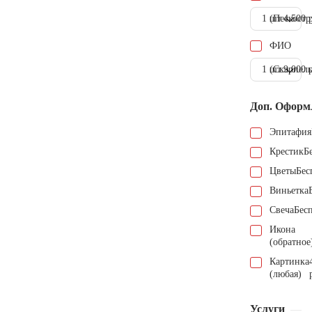
1 шт.
(Пескостр
4.500 
ФИО
1 шт.
(Скарпель
9.000 
Доп. Оформ
Эпитафия
Крестик
Б
Цветы
Бес
Виньетка
Свеча
Бес
Икона
(обратное
Картинка
(любая)
Услуги