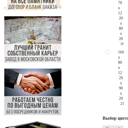
70
x
12
20
x
80
x
20
160.
160
x
80
x
12
20
x
90
x
20
213.
Выбор цвет