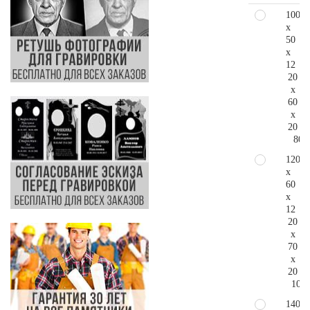
100
x
50
x
12
20
x
60
x
20
80.
120
x
60
x
12
20
x
70
x
20
106.
140