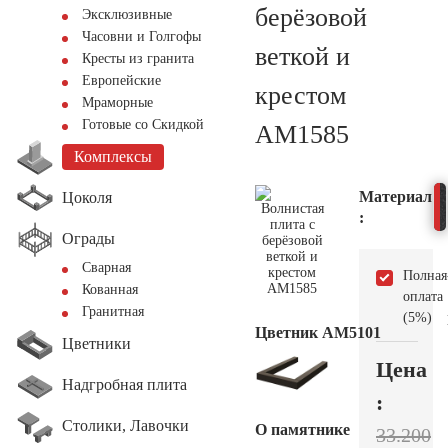
берёзовой
Эксклюзивные
Часовни и Голгофы
веткой и
Кресты из гранита
Европейские
крестом
Мраморные
Готовые со Скидкой
AM1585
Комплексы
Материал
Цоколя
:
Ограды
Сварная
Полная
Кованная
оплата
Гранитная
(5%)
Цветник АМ5101
Цветники
Цена
Надгробная плита
:
Столики, Лавочки
О памятнике
33.200