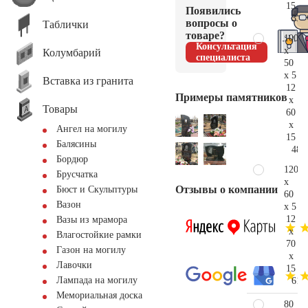
15
Появились
33.
вопросы о
Таблички
товаре?
100
Консультация
x
Колумбарий
специалиста
50
x 5
Вставка из гранита
12
Примеры памятников
x
Товары
60
x
Ангел на могилу
15
Балясины
48.
Бордюр
120
Брусчатка
x
Отзывы о компании
Бюст и Скульптуры
60
Вазон
x 5
12
Вазы из мрамора
x
Влагостойкие рамки
70
Газон на могилу
x
Лавочки
15
Лампада на могилу
61.
Мемориальная доска
80