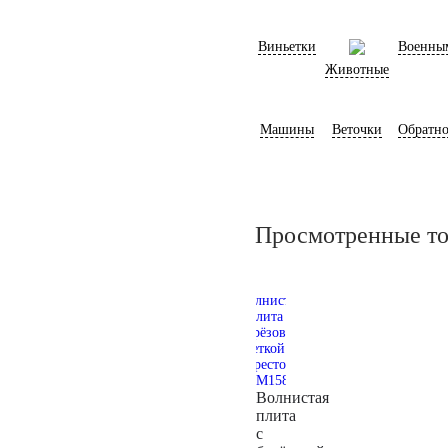
Виньетки
Военны
Животные
Машины
Веточки
Обратно
Просмотренные т
Волнистая
плита
с