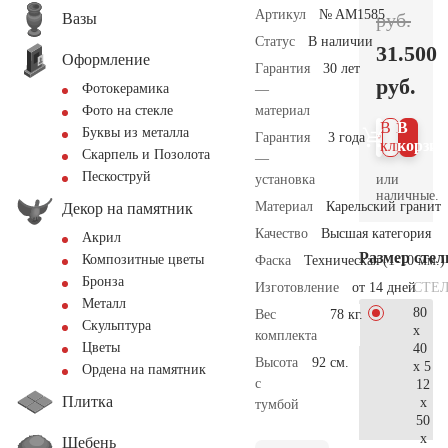
Артикул
№ AM1585
руб.
Вазы
Статус
В наличии
31.500
Оформление
Гарантия
30 лет
руб.
Фотокерамика
—
материал
Фото на стекле
В 1
В
Буквы из металла
Гарантия
3 года
клик
корзин
Скарпель и Позолота
—
Пескоструй
или
установка
наличные.
Материал
Карельский гранит
Декор на памятник
Качество
Высшая категория
Акрил
Размер сте
Композитные цветы
Фаска
Техническая (1-10 мм.)
Бронза
СТЕ
Изготовление
от 14 дней
Металл
80
Вес
78 кг.
Скульптура
x
комплекта
Цветы
40
Высота
92 см.
x 5
Ордена на памятник
с
12
Плитка
x
тумбой
50
x
Щебень