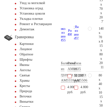
15
Уход за могилкой
x
Установка оград
70
x
Установка цоколя
20
Укладка плитки
77.
Ремонт и Реставрация
140
Демонтаж
x
Гравировка
70
x 8
Картинки
15
Лицевое
x
80
Обратное
x
Шрифты
20
Балясина
Розы
Ваза
Иконы
115.
из
AM0835
из
Ангелы
гранита
гранита
80
Святые
91.200
x
AM5559
AM5506
руб.
Храмы
40
Кресты
4.000
4.800
x
Природа
руб.
руб.
10
Веточки
15
x
Виньетки
50
Свечки