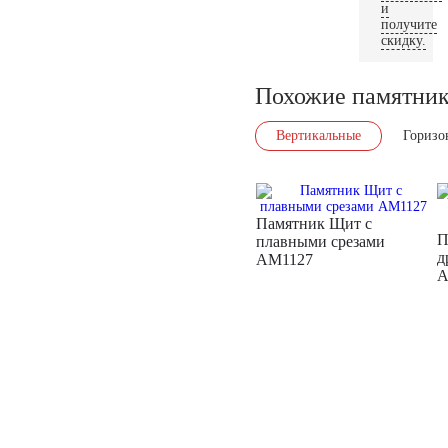
и
получите
скидку.
Похожие памятни
Вертикальные
Горизо
Памятник Щит с
П
плавными срезами
д
AM1127
A