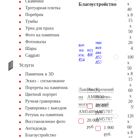
Скамейки
x
Благоустройство
Тротуарная плитка
40
Поребрик
x 8
15
Тумбы
x
Урна для праха
50
Фото на памятник
x
Фотоовалы
20
42.
Шары
Сaggiati
100
x
Услуги
50
x 8
Памятник в 3D
15
Эскиз - согласование
x
Портреты на памятник
Лавочка
Иисус
Кремний
60
Цветной портрет
x
на
AM0850
бежево-
Ручная гравировка
20
могилу
рыжий
48.400
59.
Гравировка с выездом
AM5409
АМ5707
руб.
Ретушь на памятник
120
AM5707
20.000
x
Восстановление фото
руб.
60
1.900
Антидождь
x 8
руб.
Благоустройство