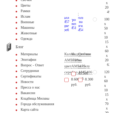
x
Цветы
20
Рамки
49.
Ислам
100
Военные
x
Машины
50
x
Животные
10
Одежда
15
Блог
x
60
Каллы
Надгробная
Столик
Материалы
x
Эпитафии
AM5728
плита
на
20
62.
Вопрос - Ответ
цвет
AM5175
могилу
Сотрудники
120
серебро
AM5406
43.500
Сертификаты
x
руб.
8.600
8.300
60
Новости
руб.
руб.
x
Пресса о нас
10
Вакансии
15
Кладбища Москвы
x
70
Города обслуживания
x
Карта сайта
20