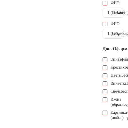
ФИО
1 шт.
(Пескостр
4.500 
ФИО
1 шт.
(Скарпель
9.000 
Доп. Оформ
Эпитафия
Крестик
Б
Цветы
Бес
Виньетка
Свеча
Бес
Икона
(обратное
Картинка
(любая)