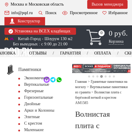
Москва и Московская область
Вызов менеджера
info@pqd.ru
Поиск
Просмотренное
Избранное
Конструктор
Установка на ВСЕХ кладбищах
0 руб.
0
0
Китай-Город - Шоурум 130 м2
Корзина
Без выходных : с 9:00 до 21:00
Выезд менеджера для
АНОВКА
ОТЗЫВЫ
ГАРАНТИЯ
ОПЛАТА
СК
оформления заказа
изготовление
Заказать выезд
памятников
+7 (495) 518-44-23
Памятники
Экономичные
Обратный звонок
Главная
>
Гранитные памятники на
Вертикальные
могилу
>
Вертикальные памятники
Фрезерные
из гранита
>
Волнистая плита с
Горизонтальные
берёзовой веткой и крестом
AM1585
Двойные
Арки и Колонны
Волнистая
Элитные
С крестом
плита с
Маленькие