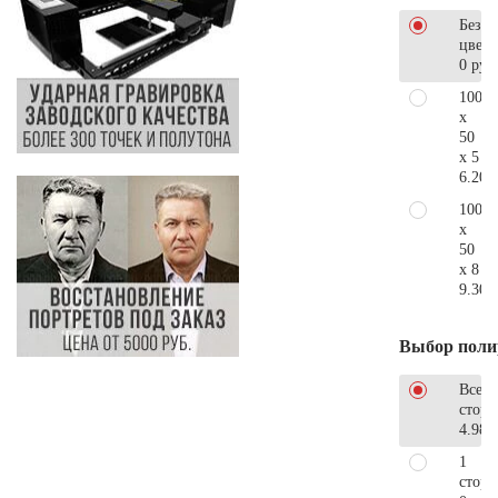
Без
цветн
0 руб
100
x
50
x 5
6.200
100
x
50
x 8
9.300
Выбор поли
Все
стор
4.980
1
сторо