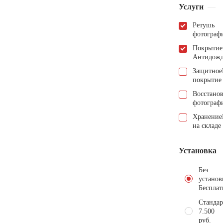
Услуги
Ретушь
фотограф
Покрытие
Антидож
Защитное
покрытие
Восстано
фотограф
Хранение
на складе
Установка
Без
установ
Бесплат
Стандар
7.500
руб.