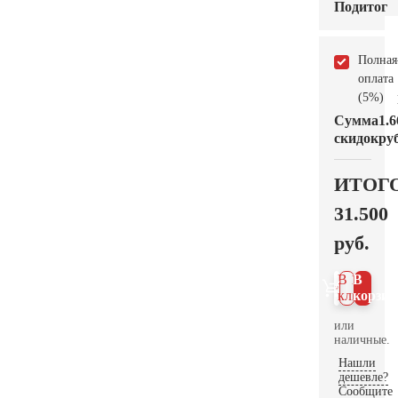
Подитог
Полная
оплата
(5%)
Сумма
1.6
скидок
руб
ИТОГ
31.500
руб.
В 1
В
клик
корзин
или
наличные.
Нашли
дешевле?
Сообщите