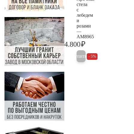
стела
с
лебедем
и
розами
—
AM8965
₽
4.800
5.000
Купить
5%