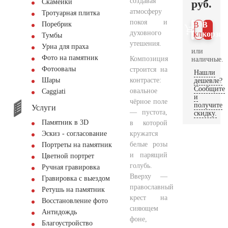
создавая
руб.
Скамейки
атмосферу
Тротуарная плитка
покоя и
Поребрик
В 1
В
духовного
клик
корзин
Тумбы
утешения.
Урна для праха
или
Фото на памятник
Композиция
наличные.
Фотоовалы
строится на
Нашли
контрасте:
Шары
дешевле?
Сообщите
овальное
Сaggiati
и
чёрное поле
получите
Услуги
— пустота,
скидку.
Памятник в 3D
в которой
кружатся
Эскиз - согласование
белые розы
Портреты на памятник
и парящий
Цветной портрет
голубь.
Ручная гравировка
Вверху —
Гравировка с выездом
православный
Ретушь на памятник
крест на
Восстановление фото
сияющем
Антидождь
фоне,
Благоустройство