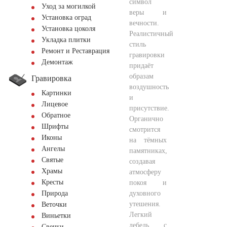
символ
Уход за могилкой
веры и
Установка оград
вечности.
Установка цоколя
Реалистичный
Укладка плитки
стиль
Ремонт и Реставрация
гравировки
Демонтаж
придаёт
образам
Гравировка
воздушность
Картинки
и
Лицевое
присутствие.
Обратное
Органично
Шрифты
смотрится
Иконы
на тёмных
Ангелы
памятниках,
Святые
создавая
Храмы
атмосферу
Кресты
покоя и
духовного
Природа
утешения.
Веточки
Легкий
Виньетки
лебедь с
Свечки