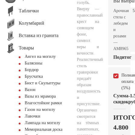
Вы выбра
голубь.
Вверху —
Таблички
Арочная
5
православный
стела с
крест на
Колумбарий
лебедем
сияющем
и
фоне,
Вставка из гранита
розами
символ
—
веры и
Товары
AM8965
вечности.
Ангел на могилу
Подитог
Реалистичный
Балясины
стиль
Бордюр
гравировки
Полная
Брусчатка
придаёт
оплата
Бюст и Скульптуры
образам
(5%)
Вазон
воздушность
Сумма
-1.
Вазы из мрамора
и
скидок
руб
Влагостойкие рамки
присутствие.
Газон на могилу
Органично
ИТОГ
Лавочки
смотрится
на тёмных
Лампада на могилу
4.800
памятниках,
Мемориальная доска