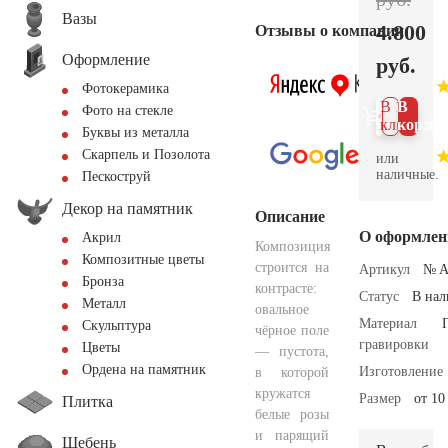
Вазы
4.800
Отзывы о компании
Оформление
руб.
Фотокерамика
В 1
В
Фото на стекле
клик
корзин
Буквы из металла
Скарпель и Позолота
или
наличные.
Пескоструй
Декор на памятник
Описание
О оформлен
Акрил
Композиция
Композитные цветы
строится на
Артикул
№ A
Бронза
контрасте:
Статус
В на
Металл
овальное
Материал
Скульптура
чёрное поле
гравировки
Цветы
— пустота,
Ордена на памятник
Изготовление
в которой
кружатся
Размер
от 10
Плитка
белые розы
и парящий
Щебень