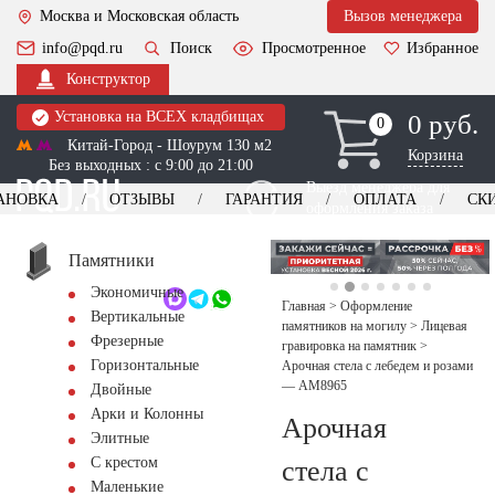
Москва и Московская область
Вызов менеджера
info@pqd.ru
Поиск
Просмотренное
Избранное
Конструктор
Установка на ВСЕХ кладбищах
0 руб.
0
0
Китай-Город - Шоурум 130 м2
Корзина
Без выходных : с 9:00 до 21:00
Выезд менеджера для
АНОВКА
ОТЗЫВЫ
ГАРАНТИЯ
ОПЛАТА
СК
оформления заказа
изготовление
Заказать выезд
памятников
+7 (495) 518-44-23
Памятники
Экономичные
Обратный звонок
Главная
>
Оформление
Вертикальные
памятников на могилу
>
Лицевая
Фрезерные
гравировка на памятник
>
Горизонтальные
Арочная стела с лебедем и розами
— AM8965
Двойные
Арки и Колонны
Арочная
Элитные
С крестом
стела с
Маленькие