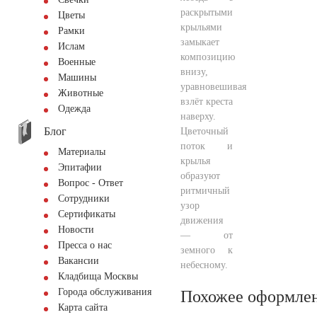
раскрытыми
Цветы
крыльями
Рамки
замыкает
Ислам
композицию
Военные
внизу,
Машины
уравновешивая
Животные
взлёт креста
Одежда
наверху.
Блог
Цветочный
поток и
Материалы
крылья
Эпитафии
образуют
Вопрос - Ответ
ритмичный
Сотрудники
узор
Сертификаты
движения
Новости
— от
Пресса о нас
земного к
Вакансии
небесному.
Кладбища Москвы
Города обслуживания
Похожее оформле
Карта сайта