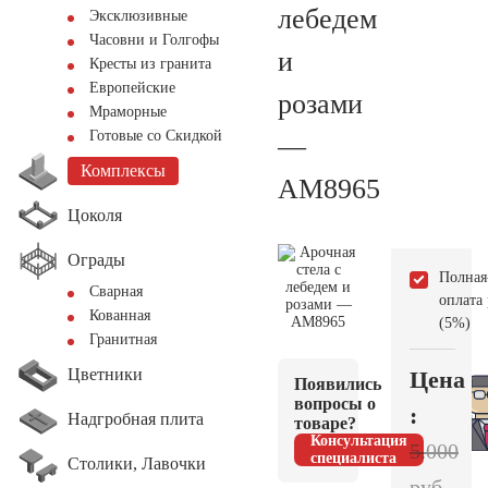
лебедем
Эксклюзивные
Часовни и Голгофы
и
Кресты из гранита
Европейские
розами
Мраморные
Готовые со Скидкой
—
Комплексы
AM8965
Цоколя
Ограды
Полная
Сварная
оплата
Кованная
(5%)
Гранитная
Цветники
Цена
Появились
вопросы о
:
Надгробная плита
товаре?
Консультация
5.000
специалиста
Столики, Лавочки
руб.