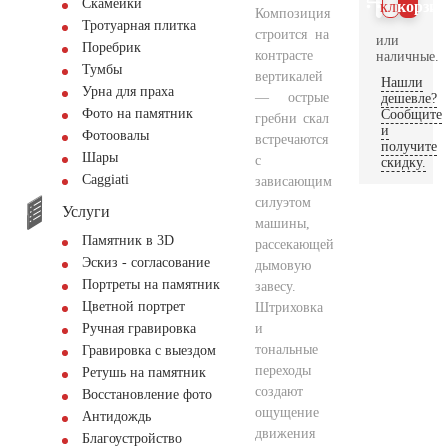
Скамейки
клик
корзин
Композиция
Тротуарная плитка
строится на
или
Поребрик
контрасте
наличные.
Тумбы
вертикалей
Нашли
Урна для праха
— острые
дешевле?
Фото на памятник
Сообщите
гребни скал
и
Фотоовалы
встречаются
получите
Шары
с
скидку.
Сaggiati
зависающим
силуэтом
Услуги
машины,
Памятник в 3D
рассекающей
Эскиз - согласование
дымовую
Портреты на памятник
завесу.
Цветной портрет
Штриховка
и
Ручная гравировка
тональные
Гравировка с выездом
переходы
Ретушь на памятник
создают
Восстановление фото
ощущение
Антидождь
движения
Благоустройство