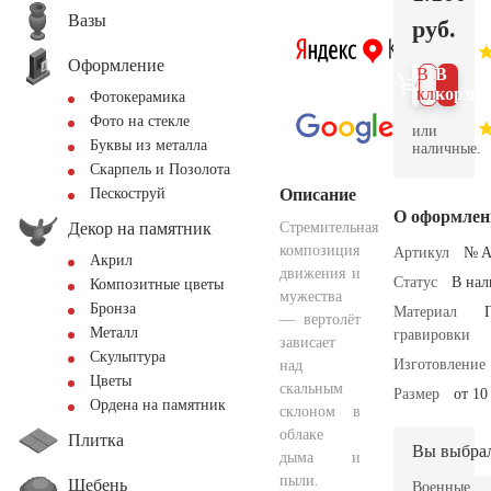
Вазы
руб.
Оформление
В 1
В
клик
корзин
Фотокерамика
Фото на стекле
или
Буквы из металла
наличные.
Скарпель и Позолота
Описание
Пескоструй
О оформлен
Декор на памятник
Стремительная
композиция
Артикул
№ A
Акрил
движения и
Статус
В на
Композитные цветы
мужества
Бронза
Материал
— вертолёт
Металл
гравировки
зависает
Скульптура
Изготовление
над
Цветы
скальным
Размер
от 10
Ордена на памятник
склоном в
облаке
Плитка
Вы выбра
дыма и
пыли.
Щебень
Военные