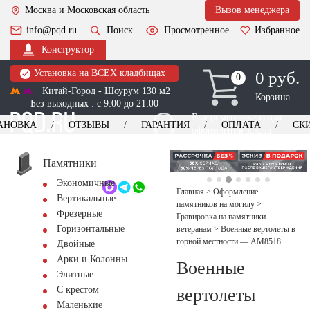
Москва и Московская область
Вызов менеджера
info@pqd.ru
Поиск
Просмотренное
Избранное
Конструктор
Установка на ВСЕХ кладбищах
0 руб.
0
0
Китай-Город - Шоурум 130 м2
Корзина
Без выходных : с 9:00 до 21:00
Выезд менеджера для
АНОВКА
ОТЗЫВЫ
ГАРАНТИЯ
ОПЛАТА
СК
оформления заказа
изготовление
Заказать выезд
памятников
+7 (495) 518-44-23
Памятники
Экономичные
Обратный звонок
Главная
>
Оформление
Вертикальные
памятников на могилу
>
Фрезерные
Гравировка на памятники
Горизонтальные
ветеранам
>
Военные вертолеты в
горной местности — AM8518
Двойные
Арки и Колонны
Военные
Элитные
С крестом
вертолеты
Маленькие