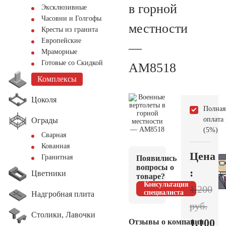
в горной
Эксклюзивные
Часовни и Голгофы
местности
Кресты из гранита
Европейские
—
Мраморные
Готовые со Скидкой
AM8518
Комплексы
Цоколя
Полная
оплата
Ограды
(5%)
Сварная
Кованная
Цена
Гранитная
Появились
вопросы о
:
Цветники
товаре?
Консультация
1.200
специалиста
Надгробная плита
руб.
Столики, Лавочки
1.100
Отзывы о компании