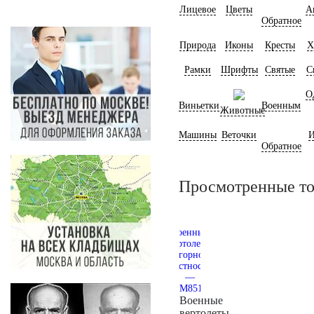
Лицевое
Цветы
А
Обратное
Природа
Иконы
Кресты
Х
Рамки
Шрифты
Святые
С
О
Виньетки
Военным
Животные
Машины
Веточки
И
Обратное
Просмотренные т
Военные
вертолеты