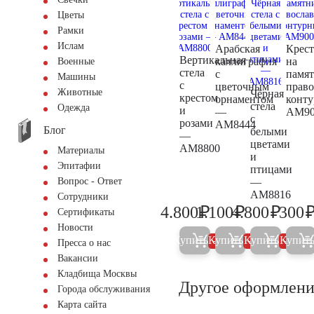
Цветы
Рамки
Ислам
Арабская
Крест
Вертикальная
каллиграфия
на
Военные
стела
с
памя
Машины
с
цветочным
прав
Животные
Чёрная
крестом
орнаментом
конт
стела
Одежда
и
—
AM90
с
розами
AM8444
Блог
белыми
—
цветами
AM8800
Материалы
и
Эпитафии
птицами
—
Вопрос - Ответ
AM8816
Сотрудники
₽
₽
₽
4.800
1.100
4.800
300
Сертификаты
5.000
1.200
5.000
Новости
Купить
Купить
Купить
Купит
5%
5%
5%
Пресса о нас
Вакансии
Кладбища Москвы
Другое оформлени
Города обслуживания
Карта сайта