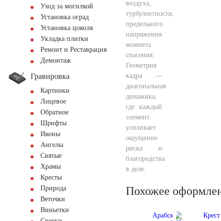
воздуха,
Уход за могилкой
турбулентности,
Установка оград
предельного
Установка цоколя
напряжения
Укладка плитки
момента
Ремонт и Реставрация
спасения.
Демонтаж
Геометрия
Гравировка
кадра —
диагональная
Картинки
динамика,
Лицевое
где каждый
Обратное
элемент
Шрифты
усиливает
Иконы
ощущение
Ангелы
риска и
Святые
благородства
Храмы
в деле.
Кресты
Похожее оформле
Природа
Веточки
Виньетки
Свечки