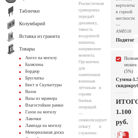
Реалистичная
вертолеты
гравировка
Таблички
в горной
передаёт
местности
динамику,
Колумбарий
—
тяжесть
AM8518
Вставка из гранита
воздушной
Подитог
машины,
Товары
напряжение
момента.
Ангел на могилу
Полная
Органична
Балясины
оплата
для
(5%)
Бордюр
памятников
Брусчатка
Сумма
-1.
военным
Бюст и Скульптуры
скидок
руб
лётчикам и
Вазон
героям
Вазы из мрамора
ИТОГ
боевых
Влагостойкие рамки
операций
1.100
Газон на могилу
—
Лавочки
символизирует
руб.
Лампада на могилу
отвагу и
Мемориальная доска
служение.
В 1
В