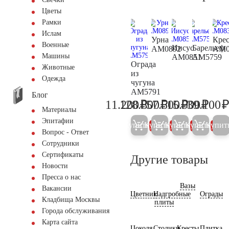
Цветы
Рамки
Ислам
Урна
Крес
Военные
Иисус
Барельеф
AM0892
AM0
Машины
AM0851
AM5759
Ограда
Животные
из
Одежда
чугуна
AM5791
Блог
₽
₽
₽
₽
11.200
128.800
57.500
15.900
39.100
11.800
135.600
60.500
16.70
Материалы
Эпитафии
Купить
Купить
Купить
Купить
Купит
5%
5%
5%
5%
Вопрос - Ответ
Сотрудники
Сертификаты
Другие товары
Новости
Пресса о нас
Вазы
Вакансии
Цветник
Надгробные
Ограды
Кладбища Москвы
плиты
Города обслуживания
Карта сайта
Цоколя
Столики
Кресты
Плитка