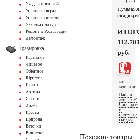
(5%)
Уход за могилкой
Сумма
5.9
Установка оград
скидок
руб
Установка цоколя
Укладка плитки
ИТОГ
Ремонт и Реставрация
Демонтаж
112.700
Гравировка
руб.
Картинки
Лицевое
В 1
В
клик
корзин
Обратное
Шрифты
или
Иконы
наличные.
Ангелы
Нашли
Святые
дешевле?
Сообщите
Храмы
и
Кресты
получите
Природа
скидку.
Веточки
Виньетки
Похожие товары
Свечки