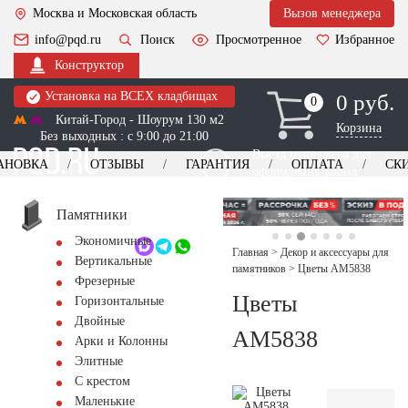
Москва и Московская область
Вызов менеджера
info@pqd.ru
Поиск
Просмотренное
Избранное
Конструктор
Установка на ВСЕХ кладбищах
0 руб.
0
0
Китай-Город - Шоурум 130 м2
Корзина
Без выходных : с 9:00 до 21:00
Выезд менеджера для
АНОВКА
ОТЗЫВЫ
ГАРАНТИЯ
ОПЛАТА
СК
оформления заказа
изготовление
Заказать выезд
памятников
+7 (495) 518-44-23
Памятники
Экономичные
Обратный звонок
Главная
>
Декор и аксессуары для
Вертикальные
памятников
>
Цветы AM5838
Фрезерные
Цветы
Горизонтальные
Двойные
AM5838
Арки и Колонны
Элитные
С крестом
Маленькие