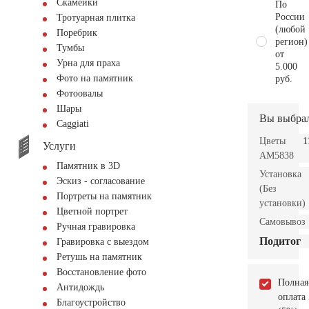
Скамейки
По
России
Тротуарная плитка
(любой
Поребрик
регион)
Тумбы
от
Урна для праха
5.000
Фото на памятник
руб.
Фотоовалы
Шары
Вы выбра
Сaggiati
Цветы
1
Услуги
AM5838
Памятник в 3D
Установка
Эскиз - согласование
(Без
Портреты на памятник
установки)
Цветной портрет
Самовывоз
Ручная гравировка
Подитог
Гравировка с выездом
Ретушь на памятник
Восстановление фото
Полная
Антидождь
оплата
Благоустройство