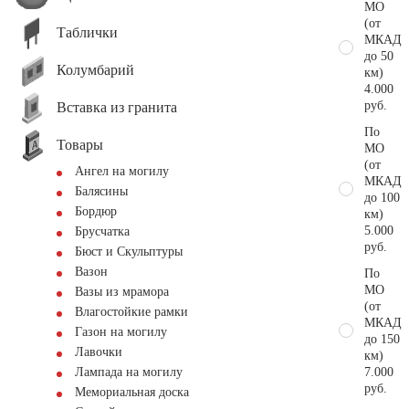
МО
(от
Таблички
МКАД
до 50
Колумбарий
км)
4.000
руб.
Вставка из гранита
По
Товары
МО
(от
Ангел на могилу
МКАД
Балясины
до 100
Бордюр
км)
5.000
Брусчатка
руб.
Бюст и Скульптуры
Вазон
По
МО
Вазы из мрамора
(от
Влагостойкие рамки
МКАД
Газон на могилу
до 150
Лавочки
км)
7.000
Лампада на могилу
руб.
Мемориальная доска