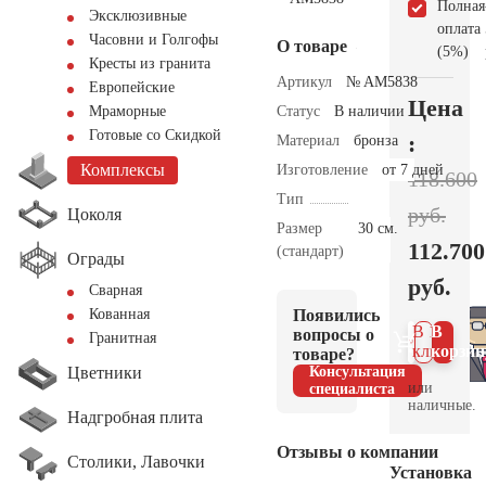
Полная
Эксклюзивные
оплата
Часовни и Голгофы
О товаре
(5%)
Кресты из гранита
Артикул
№ AM5838
Европейские
Цена
Статус
В наличии
Мраморные
Готовые со Скидкой
:
Материал
бронза
Комплексы
Изготовление
от 7 дней
118.600
Тип
руб.
Цоколя
Размер
30 см.
112.700
(стандарт)
Ограды
руб.
Сварная
Появились
Кованная
В 1
В
вопросы о
Гранитная
клик
корзин
товаре?
Цветники
Консультация
или
специалиста
наличные.
Надгробная плита
Отзывы о компании
Столики, Лавочки
Установка