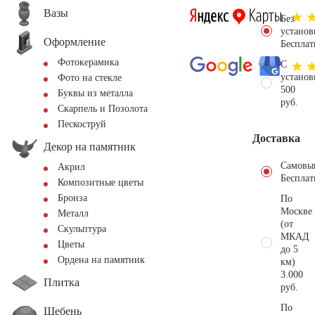
Вазы
Без
установ
Оформление
Бесплат
Фотокерамика
С
установ
Фото на стекле
500
Буквы из металла
руб.
Скарпель и Позолота
Пескоструй
Доставка
Декор на памятник
Самовы
Акрил
Бесплат
Композитные цветы
Бронза
По
Москве
Металл
(от
Скульптура
МКАД
Цветы
до 5
Ордена на памятник
км)
3.000
Плитка
руб.
По
Щебень