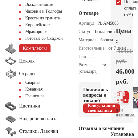
Полная
Эксклюзивные
оплата
Часовни и Голгофы
О товаре
(5%)
Кресты из гранита
Артикул
№ AM5885
Европейские
Цена
Статус
В наличии
Мраморные
Готовые со Скидкой
:
Материал
бронза
Комплексы
Изготовление
от 7 дней
48.400
Тип
руб.
Цоколя
Размер
см.
46.000
(стандарт)
Ограды
руб.
Сварная
Появились
Кованная
В 1
В
вопросы о
Гранитная
клик
корзин
товаре?
Цветники
Консультация
или
специалиста
наличные.
Надгробная плита
Отзывы о компании
Столики, Лавочки
Установка