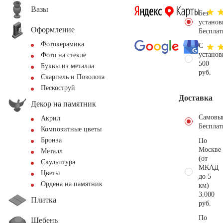
Вазы
Без
установ
Оформление
Бесплат
Фотокерамика
С
установ
Фото на стекле
500
Буквы из металла
руб.
Скарпель и Позолота
Пескоструй
Доставка
Декор на памятник
Самовы
Акрил
Бесплат
Композитные цветы
Бронза
По
Москве
Металл
(от
Скульптура
МКАД
Цветы
до 5
Ордена на памятник
км)
3.000
Плитка
руб.
По
Щебень