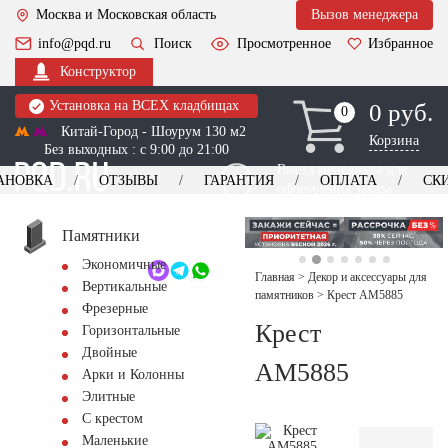
Москва и Московская область
Вызов менеджера
info@pqd.ru
Поиск
Просмотренное
Избранное
Конструктор
Установка на ВСЕХ кладбищах
0 руб.
0
0
Китай-Город - Шоурум 130 м2
Корзина
Без выходных : с 9:00 до 21:00
Выезд менеджера для
АНОВКА
ОТЗЫВЫ
ГАРАНТИЯ
ОПЛАТА
СК
оформления заказа
изготовление
Заказать выезд
памятников
+7 (495) 518-44-23
Памятники
Экономичные
Обратный звонок
Главная
>
Декор и аксессуары для
Вертикальные
памятников
>
Крест AM5885
Фрезерные
Крест
Горизонтальные
Двойные
AM5885
Арки и Колонны
Элитные
С крестом
Маленькие