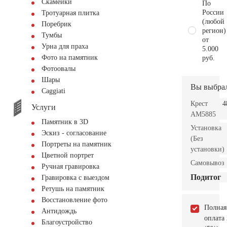
Скамейки
По
России
Тротуарная плитка
(любой
Поребрик
регион)
Тумбы
от
Урна для праха
5.000
Фото на памятник
руб.
Фотоовалы
Шары
Вы выбра
Сaggiati
Крест
4
Услуги
AM5885
Памятник в 3D
Установка
Эскиз - согласование
(Без
Портреты на памятник
установки)
Цветной портрет
Самовывоз
Ручная гравировка
Подитог
Гравировка с выездом
Ретушь на памятник
Восстановление фото
Полная
Антидождь
оплата
Благоустройство