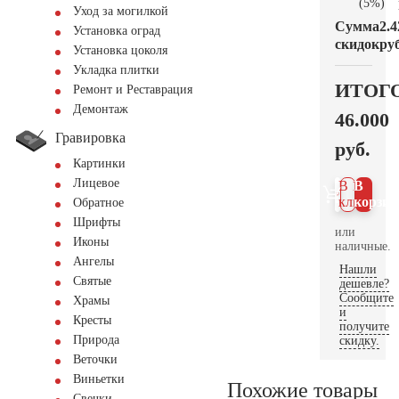
(5%)
Уход за могилкой
Сумма
2.4
Установка оград
скидок
руб
Установка цоколя
Укладка плитки
ИТОГ
Ремонт и Реставрация
Демонтаж
46.000
Гравировка
руб.
Картинки
Лицевое
В 1
В
клик
корзин
Обратное
Шрифты
или
Иконы
наличные.
Ангелы
Нашли
Святые
дешевле?
Сообщите
Храмы
и
Кресты
получите
Природа
скидку.
Веточки
Виньетки
Похожие товары
Свечки