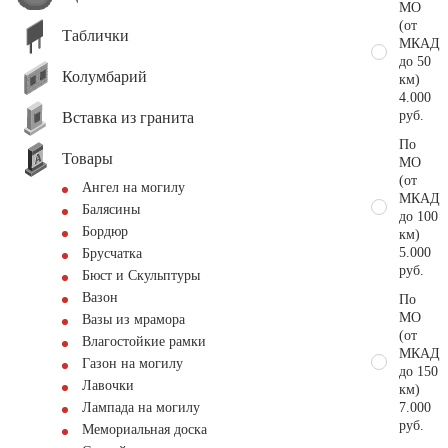
МО
(от
Таблички
МКАД
до 50
Колумбарий
км)
4.000
руб.
Вставка из гранита
По
Товары
МО
(от
Ангел на могилу
МКАД
Балясины
до 100
Бордюр
км)
5.000
Брусчатка
руб.
Бюст и Скульптуры
Вазон
По
МО
Вазы из мрамора
(от
Влагостойкие рамки
МКАД
Газон на могилу
до 150
Лавочки
км)
7.000
Лампада на могилу
руб.
Мемориальная доска