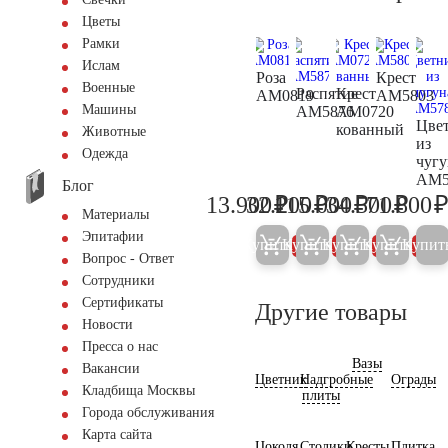
Цветы
Рамки
Ислам
Роза
Крест
Военные
Распятие
Крест
AM0819
AM5803
Машины
AM5876
AM0720
Цве
кованный
Животные
из
Одежда
чугу
AM5
Блог
₽
₽
₽
₽
13.900
32.200
115.000
34.500
71.800
14.600
33.900
121.000
36.30
Материалы
Эпитафии
Купить
Купить
Купить
Купить
Купит
5%
5%
5%
5%
Вопрос - Ответ
Сотрудники
Сертификаты
Другие товары
Новости
Пресса о нас
Вазы
Вакансии
Цветник
Надгробные
Ограды
Кладбища Москвы
плиты
Города обслуживания
Карта сайта
Цоколя
Столики
Кресты
Плитка