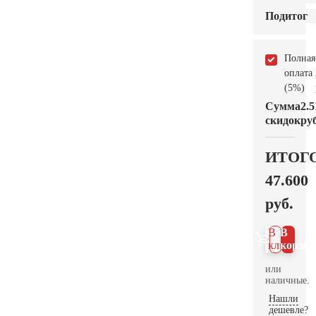
Подитог
Полная
оплата
(5%)
Сумма
2.5
скидок
руб
ИТОГ
47.600
руб.
В 1
В
клик
корзин
или
наличные.
Нашли
дешевле?