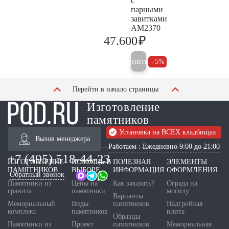
с
парными
завитками
AM2370
₽
47.600
50.100
Купить
5%
Перейти в начало страницы
Изготовление
памятников
Установка на ВСЕХ кладбищах
Вызов менеджера
Работаем : Ежедневно 9:00 до 21:00
+7 (495) 518-44-23
ИЗГОТОВЛЕНИЕ
ПОМОЩЬ В
ПОЛЕЗНАЯ
ЭЛЕМЕНТЫ
ПАМЯТНИКОВ
ВЫБОРЕ
ИНФОРМАЦИЯ
ОФОРМЛЕНИЯ
Обратный звонок
Памятники из
Цены на
Как заказать?
Ограда на
гранита
памятники
могилу
Варианты
Мемориальный
Виды
памятников
Надгробная
комплекс
памятников
плита
Образцы
Памятники из
Проект
памятников
Мемориальная