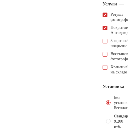
Услуги
Ретушь
фотограф
Покрытие
Антидож
Защитное
покрытие
Восстано
фотограф
Хранение
на складе
Установка
Без
установ
Бесплат
Стандар
9.200
руб.