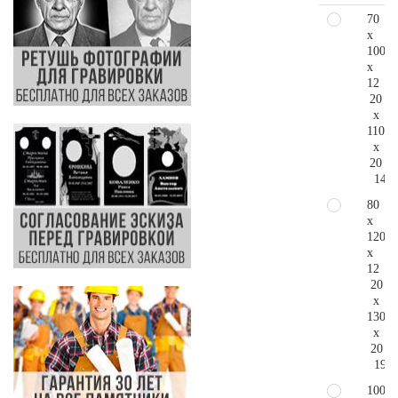
70
x
100
x
12
20
x
110
x
20
149.
80
x
120
x
12
20
x
130
x
20
190.
100