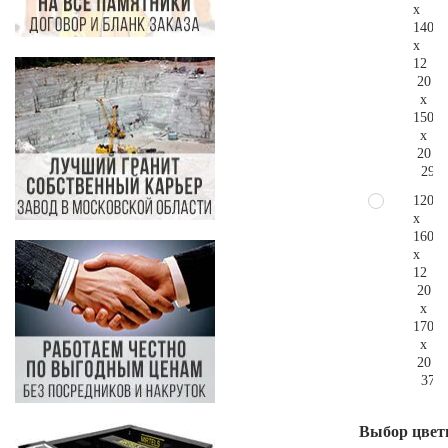
x
140
x
12
20
x
150
x
20
293.
120
x
160
x
12
20
x
170
x
20
375.
Выбор цвет