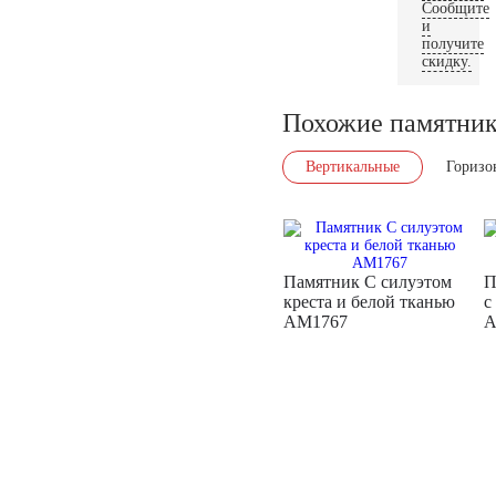
Сообщите
и
получите
скидку.
Похожие памятни
Вертикальные
Горизо
Памятник С силуэтом
П
креста и белой тканью
с
AM1767
A