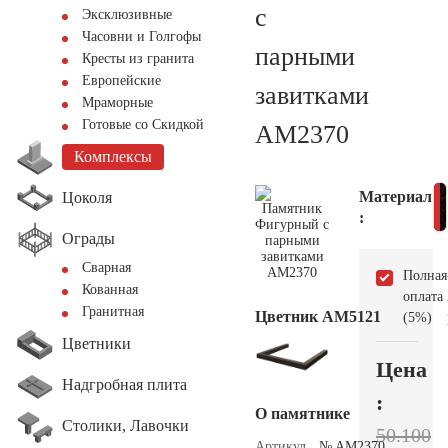
с
Эксклюзивные
Часовни и Голгофы
парными
Кресты из гранита
Европейские
завитками
Мраморные
Готовые со Скидкой
AM2370
Комплексы
Материал
Цоколя
:
Ограды
Сварная
Полная
Кованная
оплата
Гранитная
Цветник АМ5121
(5%)
Цветники
Цена
Надгробная плита
:
О памятнике
Столики, Лавочки
50.100
Артикул
№ AM2370