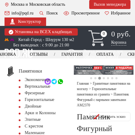
Москва и Московская область
Вызов менеджера
info@pqd.ru
Поиск
Просмотренное
Избранное
Конструктор
Установка на ВСЕХ кладбищах
0 руб.
0
0
Китай-Город - Шоурум 130 м2
Корзина
Без выходных : с 9:00 до 21:00
Выезд менеджера для
АНОВКА
ОТЗЫВЫ
ГАРАНТИЯ
ОПЛАТА
СК
оформления заказа
изготовление
Заказать выезд
памятников
+7 (495) 518-44-23
Памятники
Экономичные
Обратный звонок
Главная
>
Гранитные памятники на
Вертикальные
могилу
>
Горизонтальные
Фрезерные
памятники из гранита
>
Памятник
Горизонтальные
Фигурный с парными завитками
AM2370
Двойные
Арки и Колонны
Памятник
Создать эскиз
Элитные
С крестом
Фигурный
Маленькие