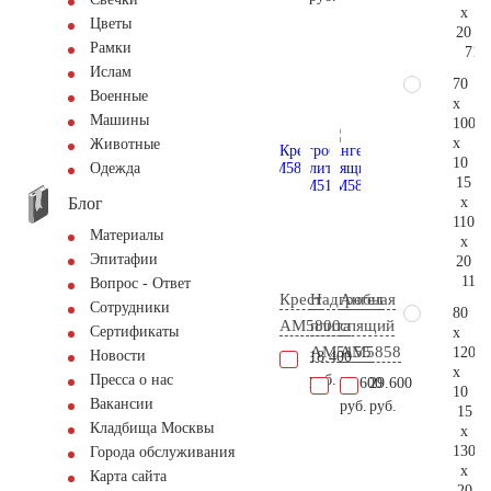
x
Цветы
20
Рамки
71.
Ислам
70
Военные
x
Машины
100
x
Животные
10
Одежда
15
Блог
x
110
Материалы
x
Эпитафии
20
115.
Вопрос - Ответ
Крест
Надгробная
Ангел
Сотрудники
80
AM5800
плита
спящий
Сертификаты
x
AM5155
AM5858
120
Новости
18.400
x
руб.
Пресса о нас
34.600
29.600
10
Вакансии
руб.
руб.
15
Кладбища Москвы
x
130
Города обслуживания
x
Карта сайта
20