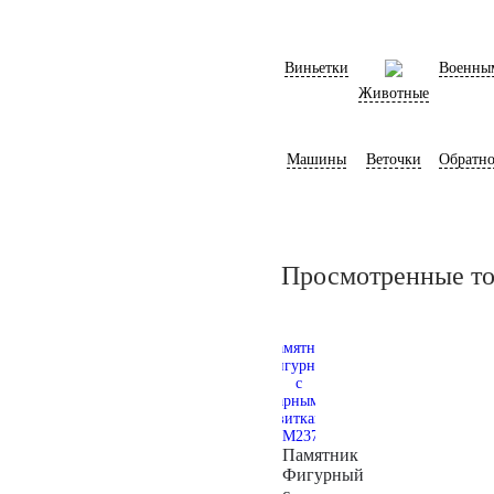
Виньетки
Военны
Животные
Машины
Веточки
Обратно
Просмотренные т
Памятник
Фигурный