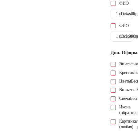
ФИО
1 шт.
(Пескостр
4.500 
ФИО
1 шт.
(Скарпель
9.000 
Доп. Оформ
Эпитафия
Крестик
Б
Цветы
Бес
Виньетка
Свеча
Бес
Икона
(обратное
Картинка
(любая)