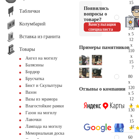
15
Появились
50.
Таблички
вопросы о
70
товаре?
x
Колумбарий
Консультация
100
специалиста
x 5
Вставка из гранита
12
x
Примеры памятников
Товары
110
x
Ангел на могилу
15
Балясины
71.
Бордюр
80
Брусчатка
x
Бюст и Скульптуры
120
Отзывы о компании
Вазон
x 5
12
Вазы из мрамора
x
Влагостойкие рамки
130
Газон на могилу
x
Лавочки
15
Лампада на могилу
104.
Мемориальная доска
60