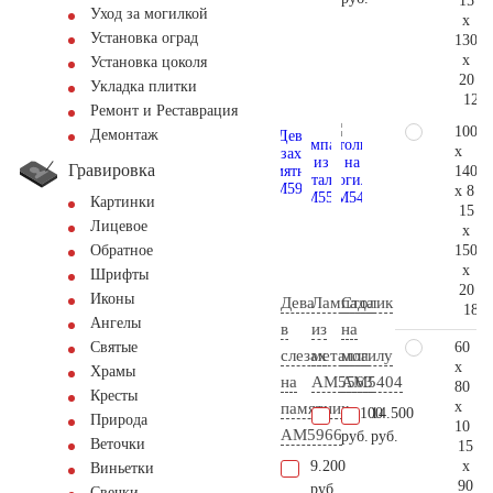
15
Уход за могилкой
x
Установка оград
130
x
Установка цоколя
20
Укладка плитки
123.
Ремонт и Реставрация
100
Демонтаж
x
Гравировка
140
x 8
Картинки
15
Лицевое
x
150
Обратное
x
Шрифты
20
Иконы
Дева
Лампада
Столик
181.
Ангелы
в
из
на
60
Святые
слезах
металла
могилу
x
Храмы
на
AM5563
AM5404
80
Кресты
x
памятник
11.100
14.500
Природа
10
AM5966
руб.
руб.
Веточки
15
x
9.200
Виньетки
90
руб.
Свечки