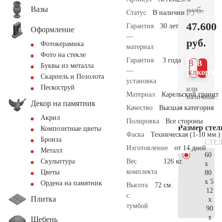
руб.
Вазы
Статус
В наличии
47.600
Гарантия
30 лет
Оформление
—
руб.
Фотокерамика
материал
Фото на стекле
Гарантия
3 года
В 1
В
Буквы из металла
—
клик
корзин
Скарпель и Позолота
установка
Пескоструй
или
Материал
Карельский гранит
наличные.
Декор на памятник
Качество
Высшая категория
Акрил
Полировка
Все стороны
Размер сте
Композитные цветы
Фаска
Техническая (1-10 мм.)
Бронза
СТЕ
Изготовление
от 14 дней
Металл
60
Вес
126 кг.
Скульптура
x
комплекта
Цветы
80
x 5
Ордена на памятник
Высота
72 см.
12
с
Плитка
x
тумбой
90
x
Щебень