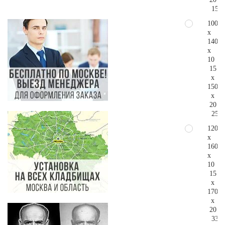
155.
100
x
140
x
10
15
x
150
x
20
255.
120
x
160
x
10
15
x
170
x
20
334.