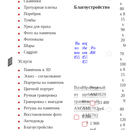
Скамейки
x
Благоустройство
Тротуарная плитка
80
Поребрик
x 8
15
Тумбы
x
Урна для праха
90
Фото на памятник
x
Фотоовалы
20
66.
Шары
Сaggiati
70
x
Услуги
100
x 8
Памятник в 3D
15
Эскиз - согласование
x
Портреты на памятник
110
Ваза
Мраморный
Роза
Цветной портрет
x
из
щебень
AM0820
Ручная гравировка
20
93.
гранита
бежевый
Гравировка с выездом
33.400
AM5510
АМ5702
Ретушь на памятник
руб.
80
x
Восстановление фото
AM5702
9.100
120
Антидождь
руб.
1.900
x 8
Благоустройство
руб.