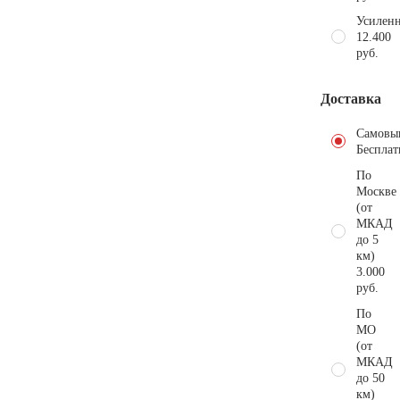
Усиленн
12.400
руб.
Доставка
Самовы
Бесплат
По
Москве
(от
МКАД
до 5
км)
3.000
руб.
По
МО
(от
МКАД
до 50
км)