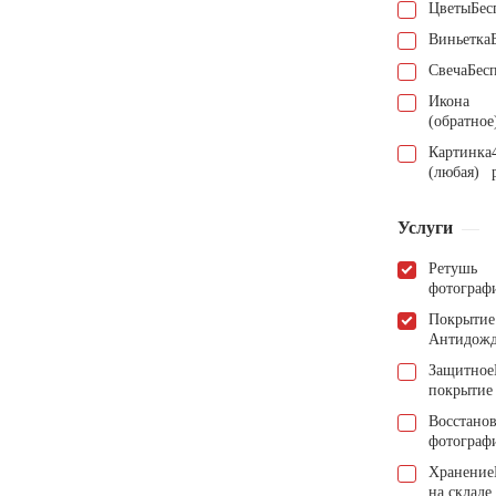
Цветы
Бес
Виньетка
Свеча
Бес
Икона
(обратное
Картинка
(любая)
Услуги
Ретушь
фотограф
Покрытие
Антидож
Защитное
покрытие
Восстано
фотограф
Хранение
на складе