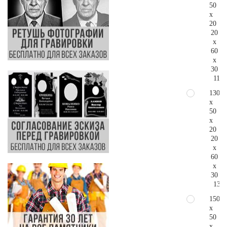
50
x
20
20
x
60
x
30
110.
130
x
50
x
20
20
x
60
x
30
135.
150
x
50
x