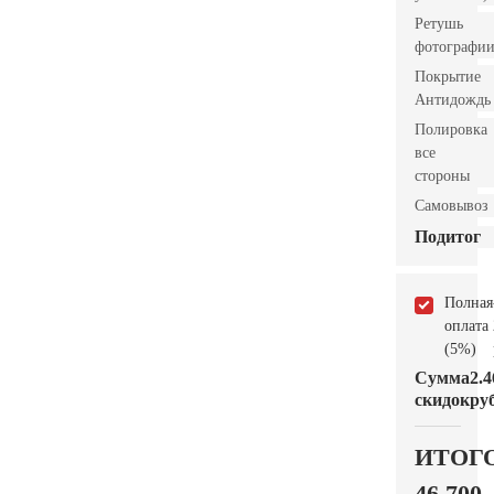
Ретушь
фотографи
Покрытие
Антидождь
Полировка
все
стороны
Самовывоз
Подитог
Полная
оплата
(5%)
Сумма
2.4
скидок
руб
ИТОГ
46.700