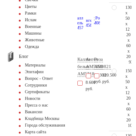
Цветы
130
x
Рамки
50
Ислам
x
Военные
12
Машины
20
Животные
x
60
Одежда
x
Блог
20
Каллы
Ангел
Роза
93.
Материалы
белые
AM5850
AM0821
150
Эпитафии
AM5718
20.300
120.500
x
Вопрос - Ответ
руб.
руб.
50
8.600
Сотрудники
x
руб.
Сертификаты
12
20
Новости
x
Пресса о нас
60
Вакансии
x
Кладбища Москвы
20
Города обслуживания
105.
Карта сайта
130