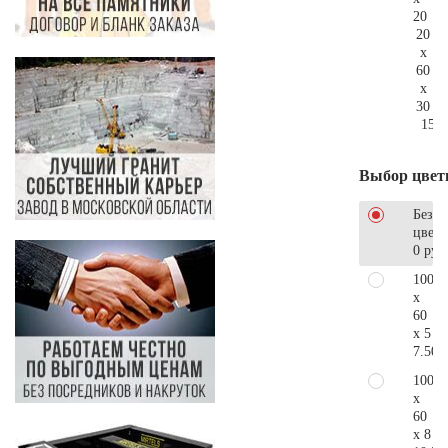
20
20
x
60
x
30
159.
Выбор цвет
Без
цветн
0 руб
100
x
60
x 5
7.500
100
x
60
x 8