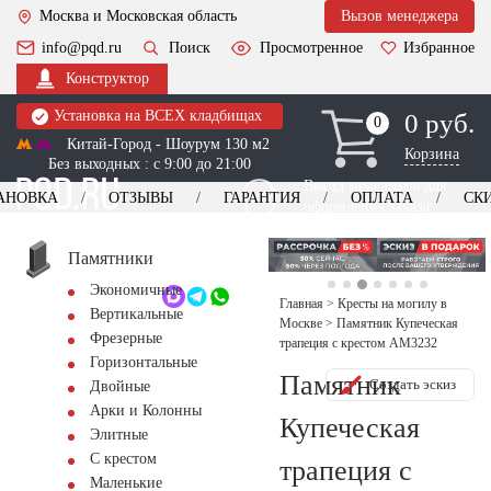
Москва и Московская область
Вызов менеджера
info@pqd.ru
Поиск
Просмотренное
Избранное
Конструктор
Установка на ВСЕХ кладбищах
0 руб.
0
0
Китай-Город - Шоурум 130 м2
Корзина
Без выходных : с 9:00 до 21:00
Выезд менеджера для
АНОВКА
ОТЗЫВЫ
ГАРАНТИЯ
ОПЛАТА
СК
оформления заказа
изготовление
Заказать выезд
памятников
+7 (495) 518-44-23
Памятники
Экономичные
Обратный звонок
Главная
>
Кресты на могилу в
Вертикальные
Москве
>
Памятник Купеческая
Фрезерные
трапеция с крестом AM3232
Горизонтальные
Памятник
Создать эскиз
Двойные
Арки и Колонны
Купеческая
Элитные
С крестом
трапеция с
Маленькие