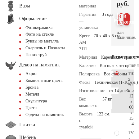
руб.
Вазы
материал
Гарантия
3 года
В 1
В
Оформление
—
клик
корзин
установка
Фотокерамика
или
Фото на стекле
Крест
70 x 40 x 5 см.
наличные.
Буквы из металла
AM
Скарпель и Позолота
3111
Пескоструй
Размер сте
Материал
Карельский гранит
Декор на памятник
Качество
Высшая категория
СТЕ
110
Акрил
Полировка
Все стороны
x
Композитные цветы
Фаска
Техническая (1-10 мм.)
50
Бронза
x 5
Изготовление
от 14 дней
Металл
12
Вес
57 кг.
Скульптура
x
комплекта
60
Цветы
x
Высота
122 см.
Ордена на памятник
15
с
49.
Плитка
тумбой
130
Щебень
x