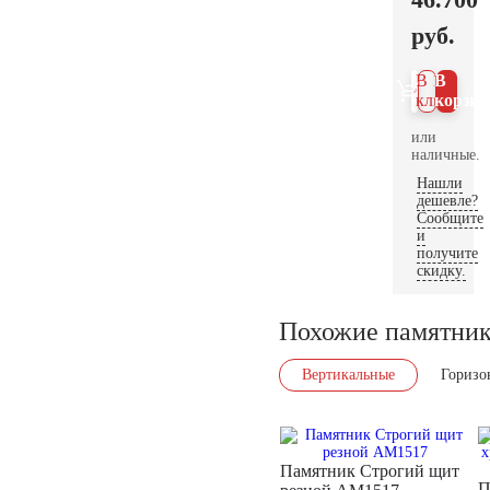
руб.
В 1
В
клик
корзин
или
наличные.
Нашли
дешевле?
Сообщите
и
получите
скидку.
Похожие памятни
Вертикальные
Горизо
Памятник Строгий щит
П