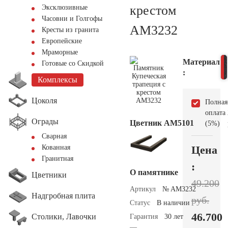
крестом
Эксклюзивные
Часовни и Голгофы
AM3232
Кресты из гранита
Европейские
Мраморные
Материал
Готовые со Скидкой
:
Комплексы
Цоколя
Полная
оплата
Ограды
Цветник АМ5101
(5%)
Сварная
Цена
Кованная
Гранитная
:
О памятнике
Цветники
49.200
Артикул
№ AM3232
Надгробная плита
руб.
Статус
В наличии
46.700
Столики, Лавочки
Гарантия
30 лет
—