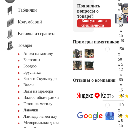
50
Появились
Таблички
x 5
вопросы о
12
товаре?
x
Консультация
Колумбарий
60
специалиста
x
Вставка из гранита
15
58.
Примеры памятников
Товары
150
Ангел на могилу
x
50
Балясины
x 5
Бордюр
12
Брусчатка
x
Бюст и Скульптуры
60
Отзывы о компании
x
Вазон
15
Вазы из мрамора
69.
Влагостойкие рамки
Газон на могилу
110
x
Лавочки
50
Лампада на могилу
x 8
Мемориальная доска
15