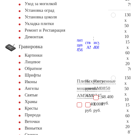
Уход за могилкой
79.
Установка оград
130
Установка цоколя
x
Укладка плитки
50
Ремонт и Реставрация
x
10
Демонтаж
15
Гравировка
x
60
Картинки
x
Лицевое
20
Обратное
70.
Шрифты
150
Плиты
Искусственные
Иисус
Иконы
x
мощения
цветы
AM0850
Ангелы
50
x
Святые
AM5613
AM0745
48.400
10
Храмы
руб.
11.400
1.000
15
Кресты
x
руб.
руб.
Природа
60
x
Веточки
20
Виньетки
87.
Свечки