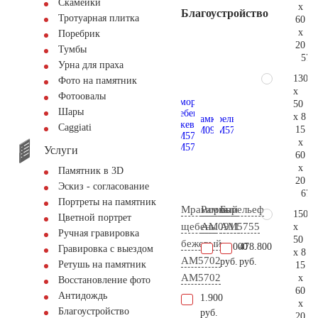
Скамейки
x
Благоустройство
Тротуарная плитка
60
x
Поребрик
20
Тумбы
57.
Урна для праха
130
Фото на памятник
x
Фотоовалы
50
Шары
x 8
Сaggiati
15
x
Услуги
60
x
Памятник в 3D
20
Эскиз - согласование
67.
Портреты на памятник
Мраморный
Рамка
Барельеф
150
Цветной портрет
щебень
AM0911
AM5755
x
Ручная гравировка
50
бежевый
23.000
478.800
Гравировка с выездом
x 8
АМ5702
руб.
руб.
Ретушь на памятник
15
AM5702
x
Восстановление фото
60
Антидождь
1.900
x
Благоустройство
руб.
20