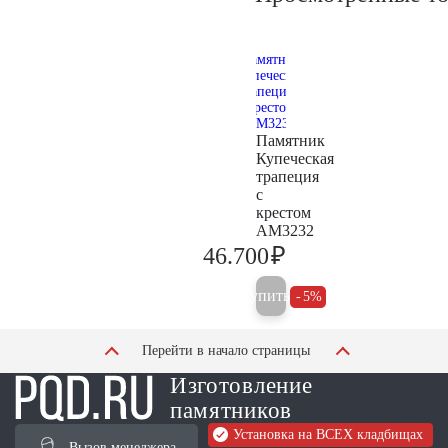
Памятник
Купеческая
трапеция
с
крестом
AM3232
₽
46.700
49.200
Купить
5%
Перейти в начало страницы
Изготовление
памятников
Установка на ВСЕХ кладбищах
Вызов менеджера