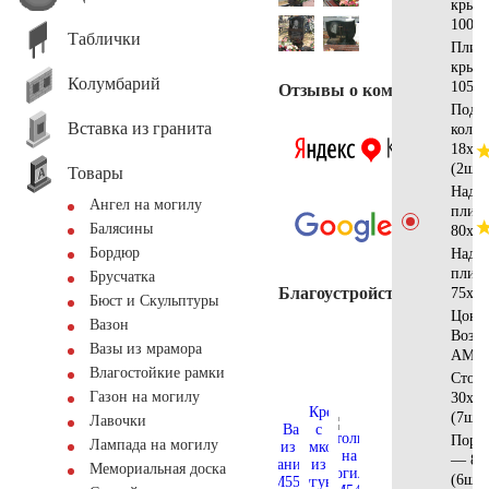
крыш
100х1
Таблички
Плита
крыш
Колумбарий
105х2
Отзывы о компании
Подст
Вставка из гранита
коло
18х18
(2шт)
Товары
Надгр
Ангел на могилу
плит
Балясины
80х60
Бордюр
Надгр
плит
Брусчатка
Благоустройство
75x55
Бюст и Скульптуры
Цоко
Вазон
Возр
Вазы из мрамора
АМ56
Влагостойкие рамки
Стол
Газон на могилу
30x12
(7шт)
Лавочки
Поре
Лампада на могилу
— 80
Мемориальная доска
(6шт)