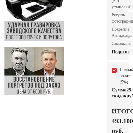
(Без
установки)
Ретушь
фотографи
Покрытие
Антидождь
Самовывоз
Подитог
Полная
оплата
(5%)
Сумма
25.
скидок
руб
ИТОГ
493.100
руб.