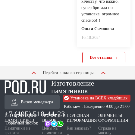
качеству, что важно,
супер бригада по
установке, огромное
спасибо!!!
Ольга Симонова
16.10.2024
Все отзывы →
Перейти в начало страницы
Изготовление
памятников
Установка на ВСЕХ кладбищах
Вызов менеджера
Работаем : Ежедневно 9:00 до 21:00
+7 (495) 518-44-23
ИЗГОТОВЛЕНИЕ
ПОМОЩЬ В
ПОЛЕЗНАЯ
ЭЛЕМЕНТЫ
ПАМЯТНИКОВ
ВЫБОРЕ
ИНФОРМАЦИЯ
ОФОРМЛЕНИЯ
Обратный звонок
Памятники из
Цены на
Как заказать?
Ограда на
гранита
памятники
могилу