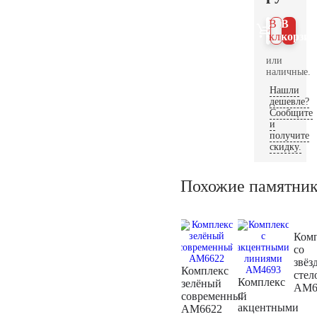
В 1
В
клик
корзин
или
наличные.
Нашли
дешевле?
Сообщите
и
получите
скидку.
Похожие памятни
Ком
со
звёз
Комплекс
стел
Комплекс
зелёный
AM6
с
современный
акцентными
AM6622