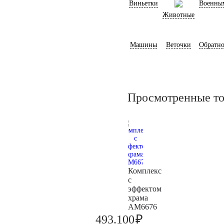
Виньетки
Военны
Животные
Машины
Веточки
Обратно
Просмотренные т
Комплекс
с
эффектом
храма
AM6676
₽
493.100
519.100