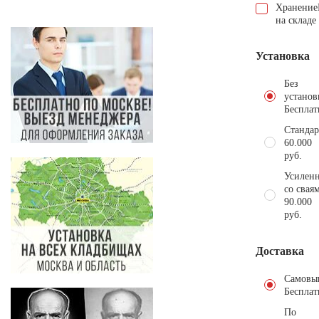
Хранение
на складе
Установка
Без
установ
Бесплат
Стандар
60.000
руб.
Усиленн
со свая
90.000
руб.
Доставка
Самовы
Бесплат
По