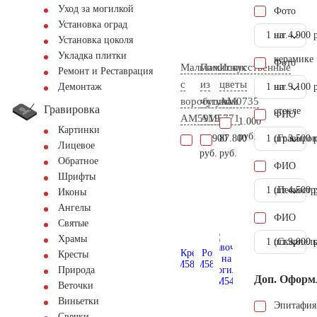
Уход за могилкой
Фото
Установка оград
1 шт.
на
4.900 
Установка цоколя
Укладка плитки
керамике
Фото
Мальчик
Памятник
Искусственные
Ремонт и Реставрация
с
из
цветы
1 шт.
на
9.100 
Демонтаж
воробушком
чугуна
AM0735
Гравировка
стекле
ФИО
AM5919
AM5771
1.000
Картинки
руб.
31.900
87.800
1 шт.
(Гравиров
3.500 
Лицевое
руб.
руб.
Обратное
ФИО
Шрифты
1 шт.
(Пескостр
4.500 
Иконы
Ангелы
ФИО
Святые
Храмы
1 шт.
(Скарпель
9.000 
Кресты
Природа
Доп. Оформ
Веточки
Виньетки
Эпитафия
Свечки