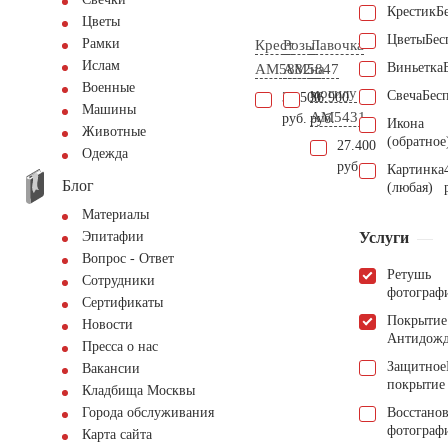
Крестик
Б
Цветы
Цветы
Бес
Рамки
Крест
Розы
Лавочка
Ислам
Виньетка
AM5882
AM5847
на
Военные
могилу
Свеча
Бес
34.500
36.900
Машины
AM5431
руб.
руб.
Икона
Животные
(обратное
27.400
Одежда
руб.
Картинка
Блог
(любая)
Материалы
Услуги
Эпитафии
Вопрос - Ответ
Ретушь
Сотрудники
фотограф
Сертификаты
Покрытие
Новости
Антидож
Пресса о нас
Защитное
Вакансии
покрытие
Кладбища Москвы
Восстано
Города обслуживания
фотограф
Карта сайта