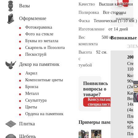
клик
корзин
Качество
Высшая категория
Вазы
Полировка
Все стороны
или
Оформление
наличные.
Фаска
Техническая (1-10 мм.)
Фотокерамика
Изготовление
от 14 дней
Фото на стекле
Вес
500 кг.
Возможные
Буквы из металла
комплекта
ЭЛЕ
Скарпель и Позолота
Высота
92 см.
Пескоструй
200х2
с
Стел
Декор на памятник
тумбой
110x6
Акрил
Коло
Композитные цветы
90х10
Появились
(2шт)
Бронза
вопросы о
Капи
Металл
товаре?
Возр
Консультация
Скульптура
специалиста
14х14
Цветы
(4шт)
Ордена на памятник
Плита
Примеры памятников
крыш
Плитка
95х14
Плита
Щебень