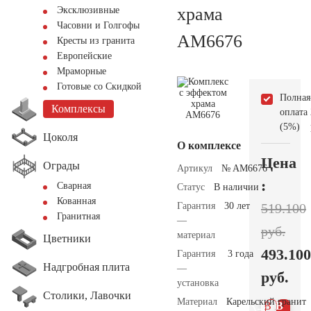
храма
Эксклюзивные
Часовни и Голгофы
AM6676
Кресты из гранита
Европейские
Мраморные
Готовые со Скидкой
Полная
Комплексы
оплата
(5%)
Цоколя
О комплексе
Цена
Ограды
Артикул
№ AM6676
:
Сварная
Статус
В наличии
Кованная
Гарантия
30 лет
519.100
Гранитная
—
руб.
материал
Цветники
493.100
Гарантия
3 года
Надгробная плита
—
руб.
установка
Столики, Лавочки
Материал
Карельский гранит
В 1
В