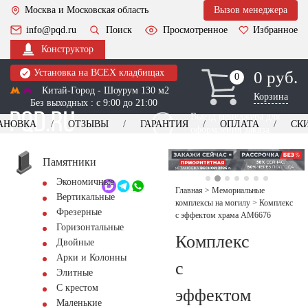
Москва и Московская область
Вызов менеджера
info@pqd.ru
Поиск
Просмотренное
Избранное
Конструктор
Установка на ВСЕХ кладбищах
0 руб.
0
0
Китай-Город - Шоурум 130 м2
Корзина
Без выходных : с 9:00 до 21:00
Выезд менеджера для
АНОВКА
ОТЗЫВЫ
ГАРАНТИЯ
ОПЛАТА
СК
оформления заказа
изготовление
Заказать выезд
памятников
+7 (495) 518-44-23
Памятники
Экономичные
Обратный звонок
Главная
>
Мемориальные
Вертикальные
комплексы на могилу
>
Комплекс
Фрезерные
с эффектом храма AM6676
Горизонтальные
Комплекс
Двойные
Арки и Колонны
с
Элитные
С крестом
эффектом
Маленькие